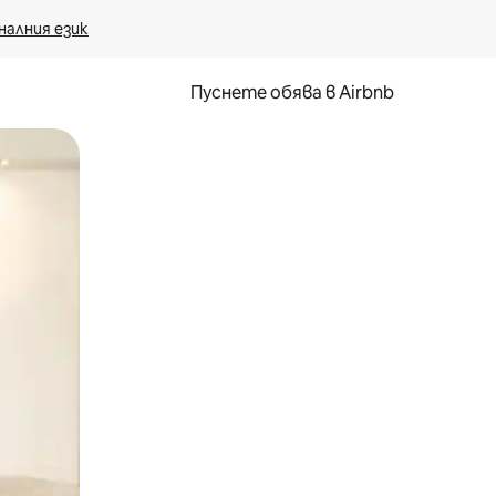
налния език
Пуснете обява в Airbnb