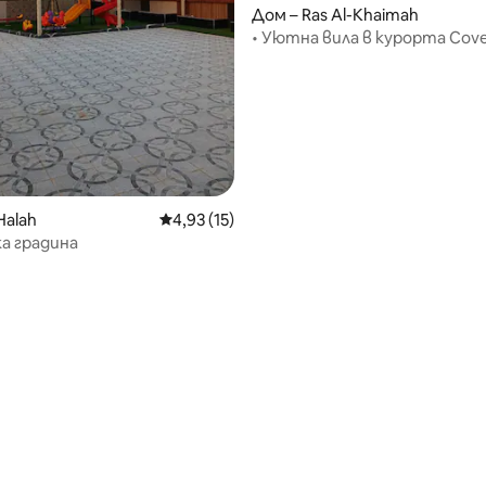
Дом – Ras Al-Khaimah
• Уютна вила в курорта Cove
Halah
Средна оценка: 4,93 от 5, 15 отзива
4,93 (15)
а градина
 от 5, 3 отзива