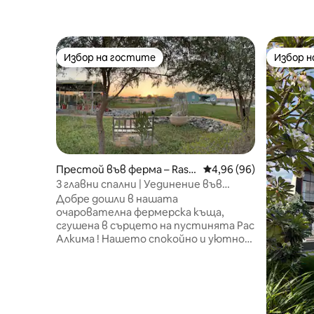
Избор на гостите
Избор 
Избор на гостите
Избор 
Престой във ферма – Ras
Средна оценка: 4,96 
4,96 (96)
Al-Khaimah
3 главни спални | Уединение във
ферма Desert Hut
Добре дошли в нашата
очарователна фермерска къща,
сгушена в сърцето на пустинята Рас
Алкима ! Нашето спокойно и уютно
място за отдих е идеалното място
за бягство от шума и суетата на
градския живот. Напълно
оборудваната кухня е идеална за
приготвяне на вкусни ястия , а има и