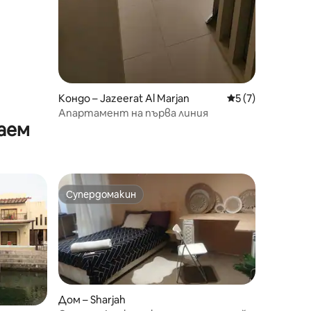
Кондо – Jazeerat Al Marjan
Средна оценка: 
5 (7)
Апартамент на първа линия
аем
Супердомакин
Супердомакин
Дом – Sharjah