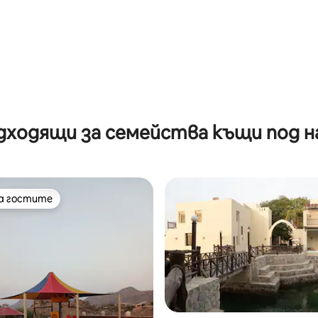
дходящи за семейства къщи под н
на гостите
на гостите