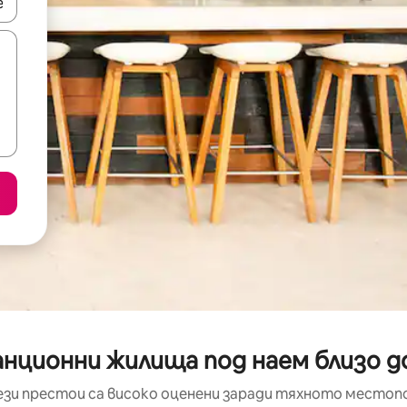
е клавишите със стрелки нагоре и надолу или навигирайте с д
анционни жилища под наем близо 
ези престои са високо оценени заради тяхното местоп