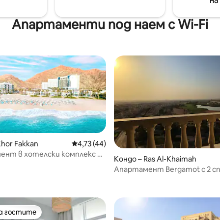
на
зположение специален
го прави идеален.
к.
Апартаменти под наем с Wi-Fi
от 5, 83 отзива
Khor Fakkan
Средна оценка: 4,73 от 5, 44 отзива
4,73 (44)
ент в хотелски комплекс в
Кондо – Ras Al-Khaimah
айра.
Апартамент Bergamot с 2 сп
достъп до плажа Al Hamra.
на гостите
на гостите