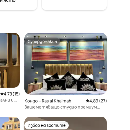
 място
живописна природа.
Супердомакин
Супердомакин
Средна оценка: 4,73 от 5, 15 отзива
4,73 (15)
ални и
Кондо – Ras al Khaimah
Средна оценка: 4,89
4,89 (27)
Зашеметяващо студио премиум
клас в имот край водата
Избор на гостите
Избор на гостите