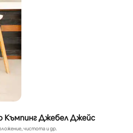
окосване или плъзгане.
до Къмпинг Джебел Джейс
оложение, чистота и др.