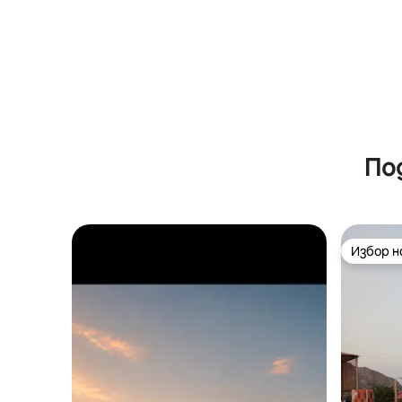
По
Избор 
Избор 