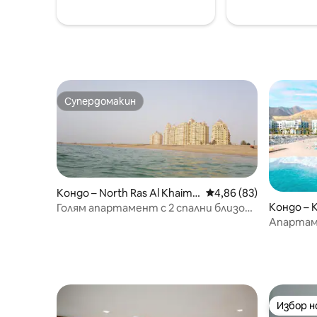
ваше ра
помощни
Супердомакин
Супердомакин
Кондо – North Ras Al Khaima
Средна оценка: 4,86 
4,86 (83)
h
Кондо – 
Голям апартамент с 2 спални близо
до морето и голф игрище
Апартам
Ал-Фудж
Избор 
Избор 