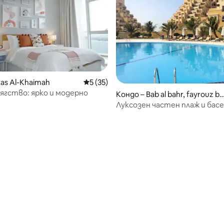
от 5, 16 отзива
Ras Al-Khaimah
Средна оценка: 5 от 5, 35 отзива
5 (35)
ягство: ярко и модерно
Кондо – Bab al bahr, fayrouz bu
lding, marjan Island,
Луксозен частен плаж и басе
напълно обзаведена 1 спалня