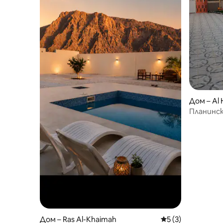
Дом – Al 
Планинск
Дом – Ras Al-Khaimah
Средна оценка: 5
5 (3)