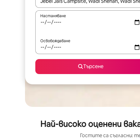
Когато резултатите се покажат, използвайт
Настаняване
Освобождаване
Търсене
Най-високо оценени вак
Гостите са съгласни: т