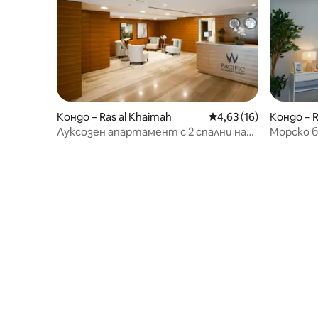
Кондо – Ras al Khaimah
Средна оценка: 4,63 
4,63 (16)
Кондо – 
Луксозен апартамент с 2 спални на
Морско б
плажа - остров Марджан