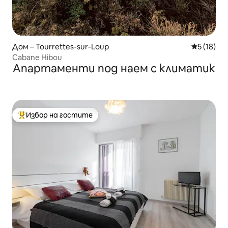
Дом – Tourrettes-sur-Loup
Средна оц
5 (18)
Cabane Hibou
Апартаменти под наем с климатик
Избор на гостите
Най-популярен избор на гостите