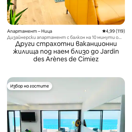
Апартамент – Ница
Средна оценка
4,99 (119)
Дизайнерски апартамент с балкон на 10 минути от
Други страхотни ваканционни
морето
жилища под наем близо до Jardin
des Arènes de Cimiez
Избор на гостите
Избор на гостите