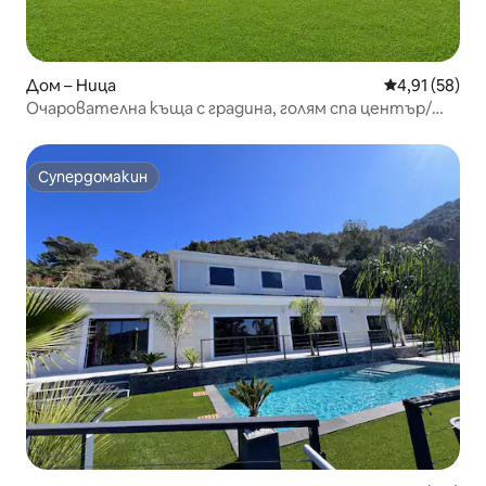
Дом – Ница
Средна оценк
4,91 (58)
Очарователна къща с градина, голям спа център/
басейн
Супердомакин
Супердомакин