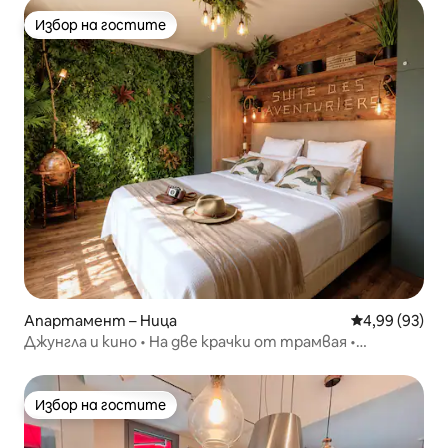
Избор на гостите
Избор на гостите
Апартамент – Ница
Средна оценк
4,99 (93)
Джунгла и кино • На две крачки от трамвая •
Климатик
Избор на гостите
Избор на гостите