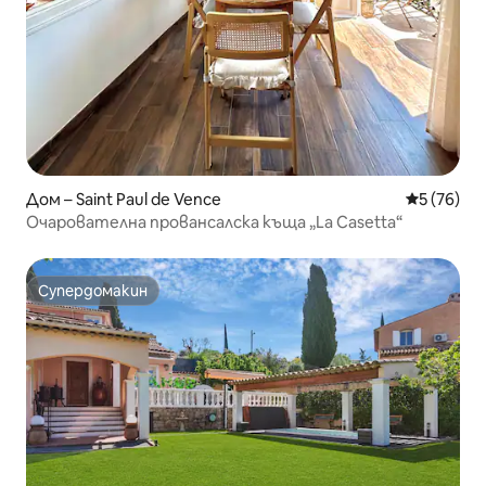
Дом – Saint Paul de Vence
Средна оц
5 (76)
Очарователна провансалска къща „La Casetta“
Супердомакин
Супердомакин