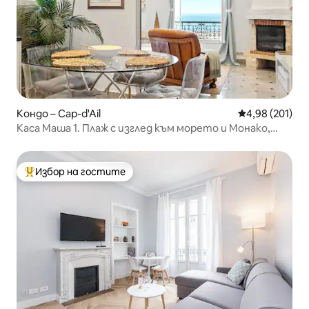
Кондо – Cap-d'Ail
Средна оценка
4,98 (201)
Каса Маша 1. Плаж с изглед към морето и Монако,
безплатен паркинг
Избор на гостите
Най-популярен избор на гостите