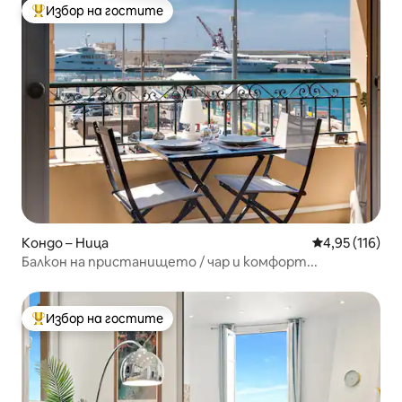
Избор на гостите
Най-популярен избор на гостите
Кондо – Ница
Средна оценка
4,95 (116)
Балкон на пристанището / чар и комфорт...
Избор на гостите
Най-популярен избор на гостите