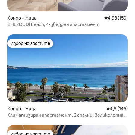
Кондо – Ница
Средна оценка
4,93 (150)
CHEZDUDI Beach, 4-звезден апартамент
Избор на гостите
Избор на гостите
Кондо – Ница
Средна оценк
4,9 (146)
Климатизиран апартамент, 2 спални, великолепна
гледка към морето.
Избор на гостите