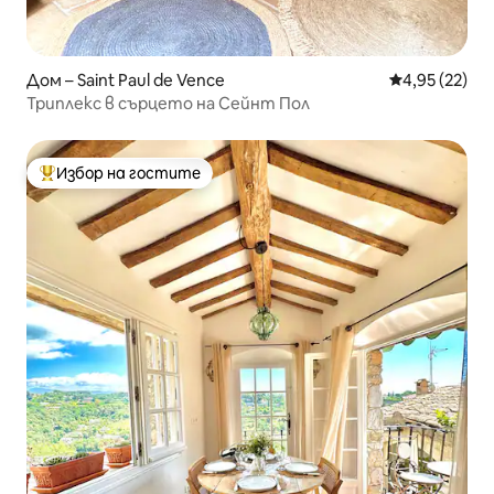
Дом – Saint Paul de Vence
Средна оценк
4,95 (22)
Триплекс в сърцето на Сейнт Пол
Избор на гостите
Най-популярен избор на гостите