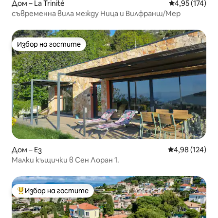
Дом – La Trinité
Средна оценка
4,95 (174)
съвременна вила между Ница и Вилфранш/Мер
Избор на гостите
Избор на гостите
Дом – Ез
Средна оценка
4,98 (124)
Малки къщички в Сен Лоран 1.
Избор на гостите
Най-популярен избор на гостите