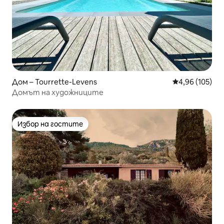
Дом – Tourrette-Levens
Средна оценка
4,96 (105)
Домът на художниците
Избор на гостите
Избор на гостите