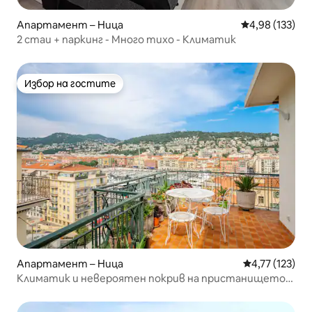
Апартамент – Ница
Средна оценка
4,98 (133)
2 стаи + паркинг - Много тихо - Климатик
Избор на гостите
Избор на гостите
Апартамент – Ница
Средна оценка
4,77 (123)
Климатик и невероятен покрив на пристанището
на НИЦА #Уникално!