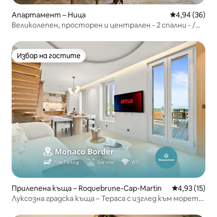
Апартамент – Ница
Средна оценк
4,94 (36)
Великолепен, просторен и централен - 2 спални - /
Климатик
Избор на гостите
Избор на гостите
Прилепена къща – Roquebrune-Cap-Martin
Средна оценк
4,93 (15)
Луксозна градска къща – Тераса с изглед към морето
– GB