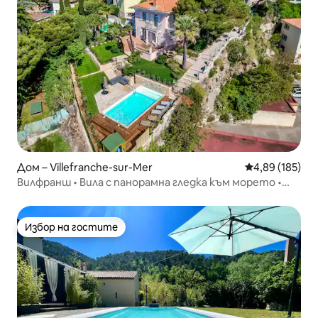
Дом – Villefranche-sur-Mer
Средна оценка
4,89 (185)
Вилфранш • Вила с панорамна гледка към морето •
Басейн и климатик
Избор на гостите
Избор на гостите