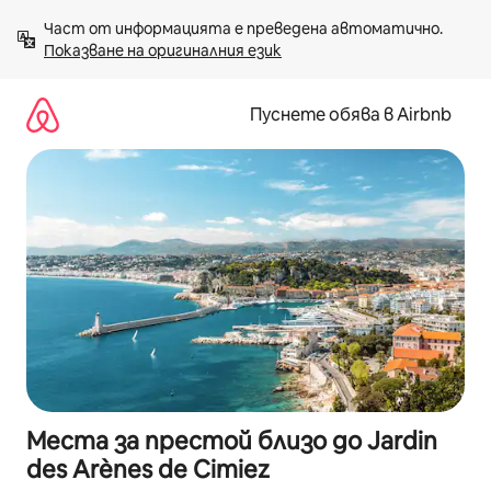
Пропускане
Част от информацията е преведена автоматично. 
към
Показване на оригиналния език
съдържанието
Пуснете обява в Airbnb
Места за престой близо до Jardin
des Arènes de Cimiez