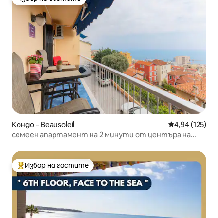
Избор на гостите
Кондо – Beausoleil
Средна оценка
4,94 (125)
семеен апартамент на 2 минути от центъра на
Монако
Избор на гостите
Най-популярен избор на гостите