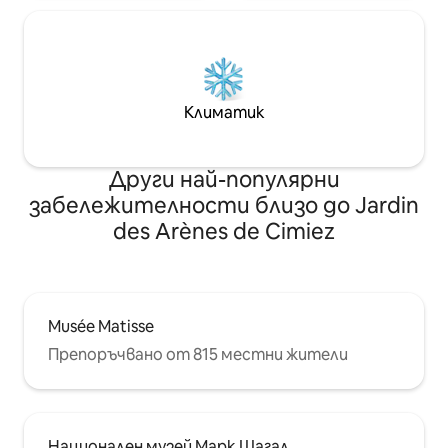
Климатик
Други най-популярни
забележителности близо до Jardin
des Arènes de Cimiez
Musée Matisse
Препоръчвано от 815 местни жители
Национален музей Марк Шагал