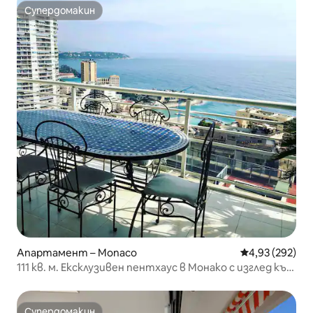
Супердомакин
Супердомакин
Апартамент – Monaco
Средна оценка
4,93 (292)
111 кв. м. Ексклузивен пентхаус в Монако с изглед към
морето
Супердомакин