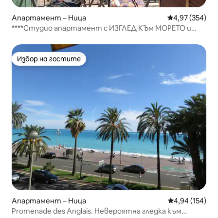
Апартамент – Ница
Средна оценка
4,97 (354)
****Студио апартамент с ИЗГЛЕД КЪм МОРЕТО и
БАЛКОН****
Избор на гостите
Избор на гостите
Апартамент – Ница
Средна оценка
4,94 (154)
Promenade des Anglais. Невероятна гледка към