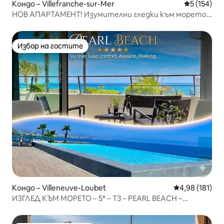
Кондо – Villefranche-sur-Mer
Средна оце
5 (154)
НОВ АПАРТАМЕНТ! Изумителни гледки към морето,
село Езе
Избор на гостите
Избор на гостите
Кондо – Villeneuve-Loubet
Средна оценка
4,98 (181)
ИЗГЛЕД КЪМ МОРЕТО – 5* – T3 – PEARL BEACH –
паркинг