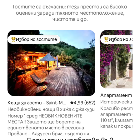
Гостите са съгласни: тези престои са високо
оценени заради тяхното местоположение,
чистота и др.
Избор на гостите
Избор на гос
Най-популярен избор на гостите
Най-популярен 
Апартамент – Sai
e Vence
Историческият
Къща за гости – Saint-Mar
Средна оценка: 4,99 от 5, 652
4,99 (652)
поета – домът н
Красиво рестав
tin-du-Var
Необикновени нощи в хижа с джакузи
апартамент от 
Номер 1 сред НЕОБИКНОВЕНИТЕ
110 м², климатик
МЕСТА!! Защото ще бъдете на
капак и покрита
единственото място в региона
изглед към море
Прованс – Лазурен бряг, където няма
сърцето на сред
никой на 500 метра около вас!!