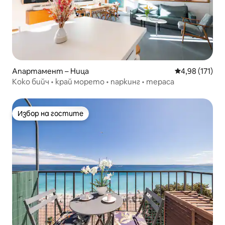
Апартамент – Ница
Средна оценка
4,98 (171)
Коко бийч • край морето • паркинг • тераса
Избор на гостите
Избор на гостите