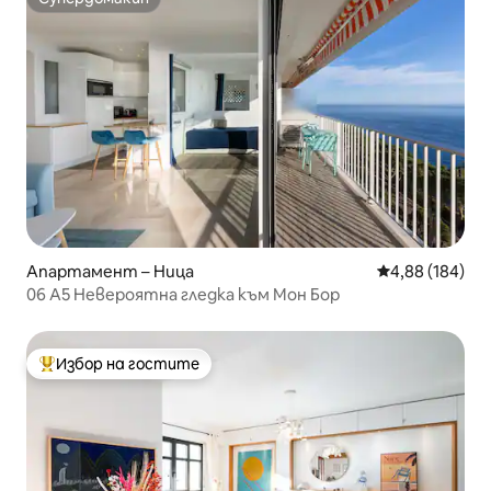
Супердомакин
Апартамент – Ница
Средна оценка
4,88 (184)
06 A5 Невероятна гледка към Мон Бор
Избор на гостите
Най-популярен избор на гостите