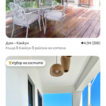
Дом – Канкун
Средна оценка
4,94 (206)
Къща в Канкун в района на хотела
Избор на гостите
Най-популярен избор на гостите