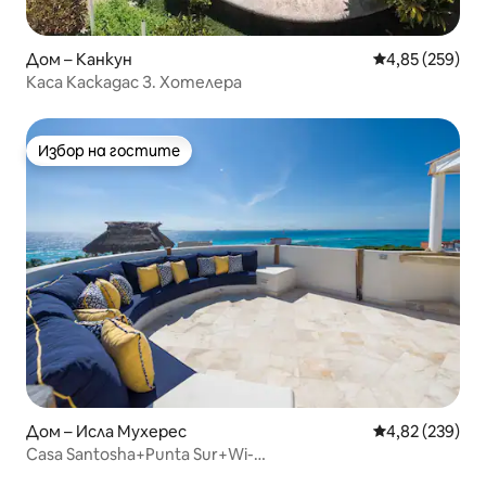
Дом – Канкун
Средна оценка
4,85 (259)
Каса Каскадас З. Хотелера
Избор на гостите
Избор на гостите
Дом – Исла Мухерес
Средна оценка
4,82 (239)
Casa Santosha+Punta Sur+Wi-
Fi+басейн+климатик+покрив