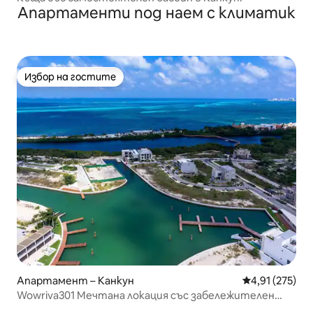
Апартаменти под наем с климатик
Избор на гостите
Избор на гостите
Апартамент – Канкун
Средна оценка
4,91 (275)
Wowriva301 Мечтана локация със забележителен
изглед 3 спални