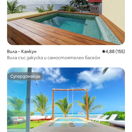
Вила – Канкун
Средна оценка
4,88 (155)
Вила със закуска и самостоятелен басейн
Супердомакин
Супердомакин