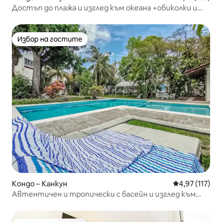
Достъп до плажа и изглед към океана +обиколки и
коли под наем
Избор на гостите
Избор на гостите
Кондо – Канкун
Средна оценка
4,97 (117)
Автентичен и тропически с басейн и изглед към
градината