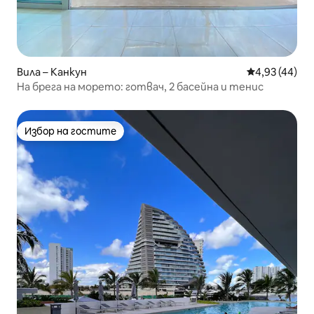
Вила – Канкун
Средна оценк
4,93 (44)
На брега на морето: готвач, 2 басейна и тенис
Избор на гостите
Избор на гостите