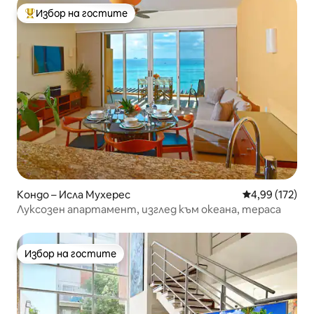
Избор на гостите
Най-популярен избор на гостите
Кондо – Исла Мухерес
Средна оценка
4,99 (172)
Луксозен апартамент, изглед към океана, тераса
Избор на гостите
Избор на гостите