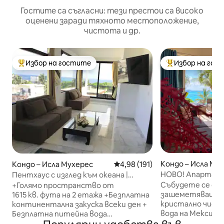
Гостите са съгласни: тези престои са високо
оценени заради тяхното местоположение,
чистота и др.
Избор на гостите
Избор на гос
Най-популярен избор на гостите
Най-популярен 
Кондо – Исла Му
Кондо – Исла Мухерес
Средна оценка: 4,98 от 5, 19
4,98 (191)
НОВО! Апартаме
Пентхаус с изглед към океана |
спалня и неверо
Съдействие с количка за голф +
Събудете се с на
+Голямо пространство от
басейна и океана
закуска
зашеметяващата
1615 кв. фута на 2 етажа +Безплатна
кристално чист
континентална закуска всеки ден +
вода на Мексика
Безплатна питейна вода
прекрасен океан
+Безплатен Wi-Fi с най-висока