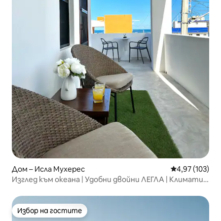
Дом – Исла Мухерес
Средна оценка
4,97 (103)
Изглед към океана | Удобни двойни ЛЕГЛА | Климатик
| WI - FI | Телевизори
Избор на гостите
Избор на гостите