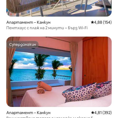
Апартамент – Канкун
Средна оценка
4,88 (154)
Пентхаус с плаж на 2 минути ~ Бърз Wi-Fi
Супердомакин
Супердомакин
Апартамент – Канкун
Средна оценка
4,81 (392)