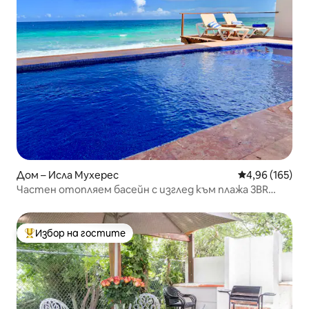
Дом – Исла Мухерес
Средна оценка
4,96 (165)
Частен отопляем басейн с изглед към плажа 3BR
къща
Избор на гостите
Най-популярен избор на гостите