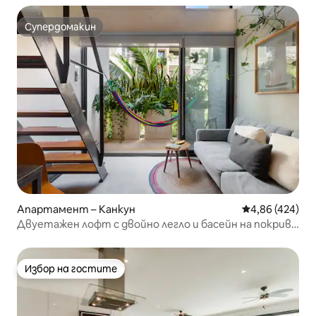
Супердомакин
Супердомакин
Апартамент – Канкун
Средна оценка
4,86 (424)
Двуетажен лофт с двойно легло и басейн на покрива
край ферибота
Избор на гостите
Избор на гостите