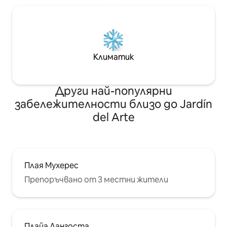
Климатик
Други най-популярни
забележителности близо до Jardín
del Arte
Плая Мухерес
Препоръчвано от 3 местни жители
Плайа Лангоста