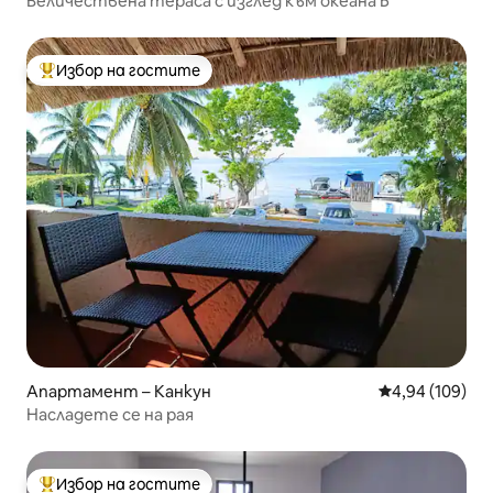
Величествена тераса с изглед към океана Б
Избор на гостите
Най-популярен избор на гостите
Апартамент – Канкун
Средна оценка
4,94 (109)
Насладете се на рая
Избор на гостите