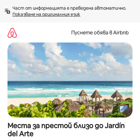
Пропускане
Част от информацията е преведена автоматично. 
към
Показване на оригиналния език
съдържанието
Пуснете обява в Airbnb
Места за престой близо до Jardín
del Arte