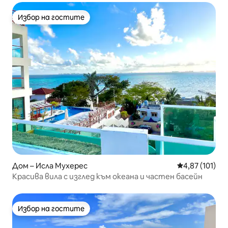
Избор на гостите
Избор на гостите
Дом – Исла Мухерес
Средна оценка
4,87 (101)
Красива вила с изглед към океана и частен басейн
Избор на гостите
Избор на гостите