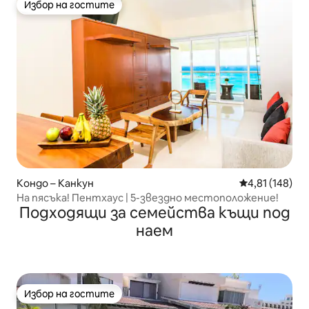
Избор на гостите
Избор на гостите
Кондо – Канкун
Средна оценка
4,81 (148)
На пясъка! Пентхаус | 5-звездно местоположение!
Подходящи за семейства къщи под
наем
Избор на гостите
Избор на гостите