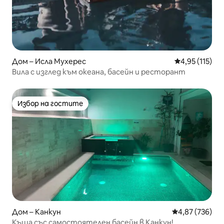
Дом – Исла Мухерес
Средна оценка
4,95 (115)
Вила с изглед към океана, басейн и ресторант
Избор на гостите
Избор на гостите
Дом – Канкун
Средна оценка
4,87 (736)
Къща със самостоятелен басейн в Канкун!