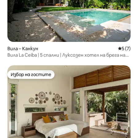
Вила – Канкун
Средна о
5 (7)
Вила La Ceiba | 5 спални | Луксозен хотел на брега на
морето
Избор на гостите
Избор на гостите