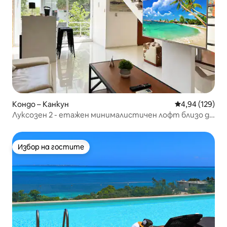
Кондо – Канкун
Средна оценка
4,94 (129)
Луксозен 2 - етажен минималистичен лофт близо до
плажа!
Избор на гостите
Избор на гостите