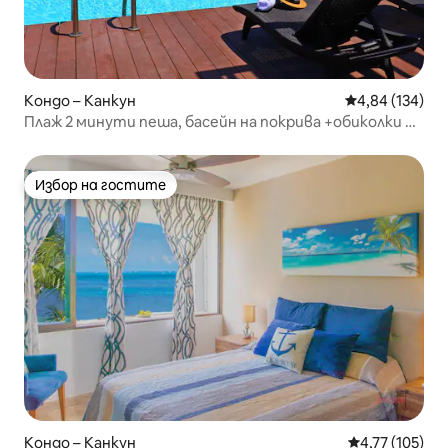
Кондо – Канкун
Средна оценка
4,84 (134)
Плаж 2 минути пеша, басейн на покрива +обиколки и
коли под наем
Избор на гостите
Избор на гостите
Кондо – Канкун
Средна оценка
4,77 (105)