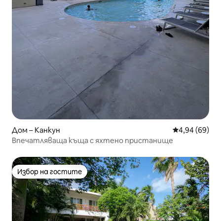
Дом – Канкун
Средна оценк
4,94 (69)
Впечатляваща къща с яхтено пристанище
Избор на гостите
Избор на гостите