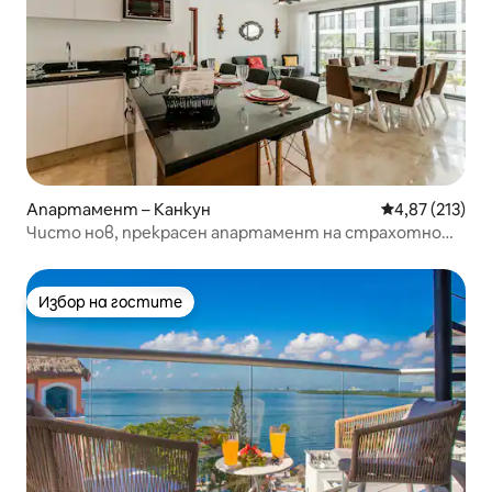
Апартамент – Канкун
Средна оценка
4,87 (213)
Чисто нов, прекрасен апартамент на страхотно
място
Избор на гостите
Избор на гостите