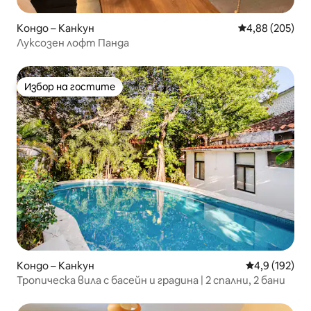
Кондо – Канкун
Средна оценка
4,88 (205)
Луксозен лофт Панда
Избор на гостите
Избор на гостите
Кондо – Канкун
Средна оценк
4,9 (192)
Тропическа вила с басейн и градина | 2 спални, 2 бани