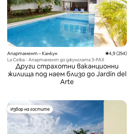
Апартамент – Канкун
Средна оценк
4,9 (254)
La Ceiba - Апартамент до джунглата 3-PAX
Други страхотни ваканционни
жилища под наем близо до Jardín del
Arte
Избор на гостите
Избор на гостите