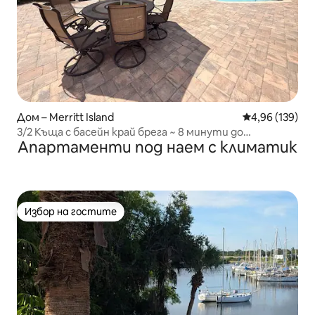
Дом – Merritt Island
Средна оценка
4,96 (139)
3/2 Къща с басейн край брега ~ 8 минути до
Апартаменти под наем с климатик
пристанището/плажовете!
Избор на гостите
Избор на гостите