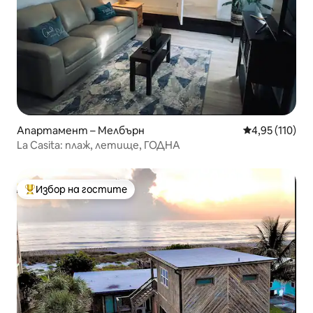
Апартамент – Мелбърн
Средна оценка
4,95 (110)
La Casita: плаж, летище, ГОДНА
Избор на гостите
Най-популярен избор на гостите