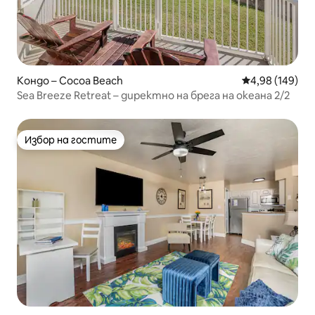
Кондо – Cocoa Beach
Средна оценка
4,98 (149)
Sea Breeze Retreat – директно на брега на океана 2/2
Избор на гостите
Избор на гостите