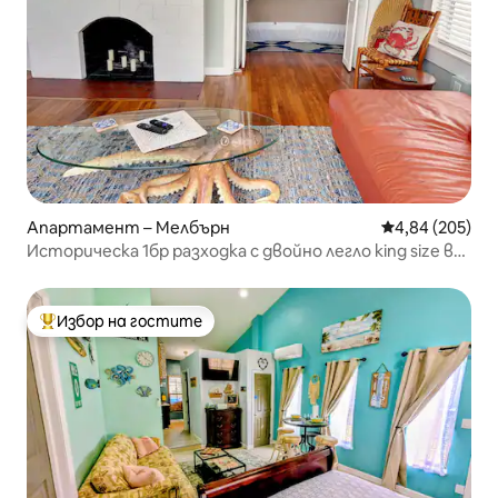
Апартамент – Мелбърн
Средна оценка
4,84 (205)
Историческа 1бр разходка с двойно легло king size в
центъра на 5 минути до плажа
Избор на гостите
Най-популярен избор на гостите