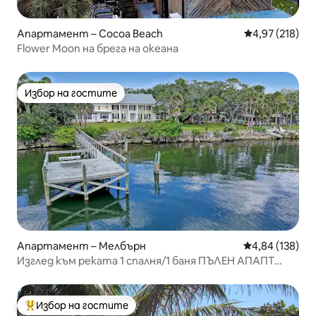
Апартамент – Cocoa Beach
Средна оценка
4,97 (218)
Flower Moon на брега на океана
Избор на гостите
Избор на гостите
Апартамент – Мелбърн
Средна оценка
4,84 (138)
Изглед към реката 1 спалня/1 баня ПЪЛЕН АПАПТ
Каяци Разходка до EGAD q
Избор на гостите
Най-популярен избор на гостите