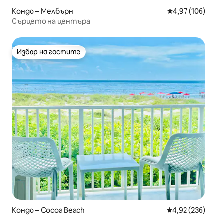
Кондо – Мелбърн
Средна оценка
4,97 (106)
Сърцето на центъра
Избор на гостите
Избор на гостите
Кондо – Cocoa Beach
Средна оценка
4,92 (236)