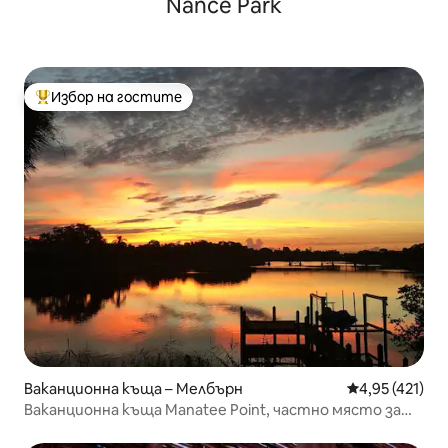
Nance Park
Избор на гостите
Най-популярен избор на гостите
Ваканционна къща – Мелбърн
Средна оценка
4,95 (421)
Ваканционна къща Manatee Point, частно място за
почивка край водата