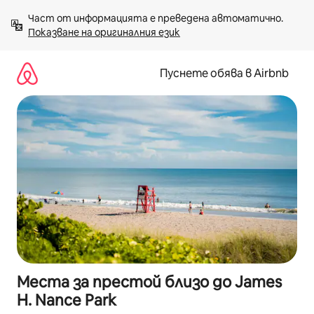
Пропускане
Част от информацията е преведена автоматично. 
към
Показване на оригиналния език
съдържанието
Пуснете обява в Airbnb
Места за престой близо до James
H. Nance Park