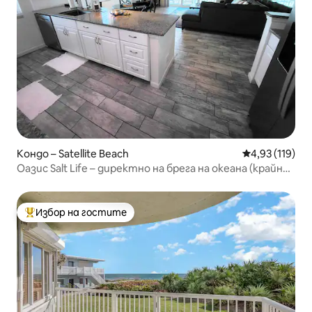
Кондо – Satellite Beach
Средна оценка
4,93 (119)
Оазис Salt Life – директно на брега на океана (крайно
жилище)
Избор на гостите
Най-популярен избор на гостите