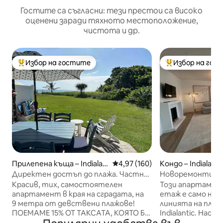
Гостите са съгласни: тези престои са високо
оценени заради тяхното местоположение,
чистота и др.
Избор на гостите
Избор на гос
Най-популярен избор на гостите
Най-популярен 
Прилепена къща – Indialan
Средна оценка: 4,97 от 5, 160
4,97 (160)
Кондо – Indialanti
tic
Директен достъп до плажа. Частна
Новоремонтира
крайна единица!
басейн на първа 
Красив, тих, самостоятелен
Този апартамен
апартамент в края на сградата, на
етаж е само на 
9 метра от девствени плажове!
линията на плаж
ПОЕМАМЕ 15% ОТ ТАКСАТА, КОЯТО БИ
Indialantic. Нас
БИЛА НАЛОЖЕНА НА ГОСТА.
CB2, RH. Заобик