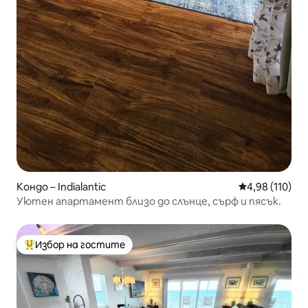
Кондо – Indialantic
Средна оценка
4,98 (110)
Уютен апартамент близо до слънце, сърф и пясък.
Избор на гостите
Най-популярен избор на гостите