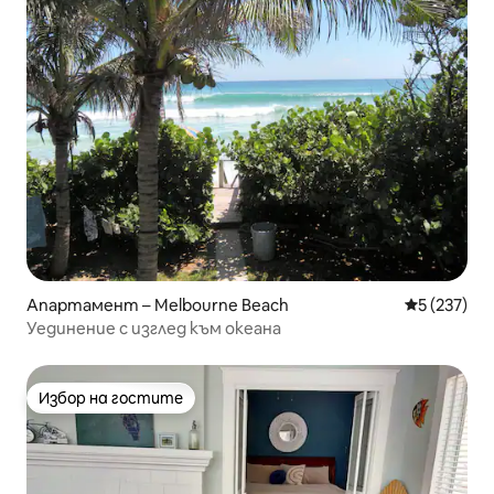
Апартамент – Melbourne Beach
Средна оце
5 (237)
Уединение с изглед към океана
Избор на гостите
Избор на гостите