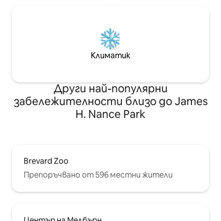
Климатик
Други най-популярни
забележителности близо до James
H. Nance Park
Brevard Zoo
Препоръчвано от 596 местни жители
Център на Мелбърн