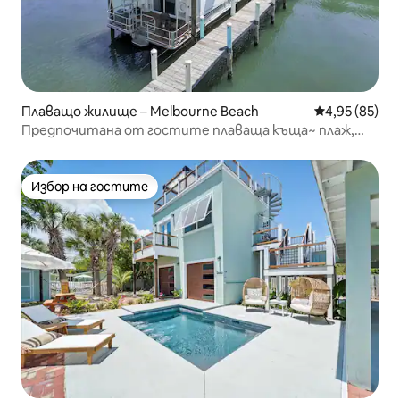
Плаващо жилище – Melbourne Beach
Средна оценк
4,95 (85)
Предпочитана от гостите плаваща къща~ плаж,
джакузи и каяци
Избор на гостите
Избор на гостите