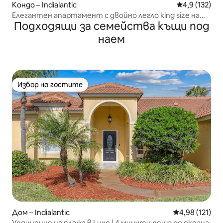
Кондо – Indialantic
Средна оценк
4,9 (132)
Елегантен апартамент с двойно легло king size на
Подходящи за семейства къщи под
приземния етаж · Плаж 0,5 мили
наем
Избор на гостите
Избор на гостите
Дом – Indialantic
Средна оценка
4,98 (121)
Уединение на плажа в Luxe | 4 минути пеша до океана