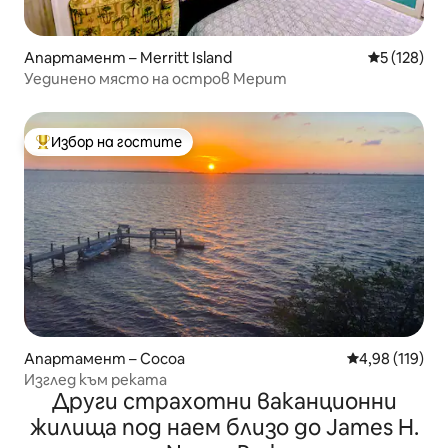
Апартамент – Merritt Island
Средна оце
5 (128)
Уединено място на остров Мерит
Избор на гостите
Най-популярен избор на гостите
Апартамент – Cocoa
Средна оценка
4,98 (119)
Изглед към реката
Други страхотни ваканционни
жилища под наем близо до James H.