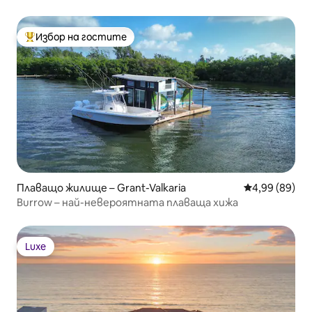
Избор на гостите
Най-популярен избор на гостите
Плаващо жилище – Grant-Valkaria
Средна оценк
4,99 (89)
Burrow – най-невероятната плаваща хижа
Luxe
Luxe