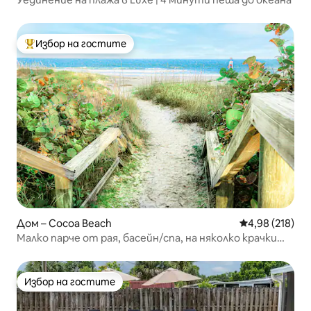
Избор на гостите
Най-популярен избор на гостите
Дом – Cocoa Beach
Средна оценка
4,98 (218)
Малко парче от рая, басейн/спа, на няколко крачки
от плажа!
Избор на гостите
Избор на гостите