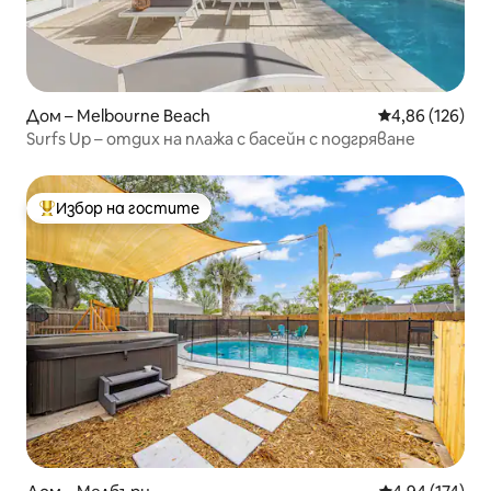
Дом – Melbourne Beach
Средна оценка
4,86 (126)
Surfs Up – отдих на плажа с басейн с подгряване
Избор на гостите
Най-популярен избор на гостите