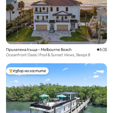
Прилепена къща – Melbourne Beach
Средна о
5 (3)
Oceanfront Oasis | Pool & Sunset Views, Sleeps 8
Избор на гостите
Най-популярен избор на гостите