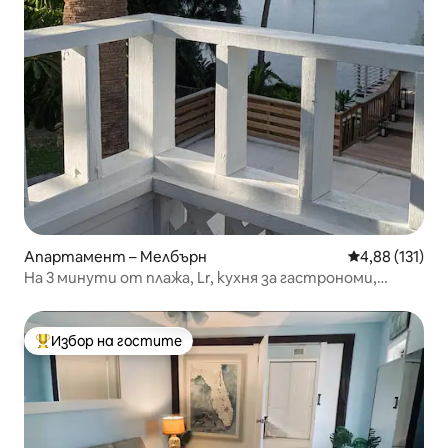
Апартамент – Мелбърн
Средна оценка
4,88 (131)
На 3 минути от плажа, Lr, кухня за гастрономи,
спалня, баня, за 3 души
Избор на гостите
Най-популярен избор на гостите