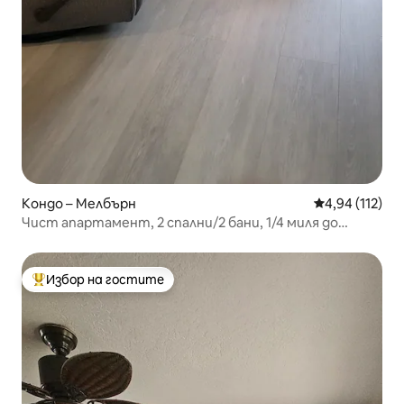
Кондо – Мелбърн
Средна оценка
4,94 (112)
Чист апартамент, 2 спални/2 бани, 1/4 миля до
плажа.
Избор на гостите
Най-популярен избор на гостите