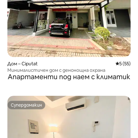
Дом – Ciputat
Средна оц
5 (55)
Минималистичен дом с денонощна охрана
Апартаменти под наем с климатик
Супердомакин
Супердомакин