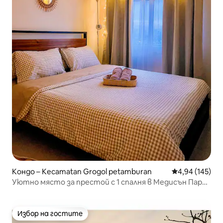
Кондо – Kecamatan Grogol petamburan
Средна оценка
4,94 (145)
Уютно място за престой с 1 спалня в Медисън Парк •
Централен търговски център
Избор на гостите
Избор на гостите