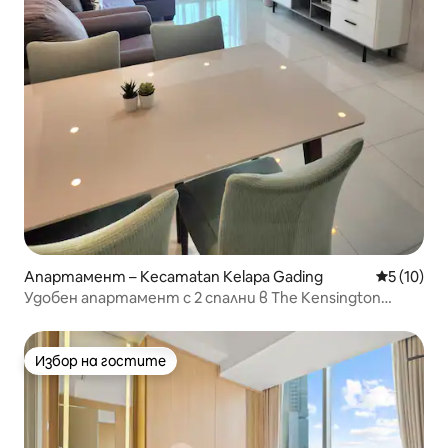
Апартамент – Kecamatan Kelapa Gading
Средна оц
5 (10)
Удобен апартамент с 2 спални в The Kensington
Suites
Избор на гостите
Избор на гостите