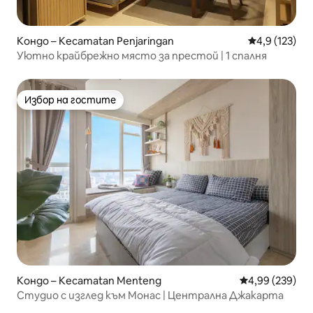
Кондо – Kecamatan Penjaringan
Средна оценк
4,9 (123)
Уютно крайбрежно място за престой | 1 спалня
Избор на гостите
Избор на гостите
Кондо – Kecamatan Menteng
Средна оценка
4,99 (239)
Студио с изглед към Монас | Централна Джакарта