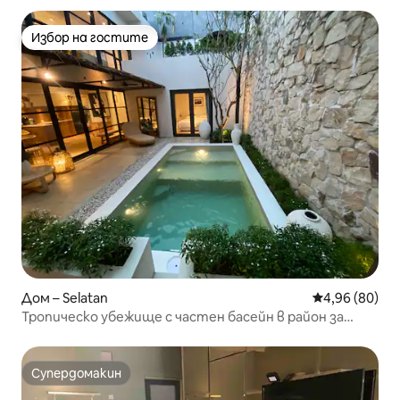
Избор на гостите
Избор на гостите
Дом – Selatan
Средна оценк
4,96 (80)
Тропическо убежище с частен басейн в район за
чужденци
Супердомакин
Супердомакин