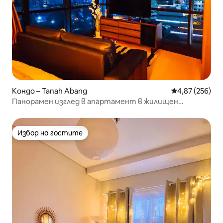
Кондо – Tanah Abang
Средна оценка
4,87 (256)
Панорамен изглед в апартамент в жилищен
комплекс Sudirman и близо до MRT
Избор на гостите
Избор на гостите