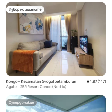
Избор на гостите
Избор на гостите
Кондо – Kecamatan Grogol petamburan
Средна оценка
4,87 (147)
Agate – 2BR Resort Condo (Netflix)
Супердомакин
Супердомакин