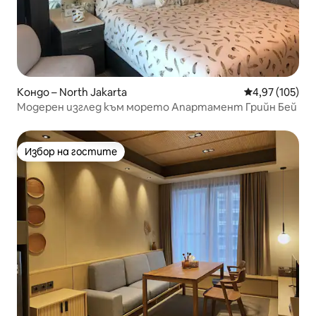
Кондо – North Jakarta
Средна оценка
4,97 (105)
Модерен изглед към морето Апартамент Грийн Бей
Избор на гостите
Избор на гостите