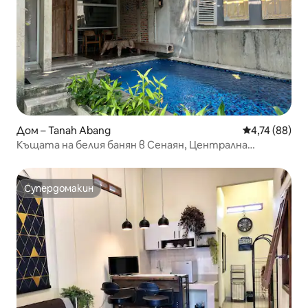
Дом – Tanah Abang
Средна оценк
4,74 (88)
Къщата на белия банян в Сенаян, Централна
Джакарта
Супердомакин
Супердомакин