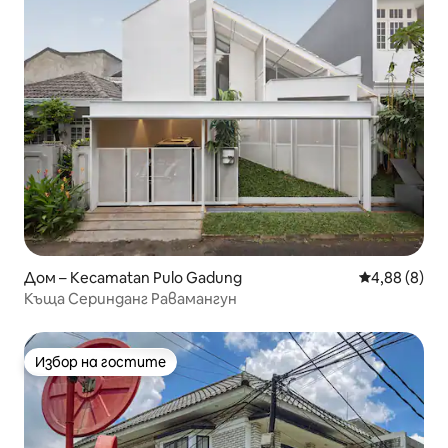
Дом – Kecamatan Pulo Gadung
Средна оцен
4,88 (8)
Къща Серинданг Равамангун
Избор на гостите
Избор на гостите