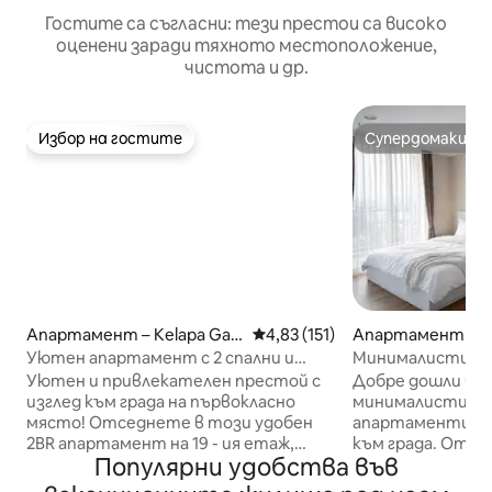
Гостите са съгласни: тези престои са високо
оценени заради тяхното местоположение,
чистота и др.
Избор на гостите
Супердомакин
Избор на гостите
Супердомакин
Апартамент – Kelapa Gadi
Средна оценка: 4,83 от 5, 15
4,83 (151)
Апартамент – P
ng
n
Уютен апартамент с 2 спални и
Минималистиче
изглед към града в MOI
студио с балкон 
Уютен и привлекателен престой с
Добре дошли в 
изглед към града на първокласно
минималистични
място! Отседнете в този удобен
апартаменти ти
2BR апартамент на 19 - ия етаж,
към града. Относно: 33 кв. м напълно
Популярни удобства във
идеален за двойки, семейства,
обзаведен апартаме
пътуващи или служебни пътувания.
бойлер Кухнята включва основни