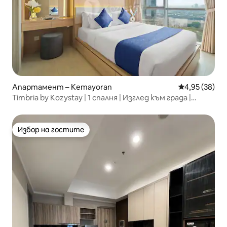
Апартамент – Kemayoran
Средна оценк
4,95 (38)
Timbria by Kozystay | 1 спалня | Изглед към града |
Kemayoran
Избор на гостите
Избор на гостите