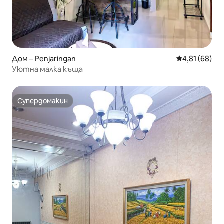
Дом – Penjaringan
Средна оценк
4,81 (68)
Уютна малка къща
Супердомакин
Супердомакин