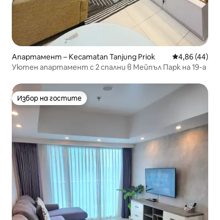
Апартамент – Kecamatan Tanjung Priok
Средна оценк
4,86 (44)
Уютен апартамент с 2 спални в Мейпъл Парк на 19-а
Избор на гостите
Избор на гостите