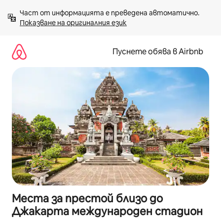
Пропускане
Част от информацията е преведена автоматично. 
към
Показване на оригиналния език
съдържанието
Пуснете обява в Airbnb
Места за престой близо до
Джакарта международен стадион