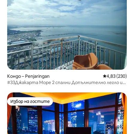
Кондо – Penjaringan
Средна оценка
4,83 (230)
#33Джакарта Море 2 спални Допълнително легло и
разтегателен диван Бърз интернет
Избор на гостите
Избор на гостите