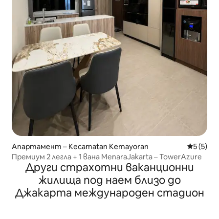
Апартамент – Kecamatan Kemayoran
Средна о
5 (5)
Премиум 2 легла + 1 вана MenaraJakarta – TowerAzure
Други страхотни ваканционни
жилища под наем близо до
Джакарта международен стадион