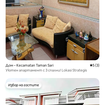
Дом – Kecamatan Taman Sari
Средна о
5 (3)
Уютен апартамент с 3 спални! Lokasi Strategis
Избор на гостите
Избор на гостите