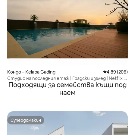
Кондо – Kelapa Gading
Средна оценка
4,89 (206)
Студио на последния етаж | Градски изглед | Netflix •
Подходящи за семейства къщи под
100 Mbps
наем
Супердомакин
Супердомакин