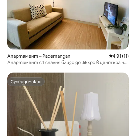
Апартамент – Pademangan
Средна оцен
4,91 (11)
Апартамент с 1 спалня близо до JiExpo в центъра на
Джакарта
Супердомакин
Супердомакин