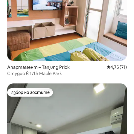
Апартамент – Tanjung Priok
Средна оценк
4,75 (71)
Студио в 17th Maple Park
Избор на гостите
Избор на гостите