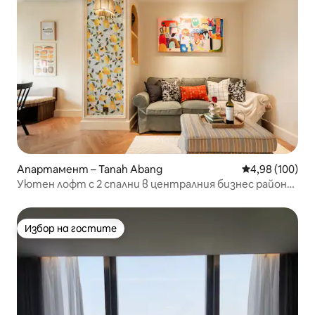
Апартамент – Tanah Abang
Средна оценка
4,98 (100)
Уютен лофт с 2 спални в централния бизнес район
Sudirman |Дизайн от Positano Artist
Избор на гостите
Избор на гостите