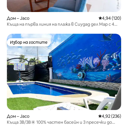
Дом – Jaco
Средна оценка
4,94 (120)
Къща на първа линия на плажа в Сиудад дел Мар с 4
спални
Избор на гостите
Избор на гостите
Дом – Jaco
Средна оценка
4,92 (236)
Къща 3B/3B☀️ 100% частен басейн и 3 пресечки до
плажа!