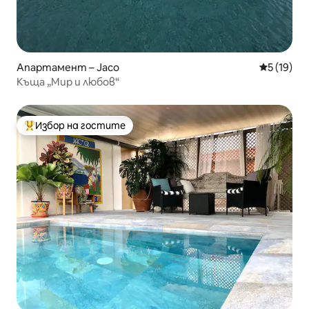
Апартамент – Jaco
Средна оц
5 (19)
Къща „Мир и любов“
Избор на гостите
Най-популярен избор на гостите