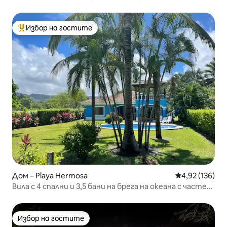
+ барбекю
Избор на гостите
Най-популярен избор на гостите
Дом – Playa Hermosa
Средна оценка
4,92 (136)
Вила с 4 спални и 3,5 бани на брега на океана с частен
басейн
Избор на гостите
Избор на гостите