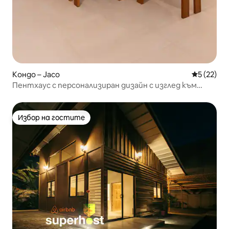
Кондо – Jaco
Средна оц
5 (22)
Пентхаус с персонализиран дизайн с изглед към
океана и джунглата.
Избор на гостите
Избор на гостите