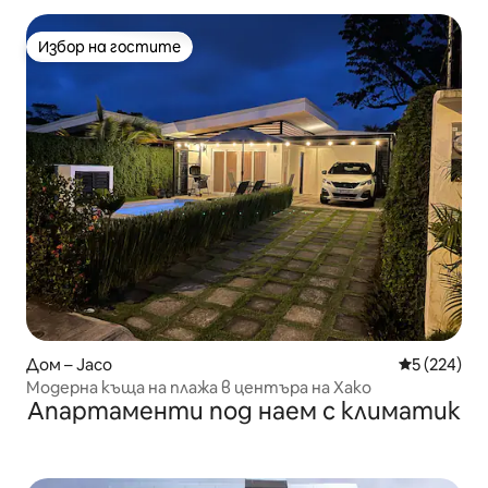
Избор на гостите
Избор на гостите
Дом – Jaco
Средна оце
5 (224)
Модерна къща на плажа в центъра на Хако
Апартаменти под наем с климатик