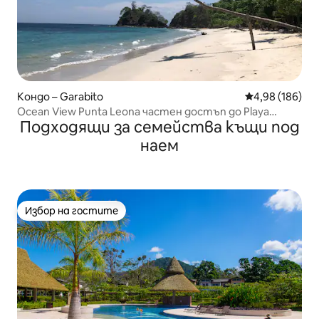
Кондо – Garabito
Средна оценка
4,98 (186)
Ocean View Punta Leona частен достъп до Playa
Подходящи за семейства къщи под
Blanca
наем
Избор на гостите
Избор на гостите