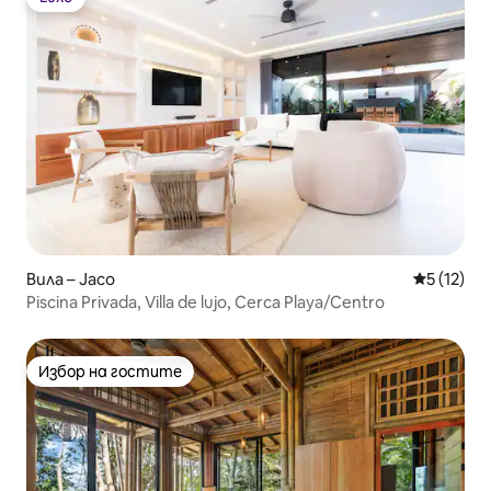
Luxe
Вила – Jaco
Средна оц
5 (12)
Piscina Privada, Villa de lujo, Cerca Playa/Centro
Избор на гостите
Избор на гостите