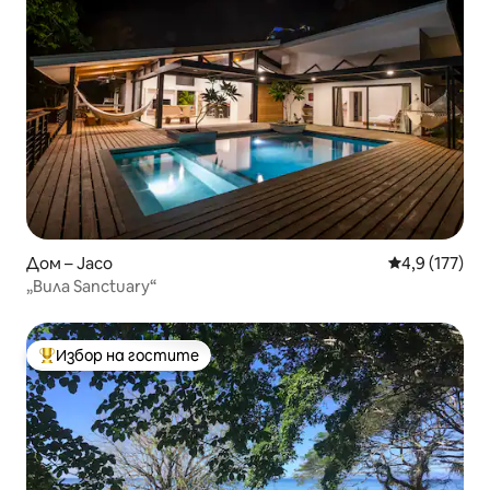
Дом – Jaco
Средна оценк
4,9 (177)
„Вила Sanctuary“
Избор на гостите
Най-популярен избор на гостите