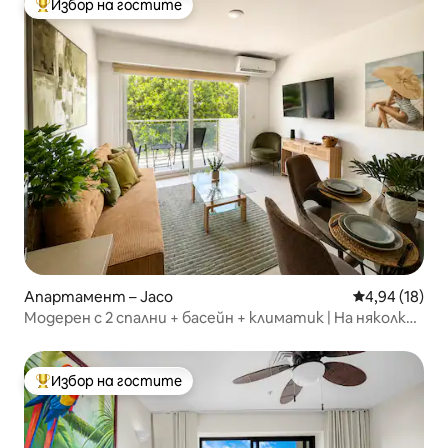
Избор на гостите
Най-популярен избор на гостите
Апартамент – Jaco
Средна оценк
4,94 (18)
Модерен с 2 спални + басейн + климатик | На няколко
крачки от плажа
Избор на гостите
Най-популярен избор на гостите