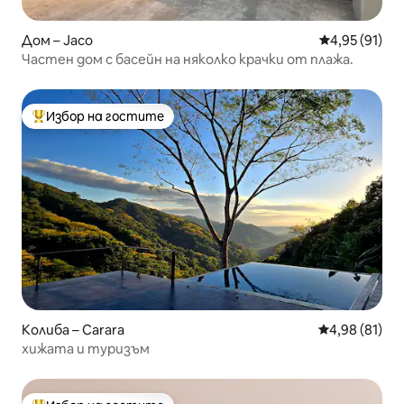
Дом – Jaco
Средна оценк
4,95 (91)
Частен дом с басейн на няколко крачки от плажа.
Избор на гостите
Най-популярен избор на гостите
Колиба – Carara
Средна оценк
4,98 (81)
хижата и туризъм