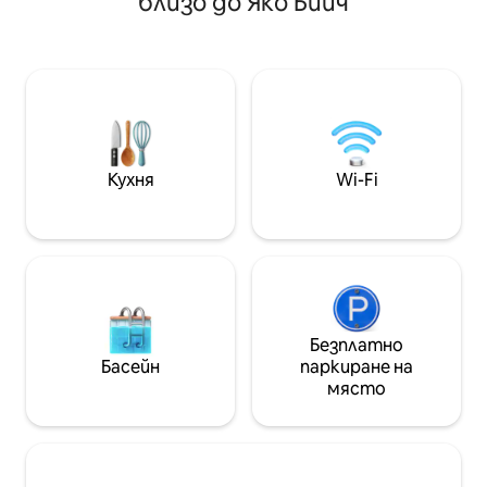
близо до Яко Бийч
разполага с басейн за коктейли и
пространство, д
самостоятелен балкон за
открити шезлон
перфектни залези. Насладете се на
местоположение
пълноразмерната кухня,
магазини и рес
самостоятелния вътрешен двор и
на града, пешех
самостоятелните бани, както и на
обиколки. Всичко
паркинг на място и безплатно
разстояние с кола
консиерж обслужване. Разположена
независимо дали
на кратко пешеходно разстояние
разгледате близ
Кухня
Wi-Fi
от центъра на града, цялата тази
посетите града 
къща съчетава уединение и
отпуснете с кок
елегантност. Резервирайте
ви каним да се н
престоя си сега!
в джунглата!
Безплатно
Басейн
паркиране на
място