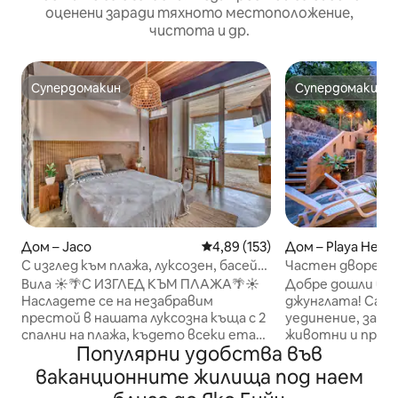
оценени заради тяхното местоположение,
чистота и др.
Супердомакин
Супердомакин
Супердомакин
Супердомакин
Дом – Jaco
Средна оценка: 4,89 от 5, 153
4,89 (153)
Дом – Playa Herm
С изглед към плажа, луксозен, басейн
Частен дворец в
с коктейли, кухня, Midtown2
дизайнерски бас
Вила ☀️🌴С ИЗГЛЕД КЪМ ПЛАЖА🌴☀️
Добре дошли в Д
Насладете се на незабравим
джунглата! Сам
престой в нашата луксозна къща с 2
уединение, заоб
спални на плажа, където всеки етаж
животни и приро
Популярни удобства във
и спалня предлагат зашеметяваща
просторен дом 
гледка към океана. Социалният
характеристики
ваканционните жилища под наем
център на последния етаж
спални, чудесно 