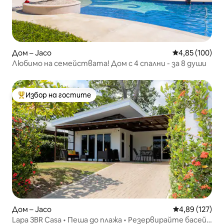
Дом – Jaco
Средна оценка
4,85 (100)
Любимо на семействата! Дом с 4 спални - за 8 души
Избор на гостите
Най-популярен избор на гостите
Дом – Jaco
Средна оценка
4,89 (127)
Lapa 3BR Casa • Пеша до плажа • Резервирайте басейн