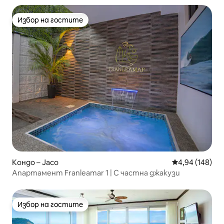
Избор на гостите
Избор на гостите
Кондо – Jaco
Средна оценка
4,94 (148)
Апартамент Franleamar 1 | С частна джакузи
Избор на гостите
Избор на гостите