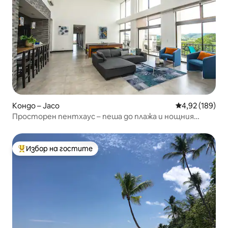
Кондо – Jaco
Средна оценка
4,92 (189)
Просторен пентхаус – пеша до плажа и нощния
живот
Избор на гостите
Най-популярен избор на гостите