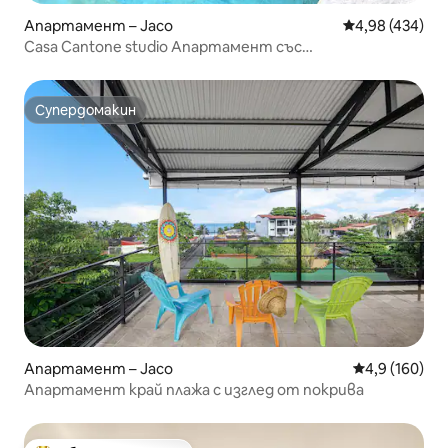
Апартамент – Jaco
Средна оценка
4,98 (434)
Casa Cantone studio Апартамент със
самостоятелен басейн!
Супердомакин
Супердомакин
Апартамент – Jaco
Средна оценк
4,9 (160)
Апартамент край плажа с изглед от покрива