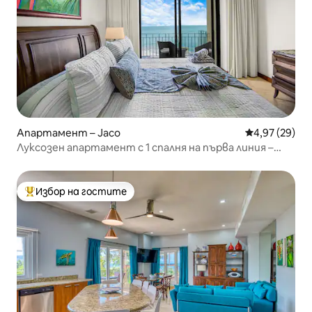
Апартамент – Jaco
Средна оценк
4,97 (29)
Луксозен апартамент с 1 спалня на първа линия –
удобства от най-високо ниво
Избор на гостите
Най-популярен избор на гостите