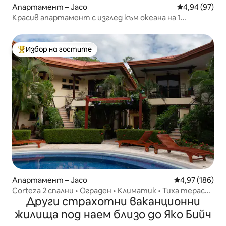
Апартамент – Jaco
Средна оценк
4,94 (97)
Красив апартамент с изглед към океана на 1
пресечка от плажа
Избор на гостите
Най-популярен избор на гостите
Апартамент – Jaco
Средна оценка
4,97 (186)
Corteza 2 спални • Ограден • Климатик • Тиха тераса
Други страхотни ваканционни
+ басейни
жилища под наем близо до Яко Бийч