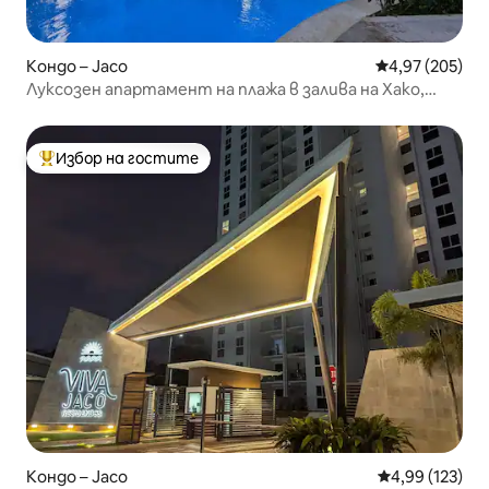
Кондо – Jaco
Средна оценка
4,97 (205)
Луксозен апартамент на плажа в залива на Хако,
невероятен басейн
Избор на гостите
Най-популярен избор на гостите
Кондо – Jaco
Средна оценка
4,99 (123)