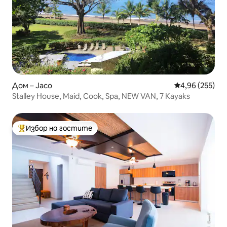
Дом – Jaco
Средна оценка
4,96 (255)
Stalley House, Maid, Cook, Spa, NEW VAN, 7 Kayaks
Избор на гостите
Най-популярен избор на гостите