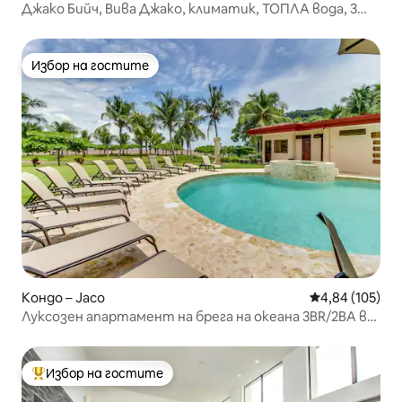
Джако Бийч, Вива Джако, климатик, ТОПЛА вода, 3
басейна, барбекю
Избор на гостите
Избор на гостите
Кондо – Jaco
Средна оценка
4,84 (105)
Луксозен апартамент на брега на океана 3BR/2BA в
Хако!
Избор на гостите
Най-популярен избор на гостите