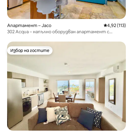
Апартамент – Jaco
Средна оценка
4,92 (113)
302 Acqua – напълно оборудван апартамент с
2 спални/2 бани
Избор на гостите
Избор на гостите