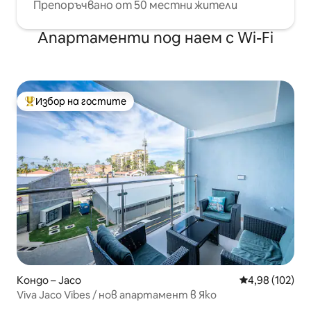
Препоръчвано от 50 местни жители
Апартаменти под наем с Wi-Fi
Избор на гостите
Най-популярен избор на гостите
Кондо – Jaco
Средна оценка
4,98 (102)
Viva Jaco Vibes / нов апартамент в Яко