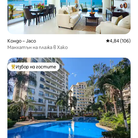
Кондо – Jaco
Средна оценка
4,84 (106)
Манхатън на плажа в Хако
Избор на гостите
Най-популярен избор на гостите