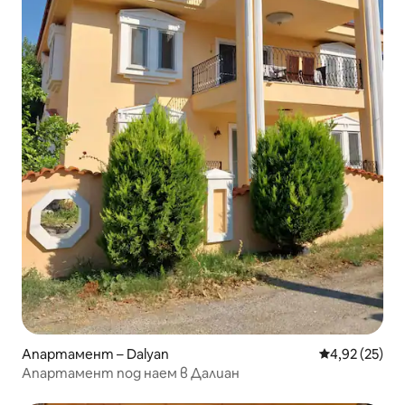
Апартамент – Dalyan
Средна оценк
4,92 (25)
Апартамент под наем в Далиан