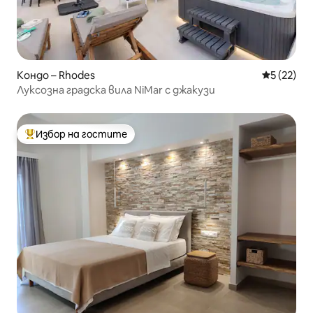
Кондо – Rhodes
Средна оц
5 (22)
Луксозна градска вила NiMar с джакузи
Избор на гостите
Най-популярен избор на гостите