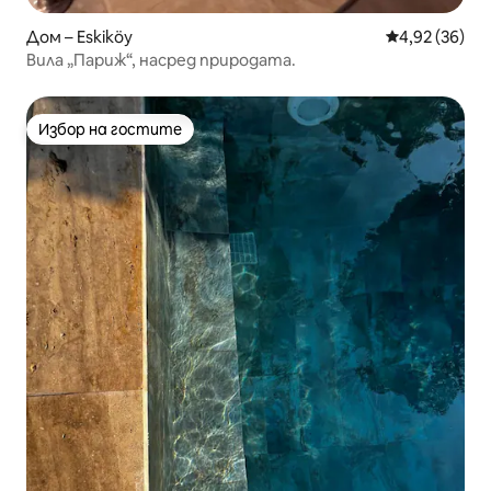
Дом – Eskiköy
Средна оценк
4,92 (36)
Вила „Париж“, насред природата.
Избор на гостите
Избор на гостите