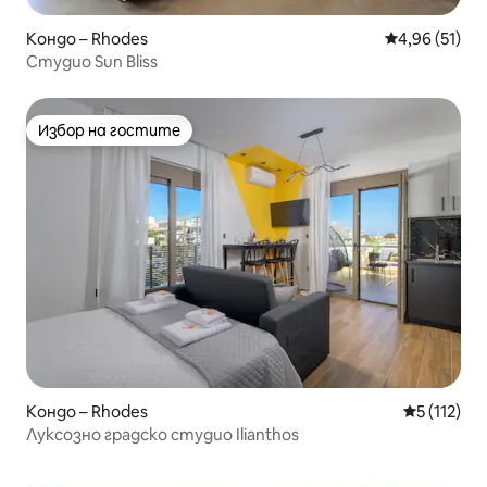
Кондо – Rhodes
Средна оценк
4,96 (51)
Студио Sun Bliss
Избор на гостите
Избор на гостите
Кондо – Rhodes
Средна оце
5 (112)
Луксозно градско студио Ilianthos