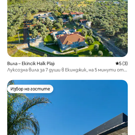
Вила – Ekincik Halk Plajı
Средна о
5 (3)
Луксозна вила за 7 души в Екинджик, на 5 минути от
морето #VN120
Избор на гостите
Избор на гостите