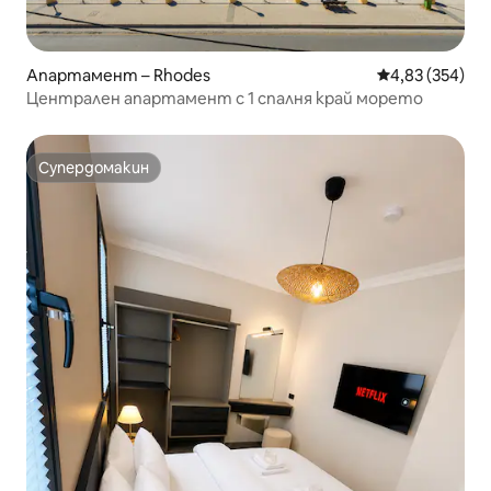
Апартамент – Rhodes
Средна оценка
4,83 (354)
Централен апартамент с 1 спалня край морето
Супердомакин
Супердомакин