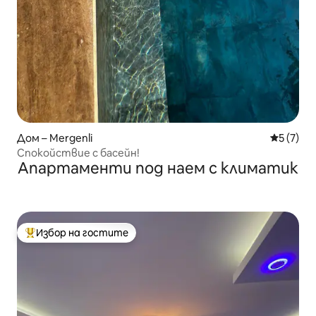
Дом – Mergenli
Средна о
5 (7)
Спокойствие с басейн!
Апартаменти под наем с климатик
Избор на гостите
Най-популярен избор на гостите