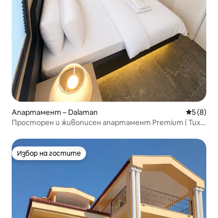
Апартамент – Dalaman
Средна о
5 (8)
Просторен и живописен апартамент Premium | Тих с
1 спалня (105)
Избор на гостите
Избор на гостите