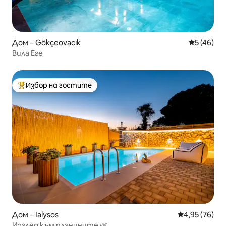
Дом – Gökçeovacık
Средна оц
5 (46)
Вила Еге
Избор на гостите
Най-популярен избор на гостите
Дом – Ialysos
Средна оценк
4,95 (76)
Изглед към планините 🌿