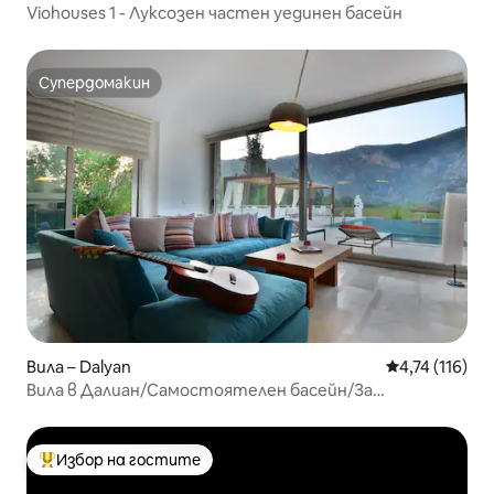
Viohouses 1 - Луксозен частен уединен басейн
Супердомакин
Супердомакин
Вила – Dalyan
Средна оценка
4,74 (116)
Вила в Далиан/Самостоятелен басейн/За
10 души/5 спални
Избор на гостите
Най-популярен избор на гостите