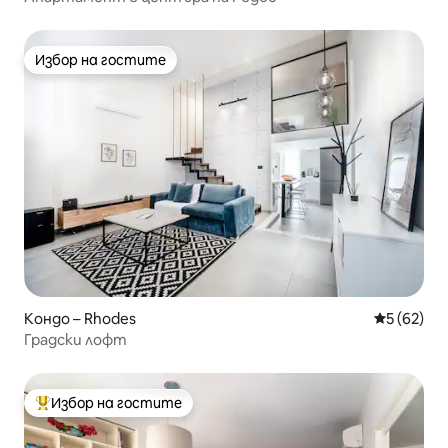
Избор на гостите
Избор на гостите
Кондо – Rhodes
Средна оц
5 (62)
Градски лофт
Избор на гостите
Най-популярен избор на гостите