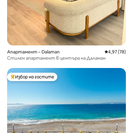
Апартамент – Dalaman
Средна оценк
4,97 (78)
Стилен апартамент в центъра на Даламан
Избор на гостите
Най-популярен избор на гостите