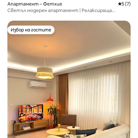
Апартамент – Фетхие
Средна о
5 (7)
Светъл модерен апартамент | Релаксираща
градина, близо до магазини
Избор на гостите
Избор на гостите