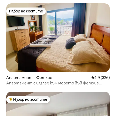
Избор на гостите
Избор на гостите
Апартамент – Фетхие
Средна оценк
4,9 (326)
Апартамент с изглед към морето във Фетхие
#okyanushomesfethiye
Избор на гостите
Най-популярен избор на гостите