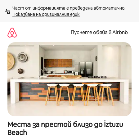
Пропускане
Част от информацията е преведена автоматично. 
към
Показване на оригиналния език
съдържанието
Пуснете обява в Airbnb
Места за престой близо до İztuzu
Beach