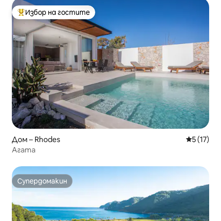
Избор на гостите
Най-популярен избор на гостите
Дом – Rhodes
Средна оц
5 (17)
Агата
Супердомакин
Супердомакин