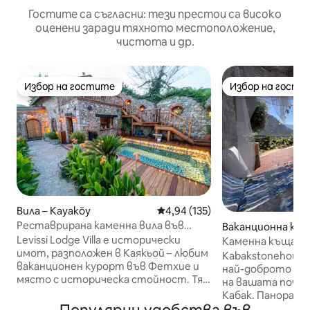
Гостите са съгласни: тези престои са високо
оценени заради тяхното местоположение,
чистота и др.
Избор на гостите
Избор на гости
Избор на гостите
Избор на гости
Вила – Kayaköy
Средна оценка: 4,94 от 5, 135
4,94 (135)
Реставрирана каменна вила във
Ваканционна къ
Фетхие/Каякьой
ие
Levissi Lodge Villa е исторически
Каменна къща с д
имот, разположен в Каякьой – любим
изглед към залив
Kabakstonehouse
ваканционен курорт във Фетхие и
най-доброто из
място с историческа стойност. Тя е
на вашата почив
внимателно реставрирана от Erday
Кабак. Панорамн
İnşaat, като са запазени нейният
местоположени