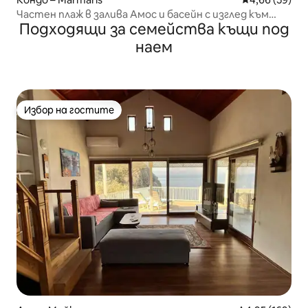
Частен плаж в залива Амос и басейн с изглед към
Подходящи за семейства къщи под
морето
наем
Избор на гостите
Избор на гостите