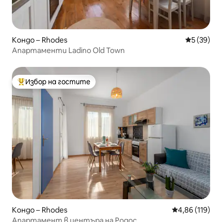
Кондо – Rhodes
Средна оц
5 (39)
Апартаменти Ladino Old Town
Избор на гостите
Най-популярен избор на гостите
Кондо – Rhodes
Средна оценка
4,86 (119)
Апартамент в центъра на Родос