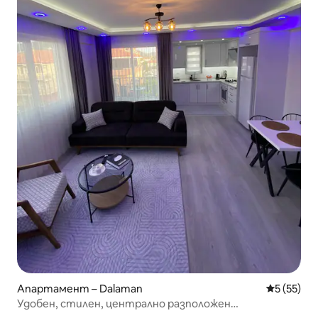
Апартамент – Dalaman
Средна оц
5 (55)
Удобен, стилен, централно разположен
апартамент