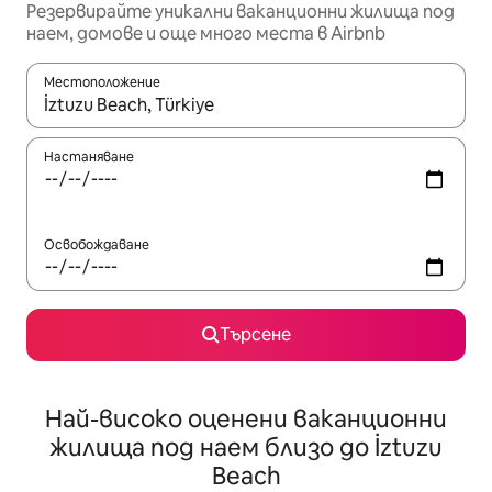
Резервирайте уникални ваканционни жилища под
наем, домове и още много места в Airbnb
Местоположение
Когато резултатите се покажат, използвайте клавишите 
Настаняване
Освобождаване
Търсене
Най-високо оценени ваканционни
жилища под наем близо до İztuzu
Beach