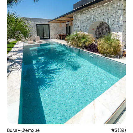
Вила – Фетхие
Средна оц
5 (39)