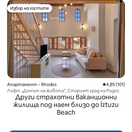
Избор на гостите
Избор на гостите
Апартамент – Rhodes
Средна оценка
4,85 (101)
Лофт „Домът на живота“, Старият град на Родос
Други страхотни ваканционни
жилища под наем близо до İztuzu
Beach