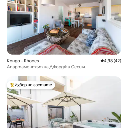
Кондо – Rhodes
Средна оценк
4,98 (42)
Апартаментът на Джордж и Сесили
Избор на гостите
Най-популярен избор на гостите