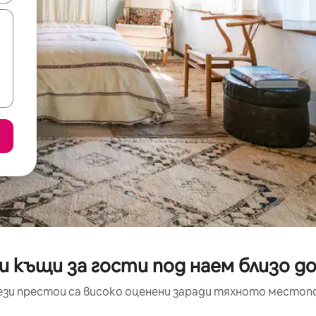
и къщи за гости под наем близо 
ези престои са високо оценени заради тяхното местоп