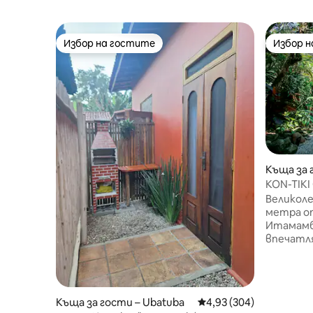
Избор на гостите
Избор 
Избор на гостите
Избор 
Къща за 
KON-TIKI
метра о
Великоле
метра от
Итамамб
впечатля
джунглат
Вилата е
рамките
собствен
Къща за гости – Ubatuba
Средна оценка: 4,93 о
4,93 (304)
самосто