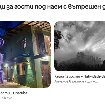
и за гости под наем с вътрешен 
Къща за гости – Natividade da
Ателие в резиденция –
художествено потапяне
гости – Ubatuba
на Кауе