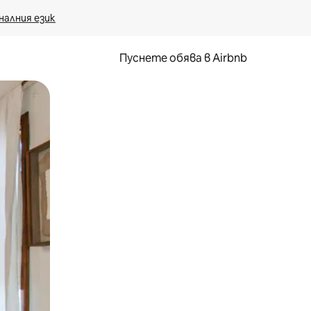
налния език
Пуснете обява в Airbnb
окосване или плъзгане.