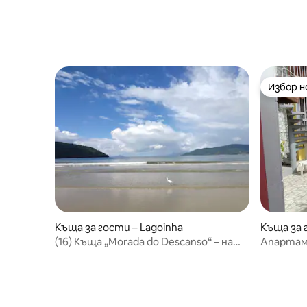
Избор 
Избор 
Къща за гости – Lagoinha
Къща за 
(16) Къща „Morada do Descanso“ – на
Апартам
100 м от плажа
уикенда