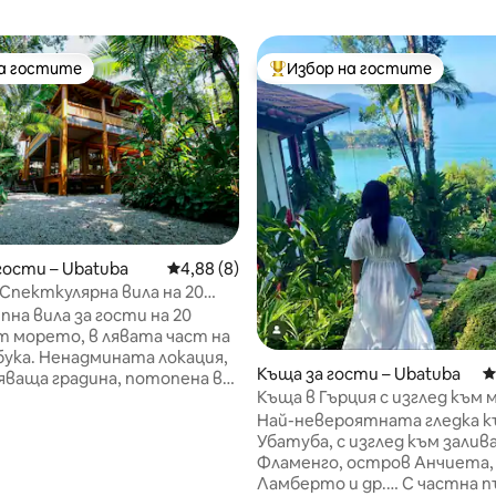
на гостите
Избор на гостите
на гостите
Най-популярен избор на гос
гости – Ubatuba
Средна оценка: 4,88 от 5, 8 отзива
4,88 (8)
 Спекткулярна вила на 20
т морето
пна вила за гости на 20
 морето, в лявата част на
ука. Ненадмината локация,
Къща за гости – Ubatuba
С
ваща градина, потопена в
Къща в Гърция с изглед към 
а, идеална за почивка
обект Promontory
Най-невероятната гледка к
 напълно самостоятелна в
Убатуба, с изглед към залив
 на КЪЩАТА ЗА ГОСТИ, със
Фламенго, остров Анчиета,
 вход, кухня и
т 5, 304 отзива
Ламберто и др.… С частна п
ятелна всекидневна,