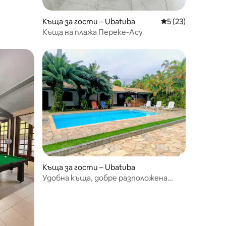
Къща за гости – Ubatuba
Средна оценка: 5
5 (23)
Къща на плажа Переке-Асу
Къща за гости – Ubatuba
Удобна къща, добре разположена
близо до плажа