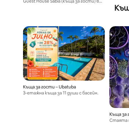
Guest House Sabiá (къща за гости) в
Къщ
Убатуба
Къща за гости – Ubatuba
3-етажна къща за 11 души с басейн.
Къща за 
Стаята 