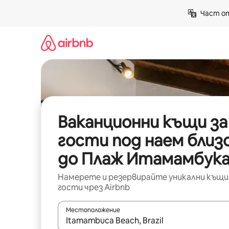
Пропускане
Част от
към
съдържанието
Ваканционни къщи за
гости под наем близ
до Плаж Итамамбук
Намерете и резервирайте уникални къщи
гости чрез Airbnb
Местоположение
Когато резултатите се покажат, използвайт