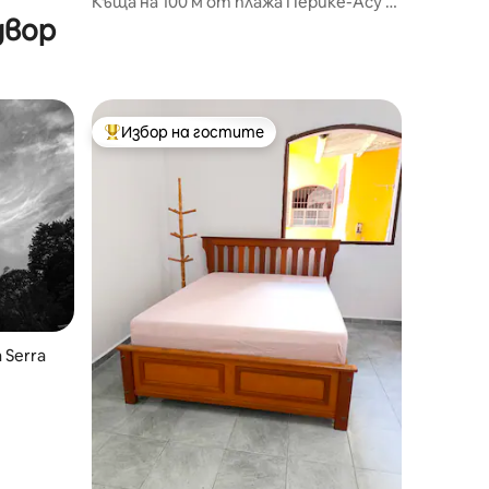
Къща на 100 м от плажа Перике-Асу (2
двор
мин. пеша)
Избор на гостите
Най-популярен избор на гостите
 Serra