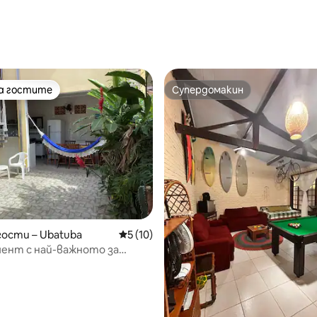
на гостите
Супердомакин
на гостите
Супердомакин
гости – Ubatuba
Средна оценка: 5 от 5, 10 отзива
5 (10)
ент с най-важното за