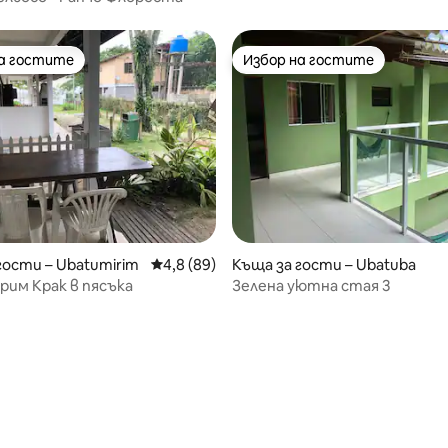
на гостите
Избор на гостите
на гостите
Избор на гостите
гости – Ubatumirim
Средна оценка: 4,8 от 5, 89 отзива
4,8 (89)
Къща за гости – Ubatuba
им Крак в пясъка
Зелена уютна стая 3
 от 5, 3 отзива