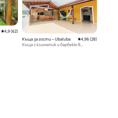
Средна оценка: 4,9 от 5, 62 отзива
4,9 (62)
Къща за гости – Ubatuba
Средна оценка: 4,96
4,96 (28)
от плажа
Къща с климатик и барбекю в
Убатуба