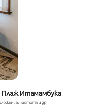
до Плаж Итамамбука
оложение, чистота и др.