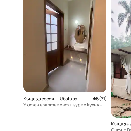
Къща за гости – Ubatuba
Средна оценка: 5 
5 (31)
Уютен апартамент и гурме кухня –
на първа линия
Къща за 
Ситио Ве