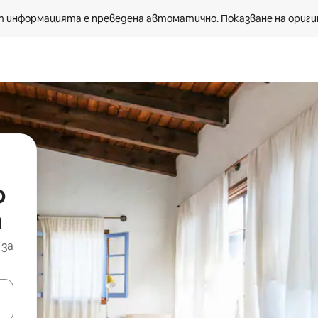
 информацията е преведена автоматично. 
Показване на ориги
о
а
 за
е клавишите със стрелки нагоре и надолу или навигирайте с д