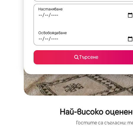
Настаняване
Освобождаване
Търсене
Най-високо оценен
Гостите са съгласни: т