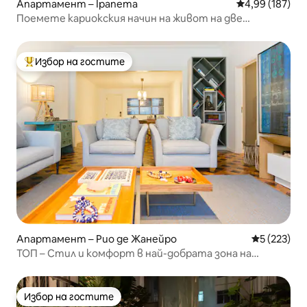
Апартамент – Ipanema
Средна оценка
4,99 (187)
Поемете кариокския начин на живот на две
пресечки от плажа на Ипанема.
Избор на гостите
Най-популярен избор на гостите
Апартамент – Рио де Жанейро
Средна оце
5 (223)
ТОП – Стил и комфорт в най-добрата зона на
Ипанема
Избор на гостите
Избор на гостите