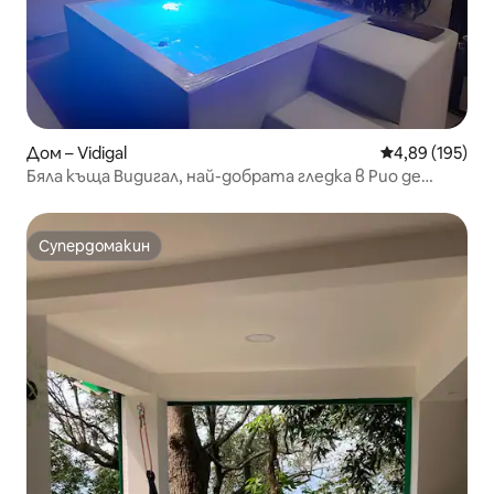
Дом – Vidigal
Средна оценка
4,89 (195)
Бяла къща Видигал, най-добрата гледка в Рио де
Жанейро
Супердомакин
Супердомакин