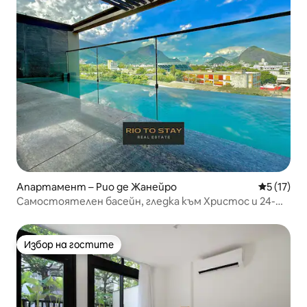
Апартамент – Рио де Жанейро
Средна оц
5 (17)
Самостоятелен басейн, гледка към Христос и 24-
часова рецепция
Избор на гостите
Избор на гостите