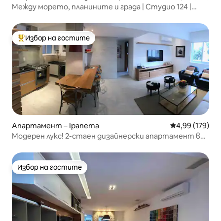
Между морето, планините и града | Студио 124 |
61 m²
Избор на гостите
Най-популярен избор на гостите
Апартамент – Ipanema
Средна оценка
4,99 (179)
Модерен лукс! 2-стаен дизайнерски апартамент в
Ипанема
Избор на гостите
Избор на гостите