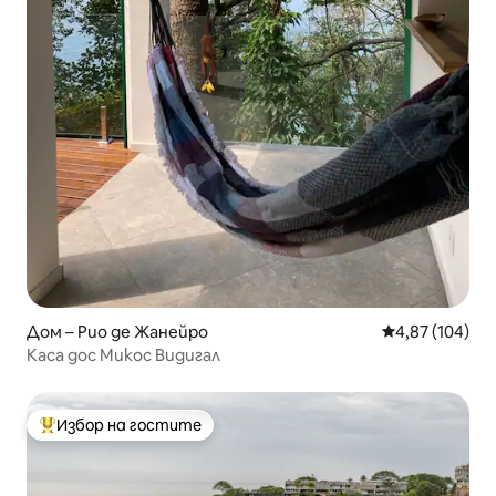
Дом – Рио де Жанейро
Средна оценка
4,87 (104)
Каса дос Микос Видигал
Избор на гостите
Най-популярен избор на гостите