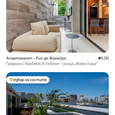
Апартамент – Рио де Жанейро
Средна о
5 (9)
Градина с барбекю в Леблон – улица „Жоао Лира“
Избор на гостите
Най-популярен избор на гостите