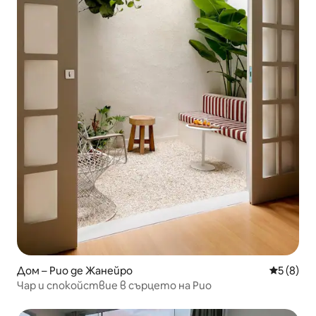
Дом – Рио де Жанейро
Средна о
5 (8)
Чар и спокойствие в сърцето на Рио