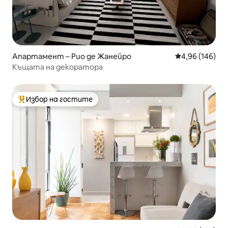
Апартамент – Рио де Жанейро
Средна оценка
4,96 (146)
Къщата на декоратора
Избор на гостите
Най-популярен избор на гостите