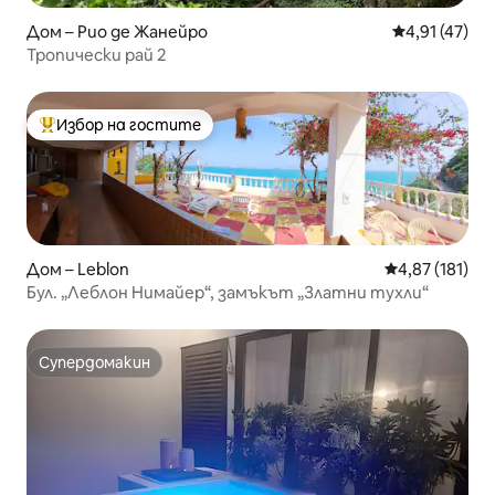
Дом – Рио де Жанейро
Средна оценк
4,91 (47)
Тропически рай 2
Избор на гостите
Най-популярен избор на гостите
Дом – Leblon
Средна оценка
4,87 (181)
Бул. „Леблон Нимайер“, замъкът „Златни тухли“
Супердомакин
Супердомакин