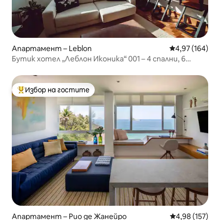
Апартамент – Leblon
Средна оценка
4,97 (164)
Бутик хотел „Леблон Иконика“ 001 – 4 спални, 6
гости
Избор на гостите
Най-популярен избор на гостите
Апартамент – Рио де Жанейро
Средна оценка
4,98 (157)