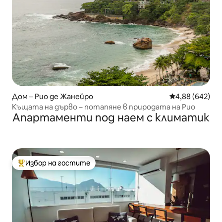
Дом – Рио де Жанейро
Средна оценка
4,88 (642)
Къщата на дърво – потапяне в природата на Рио
Апартаменти под наем с климатик
Избор на гостите
Най-популярен избор на гостите