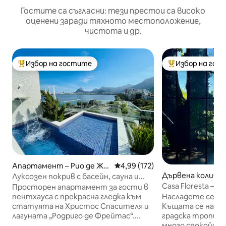
Гостите са съгласни: тези престои са високо
оценени заради тяхното местоположение,
чистота и др.
Избор на гостите
Избор на гос
Най-популярен избор на гостите
Най-популярен 
Апартамент – Рио де Жа
Средна оценка: 4,99 от 5, 172
4,99 (172)
нейро
Дървена колиба –
Луксозен покрив с басейн, сауна и
Жанейро
уединение.
Casa Floresta – г
Просторен апартамент за гости в
към океана
пентхауса с прекрасна гледка към
Насладете се на 
статуята на Христос Спасителя и
Къщата се намир
лагуната „Родриго де Фрейтас“.
градска тропичес
Разполага с голяма външна площ с
много спокойств