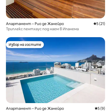
Апартамент – Рио де Жанейро
Средна оц
5 (21)
Триплекс пентхаус под наем в Ипанема
Избор на гостите
Избор на гостите
Апартамент – Рио де Жанейро
Средна о
5 (9)