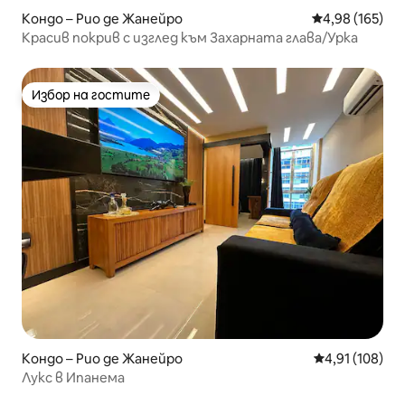
Кондо – Рио де Жанейро
Средна оценка
4,98 (165)
Красив покрив с изглед към Захарната глава/Урка
Избор на гостите
Избор на гостите
Кондо – Рио де Жанейро
Средна оценка
4,91 (108)
Лукс в Ипанема