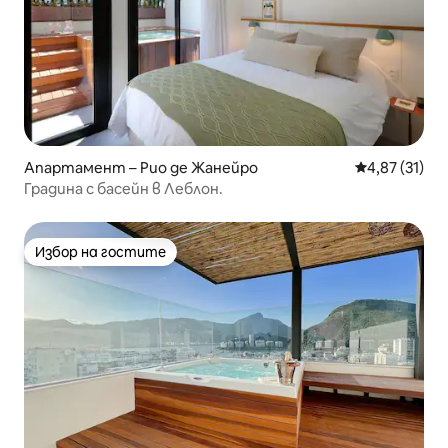
Апартамент – Рио де Жанейро
Средна оценк
4,87 (31)
Градина с басейн в Леблон.
Избор на гостите
Избор на гостите