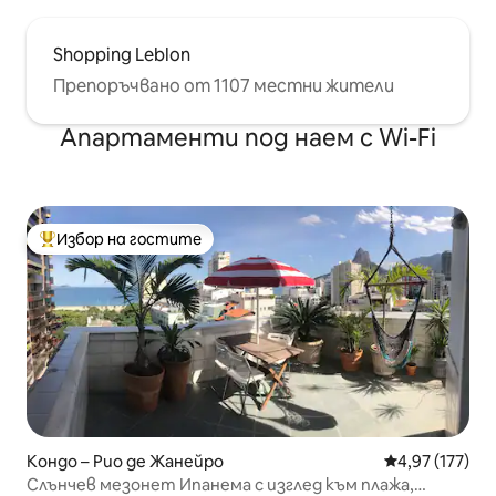
Shopping Leblon
Препоръчвано от 1107 местни жители
Апартаменти под наем с Wi-Fi
Избор на гостите
Най-популярен избор на гостите
Кондо – Рио де Жанейро
Средна оценка
4,97 (177)
Слънчев мезонет Ипанема с изглед към плажа,