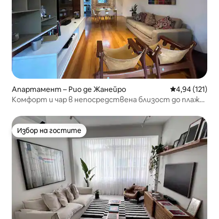
Апартамент – Рио де Жанейро
Средна оценка
4,94 (121)
Комфорт и чар в непосредствена близост до плажа
Леблон
Избор на гостите
Избор на гостите