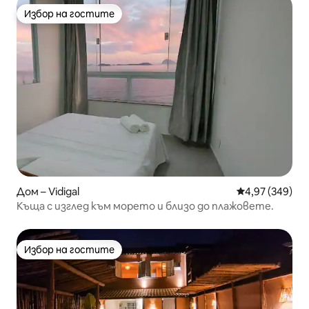
Избор на гостите
Избор на гостите
Дом – Vidigal
Средна оценка
4,97 (349)
Къща с изглед към морето и близо до плажовете.
Избор на гостите
Избор на гостите