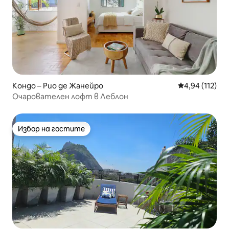
Кондо – Рио де Жанейро
Средна оценка
4,94 (112)
Очарователен лофт в Леблон
Избор на гостите
Избор на гостите