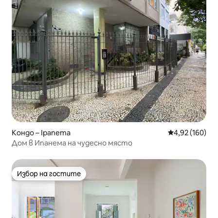
Кондо – Ipanema
Средна оценка
4,92 (160)
Дом в Ипанема на чудесно място
Избор на гостите
Избор на гостите