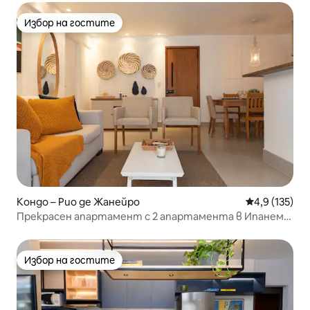
Избор на гостите
Избор на гостите
Кондо – Рио де Жанейро
Средна оценк
4,9 (135)
Прекрасен апартамент с 2 апартамента в Ипанема
75m² с гараж
Избор на гостите
Избор на гостите