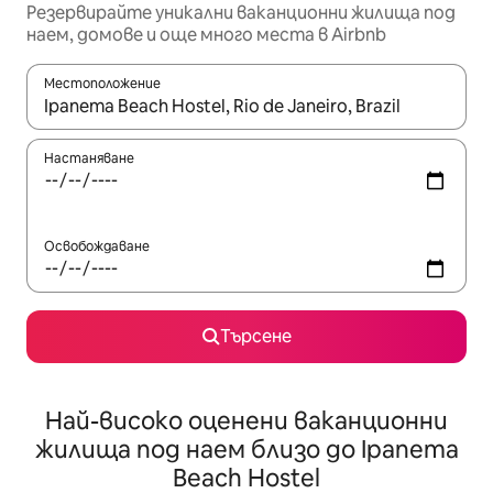
Резервирайте уникални ваканционни жилища под
наем, домове и още много места в Airbnb
Местоположение
Когато резултатите се покажат, използвайте клавишите 
Настаняване
Освобождаване
Търсене
Най-високо оценени ваканционни
жилища под наем близо до Ipanema
Beach Hostel