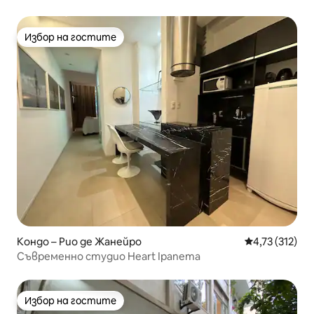
5*отзива
Избор на гостите
Избор на гостите
Кондо – Рио де Жанейро
Средна оценка
4,73 (312)
Съвременно студио Heart Ipanema
Избор на гостите
Избор на гостите