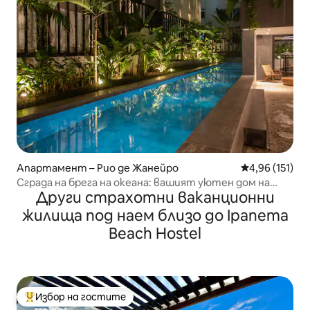
Апартамент – Рио де Жанейро
Средна оценка
4,96 (151)
Сграда на брега на океана: вашият уютен дом на
Други страхотни ваканционни
плажа!
жилища под наем близо до Ipanema
Beach Hostel
Избор на гостите
Най-популярен избор на гостите