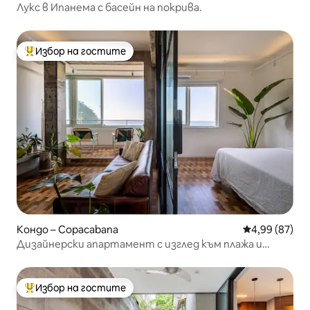
Лукс в Ипанема с басейн на покрива.
Избор на гостите
Най-популярен избор на гостите
Кондо – Copacabana
Средна оценк
4,99 (87)
Дизайнерски апартамент с изглед към плажа и
зашеметяващ изглед към океана
Избор на гостите
Най-популярен избор на гостите