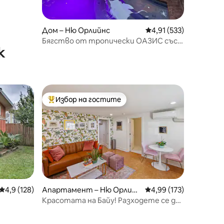
Дом – Ню Орлийнс
Средна оценка: 4,91 
4,91 (533)
Бягство от тропически ОАЗИС със
к
самостоятелен басейн и спа
Избор на гостите
Най-популярен избор на гостите
Средна оценка: 4,9 от 5, 128 отзива
4,9 (128)
Апартамент – Ню Орлийн
Средна оценка: 4,99 
4,99 (173)
с
Красотата на Байу! Разходете се до
 градски
Байу и градския парк!