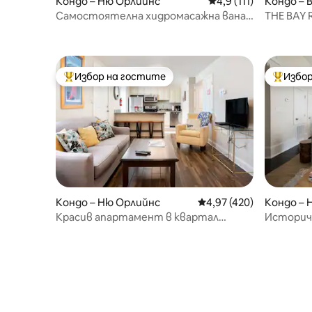
Кондо – Ню Орлийнс
Средна оценка: 4,9 
4,9 (111)
Кондо – B
Самостоятелна хидромасажна вана,
THE BAY 
вътрешен двор и скара, 3 спални/3
апартаме
бани, басейн
плажа
Избор на гостите
Избор
Най-популярен избор на гостите
Най-поп
Кондо – Ню Орлийнс
Средна оценка: 4,97 о
4,97 (420)
Кондо – 
Красив апартамент в квартал
Историч
„Френски квартал“ и улица
трамвайн
„Френчмен“
от кварт