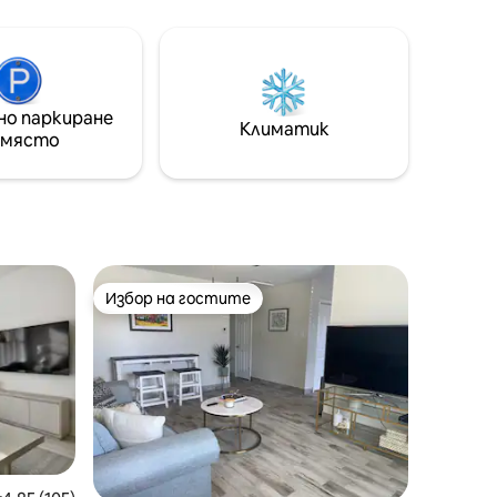
на спокойната гледка към съседните
рандата
селскостопански животни. Новата
рито с
кухня е идеална за приготвяне на
ястия. Разположен само на кратко
бства
разстояние с кола до местните
но паркиране
атракции, вие сте близо, докато все
Климатик
, плажни
 място
още сте сгушени в спокойна
обстановка.
очивка!
Избор на гостите
Избор на гостите