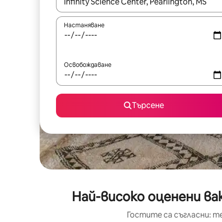
Когато резултатите се покажат, използвайт
Настаняване
Освобождаване
Търсене
Най-високо оценени вак
Гостите са съгласни: т