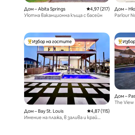
Дом – Abita Springs
Средна оценка: 4,97 о
4,97 (217)
Дом – Ню
Уютна ваканционна къща с басейн
Parlour 
„шотгън
Избор на гостите
Избор
Най-популярен избор на гостите
Най-поп
Дом – Pas
The View 
за голф
Дом – Bay St. Louis
Средна оценка: 4,87 о
4,87 (115)
Имение на плажа, в залива и край
реката с частна рампа за лодки на
водата