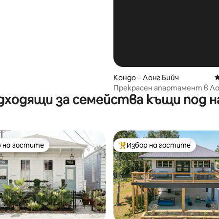
Кондо – Лонг Бийч
С
Прекрасен апартамент в Лон
дходящи за семейства къщи под н
басейн и изглед към плажа!
 на гостите
Избор на гостите
улярен избор на гостите
Най-популярен избор на гос