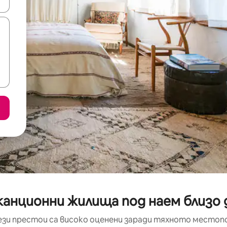
е клавишите със стрелки нагоре и надолу или навигирайте с д
анционни жилища под наем близо до 
ези престои са високо оценени заради тяхното местоп