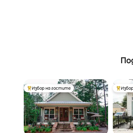
По
Избор на гостите
Избор
Най-популярен избор на гостите
Най-поп