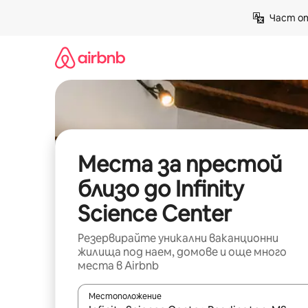
Пропускане
Част от
към
съдържанието
Места за престой
близо до Infinity
Science Center
Резервирайте уникални ваканционни
жилища под наем, домове и още много
места в Airbnb
Местоположение