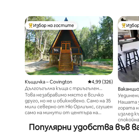
Избор на гостите
Избор
Най-популярен избор на гостите
Най-поп
Къщичка – Covington
Средна оценка: 4,99 о
4,99 (326)
Дългоъгълна къща с триъгълен
Ваканцио
покрив
Това незабравимо място е всичко
gton
Уединени
друго, но не и обикновено. Само на 35
вила кра
Нашата у
мили северно от Ню Орлиънс, сгушен
вана
гората н
само на минути от центъра на
изглед к
Ковингтън и всичко, което
спокойна
Нортшор може да предложи. Музика
Популярни удобства във вак
градски
на живо, изискани заведения за
покрай д
хранене, колоездене и пазаруване са
пристиг