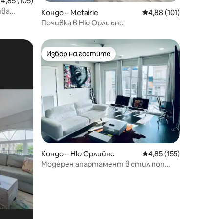
редна оценка: 4,85 от 5, 105 отзива
4,85 (105)
ива
Кондо – Metairie
Средна оценка: 4,88 
4,88 (101)
Сейнт
Почивка в Ню Орлиънс
Избор на гостите
тите
Избор на гостите
Кондо – Ню Орлийнс
Средна оценка: 4,85 
4,85 (155)
Модерен апартамент в стил поп
култура с 2 спални/2 бани