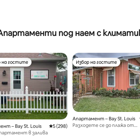
Апартаменти под наем с климати
 на гостите
Избор на гостите
улярен избор на гостите
Избор на гостите
т 5, 213 отзива
Апартамент – Bay St. Louis
Разходете се до плажа от
нт – Bay St. Louis
Средна оценка: 5 от 5, 298 отзива
5 (298)
апартамент в шикозен стар
партамент в залива
квартал с двор