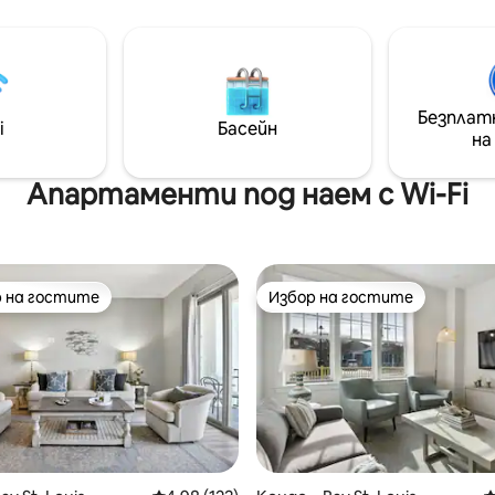
двор. Забавлявайте се в открития
илата и павилионът с
бар или се отпуснете на ве
о са скрити зад дървета и
или зоната за сядане на отк
създавайки усещане за
приятели и роднини. Гответе на
е и лично пространство.
скара и се насладете на удо
ясто, където да забавите
като масата за пинг - понг,
Безплат
 да се насладите на
i
Басейн
велосипеди, хвърляне на боб
на
утрини край водата и да
играчки, дартс и др. Този дом е
те деня под звездите, като
идеален за следващата ви п
менно се почувствате
Апартаменти под наем с Wi-Fi
ени от престоя си в
алко парче рай.
 на гостите
Избор на гостите
улярен избор на гостите
Избор на гостите