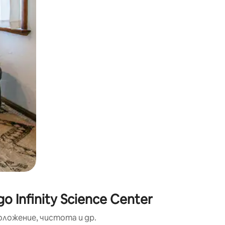
окосване или плъзгане.
Infinity Science Center
оложение, чистота и др.