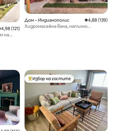
Дом – Индианополис
Средна оценка: 4,88 
4,88 (139)
Хидромасажна вана, напълно
редна оценка: 4,98 от 5, 121 отзива
4,98 (121)
заградено и подходящо за кучета!
м на
Избор на гостите
тите
Най-популярен избор на гостите