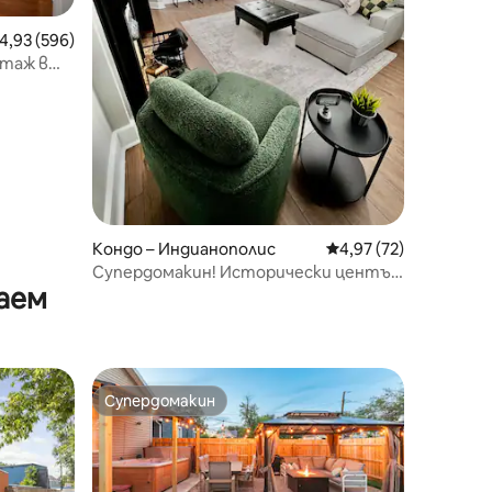
редна оценка: 4,93 от 5, 596 отзива
4,93 (596)
етаж в
Кондо – Индианополис
Средна оценка: 4,97
4,97 (72)
Супердомакин! Исторически център
аем
на Индианаполис, 6 спални
Супердомакин
тите
Супердомакин