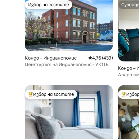
Избор на гостите
Суперд
Избор на гостите
Суперд
Кондо – Индианополис
Средна оценка: 4,76 о
4,76 (439)
Центърът на Индианаполис - УЮТЕН
Кондо – 
Апартамент - БЕЗПЛАТНО|Паркинг
Апартаме
града | 
Избор на гостите
Избор
Най-популярен избор на гостите
Най-поп