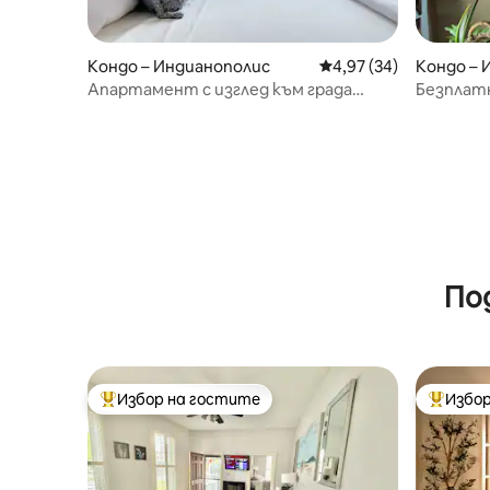
Кондо – Индианополис
Средна оценка: 4,97 
4,97 (34)
Кондо – 
Апартамент с изглед към града
Безплатн
близо до стадион „Лукас Ойл“
историч
По
Избор на гостите
Избор
Най-популярен избор на гостите
Най-поп