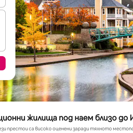
е клавишите със стрелки нагоре и надолу или навигирайте с д
ционни жилища под наем близо до
ези престои са високо оценени заради тяхното местоп