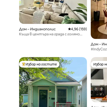
Дом – Индианополис
Средна оценка: 4,96 о
4,96 (159)
Къща в центъра на града с голямо
двойно легло, паркинг, барове,
ресторанти
Дом – Ин
#IndyCoz
близо до
Избор на гостите
Избор 
Най-популярен избор на гостите
Избор 