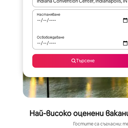
Когато резултатите се покажат, използвайт
Настаняване
Освобождаване
Търсене
Най-високо оценени вакан
Гостите са съгласни: т