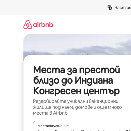
Пропускане
Част от
към
съдържанието
Места за престой
близо до Индиана
Конгресен център
Резервирайте уникални ваканционни
жилища под наем, домове и още много
места в Airbnb
Местоположение