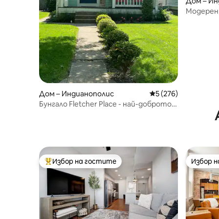
Дом – Ин
Модерен 
квартал
Дом – Индианополис
Средна оценка: 5 о
5 (276)
Бунгало Fletcher Place - най-доброто
местоположение в центъра!
Избор на гостите
Избор 
Най-популярен избор на гостите
Избор 