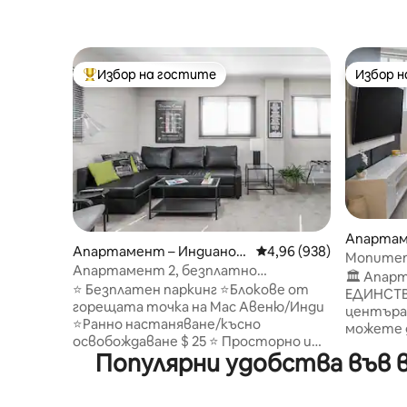
Избор на гостите
Избор 
Най-популярен избор на гостите
Избор 
Апартам
Апартамент – Индианоп
Средна оценка: 4,96 о
4,96 (938)
олис
Monument 
олис
Апартамент 2, безплатно
Безплат
🏛️ Апар
паркиране, Мас Авеню, център,
⭐ Безплатен паркинг ⭐Блокове от
ЕДИНСТВ
голямо двойно легло
горещата точка на Мас Авеню/Инди
центъра 
⭐Ранно настаняване/късно
можете 
освобождаване $ 25 ⭐ Просторно и
конгрес
Популярни удобства във 
стилно оформление в стил
и „Лукас 
апартамент ✦Пешеходно
Спестете
разстояние/кратко пътуване с кола
БЕЗПЛАТН