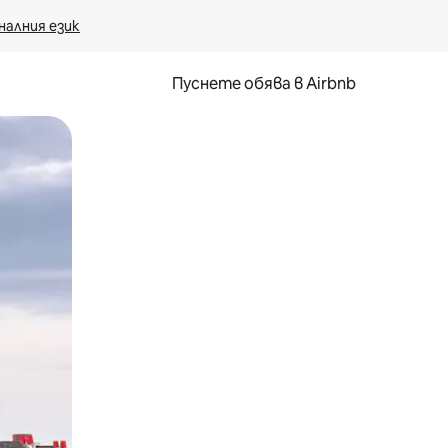
налния език
Пуснете обява в Airbnb