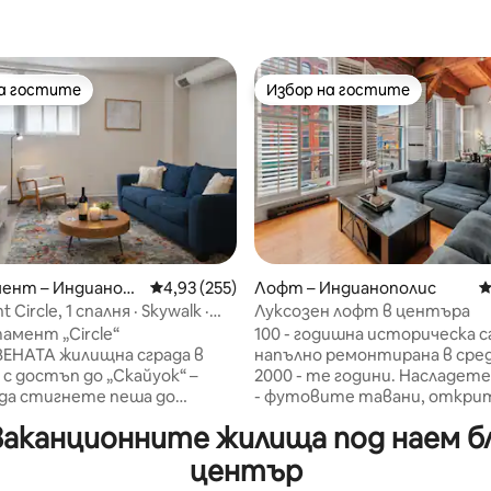
на гостите
Избор на гостите
на гостите
Избор на гостите
ент – Индианоп
Средна оценка: 4,93 от 5, 255 отзива
4,93 (255)
Лофт – Индианополис
С
т 5, 938 отзива
Circle, 1 спалня · Skywalk ·
Луксозен лофт в центъра
ен паркинг
тамент „Circle“
100 - годишна историческа с
ЕНАТА жилищна сграда в
напълно ремонтирана в сре
с достъп до „Скайуок“ –
2000 - те години. Насладете 
да стигнете пеша до
- футовите тавани, откр
ния център, ресторантите
тухли и модерното оформле
ваканционните жилища под наем бл
Ойл“, без да излизате навън.
Местоположение, местопол
 44 USD на ден с
местоположение, ще может
център
О паркиране в гараж. ⭐
разхождате почти навсякъд