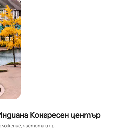
окосване или плъзгане.
 Индиана Конгресен център
оложение, чистота и др.