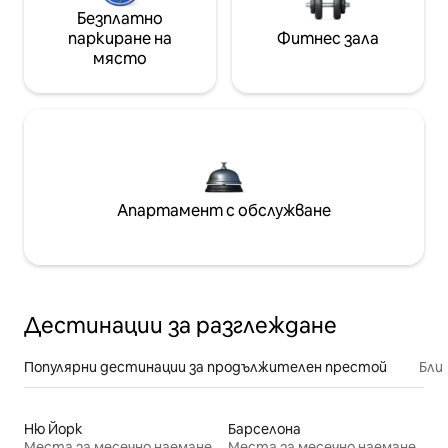
Безплатно
паркиране на
Фитнес зала
място
Апартамент с обслужване
Дестинации за разглеждане
Популярни дестинации за продължителен престой
Бли
Ню Йорк
Барселона
Места за месечно наемане
Места за месечно наемане