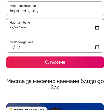
Местоположение
Когато резултатите се покажат, използвайте клавишите 
Настаняване
Освобождаване
Търсене
Места за месечно наемане близо до
вас