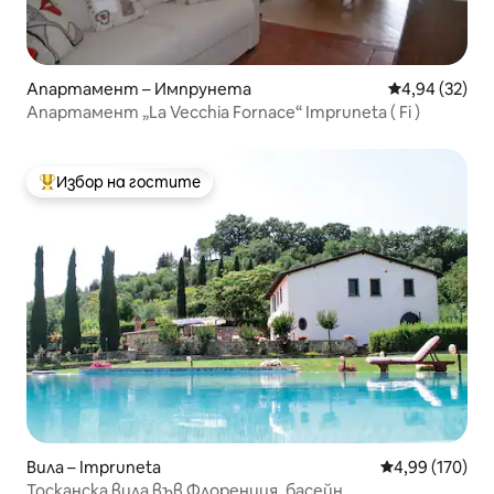
Апартамент – Импрунета
Средна оценк
4,94 (32)
Апартамент „La Vecchia Fornace“ Impruneta ( Fi )
Избор на гостите
Най-популярен избор на гостите
Вила – Impruneta
Средна оценка
4,99 (170)
Тосканска вила във Флоренция, басейн,