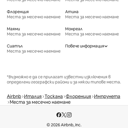
Флоренция
Атина
Места за месечно наемане
Места за месечно наемане
Маями
Монреал
Места за месечно наемане
Места за месечно наемане
Сиатъл
Повече информация
Места за месечно наемане
*Възможно е да се прилагат известни изключения в
определени географски райони и за някои типове места.
Airbnb
Италия
Тоскана
Флоренция
Импрунета
Места за месечно наемане
© 2026 Airbnb, Inc.