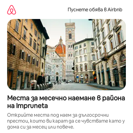
Пропускане
към
Пуснете обява в Airbnb
съдържанието
Места за месечно наемане в района
на Impruneta
Открийте места под наем за дългосрочни
престои, които ви карат да се чувствате като у
дома си за месец или повече.