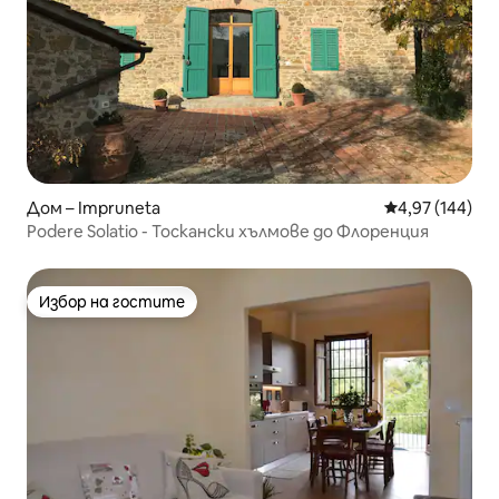
Дом – Impruneta
Средна оценка
4,97 (144)
Podere Solatio - Тоскански хълмове до Флоренция
Избор на гостите
Избор на гостите