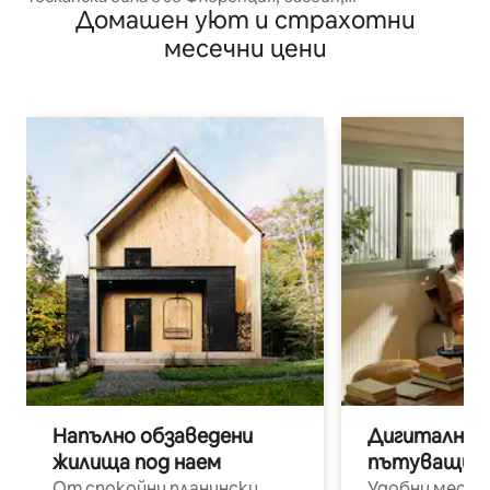
Домашен уют и страхотни
хидромасажна вана и тенис
месечни цени
Напълно обзаведени
Дигитални н
жилища под наем
пътуващи п
От спокойни планински
Удобни места