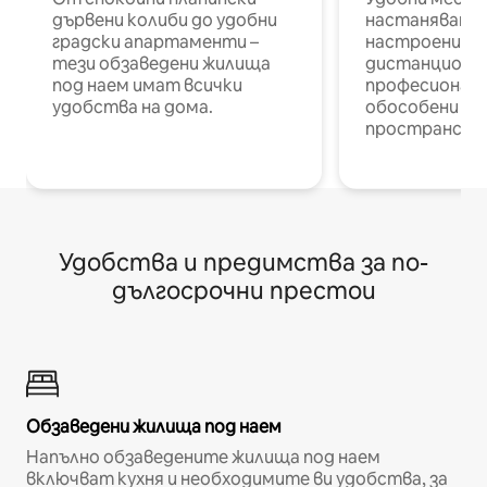
дървени колиби до удобни
настаняване 
градски апартаменти –
настроени и
тези обзаведени жилища
дистанционн
под наем имат всички
професионалис
удобства на дома.
обособени р
пространств
Удобства и предимства за по-
дългосрочни престои
Обзаведени жилища под наем
Напълно обзаведените жилища под наем
включват кухня и необходимите ви удобства, за