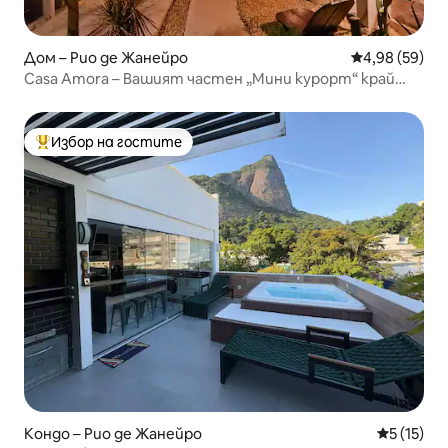
Дом – Рио де Жанейро
Средна оценк
4,98 (59)
Casa Amora – Вашият частен „Мини курорт“ край
езерото
Избор на гостите
Най-популярен избор на гостите
Кондо – Рио де Жанейро
Средна оц
5 (15)