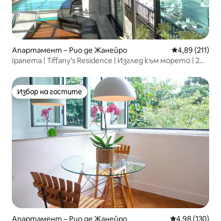
Апартамент – Рио де Жанейро
Средна оценка
4,89 (211)
Ipanema | Tiffany's Residence | Изглед към морето | 2
стаи
Избор на гостите
Избор на гостите
Апартамент – Рио де Жанейро
Средна оценка
4,98 (130)