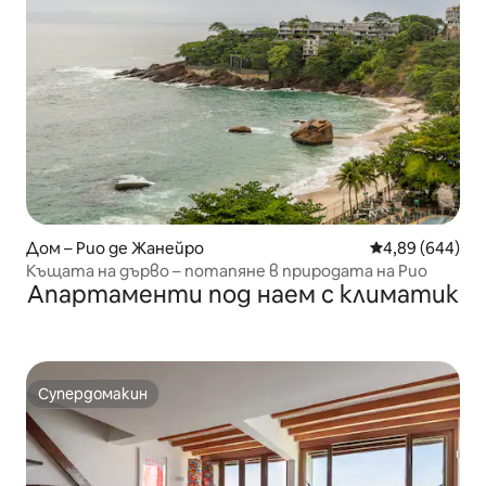
Дом – Рио де Жанейро
Средна оценка
4,89 (644)
Къщата на дърво – потапяне в природата на Рио
Апартаменти под наем с климатик
Супердомакин
Супердомакин