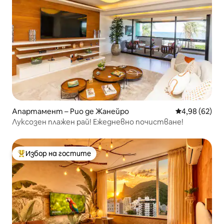
Апартамент – Рио де Жанейро
Средна оценк
4,98 (62)
Луксозен плажен рай! Ежедневно почистване!
Избор на гостите
Най-популярен избор на гостите