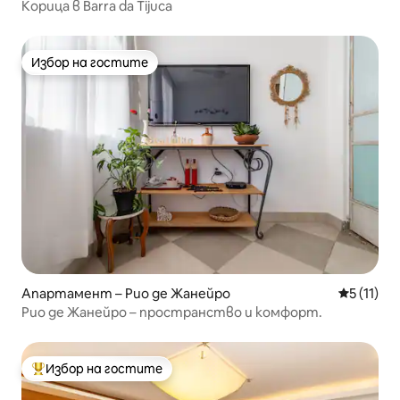
Корица в Barra da Tijuca
Избор на гостите
Избор на гостите
Апартамент – Рио де Жанейро
Средна оц
5 (11)
Рио де Жанейро – пространство и комфорт.
Избор на гостите
Най-популярен избор на гостите