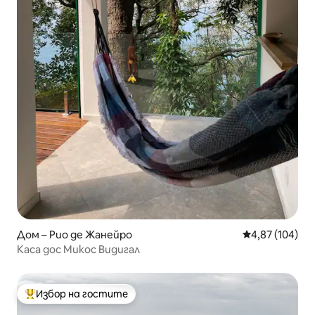
Дом – Рио де Жанейро
Средна оценка
4,87 (104)
Каса дос Микос Видигал
Избор на гостите
Най-популярен избор на гостите