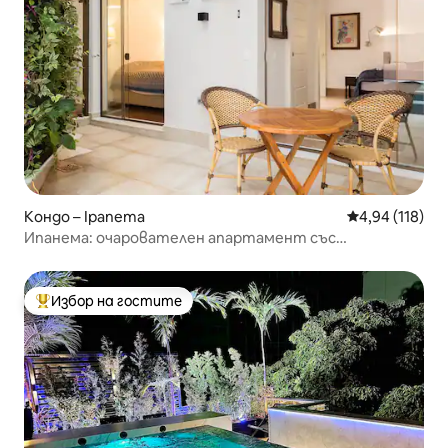
Кондо – Ipanema
Средна оценка
4,94 (118)
Ипанема: очарователен апартамент със
самостоятелен басейн
Избор на гостите
Най-популярен избор на гостите