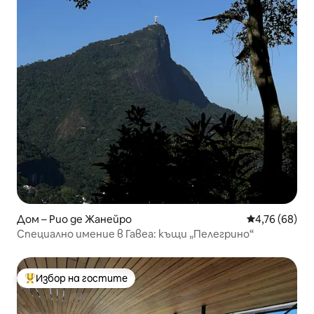
Дом – Рио де Жанейро
Средна оценк
4,76 (68)
Специално имение в Гавеа: къщи „Пелегрино“
Избор на гостите
Най-популярен избор на гостите