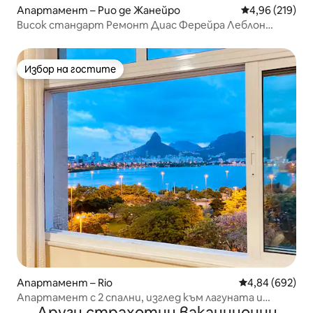
Апартамент – Рио де Жанейро
Средна оценка
4,96 (219)
Висок стандарт Ремонт Диас Ферейра Леблон
Джакузи
Избор на гостите
Избор на гостите
Апартамент – Rio
Средна оценка
4,84 (692)
Апартамент с 2 спални, изглед към лагуната и
Други страхотни ваканционни
паркинг