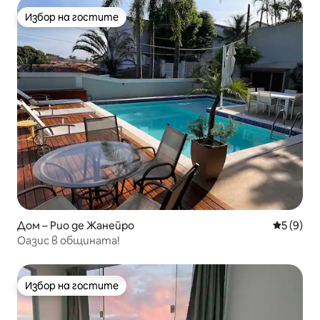
Избор на гостите
Избор на гостите
Дом – Рио де Жанейро
Средна о
5 (9)
Оазис в общината!
Избор на гостите
Избор на гостите