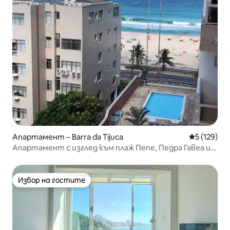
Апартамент – Barra da Tijuca
Средна оце
5 (129)
Апартамент с изглед към плаж Пепе, Педра Гавеа и
планините
Избор на гостите
Избор на гостите