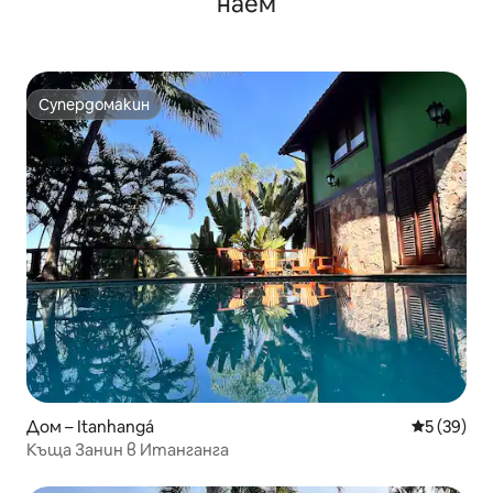
наем
Супердомакин
Супердомакин
Дом – Itanhangá
Средна оц
5 (39)
Къща Занин в Итанганга