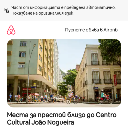
Пропускане
Част от информацията е преведена автоматично. 
към
Показване на оригиналния език
съдържанието
Пуснете обява в Airbnb
Места за престой близо до Centro
Cultural João Nogueira