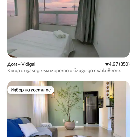
Дом – Vidigal
Средна оценка
4,97 (350)
Къща с изглед към морето и близо до плажовете.
Избор на гостите
Избор на гостите