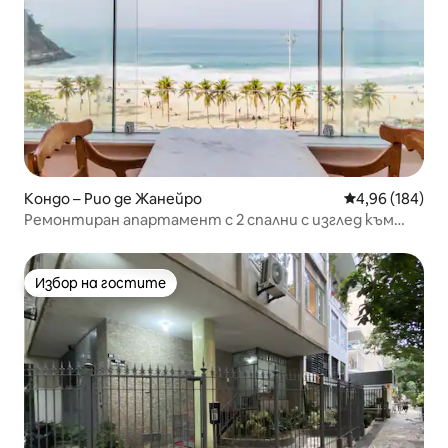
Кондо – Рио де Жанейро
Средна оценка
4,96 (184)
Ремонтиран апартамент с 2 спални с изглед към
плажа
Избор на гостите
Избор на гостите