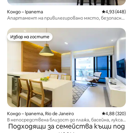
Кондо – Ipanema
Средна оценка
4,93 (448)
Апартамент на привилегировано място, безопасно
и ексклузивно
Избор на гостите
Избор на гостите
Кондо – Ipanema, Rio de Janeiro
Средна оценка
4,88 (320)
В непосредствена близост до плажа, басейна, лукса
Подходящи за семейства къщи под
и дизайна