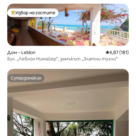
Избор на гостите
Най-популярен избор на гостите
Дом – Leblon
Средна оценка
4,87 (181)
Бул. „Леблон Нимайер“, замъкът „Златни тухли“
Супердомакин
Супердомакин