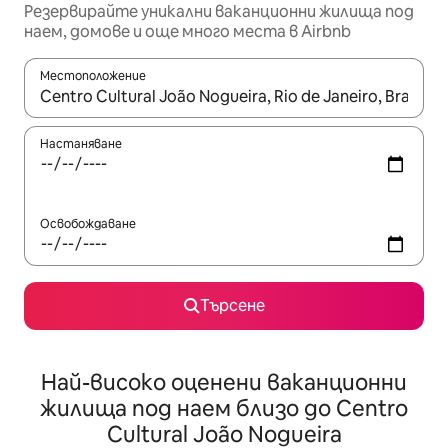
Резервирайте уникални ваканционни жилища под
наем, домове и още много места в Airbnb
Местоположение
Когато резултатите се покажат, използвайте клавишите 
Настаняване
Освобождаване
Търсене
Най-високо оценени ваканционни
жилища под наем близо до Centro
Cultural João Nogueira