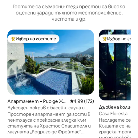
Гостите са съгласни: тези престои са високо
оценени заради тяхното местоположение,
чистота и др.
Избор на гостите
Избор на гос
Най-популярен избор на гостите
Най-популярен 
Апартамент – Рио де Жа
Средна оценка: 4,99 от 5, 172
4,99 (172)
нейро
Дървена колиба –
Луксозен покрив с басейн, сауна и
Жанейро
уединение.
Casa Floresta – г
Просторен апартамент за гости в
към океана
пентхауса с прекрасна гледка към
Насладете се на 
статуята на Христос Спасителя и
Къщата се намир
лагуната „Родриго де Фрейтас“.
градска тропичес
Разполага с голяма външна площ с
много спокойств