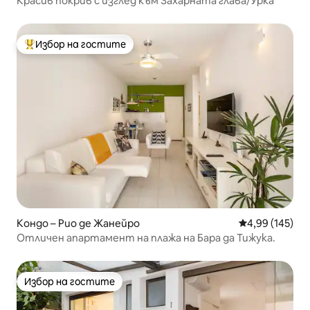
Красив покрив с изглед към Захарната глава/Урка
Избор на гостите
Най-популярен избор на гостите
Кондо – Рио де Жанейро
Средна оценка
4,99 (145)
Отличен апартамент на плажа на Бара да Тижука.
Избор на гостите
Избор на гостите