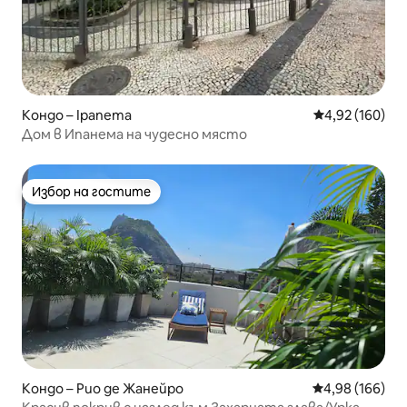
Кондо – Ipanema
Средна оценка
4,92 (160)
Дом в Ипанема на чудесно място
Избор на гостите
Избор на гостите
Кондо – Рио де Жанейро
Средна оценка
4,98 (166)