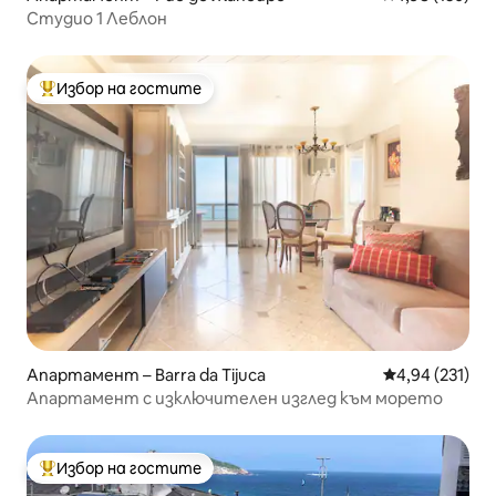
Студио 1 Леблон
Избор на гостите
Най-популярен избор на гостите
Апартамент – Barra da Tijuca
Средна оценка
4,94 (231)
Апартамент с изключителен изглед към морето
Избор на гостите
Най-популярен избор на гостите