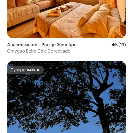
Апартамент – Рио де Жанейро
Средна оц
5 (19)
Студио Boho Chic Corcovado
Супердомакин
Супердомакин