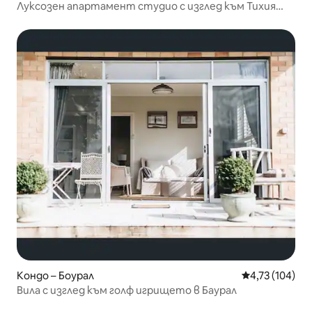
Луксозен апартамент студио с изглед към Тихия
океан
Кондо – Боурал
Средна оценка
4,73 (104)
Вила с изглед към голф игрището в Баурал