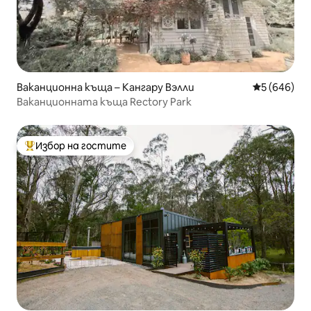
Ваканционна къща – Кангару Вэлли
Средна оце
5 (646)
Ваканционната къща Rectory Park
Избор на гостите
Най-популярен избор на гостите