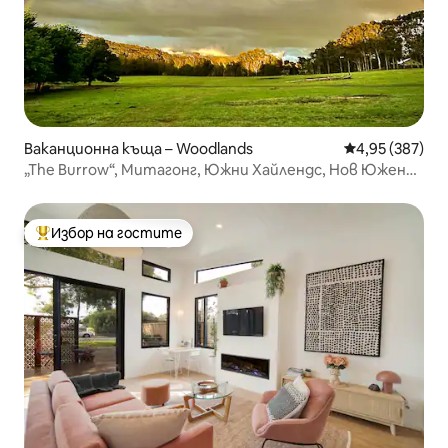
Ваканционна къща – Woodlands
Средна оценка
4,95 (387)
„The Burrow“, Митагонг, Южни Хайлендс, Нов Южен
Уелс
Избор на гостите
Най-популярен избор на гостите