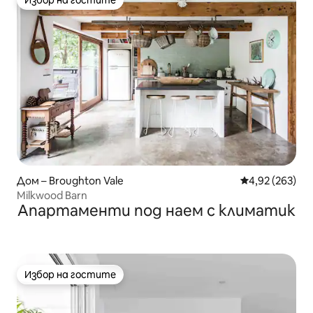
Избор на гостите
Избор на гостите
Дом – Broughton Vale
Средна оценка
4,92 (263)
Milkwood Barn
Апартаменти под наем с климатик
Избор на гостите
Избор на гостите