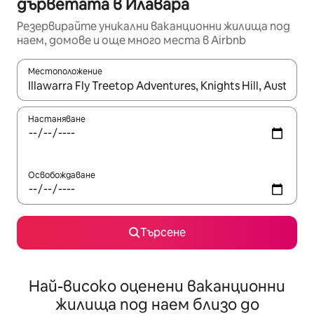
дърветата в Илавара
Резервирайте уникални ваканционни жилища под
наем, домове и още много места в Airbnb
Местоположение
Когато резултатите се покажат, използвайте клавишите 
Настаняване
Освобождаване
Търсене
Най-високо оценени ваканционни
жилища под наем близо до