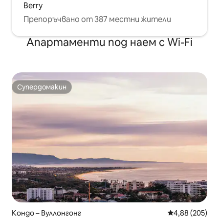
Berry
Препоръчвано от 387 местни жители
Апартаменти под наем с Wi-Fi
Супердомакин
Супердомакин
Кондо – Вуллонгонг
Средна оценка
4,88 (205)