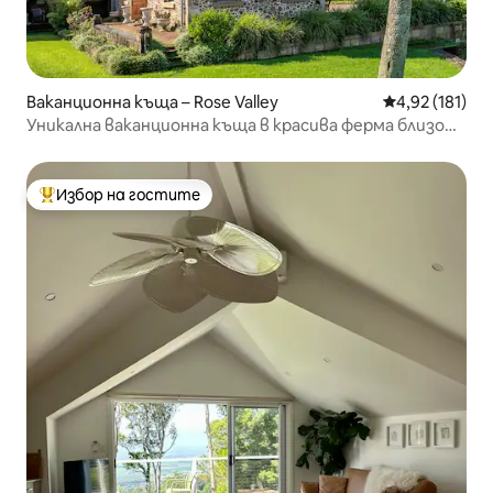
Ваканционна къща – Rose Valley
Средна оценка
4,92 (181)
Уникална ваканционна къща в красива ферма близо
до плажове
Избор на гостите
Най-популярен избор на гостите