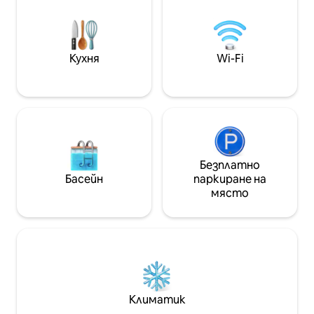
инфрачервена сауна за трима души,
за да можете да се отпуснете и да
се отпуснете. Много неща, на
които да се насладите!
Кухня
Wi-Fi
Безплатно
Басейн
паркиране на
място
Климатик