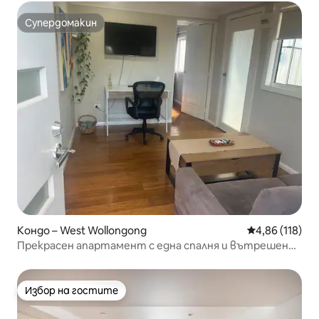
Супердомакин
Супердомакин
Кондо – West Wollongong
Средна оценка
4,86 (118)
Прекрасен апартамент с една спалня и вътрешен
двор
Избор на гостите
Избор на гостите