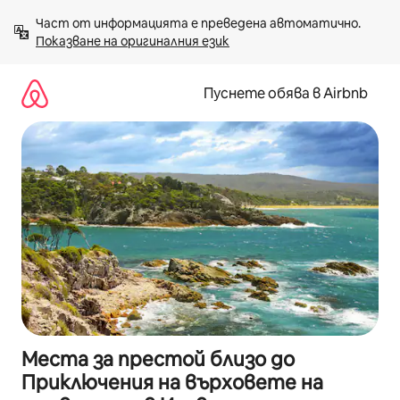
Пропускане
Част от информацията е преведена автоматично. 
към
Показване на оригиналния език
съдържанието
Пуснете обява в Airbnb
Места за престой близо до
Приключения на върховете на