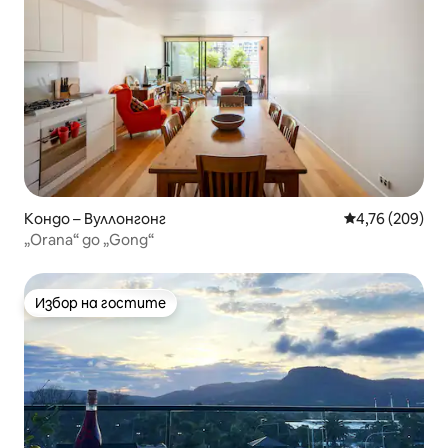
Кондо – Вуллонгонг
Средна оценка
4,76 (209)
„Orana“ до „Gong“
Избор на гостите
Избор на гостите