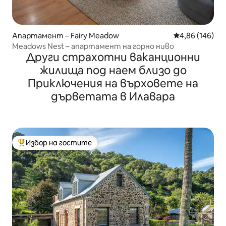
Апартамент – Fairy Meadow
Средна оценка
4,86 (146)
Meadows Nest – апартамент на горно ниво
Други страхотни ваканционни
жилища под наем близо до
Приключения на върховете на
дърветата в Илавара
Избор на гостите
Най-популярен избор на гостите