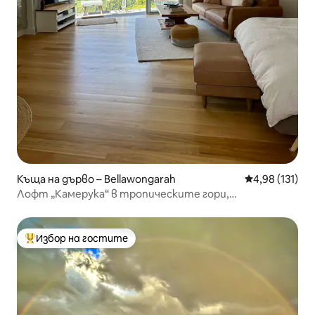
Къща на дърво – Bellawongarah
Средна оценка
4,98 (131)
Лофт „Камерука“ в тропическите гори,
зашеметяващи гледки
Избор на гостите
Най-популярен избор на гостите