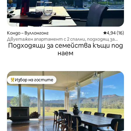
Кондо – Вуллонгонг
Средна оценк
4,94 (16)
Двуетажен апартамент с 2 спални, подходящ за
Подходящи за семейства къщи под
кучета
наем
Избор на гостите
Най-популярен избор на гостите