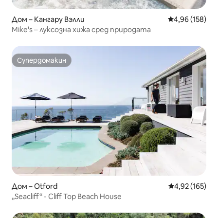
Дом – Кангару Вэлли
Средна оценка
4,96 (158)
Mike's – луксозна хижа сред природата
Супердомакин
Супердомакин
Дом – Otford
Средна оценка
4,92 (165)
„Seacliff“ - Cliff Top Beach House