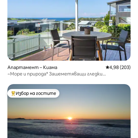
Апартамент – Киама
Средна оценка
4,98 (203)
~Море и природа* Зашеметяващи гледки
*Безплатно зареждане на електромобили*
Избор на гостите
Най-популярен избор на гостите