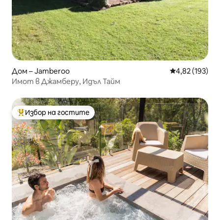
Дом – Jamberoo
Средна оценка
4,82 (193)
Имот в Джамберу, Идъл Тайм
Избор на гостите
Най-популярен избор на гостите