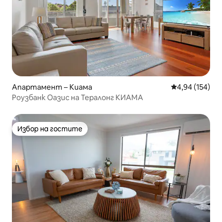
Апартамент – Киама
Средна оценка
4,94 (154)
Роузбанк Оазис на Тералонг КИАМА
Избор на гостите
Избор на гостите