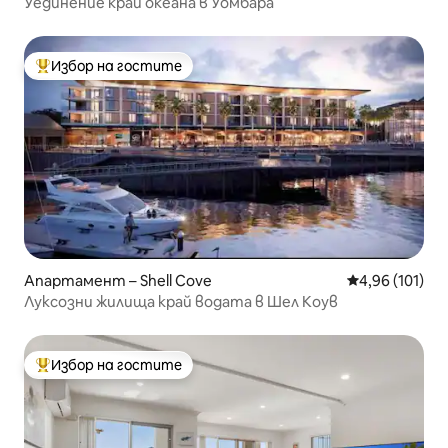
Уединение край океана в Уомбара
Избор на гостите
Най-популярен избор на гостите
Апартамент – Shell Cove
Средна оценка
4,96 (101)
Луксозни жилища край водата в Шел Коув
Избор на гостите
Най-популярен избор на гостите