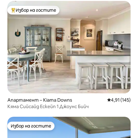
Избор на гостите
Най-популярен избор на гостите
Апартамент – Kiama Downs
Средна оценка
4,91 (145)
Кяма Сийсайд Ескейп 1 Джоунс Бийч
Избор на гостите
Избор на гостите