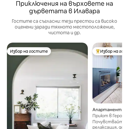
Приключения на върховете на
дърветата в Илавара
Гостите са съгласни: тези престои са високо
оценени заради тяхното местоположение,
чистота и др.
Избор на гостите
Избор на гос
Избор на гостите
Най-популярен 
Апартамент за 
Gerroa
Приют в Героа
Почувствайте 
релаксация, док