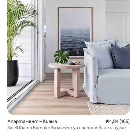
Апартамент – Киама
Средна оценка
4,84 (165)
Swell Kiama Бутиково място за настаняване с изглед
към океана