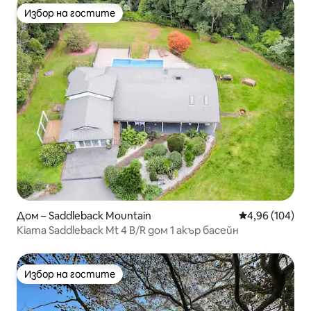
Избор на гостите
Избор на гостите
Дом – Saddleback Mountain
Средна оценка
4,96 (104)
Kiama Saddleback Mt 4 B/R дом 1 акър басейн
Избор на гостите
Избор на гостите