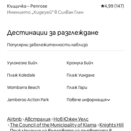
Къщичка – Penrose
Средна оценка
4,99 (147)
Имението „Хидеуей“ в Силван Глен
Дестинации за разглеждане
Популярни забележителности наблизо
Уулонгонг Бийч
Кронула Бийч
Плаж Коledale
Плаж Уинданг
Wombarra Beach
Плаж Гари
Jamberoo Action Park
Повече информация
Airbnb
Австралия
Нов Южен Уелс
The Council of the Municipality of Kiama
Knights Hill
Приключения на върховете на дърветата в