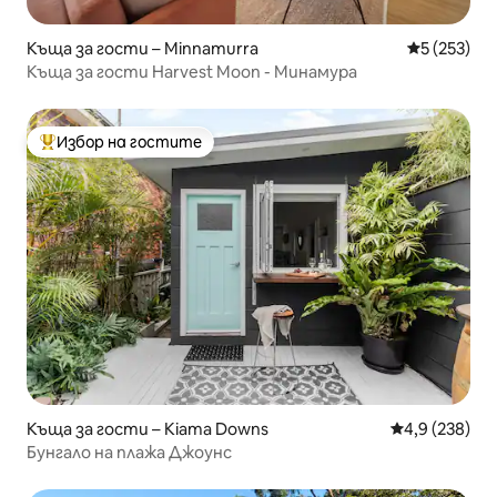
Къща за гости – Minnamurra
Средна оце
5 (253)
Къща за гости Harvest Moon - Минамура
Избор на гостите
Най-популярен избор на гостите
Къща за гости – Kiama Downs
Средна оценк
4,9 (238)
Бунгало на плажа Джоунс