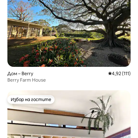
Дом – Berry
Средна оценк
4,92 (111)
Berry Farm House
Избор на гостите
Избор на гостите