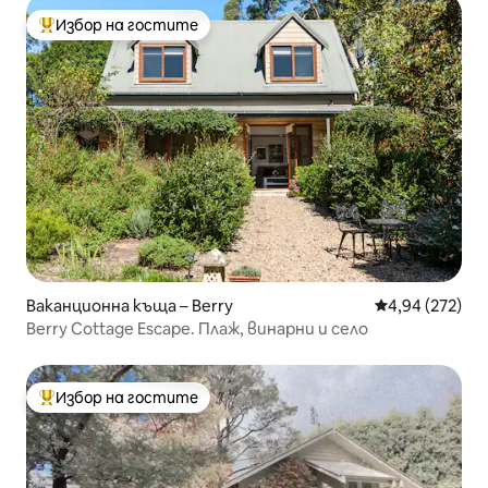
Избор на гостите
Най-популярен избор на гостите
Ваканционна къща – Berry
Средна оценка
4,94 (272)
Berry Cottage Escape. Плаж, винарни и село
Избор на гостите
Най-популярен избор на гостите