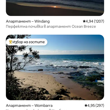
Апартамент – Windang
Средна оценка:
4,94 (1207)
Перфектна почивка в апартамент Ocean Breeze
Избор на гостите
Най-популярен избор на гостите
Апартамент – Wombarra
Средна оценка
4,95 (297)