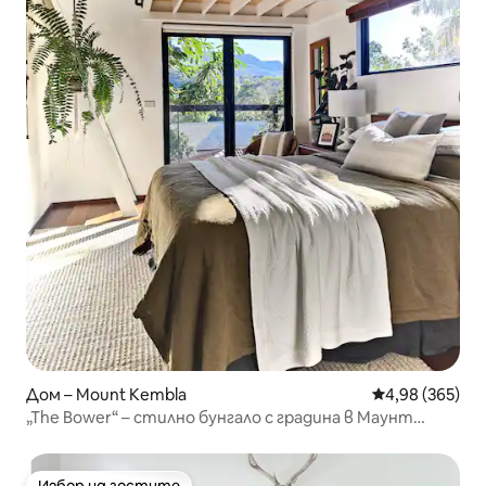
Дом – Mount Kembla
Средна оценка
4,98 (365)
„The Bower“ – стилно бунгало с градина в Маунт
Кембла