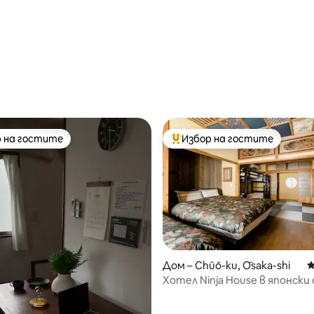
от 5, 40 отзива
 на гостите
Избор на гостите
улярен избор на гостите
Най-популярен избор на гос
т 5, 115 отзива
Дом – Chūō-ku, Ōsaka-shi
С
Хотел Ninja House в японски