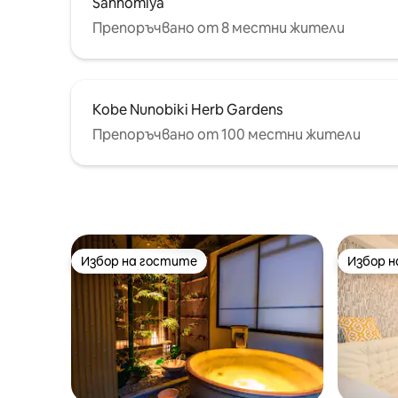
Sannomiya
Поддържани езици: японски,
Шинсайба
английски, китайски, тайвански ・
Препоръчвано от 8 местни жители
малко от
Допускат се домашни любимци (до 3)
отидете 
* На закрито са разрешени само
брой тр
малки кучета * 3000 JPY на домашен
любимец Намира се на място,
където можете да се насладите
Kobe Nunobiki Herb Gardens
както на природата, така и на града,
Препоръчвано от 100 местни жители
Идеално за големи групи,
дългосрочни престои и домашни
любимци.
Избор на гостите
Избор 
Избор на гостите
Избор 