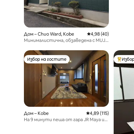
Дом – Chuo Ward, Kobe
Средна оценка: 4,98 
4,98 (40)
Минималистична, обзаведена с MUJI
компактна къща в КОБЕ
Избор на гостите
Избор
Избор на гостите
Най-поп
Дом – Kobe
Средна оценка: 4,89 о
4,89 (115)
На 9 минути пеша от гара JR Maya и
гара Hankyu Oji Park. Триетажна
сграда в близост до търговската