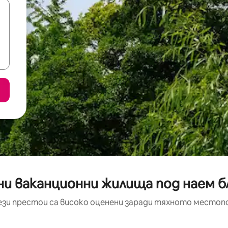
и ваканционни жилища под наем бли
ези престои са високо оценени заради тяхното местоп