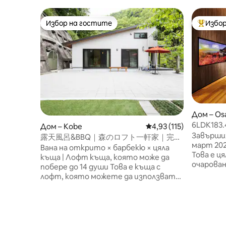
Избор на гостите
Избор
Избор на гостите
Най-поп
Дом – Os
6LDK183.
Дом – Kobe
Средна оценка: 4,93 о
4,93 (115)
близката
Завърши
露天風呂&BBQ｜森のロフト一軒家｜完全
USJ/"Ен"
март 202
貸切・14名OK
Вана на открито × барбекю × цяла
Това е ц
къща | Лофт къща, която може да
очарова
побере до 14 души Това е къща с
къща. Характеристики на престоя
лофт, която можете да използвате
ни Намир
напълно самостоятелно. Може да
най - бли
побере до 14 гости и не се споделя с
за около
други гости или с
туристи
персонала.Семейства, групи и
препоръч
приятели могат да се отпуснат, без