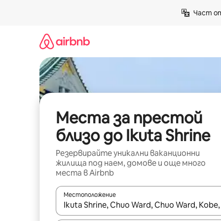
Пропускане
Част от
към
съдържанието
Места за престой
близо до Ikuta Shrine
Резервирайте уникални ваканционни
жилища под наем, домове и още много
места в Airbnb
Местоположение
Когато резултатите се покажат, използвайт