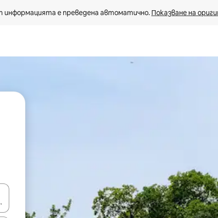
 информацията е преведена автоматично. 
Показване на ориги
е клавишите със стрелки нагоре и надолу или навигирайте с д