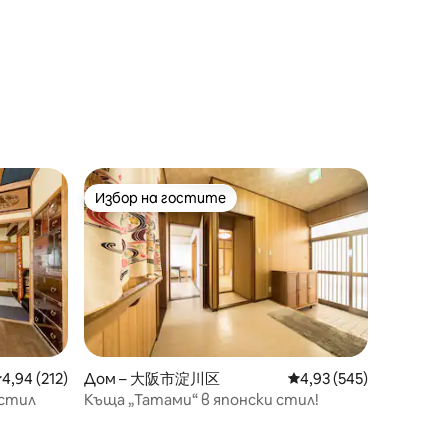
на замъка Осака/Точно в центъра на
Осака
Избор на гостите
тите
Избор на гостите
редна оценка: 4,94 от 5, 212 отзива
4,94 (212)
Дом – 大阪市淀川区
Средна оценка: 4,93 
4,93 (545)
 стил
Къща „Татами“ в японски стил!