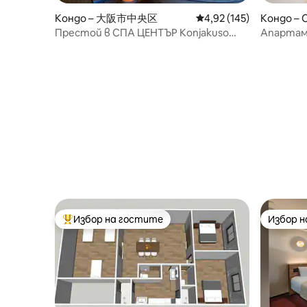
Кондо – 大阪市中央区
Средна оценка: 4,92 о
4,92 (145)
Кондо – 
Престой в СПА ЦЕНТЪР Konjakuso
Апартаме
Osaka Dotonbori „SHOSHI“
местен)
1 минут
Нихонба
Избор на гостите
Избор 
Най-популярен избор на гостите
Избор 