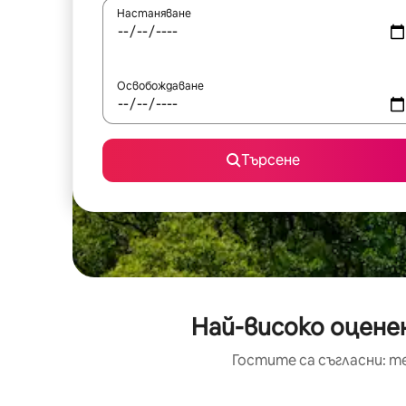
Настаняване
Освобождаване
Търсене
Най-високо оценен
Гостите са съгласни: т