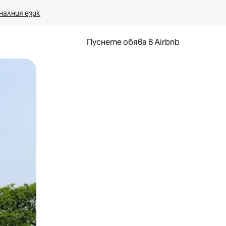
налния език
Пуснете обява в Airbnb
окосване или плъзгане.