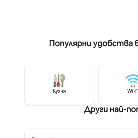
на забел
да се притесняват за
различни
обстановката. Ние сме свързани с
ресторант
Inari Chaya BBQ Square, който се
㎡ До 20 
намира само на кратка разходка.
гара Чид
Можете да се насладите на барбекю
Намба Ба
на страхотна цена от 1100 йени на
кабина x 2 т
човек. (Включени са дървени
Популярни удобства в
престой,
въглища, печка, щипки/гостите
вкус с м
носят свои собствени продукти)
високока
Предлага се взимане и оставяне При
японско 
настаняване и освобождаване ・ Гара
новото 
„Мотомачи“ ・ Станция Kenchomae
луксозно
на общинското метро Ще ви вземем
да забра
и ще ви оставим безплатно. Стая и
банята и
удобства 2 стаи в западен стил
Кухня
Wi-F
бани), н
1 стая в японски стил ・ 2 стаи на
японски 
таванско помещение изискана
можете 
всекидневна Напълно оборудвани с
Други най-по
топлина на Шиг
кухня ・ Вътрешна баня + баня на
гара е „
открито Тоалетни: 2 на закрито/1 на
Ханшин Н
открито Освен това пералнята и
разполож
сушилнята са на разположение
Universal
безплатно. Други елементи ・
Можете д