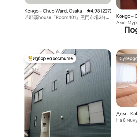
Кондо – Chuo Ward, Osaka
Средна оценка: 4,98 о
4,98 (227)
Кондо – 
若耶溪house「Room401」黑門市場2分鐘
Аме-Мур
日本橋站3分鐘 101 m² 三室一厅两卫两浴户
По
Шинсайб
型
Избор на гостите
Суперд
Най-популярен избор на гостите
Суперд
Дом – Ko
На 8 мин
на 11 ми
налично* 