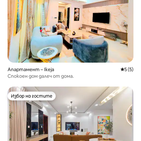
Апартамент – Ikeja
Средна о
5 (5)
Спокоен дом далеч от дома.
Избор на гостите
Избор на гостите