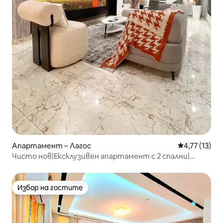
Апартамент – Лагос
Средна оценк
4,77 (13)
Чисто нов|Ексклузивен апартамент с 2 спални|
Мериленд Икеджа Лагос
Избор на гостите
Избор на гостите