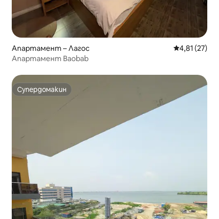
Апартамент – Лагос
Средна оценк
4,81 (27)
Апартамент Baobab
Супердомакин
Супердомакин