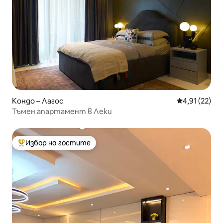
Кондо – Лагос
Средна оценк
4,91 (22)
Тъмен апартамент в Леки
Избор на гостите
Най-популярен избор на гостите