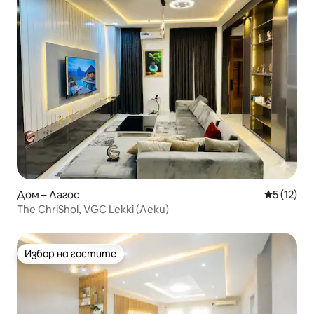
Дом – Лагос
Средна оц
5 (12)
The ChriShol, VGC Lekki (Леки)
Избор на гостите
Избор на гостите