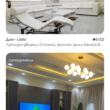
Дом – Lekki
Средна оц
5 (12)
Луксозен дворец с 5 спални, фитнес зала и басейн в
природния резерват Лекки
Супердомакин
Супердомакин