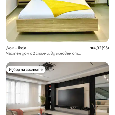
Дом – Ikeja
Средна оценк
4,92 (95)
Частен дом с 2 спални, вдъхновен от
Средиземноморието
Избор на гостите
Избор на гостите