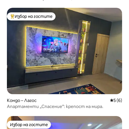
Избор на гостите
Най-популярен избор на гостите
Кондо – Лагос
Средна о
5 (6)
Апартаменти „Спасение“: крепост на мира.
Избор на гостите
Избор на гостите