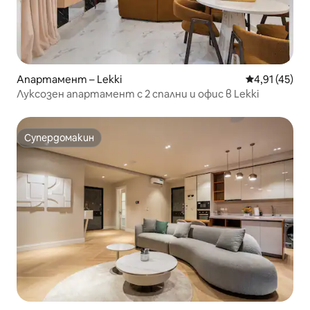
Апартамент – Lekki
Средна оценк
4,91 (45)
Луксозен апартамент с 2 спални и офис в Lekki
Супердомакин
Супердомакин