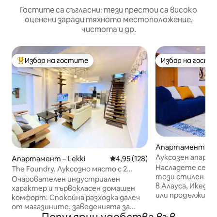
Гостите са съгласни: тези престои са високо
оценени заради тяхното местоположение,
чистота и др.
Избор на гостите
Избор на гости
Най-популярен избор на гостите
Избор на гости
Апартамент – Ik
Луксозен апарта
Апартамент – Lekki
Средна оценка: 4,95 от 5, 128
4,95 (128)
Икеджа, близо д
Насладете се на
The Foundry. Луксозно място с 2
този стилен апа
спални и басейн
Очарователен индустриален
в Алауса, Икеджа
характер и първокласен домашен
или продължител
комфорт. Спокойна разходка далеч
намира на идеалн
от магазините, заведенията за
8 минути от ле
хранене и нощния живот на Admiralty