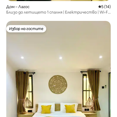
Дом – Лагос
Средна оц
5 (14)
Близо до летището 1 спалня | Електричество | Wi-Fi |
PS5
Избор на гостите
Избор на гостите