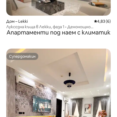
Дом – Lekki
Средна оцен
4,83 (6)
Луксозна къща в Лекки, фаза 1 • Денонощно
Апартаменти под наем с климатик
електрозахранване и охрана
Супердомакин
Супердомакин