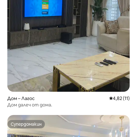
Дом – Лагос
Средна оценк
4,82 (11)
Дом далеч от дома.
Супердомакин
Супердомакин