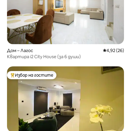
Дом – Лагос
Средна оценк
4,92 (26)
Квартира i2 City House (за 6 души)
Избор на гостите
Най-популярен избор на гостите