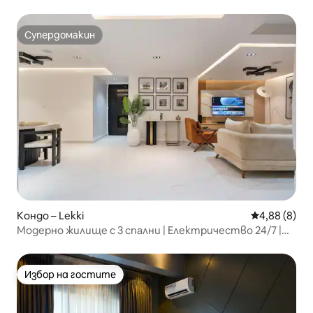
спалня
Супердомакин
Супердомакин
Кондо – Lekki
Средна оцен
4,88 (8)
Модерно жилище с 3 спални | Електричество 24/7 |
Бърз Wi-Fi | PS5
Избор на гостите
Избор на гостите