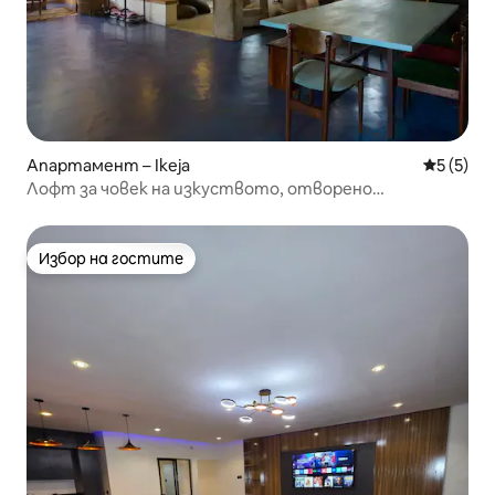
Апартамент – Ikeja
Средна о
5 (5)
Лофт за човек на изкуството, отворено
пространство с балкон
Избор на гостите
Избор на гостите