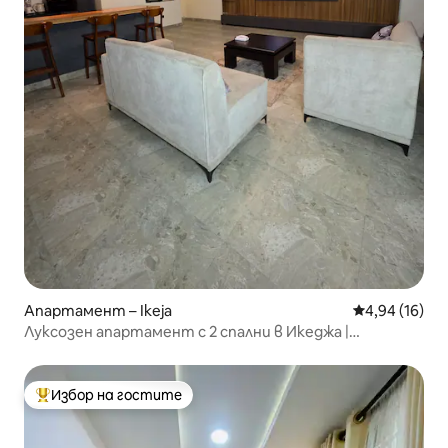
Апартамент – Ikeja
Средна оценк
4,94 (16)
Луксозен апартамент с 2 спални в Икеджа |
Електричество и комфорт денонощно.
Избор на гостите
Най-популярен избор на гостите