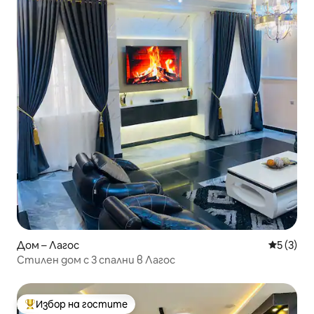
Дом – Лагос
Средна о
5 (3)
Стилен дом с 3 спални в Лагос
Избор на гостите
Най-популярен избор на гостите