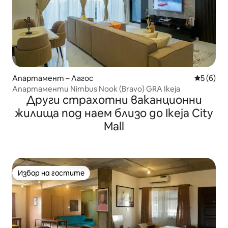
Апартамент – Лагос
Средна о
5 (6)
Апартаменти Nimbus Nook (Bravo) GRA Ikeja
Други страхотни ваканционни
жилища под наем близо до Ikeja City
Mall
Избор на гостите
Избор на гостите