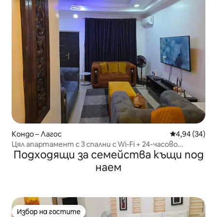
Кондо – Лагос
Средна оценк
4,94 (34)
Цял апартамент с 3 спални с Wi-Fi + 24-часово
Подходящи за семейства къщи под
захранване/PS4
наем
Избор на гостите
Избор на гостите