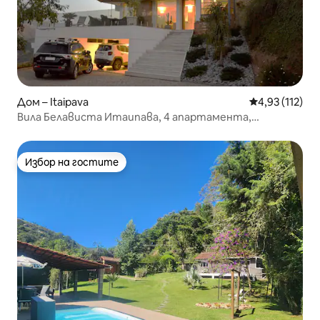
Дом – Itaipava
Средна оценка
4,93 (112)
Вила Белависта Итаипава, 4 апартамента,
завършени и
Избор на гостите
Избор на гостите