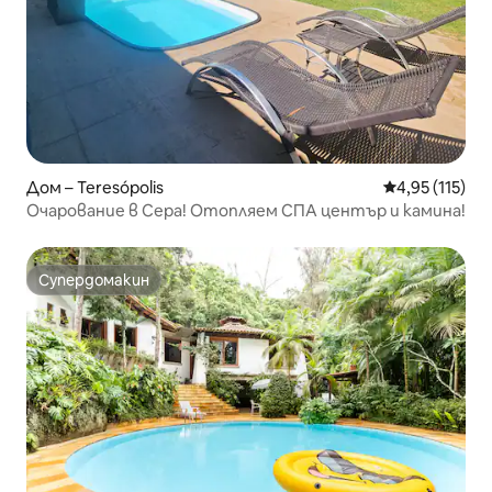
Дом – Teresópolis
Средна оценка
4,95 (115)
Очарование в Сера! Отопляем СПА център и камина!
Супердомакин
Супердомакин