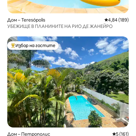
Дом – Teresópolis
Средна оценка
4,84 (189)
УБЕЖИЩЕ В ПЛАНИНИТЕ НА РИО ДЕ ЖАНЕЙРО
Избор на гостите
Най-популярен избор на гостите
Дом – Петрополис
Средна оце
5 (161)