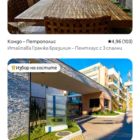
Кондо – Петрополис
Средна оценка
4,96 (103)
Итайпава Гранжа Бразилия – Пентхаус с 3 спални
Избор на гостите
Най-популярен избор на гостите