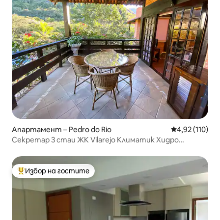
Апартамент – Pedro do Rio
Средна оценка
4,92 (110)
Секретар 3 стаи ЖК Vilarejo Климатик Хидро
масажна вана Wi-Fi
Избор на гостите
Най-популярен избор на гостите