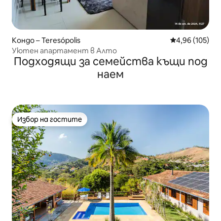
Кондо – Teresópolis
Средна оценка
4,96 (105)
Уютен апартамент в Алто
Подходящи за семейства къщи под
наем
Избор на гостите
Избор на гостите