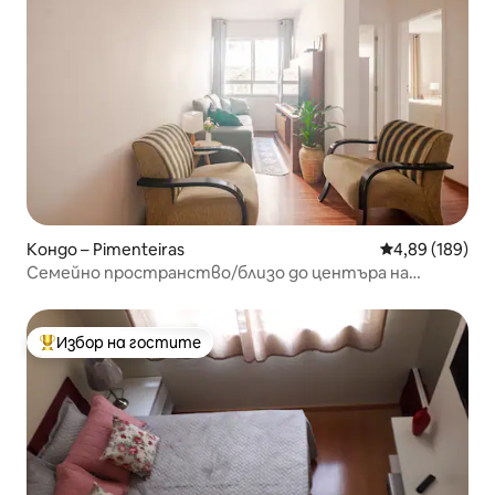
Кондо – Pimenteiras
Средна оценка
4,89 (189)
Семейно пространство/близо до центъра на
Терезополис – Рио де Жанейро
Избор на гостите
Най-популярен избор на гостите