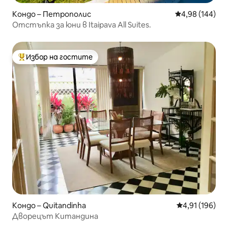
Кондо – Петрополис
Средна оценка
4,98 (144)
Отстъпка за юни в Itaipava All Suites.
Избор на гостите
Най-популярен избор на гостите
Кондо – Quitandinha
Средна оценка
4,91 (196)
Дворецът Китандина