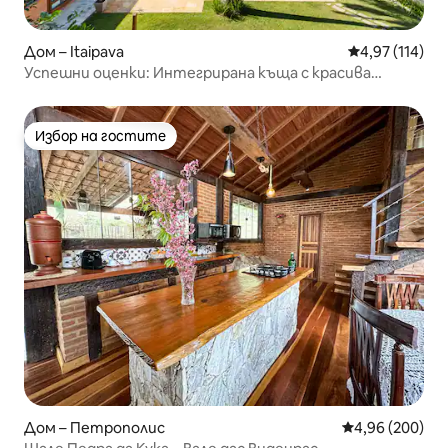
Дом – Itaipava
Средна оценка
4,97 (114)
Успешни оценки: Интегрирана къща с красива
гледка.
Избор на гостите
Избор на гостите
Дом – Петрополис
Средна оценка
4,96 (200)