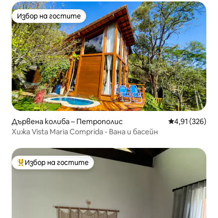
Избор на гостите
Избор на гостите
Дървена колиба – Петрополис
Средна оценка
4,91 (326)
Хижа Vista Maria Comprida - Вана и басейн
Избор на гостите
Най-популярен избор на гостите