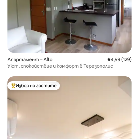
Апартамент – Alto
Средна оценка
4,99 (129)
Уют, спокойствие и комфорт в Терезополис
Избор на гостите
Най-популярен избор на гостите