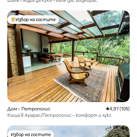
Шале Педра да Кука – Вале дас Видеирас
Избор на гостите
Най-популярен избор на гостите
Дом – Петрополис
Средна оценка
4,97 (105)
Къща в Арарас/Петрополис – комфорт и лукс
Избор на гостите