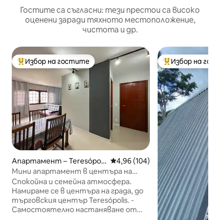
Гостите са съгласни: тези престои са високо
оценени заради тяхното местоположение,
чистота и др.
Избор на гостите
Избор на гос
Най-популярен избор на гостите
Най-популярен 
Апартамент – Teresópoli
Средна оценка: 4,96 от 5, 104
4,96 (104)
s
Мини апартамент в центъра на
града. Терезополис.
Спокойна и семейна атмосфера.
Намираме се в центъра на града, до
търговския център Teresópolis. -
Самостоятелно настаняване от
11:00 ч. Освобождаване до 18:00 ч. -