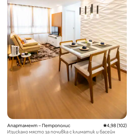
Апартамент – Петрополис
Средна оценка
4,98 (102)
Изискано място за почивка с климатик и басейн