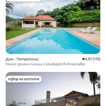
Избор на гостите
Дом – Петрополис
Средна оценка
4,97 (173)
Много зелени площи и комфорт в Итайпава!
Избор на гостите
Избор на гостите