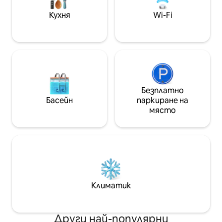
от Сера. Час за настаняване: 14:00 ч.
Час за освобожда
Кухня
Wi-Fi
Безплатно
Басейн
паркиране на
място
Климатик
Други най-популярни