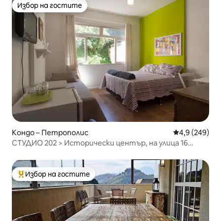
Избор на гостите
Избор на гостите
Кондо – Петрополис
Средна оценк
4,9 (249)
СТУДИО 202 > Исторически център, на улица 16
март
Избор на гостите
Най-популярен избор на гостите