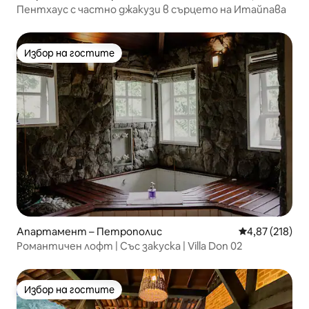
Пентхаус с частно джакузи в сърцето на Итайпава
Избор на гостите
Избор на гостите
Апартамент – Петрополис
Средна оценка
4,87 (218)
Романтичен лофт | Със закуска | Villa Don 02
Избор на гостите
Избор на гостите