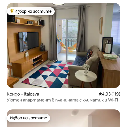
Избор на гостите
Най-популярен избор на гостите
Кондо – Itaipava
Средна оценка
4,93 (119)
Уютен апартамент в планината с климатик и Wi-Fi
Избор на гостите
Избор на гостите