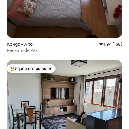
Кондо – Alto
Средна оценка
4,94 (158)
Recanto de Paz
Избор на гостите
Най-популярен избор на гостите