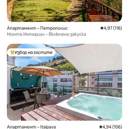
Апартамент – Петрополис
Средна оценка
4,97 (116)
Монте Империал – включена закуска
Избор на гостите
Най-популярен избор на гостите
Апартамент – Itaipava
Средна оценка
4,94 (106)