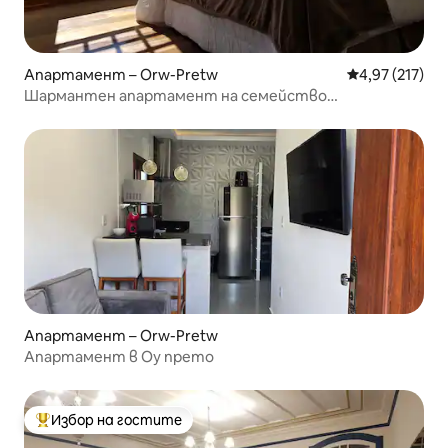
Апартамент – Orw-Pretw
Средна оценка
4,97 (217)
Шармантен апартамент на семейство
Инконфиденти
Апартамент – Orw-Pretw
Апартамент в Оу прето
Избор на гостите
Най-популярен избор на гостите