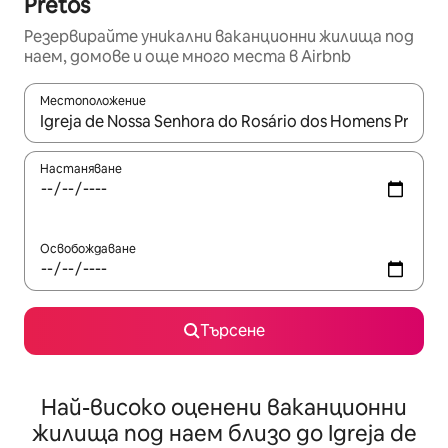
Pretos
Резервирайте уникални ваканционни жилища под
наем, домове и още много места в Airbnb
Местоположение
Когато резултатите се покажат, използвайте клавишите 
Настаняване
Освобождаване
Търсене
Най-високо оценени ваканционни
жилища под наем близо до Igreja de