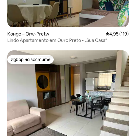
Кондо – Orw-Pretw
Средна оценка
4,95 (119)
Lindo Apartamento em Ouro Preto - „Sua Casa“
Избор на гостите
Избор на гостите