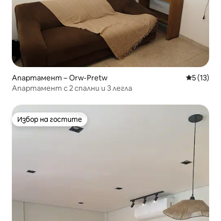
Апартамент – Orw-Pretw
Средна оц
5 (13)
Апартамент с 2 спални и 3 легла
Избор на гостите
Избор на гостите