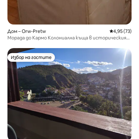
Дом – Orw-Pretw
Средна оценк
4,95 (73)
Морада до Кармо Колониална къща в историческия
център
Избор на гостите
Избор на гостите