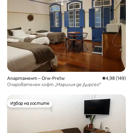
Апартамент – Orw-Pretw
Средна оценка
4,98 (149)
Очарователен лофт „Марилия де Дирсео“
Избор на гостите
Избор на гостите