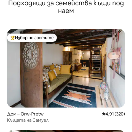
Подходящи за семейства къщи под
наем
Избор на гостите
Най-популярен избор на гостите
Дом – Orw-Pretw
Средна оценка
4,91 (320)
Къщата на Самуел