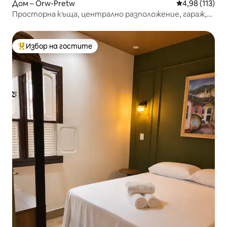
Дом – Orw-Pretw
Средна оценка
4,98 (113)
Просторна къща, централно разположение, гараж,
камина и хидромасажна вана.
Избор на гостите
Най-популярен избор на гостите