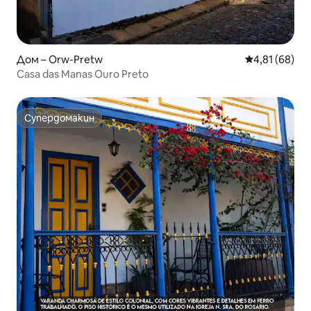
Дом – Orw-Pretw
Средна оценк
4,81 (68)
Casa das Manas Ouro Preto
Супердомакин
Супердомакин