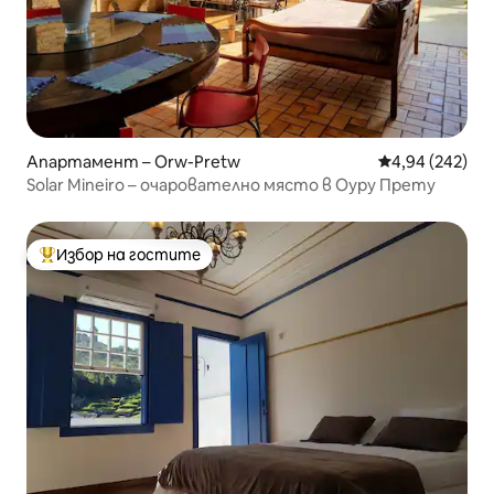
Апартамент – Orw-Pretw
Средна оценка
4,94 (242)
Solar Mineiro – очарователно място в Оуру Прету
Избор на гостите
Най-популярен избор на гостите