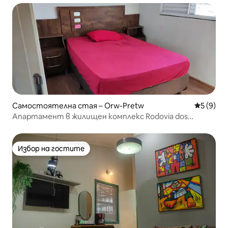
Самостоятелна стая – Orw-Pretw
Средна о
5 (9)
Апартамент в жилищен комплекс Rodovia dos
Inconfidentes с 24-часова портиерска услуга
Избор на гостите
Избор на гостите