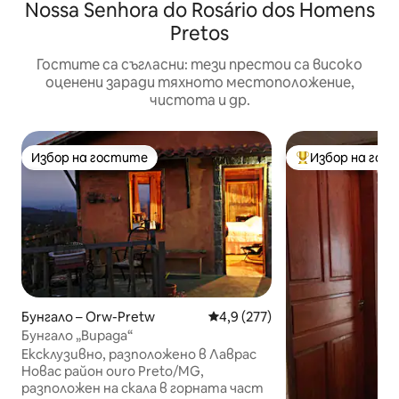
Nossa Senhora do Rosário dos Homens
Pretos
Гостите са съгласни: тези престои са високо
оценени заради тяхното местоположение,
чистота и др.
Избор на гостите
Избор на гос
Избор на гостите
Най-популярен 
Бунгало – Orw-Pretw
Средна оценка: 4,9 от 5, 277
4,9 (277)
Бунгало „Вирада“
Ексклузивно, разположено в Лаврас
Новас район ouro Preto/MG,
разположен на скала в горната част