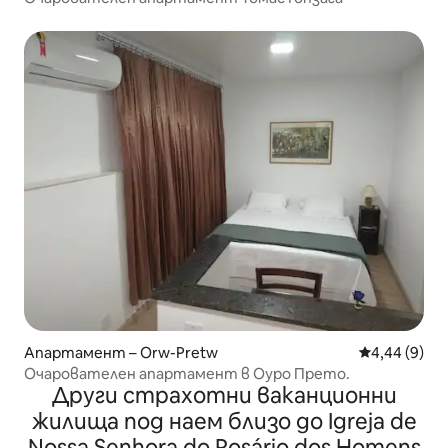
Апартамент – Orw-Pretw
Средна оцен
4,44 (9)
Очарователен апартамент в Оуро Прето.
Други страхотни ваканционни
жилища под наем близо до Igreja de
Nossa Senhora do Rosário dos Homens