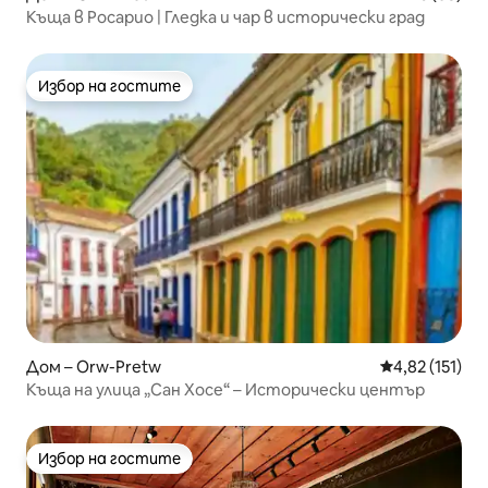
Къща в Росарио | Гледка и чар в исторически град
Избор на гостите
Избор на гостите
Дом – Orw-Pretw
Средна оценка
4,82 (151)
Къща на улица „Сан Хосе“ – Исторически център
Избор на гостите
Избор на гостите