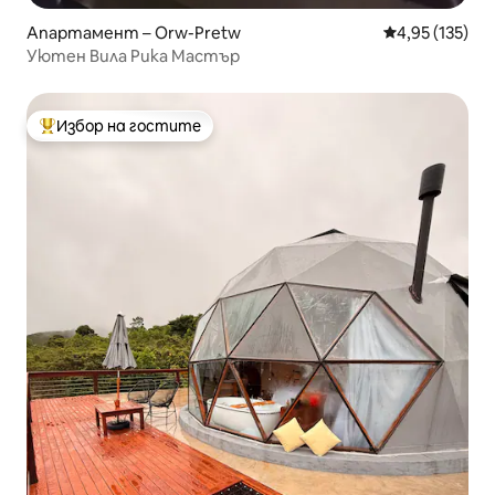
Апартамент – Orw-Pretw
Средна оценка
4,95 (135)
Уютен Вилa Рика Мастър
Избор на гостите
Най-популярен избор на гостите