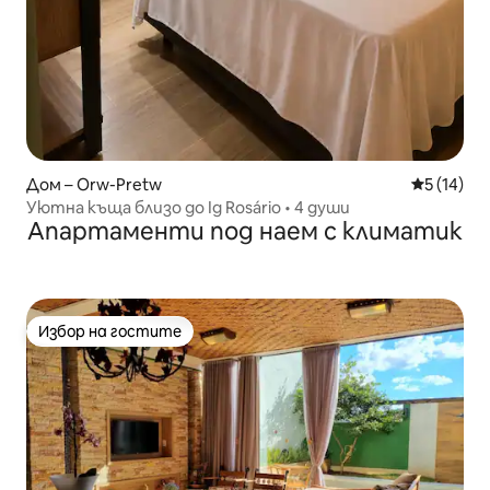
Дом – Orw-Pretw
Средна оц
5 (14)
Уютна къща близо до Ig Rosário • 4 души
Апартаменти под наем с климатик
Избор на гостите
Избор на гостите