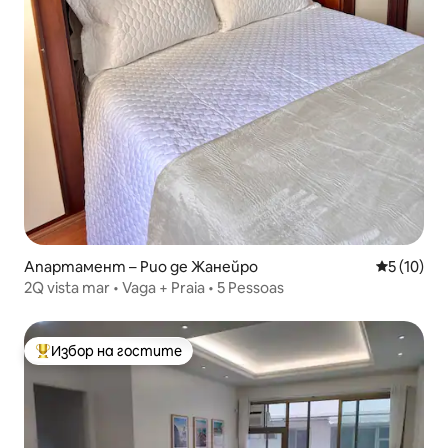
Апартамент – Рио де Жанейро
Средна оц
5 (10)
2Q vista mar • Vaga + Praia • 5 Pessoas
Избор на гостите
Най-популярен избор на гостите