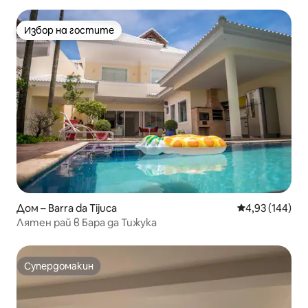
Избор на гостите
Избор на гостите
Дом – Barra da Tijuca
Средна оценка
4,93 (144)
Лятен рай в Бара да Тижука
Супердомакин
Супердомакин