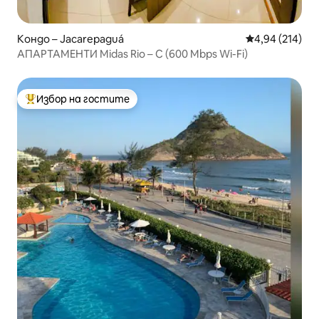
Кондо – Jacarepaguá
Средна оценка
4,94 (214)
АПАРТАМЕНТИ Midas Rio – C (600 Mbps Wi-Fi)
Избор на гостите
Най-популярен избор на гостите