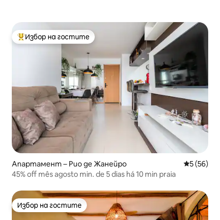
Избор на гостите
Най-популярен избор на гостите
Апартамент – Рио де Жанейро
Средна оц
5 (56)
45% off mês agosto min. de 5 dias há 10 min praia
Избор на гостите
Избор на гостите