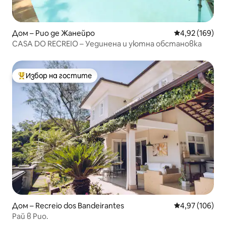
Дом – Рио де Жанейро
Средна оценка
4,92 (169)
CASA DO RECREIO – Уединена и уютна обстановка
Избор на гостите
Най-популярен избор на гостите
Дом – Recreio dos Bandeirantes
Средна оценка
4,97 (106)
Рай в Рио.