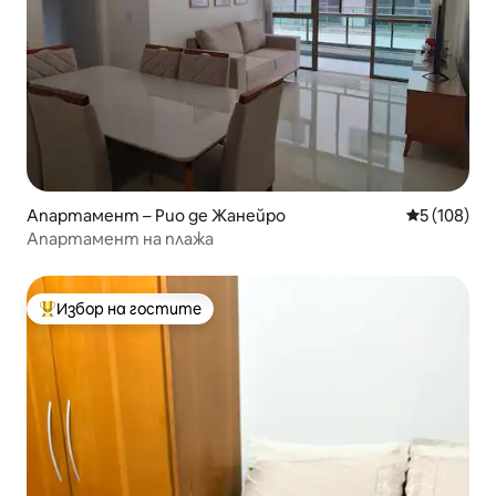
Апартамент – Рио де Жанейро
Средна оце
5 (108)
Апартамент на плажа
Избор на гостите
Най-популярен избор на гостите