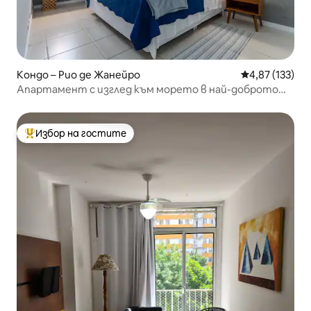
Кондо – Рио де Жанейро
Средна оценка
4,87 (133)
Апартамент с изглед към морето в най-доброто
местоположение в Бара
Избор на гостите
Най-популярен избор на гостите