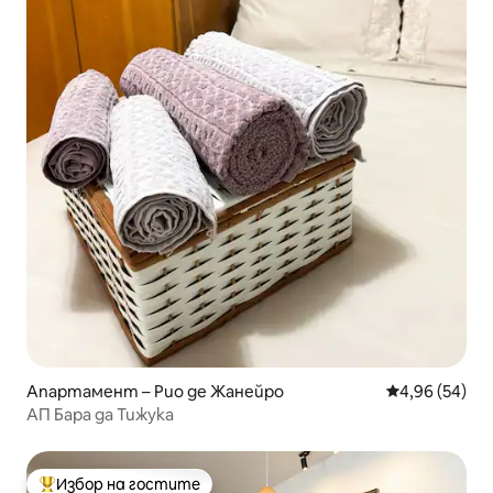
Апартамент – Рио де Жанейро
Средна оценк
4,96 (54)
АП Бара да Тижука
Избор на гостите