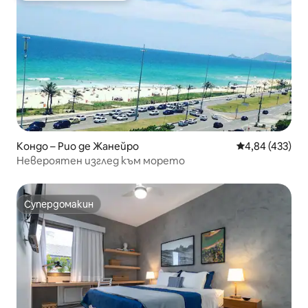
Кондо – Рио де Жанейро
Средна оценка
4,84 (433)
Невероятен изглед към морето
Супердомакин
Супердомакин