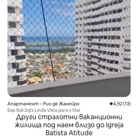
Апартамент – Рио де Жанейро
Средна оценк
4,92 (13)
Бар Bali 2qts Linda Vista para o Mar
Други страхотни ваканционни
жилища под наем близо до Igreja
Batista Atitude