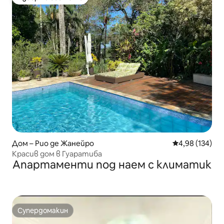
Избор на гостите
Дом – Рио де Жанейро
Средна оценка
4,98 (134)
Красив дом в Гуаратиба
Апартаменти под наем с климатик
Супердомакин
Супердомакин