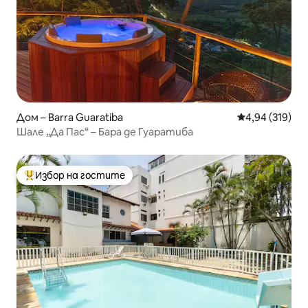
Дом – Barra Guaratiba
Средна оценка
4,94 (319)
Шале „Да Пас“ – Бара де Гуаратиба
Избор на гостите
Най-популярен избор на гостите