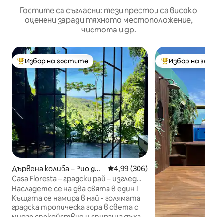
Гостите са съгласни: тези престои са високо
оценени заради тяхното местоположение,
чистота и др.
Избор на гостите
Избор на гос
Най-популярен избор на гостите
Най-популярен 
Дървена колиба – Рио де
Средна оценка: 4,99 от 5, 306
4,99 (306)
Жанейро
Casa Floresta – градски рай – изглед
към океана
Насладете се на два свята в един !
Къщата се намира в най - голямата
градска тропическа гора в света с
много спокойствие и спираща дъха