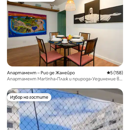
Най-популярен избор на гостите
Апартамент – Рио де Жанейро
Средна оце
5 (158)
Апартамент Martinha•Плаж и природа•Уединение в
Бара
Избор на гостите
Избор на гостите