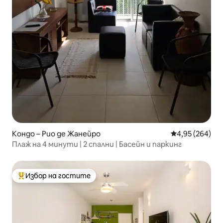
Кондо – Рио де Жанейро
Средна оценка
4,95 (264)
Плаж на 4 минути | 2 спални | Басейн и паркинг
Избор на гостите
Най-популярен избор на гостите