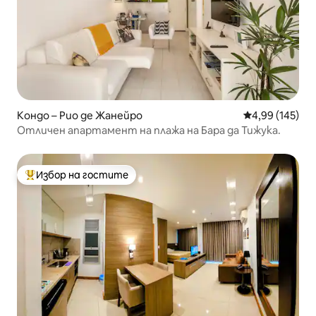
Кондо – Рио де Жанейро
Средна оценка
4,99 (145)
Отличен апартамент на плажа на Бара да Тижука.
Избор на гостите
Най-популярен избор на гостите