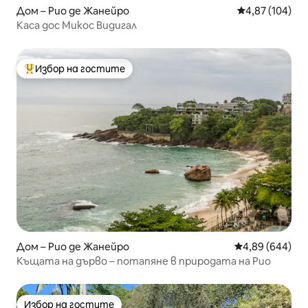
Дом – Рио де Жанейро
Средна оценка
4,87 (104)
Каса дос Микос Видигал
Избор на гостите
Най-популярен избор на гостите
Дом – Рио де Жанейро
Средна оценка
4,89 (644)
Къщата на дърво – потапяне в природата на Рио
Избор на гостите