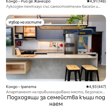
Кондо – Рио де Жанейро
Средна оценка
4,91 (148)
Луксозен пентхаус със самостоятелен басейн и
тераса в Ипанема
Избор на гостите
Избор на гостите
Кондо – Ipanema
Средна оценка
4,93 (447)
Апартамент на привилегировано място, безопасно
Подходящи за семейства къщи под
и ексклузивно
наем