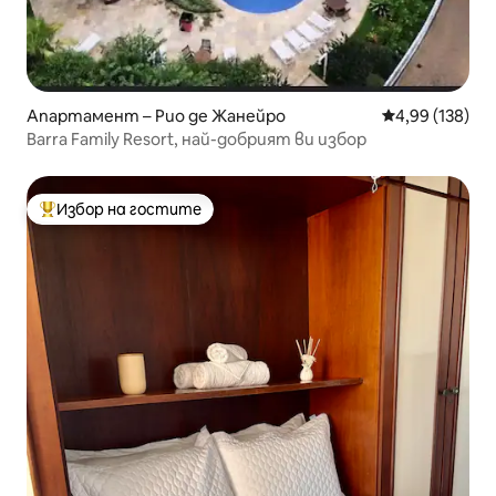
Апартамент – Рио де Жанейро
Средна оценка
4,99 (138)
Barra Family Resort, най-добрият ви избор
Избор на гостите
Най-популярен избор на гостите