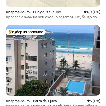
Апартамент – Рио де Жанейро
Средна оценк
4,9 (126)
Apbeach с плаж на пешеходно разстояние, близо до
Rock in Rio
Избор на гостите
Най-популярен избор на гостите
Апартамент – Barra da Tijuca
Средна оце
5 (128)
Апартамент с изглед към плаж Пепе, Педра Гавеа и