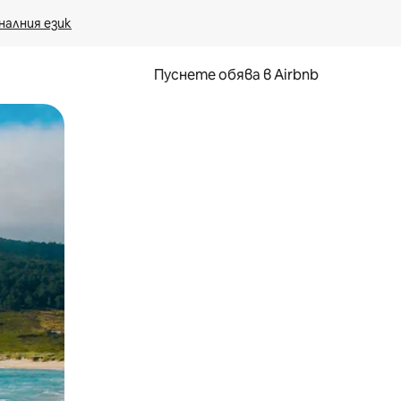
налния език
Пуснете обява в Airbnb