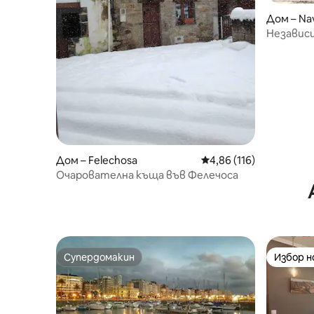
Дом – Na
Независ
в селск
Дом – Felechosa
Средна оценка: 4,86 о
4,86 (116)
Очарователна къща във Фелечоса
Супердомакин
Избор 
Супердомакин
Избор 