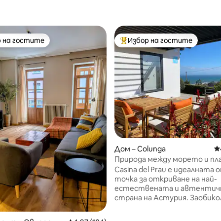
 на гостите
Избор на гостите
улярен избор на гостите
Най-популярен избор на гос
т 5, 117 отзива
Дом – Colunga
С
Природа между морето и пл
La Casina del Prau
Casina del Prau е идеалната
точка за откриване на най-
естествената и автентич
страна на Астурия. Заобик
зелени ливади и много близо
морето, той е идеален за