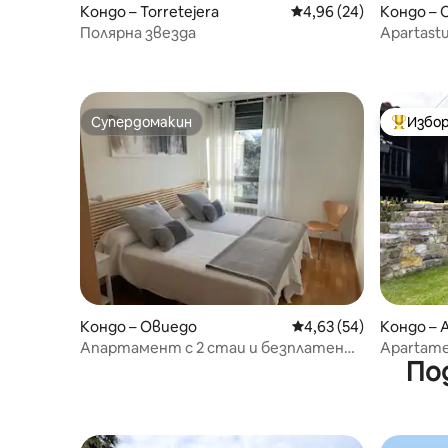
Кондо – Torretejera
Средна оценка: 4,96 
4,96 (24)
Кондо – 
Полярна звезда
Apartastu
апартаме
Супердомакин
Избор
Супердомакин
Най-поп
Кондо – Овиедо
Средна оценка: 4,63 
4,63 (54)
Кондо – A
Апартамент с 2 стаи и безплатен
Apartame
По
паркинг в Ла Лоса
за семей