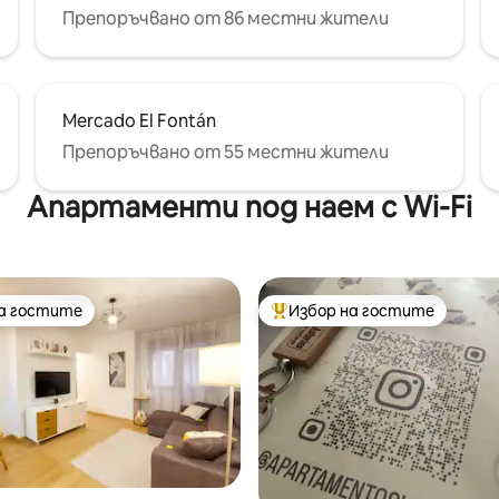
Препоръчвано от 86 местни жители
Mercado El Fontán
Препоръчвано от 55 местни жители
Апартаменти под наем с Wi-Fi
на гостите
Избор на гостите
на гостите
Най-популярен избор на гос