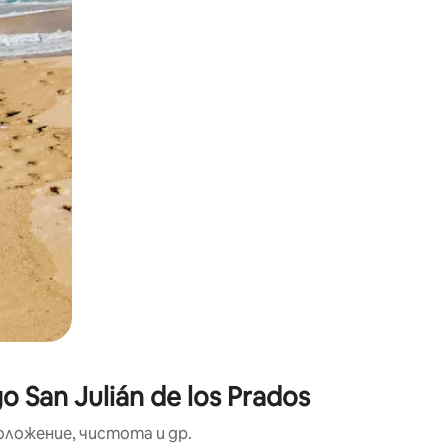
окосване или плъзгане.
San Julián de los Prados
оложение, чистота и др.