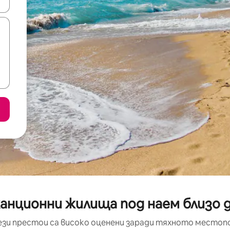
е клавишите със стрелки нагоре и надолу или навигирайте с д
нционни жилища под наем близо до 
ези престои са високо оценени заради тяхното местоп