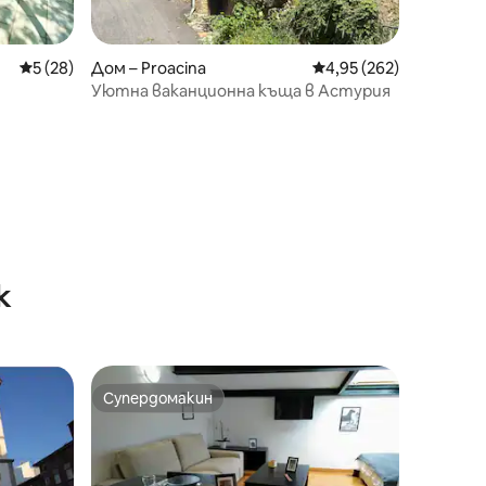
Средна оценка: 5 от 5, 28 отзива
5 (28)
Дом – Proacina
Средна оценка: 4,95 
4,95 (262)
Уютна ваканционна къща в Астурия
к
Супердомакин
тите
Супердомакин