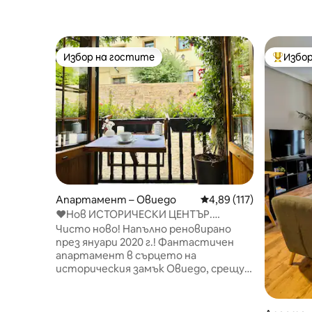
Избор на гостите
Избор
Избор на гостите
Най-поп
Апартамент – Овиедо
Средна оценка: 4,89 о
4,89 (117)
♥Нов ИСТОРИЧЕСКИ ЦЕНТЪР.
Паркинг в сградата.
Чисто ново! Напълно реновирано
през януари 2020 г.! Фантастичен
апартамент в сърцето на
историческия замък Овиедо, срещу
средновековната стена. На 2
минути от катедралата и Гаскона
Сидра. ПАРКИРАНЕ В СГРАДАТА.