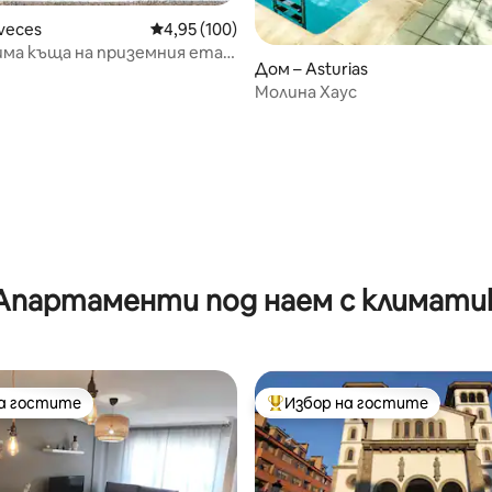
veces
Средна оценка: 4,95 от 5, 100 отзива
4,95 (100)
има къща на приземния етаж
Дом – Asturias
а местност
Молина Хаус
т 5, 116 отзива
Апартаменти под наем с климати
на гостите
Избор на гостите
на гостите
Най-популярен избор на гос