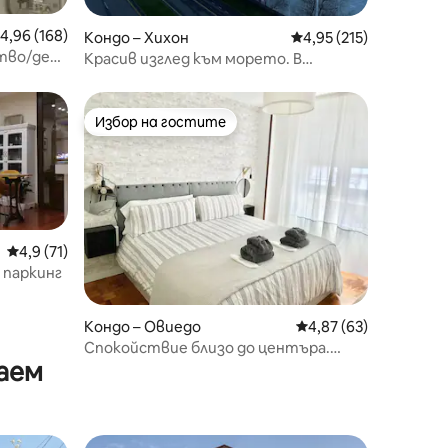
редна оценка: 4,96 от 5, 168 отзива
4,96 (168)
Кондо – Хихон
Средна оценка: 4,95 
4,95 (215)
ство/деца
Красив изглед към морето. В
центъра на Хихон. Достъп до плажа
Избор на гостите
Избор на гостите
Средна оценка: 4,9 от 5, 71 отзива
4,9 (71)
 паркинг
Кондо – Овиедо
Средна оценка: 4,87
4,87 (63)
Спокойствие близо до центъра.
аем
Включен паркинг!