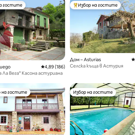
на гостите
Избор на гостите
на гостите
Най-популярен избор на гос
 от 5, 9 отзива
Дом – Asturias
С
Селска къща в Астурия
виедо
Средна оценка: 4,89 от 5, 186 отзива
4,89 (186)
 Ла Вега“ Касона астуриана
 на гостите
Избор на гостите
улярен избор на гостите
Избор на гостите