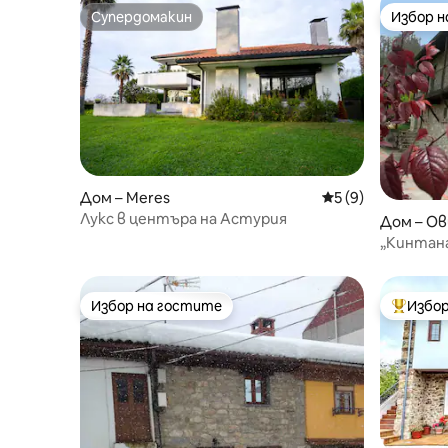
Супердомакин
Избор 
Супердомакин
Избор 
Дом – Meres
Средна оценка: 5
5 (9)
Лукс в центъра на Астурия
Дом – О
„Кинтана
Избор на гостите
Избор
Избор на гостите
Най-поп