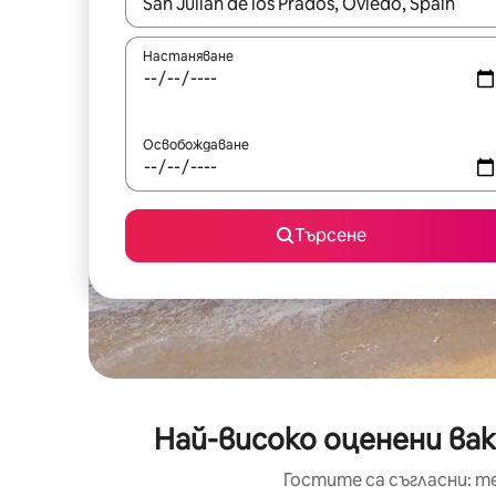
Когато резултатите се покажат, използвайт
Настаняване
Освобождаване
Търсене
Най-високо оценени вака
Гостите са съгласни: т