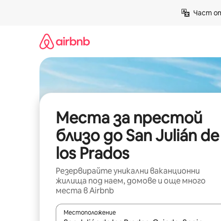
Пропускане
Част от
към
съдържанието
Места за престой
близо до San Julián de
los Prados
Резервирайте уникални ваканционни
жилища под наем, домове и още много
места в Airbnb
Местоположение