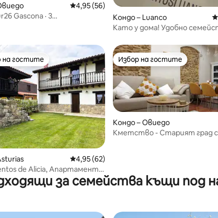
от 5, 24 отзива
Овиедо
Средна оценка: 4,95 от 5, 56 отзива
4,95 (56)
r26 Gascona · 3
Кондо – Luanco
С
нта в Овиедо...
Като у дома! Удобно семей
крайбрежие Астурия
 на гостите
Избор на гостите
улярен избор на гостите
Избор на гостите
Кондо – Овиедо
Кметство - Старият град с
от 5, 54 отзива
sturias
Средна оценка: 4,95 от 5, 62 отзива
4,95 (62)
ntos de Alicia, Апартамент
дходящи за семейства къщи под н
ства план.