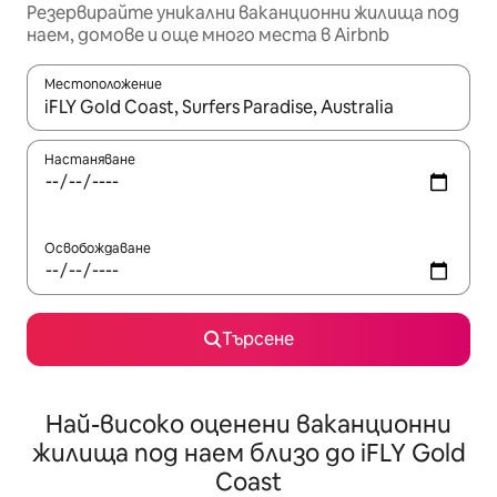
Резервирайте уникални ваканционни жилища под
наем, домове и още много места в Airbnb
Местоположение
Когато резултатите се покажат, използвайте клавишите 
Настаняване
Освобождаване
Търсене
Най-високо оценени ваканционни
жилища под наем близо до iFLY Gold
Coast