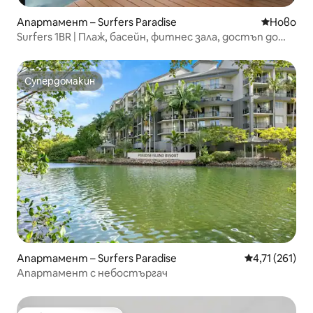
Апартамент – Surfers Paradise
Ново мяс
Ново
Surfers 1BR | Плаж, басейн, фитнес зала, достъп до
паркинг
Супердомакин
Супердомакин
Апартамент – Surfers Paradise
Средна оценка
4,71 (261)
Апартамент с небостъргач