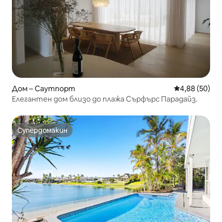
Дом – Саутпорт
Средна оценк
4,88 (50)
Елегантен дом близо до плажа Сърфърс Парадайз.
Супердомакин
Супердомакин