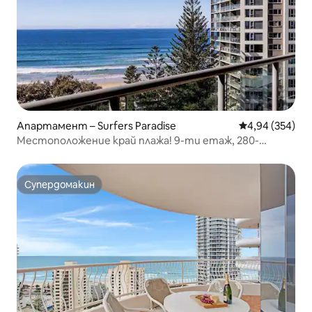
Апартамент – Surfers Paradise
Средна оценка
4,94 (354)
Местоположение край плажа! 9-ти етаж, 280-
градусови изгледи
Супердомакин
Супердомакин