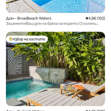
Дом – Broadbeach Waters
Средна оценка
4,86 (102)
Зашеметяващ дом на брега на морето (3 големи
бани!)
Избор на гостите
Най-популярен избор на гостите