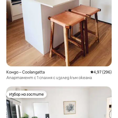
Кондо – Coolangatta
Средна оценка
4,97 (296)
Апартамент с 1 спалня с изглед към океана
Избор на гостите
Избор на гостите