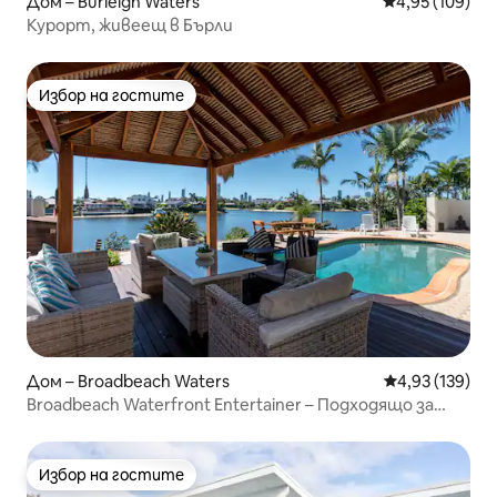
Дом – Burleigh Waters
Средна оценка
4,95 (109)
Курорт, живеещ в Бърли
Избор на гостите
Избор на гостите
Дом – Broadbeach Waters
Средна оценка
4,93 (139)
Broadbeach Waterfront Entertainer – Подходящо за
домашни любимци
Избор на гостите
Избор на гостите