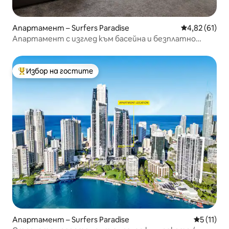
Апартамент – Surfers Paradise
Средна оценк
4,82 (61)
Апартамент с изглед към басейна и безплатно
паркиране
Избор на гостите
Най-популярен избор на гостите
Апартамент – Surfers Paradise
Средна оц
5 (11)