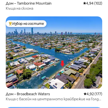
Дом – Tamborine Mountain
Средна оценка
4,94 (102)
Къща на склона
Избор на гостите
Най-популярен избор на гостите
Дом – Broadbeach Waters
Средна оценка
4,92 (177)
Къща с басейн на централното крайбрежие на Голд
Коуст