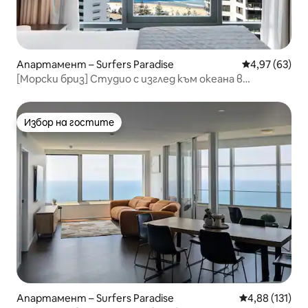
Апартамент – Surfers Paradise
Средна оценк
4,97 (63)
[Морски бриз] Студио с изглед към океана в
североизточната част на Мантра
Избор на гостите
Избор на гостите
Апартамент – Surfers Paradise
Средна оценка
4,88 (131)