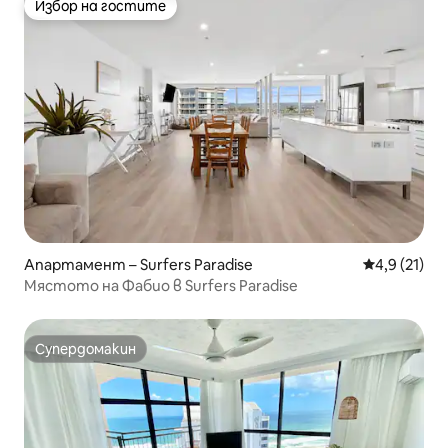
Избор на гостите
Избор на гостите
Апартамент – Surfers Paradise
Средна оцен
4,9 (21)
Мястото на Фабио в Surfers Paradise
Супердомакин
Супердомакин