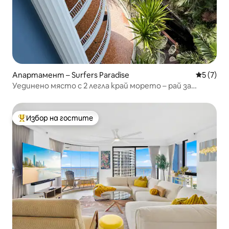
Апартамент – Surfers Paradise
Средна о
5 (7)
Уединено място с 2 легла край морето – рай за
сърфисти
Избор на гостите
Най-популярен избор на гостите