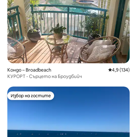
Кондо – Broadbeach
Средна оценк
4,9 (134)
КУРОРТ - Сърцето на Броудбийч
Избор на гостите
Избор на гостите