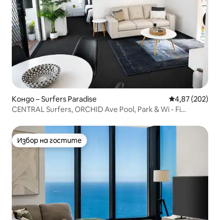
Кондо – Surfers Paradise
Средна оценка
4,87 (202)
CENTRAL Surfers, ORCHID Ave Pool, Park & Wi - Fi
БЕЗПЛАТНО
Избор на гостите
Избор на гостите