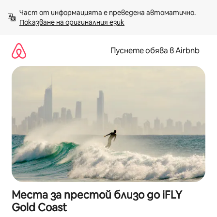
Пропускане
Част от информацията е преведена автоматично. 
към
Показване на оригиналния език
съдържанието
Пуснете обява в Airbnb
Места за престой близо до iFLY
Gold Coast