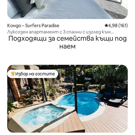
Кондо – Surfers Paradise
Средна оценка
4,98 (161)
Луксозен апартамент с 3 спални с изглед към
Подходящи за семейства къщи под
океана, басейни и спа център
наем
Избор на гостите
Най-популярен избор на гостите