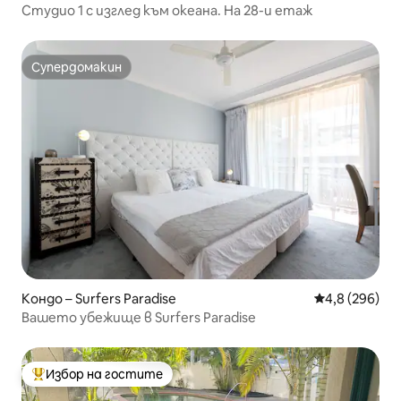
Студио 1 с изглед към океана. На 28-и етаж
Супердомакин
Супердомакин
Кондо – Surfers Paradise
Средна оценк
4,8 (296)
Вашето убежище в Surfers Paradise
Избор на гостите
Най-популярен избор на гостите