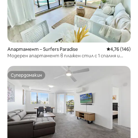
Апартамент – Surfers Paradise
Средна оценка
4,76 (146)
Модерен апартамент в плажен стил с 1 спалня и
изглед към океана
Супердомакин
Супердомакин