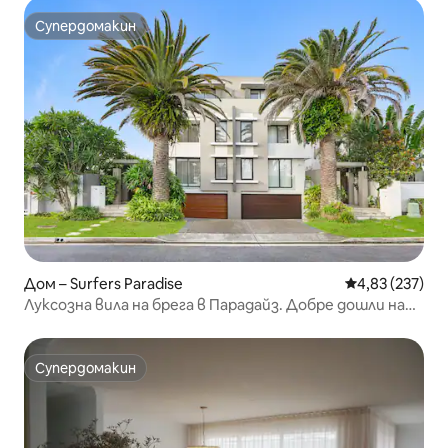
Супердомакин
Супердомакин
Дом – Surfers Paradise
Средна оценка
4,83 (237)
Луксозна вила на брега в Парадайз. Добре дошли на
домашни любимци.
Супердомакин
Супердомакин