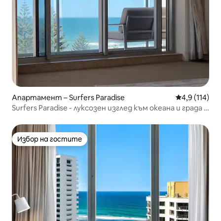
Апартамент – Surfers Paradise
Средна оценк
4,9 (114)
Surfers Paradise - луксозен изглед към океана и града с
2 легла
Избор на гостите
Избор на гостите