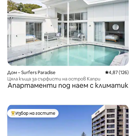
Дом – Surfers Paradise
Средна оценка
4,87 (126)
Цяла къща за сърфисти на остров Капри
Апартаменти под наем с климатик
Избор на гостите
Най-популярен избор на гостите