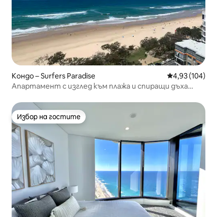
Кондо – Surfers Paradise
Средна оценка
4,93 (104)
Апартамент с изглед към плажа и спиращи дъха
гледки
Избор на гостите
Избор на гостите