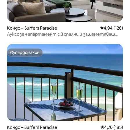
Кондо – Surfers Paradise
Средна оценка
4,94 (126)
Луксозен апартамент с 3 спални и зашеметяващ
изглед към океана в Меритон
Супердомакин
Супердомакин
Кондо – Surfers Paradise
Средна оценка
4,76 (185)