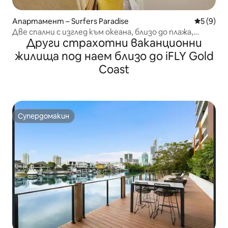
Апартамент – Surfers Paradise
Средна о
5 (9)
Две спални с изглед към океана, близо до плажа,
Други страхотни ваканционни
ресторанти и железопътна гара
жилища под наем близо до iFLY Gold
Coast
Супердомакин
Супердомакин