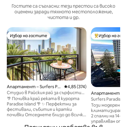
Гостите са съгласни: тези престои са високо
оценени заради тяхното местоположение,
чистота и др.
Избор на гостите
Избор на гос
Избор на гостите
Най-популярен 
Апартамент – Surfers Par
Средна оценка: 4,85 от 5, 374
4,85 (374)
adise
Студио в Райския рай за сърфисти
Апартамент – Su
близо до плажа, маратон и събития
radise
🌴 Почивка край реката в курорта
Surfers Paradise 
Paradise Island 🌴 ✨ Перфектни за
2 спални, парк и 
Този модерен, н
фестивали, събития и кратки
климатизиран а
почивки Отседнете близо до всички
2 спални на 14-и
събития, включително: • Музикален
управляван от 
фестивал Ultra Australia • Филмов
предлага панора