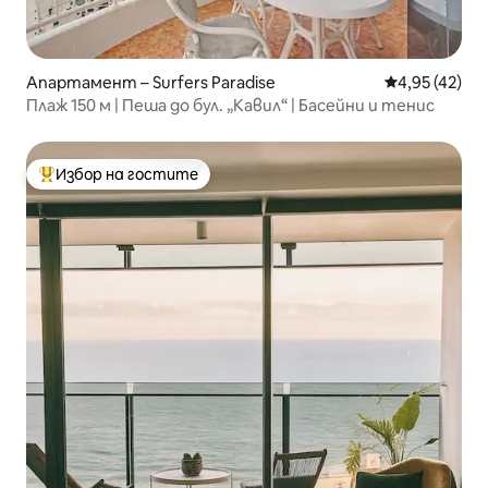
Апартамент – Surfers Paradise
Средна оценк
4,95 (42)
Плаж 150 м | Пеша до бул. „Кавил“ | Басейни и тенис
Избор на гостите
Най-популярен избор на гостите