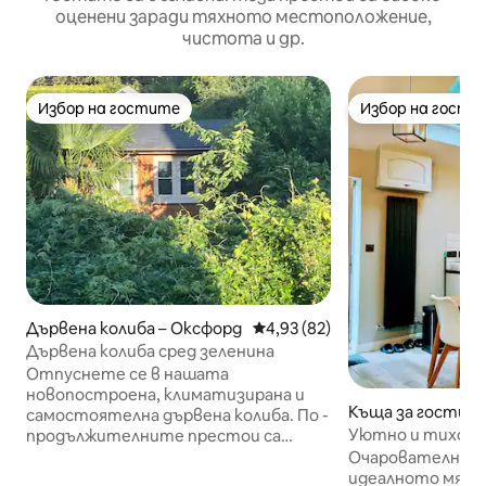
оценени заради тяхното местоположение,
чистота и др.
Избор на гостите
Избор на гости
Избор на гостите
Избор на гости
Дървена колиба – Оксфорд
Средна оценка: 4,93 от 5, 82
4,93 (82)
Дървена колиба сред зеленина
Отпуснете се в нашата
новопостроена, климатизирана и
Къща за гости –
самостоятелна дървена колиба. По -
Уютно и тихо ст
продължителните престои са
Оксфорд
добре дошли. Спокойно убежище,
Очарователното
идеално разположено в Ифли
идеалното място