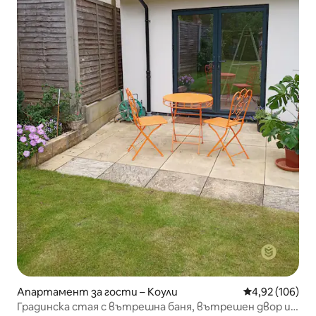
Апартамент за гости – Коули
Средна оценка
4,92 (106)
Градинска стая с вътрешна баня, вътрешен двор и