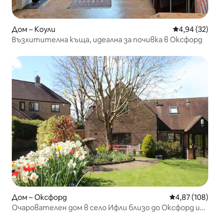
Дом – Коули
Средна оценк
4,94 (32)
Възхитителна къща, идеална за почивка в Оксфорд
Дом – Оксфорд
Средна оценка
4,87 (108)
Очарователен дом в село Ифли близо до Оксфорд и
Темза