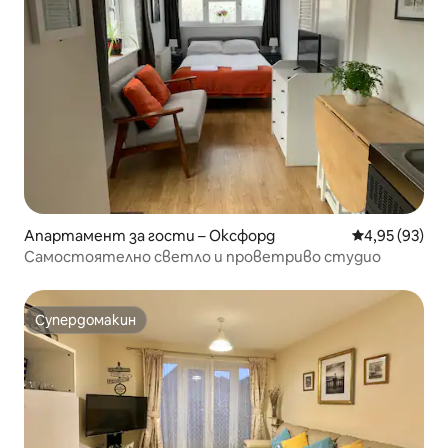
Апартамент за гости – Оксфорд
Средна оценк
4,95 (93)
Самостоятелно светло и проветриво студио
Супердомакин
Супердомакин