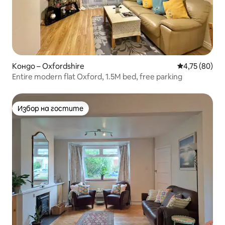
Кондо – Oxfordshire
Средна оценк
4,75 (80)
Entire modern flat Oxford, 1.5M bed, free parking
Избор на гостите
Избор на гостите