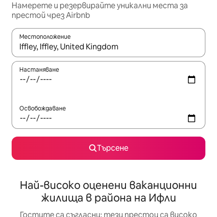
Намерете и резервирайте уникални места за
престой чрез Airbnb
Местоположение
Когато резултатите се покажат, използвайте клавишите 
Настаняване
Освобождаване
Търсене
Най-високо оценени ваканционни
жилища в района на Ифли
Гостите са съгласни: тези престои са високо