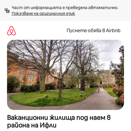
Пропускане
Част от информацията е преведена автоматично. 
към
Показване на оригиналния език
съдържанието
Пуснете обява в Airbnb
Ваканционни жилища под наем в
района на Ифли