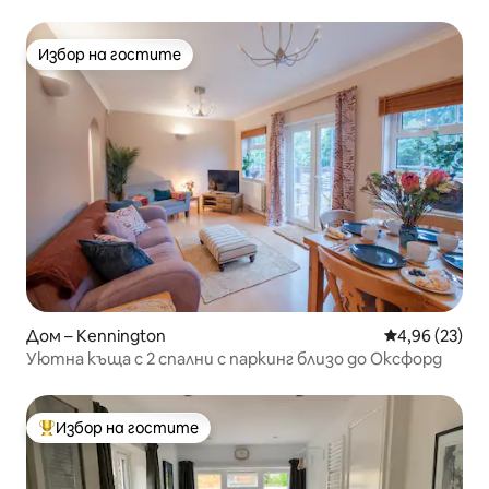
паркинг в Оксфорд
Избор на гостите
Избор на гостите
Дом – Kennington
Средна оценк
4,96 (23)
Уютна къща с 2 спални с паркинг близо до Оксфорд
Избор на гостите
Най-популярен избор на гостите