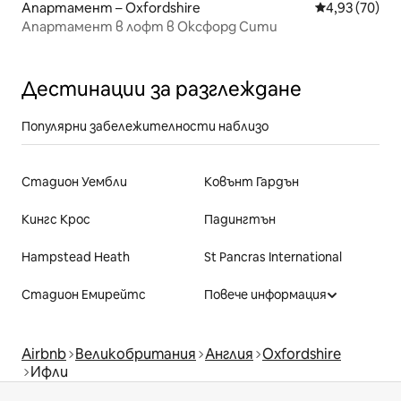
Апартамент – Oxfordshire
Средна оценк
4,93 (70)
Апартамент в лофт в Оксфорд Сити
Дестинации за разглеждане
Популярни забележителности наблизо
Стадион Уембли
Ковънт Гардън
Кингс Крос
Падингтън
Hampstead Heath
St Pancras International
Стадион Емирейтс
Повече информация
Airbnb
Великобритания
Англия
Oxfordshire
Ифли