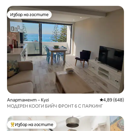
Избор на гостите
Избор на гостите
Апартамент – Кугі
Средна оценка
4,89 (648)
МОДЕРЕН КООГИ БИЙЧ ФРОНТ 6 С ПАРКИНГ
Избор на гостите
Най-популярен избор на гостите