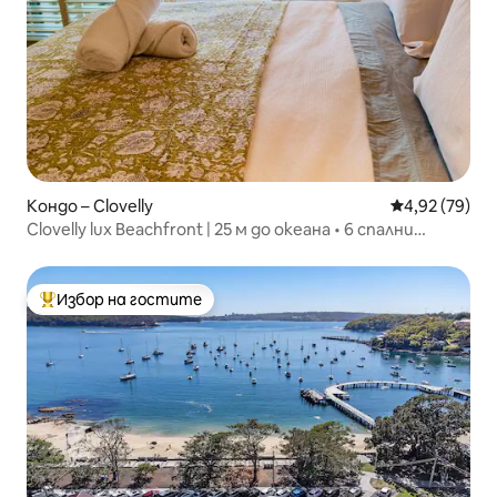
Кондо – Clovelly
Средна оценк
4,92 (79)
Clovelly lux Beachfront | 25 м до океана • 6 спални
места
Избор на гостите
Най-популярен избор на гостите