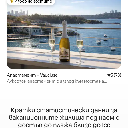
Избор на гостите
Най-популярен избор на гостите
Апартамент – Vaucluse
Средна оц
5 (73)
Луксозен апартамент с изглед към моста на
пристанището в Сидни
Кратки статистически данни за
ваканционните жилища под наем с
достъп до плажа близо до Icc