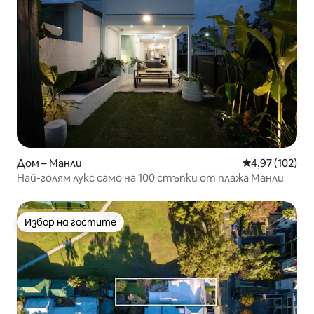
Дом – Манли
Средна оценка
4,97 (102)
Най-голям лукс само на 100 стъпки от плажа Манли
Избор на гостите
Избор на гостите