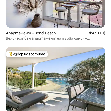
Апартамент – Bondi Beach
Средна оцен
4,9 (111)
Величествен апартамент на първа линия –
климатик, паркинг, пералня, тераса
Избор на гостите
Най-популярен избор на гостите