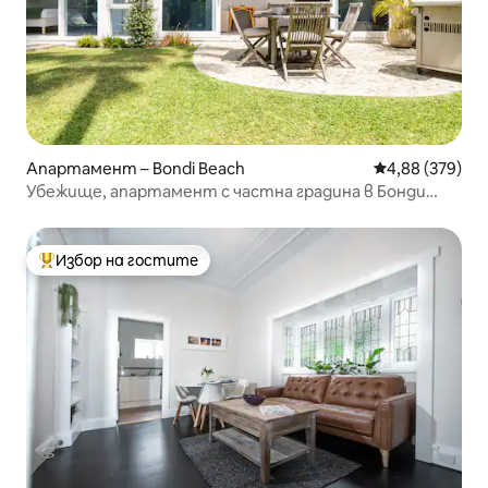
Апартамент – Bondi Beach
Средна оценка
4,88 (379)
Убежище, апартамент с частна градина в Бонди
Бийч
Избор на гостите
Най-популярен избор на гостите