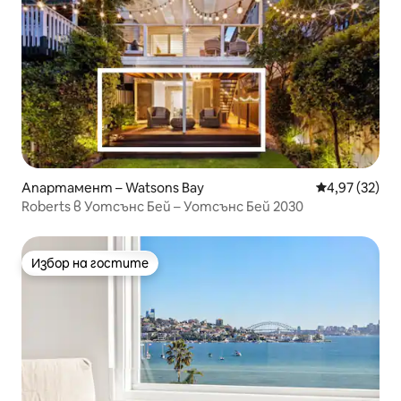
Апартамент – Watsons Bay
Средна оценк
4,97 (32)
Roberts в Уотсънс Бей – Уотсънс Бей 2030
Избор на гостите
Избор на гостите