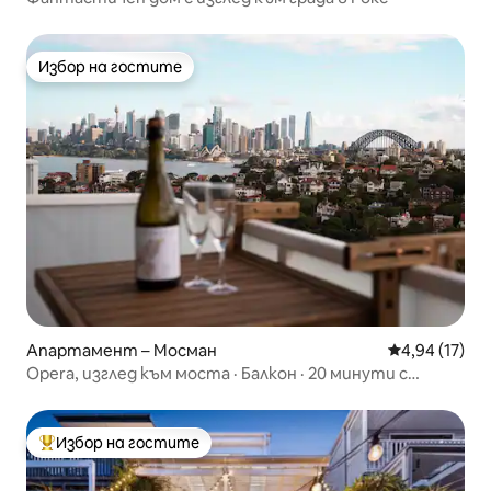
Избор на гостите
Избор на гостите
Апартамент – Мосман
Средна оценк
4,94 (17)
Opera, изглед към моста · Балкон · 20 минути с
ферибот до централния бизнес район
Избор на гостите
Най-популярен избор на гостите