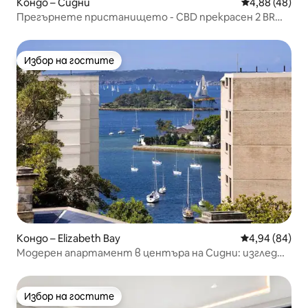
Кондо – Сидни
Средна оценк
4,88 (48)
Прегърнете пристанището - CBD прекрасен 2 BR
Home
Избор на гостите
Избор на гостите
Кондо – Elizabeth Bay
Средна оценк
4,94 (84)
Модерен апартамент в центъра на Сидни: изглед
към пристанището и басейн
Избор на гостите
Избор на гостите