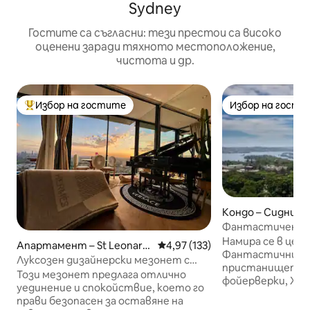
Sydney
Гостите са съгласни: тези престои са високо
оценени заради тяхното местоположение,
чистота и др.
Избор на гостите
Избор на гости
Най-популярен избор на гостите
Избор на гости
Кондо – Сидни
Фантастичен ап
в централния би
Намира се в цент
Апартамент – St Leonard
Средна оценка: 4,97 от 5, 13
4,97 (133)
Фантастични гл
s
Луксозен дизайнерски мезонет с
пристанището, 
1 спалня•Изглед към
Този мезонет предлага отлично
фойерверки, Хайд
небостъргачите•Паркинг
уединение и спокойствие, което го
Ботаническата 
прави безопасен за оставяне на
Това специално 