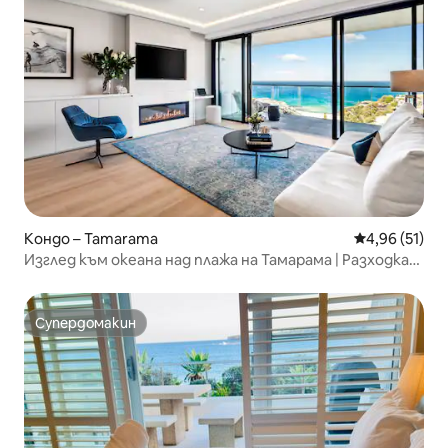
Кондо – Tamarama
Средна оценк
4,96 (51)
Изглед към океана над плажа на Тамарама | Разходка
до Бонди
Супердомакин
Супердомакин