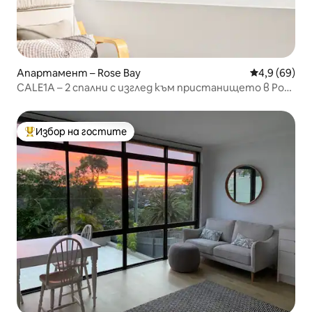
Апартамент – Rose Bay
Средна оцен
4,9 (69)
CALE1A – 2 спални с изглед към пристанището в Роуз
Бей
Избор на гостите
Най-популярен избор на гостите