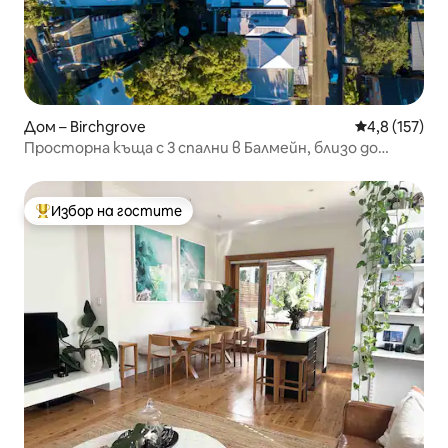
Дом – Birchgrove
Средна оценк
4,8 (157)
Просторна къща с 3 спални в Балмейн, близо до
пристанището
Избор на гостите
Най-популярен избор на гостите