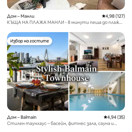
Дом – Манли
Средна оценка
4,98 (127)
КЪЩА НА ПЛАЖА МАНЛИ - 8 минути пеша до плаж
Манли!
Избор на гостите
Избор на гостите
Дом – Balmain
Средна оценк
4,94 (35)
Стилен таунхаус – басейн, фитнес зала, сауна и
гледка към града