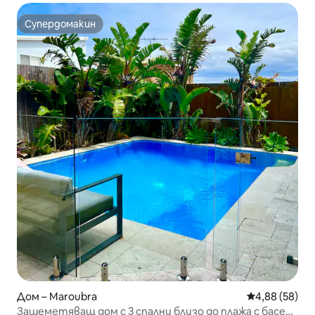
Супердомакин
Супердомакин
Дом – Maroubra
Средна оценк
4,88 (58)
Зашеметяващ дом с 3 спални близо до плажа с басейн