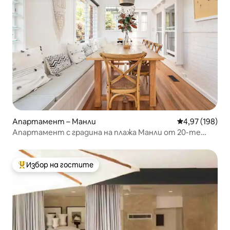
Апартамент – Манли
Средна оценка
4,97 (198)
Апартамент с градина на плажа Манли от 20-те
години, напълно обновен.
Избор на гостите
Най-популярен избор на гостите