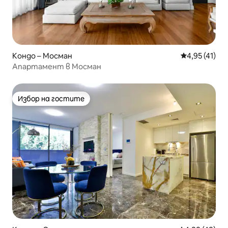
Кондо – Мосман
Средна оценк
4,95 (41)
Апартамент в Мосман
Избор на гостите
Избор на гостите