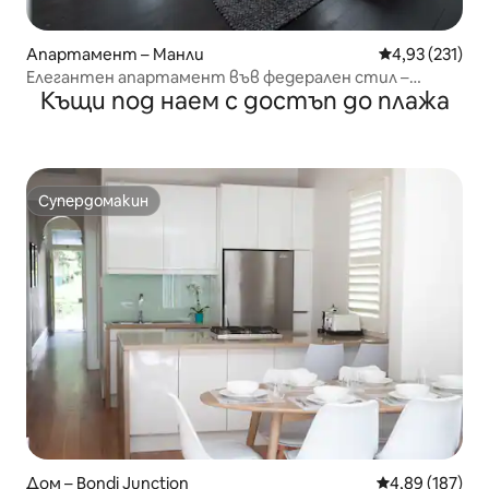
Апартамент – Манли
Средна оценка
4,93 (231)
Елегантен апартамент във федерален стил –
Къщи под наем с достъп до плажа
Манли Уорф
Супердомакин
Супердомакин
Дом – Bondi Junction
Средна оценка
4,89 (187)