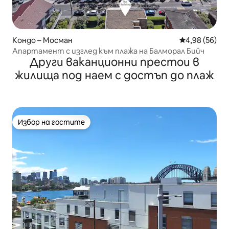
Кондо – Мосман
Средна оценк
4,98 (56)
Апартамент с изглед към плажа на Балморал Бийч
Други ваканционни престои в
жилища под наем с достъп до плаж
Избор на гостите
Избор на гостите