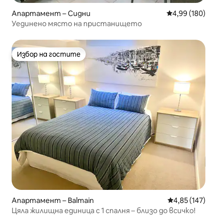
Апартамент – Сидни
Средна оценка
4,99 (180)
Уединено място на пристанището
Избор на гостите
Избор на гостите
Апартамент – Balmain
Средна оценка
4,85 (147)
Цяла жилищна единица с 1 спалня – близо до всичко!