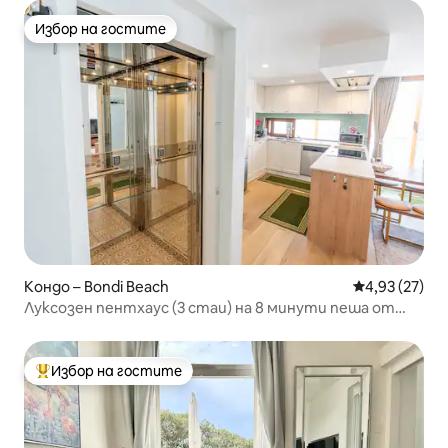
Избор на гостите
Избор на гостите
Кондо – Bondi Beach
Средна оценк
4,93 (27)
Луксозен пентхаус (3 стаи) на 8 минути пеша от
плажа
Избор на гостите
Най-популярен избор на гостите