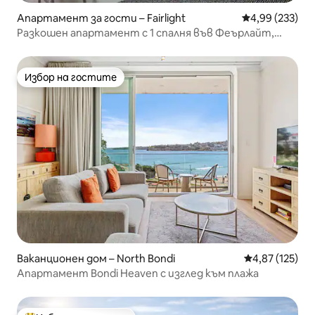
Апартамент за гости – Fairlight
Средна оценка
4,99 (233)
Разкошен апартамент с 1 спалня във Феърлайт,
близо до Манли
Избор на гостите
Избор на гостите
Ваканционен дом – North Bondi
Средна оценка
4,87 (125)
Апартамент Bondi Heaven с изглед към плажа