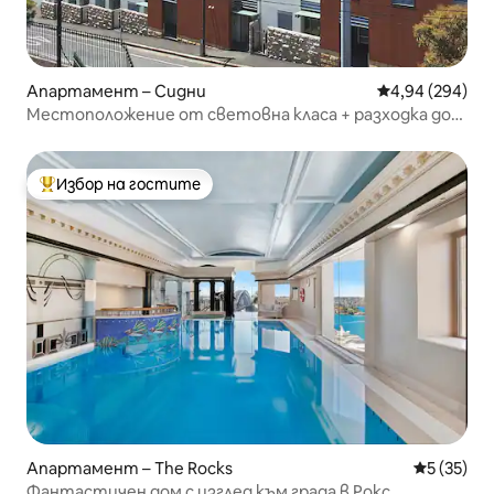
Апартамент – Сидни
Средна оценка
4,94 (294)
Местоположение от световна класа + разходка до
пристанището + изглед към моста
Избор на гостите
Най-популярен избор на гостите
Апартамент – The Rocks
Средна оц
5 (35)
Фантастичен дом с изглед към града в Рокс