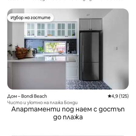
и сауна
Избор на гостите
Избор на гостите
Дом – Bondi Beach
Средна оценк
4,9 (125)
Чисто и уютно на плажа Бонди
Апартаменти под наем с достъп
до плажа