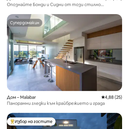
Опознайте Бонди и Сидни от този стилно
обзаведен дом.
Супердомакин
Супердомакин
Дом – Malabar
Средна оценк
4,88 (25)
Панорамни гледки към крайбрежието и града
Избор на гостите
Най-популярен избор на гостите