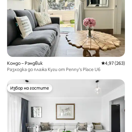
Кондо – Рэндвик
Средна оценка
4,97 (263)
Разходка до плажа Куги от Penny's Place U6
Избор на гостите
Избор на гостите