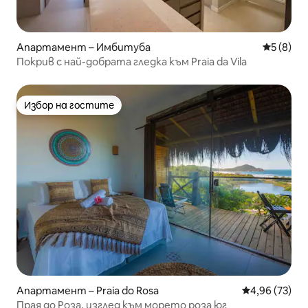
Апартамент – Имбитуба
Средна о
5 (8)
Покрив с най-добрата гледка към Praia da Vila
Избор на гостите
Избор на гостите
Апартамент – Praia do Rosa
Средна оценк
4,96 (73)
Прая до Роза, изглед към морето роза юг