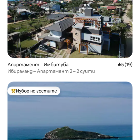
Апартамент – Имбитуба
Средна оц
5 (19)
Ибираланд – Апартамент 2 – 2 суити
Избор на гостите
Най-популярен избор на гостите