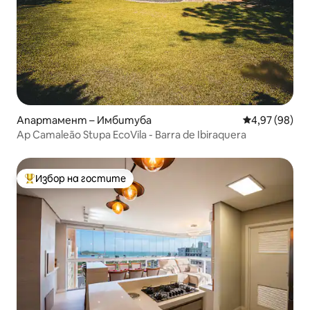
Апартамент – Имбитуба
Средна оценк
4,97 (98)
Ap Camaleão Stupa EcoVila - Barra de Ibiraquera
Избор на гостите
Най-популярен избор на гостите