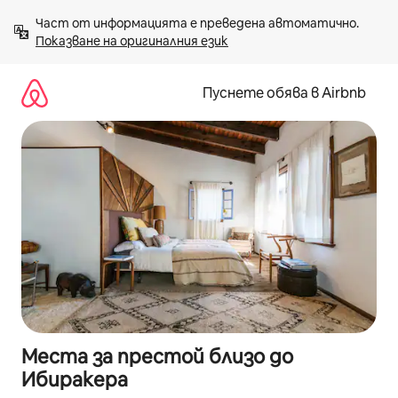
Пропускане
Част от информацията е преведена автоматично. 
към
Показване на оригиналния език
съдържанието
Пуснете обява в Airbnb
Места за престой близо до
Ибиракера