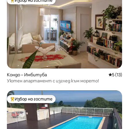
Избор на гостите
Най-популярен избор на гостите
Кондо – Имбитуба
Средна оц
5 (13)
Уютен апартамент с изглед към морето!
Избор на гостите
Най-популярен избор на гостите