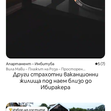
Апартамент – Имбитуба
Средна о
5 (7)
Вила Мави – Плажът на Роза – Просторен
Други страхотни ваканционни
апартамент с хидромасажна вана
жилища под наем близо до
Ибиракера
Избор на гостите