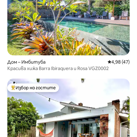
Дом – Имбитуба
Средна оценк
4,98 (47)
Красива хижа Barra Ibiraquera и Rosa VGZ0002
Избор на гостите
Най-популярен избор на гостите