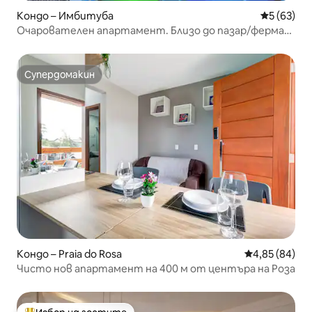
Кондо – Имбитуба
Средна оц
5 (63)
Очарователен апартамент. Близо до пазар/ферма/
пекарна
Супердомакин
Супердомакин
Кондо – Praia do Rosa
Средна оценк
4,85 (84)
Чисто нов апартамент на 400 м от центъра на Роза