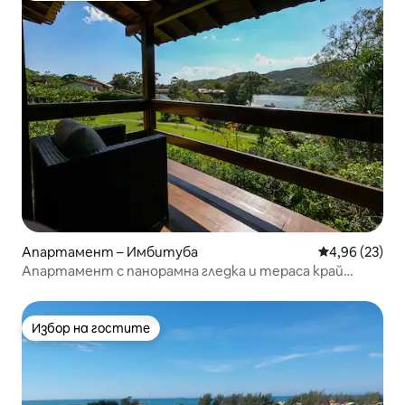
Апартамент – Имбитуба
Средна оценк
4,96 (23)
Апартамент с панорамна гледка и тераса край
лагуната
Избор на гостите
Избор на гостите