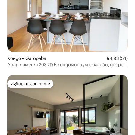
Кондо – Garopaba
Средна оценк
4,93 (54)
Апартамент 203 2D в кондоминиум с басейн, добре
разположен
Избор на гостите
Избор на гостите