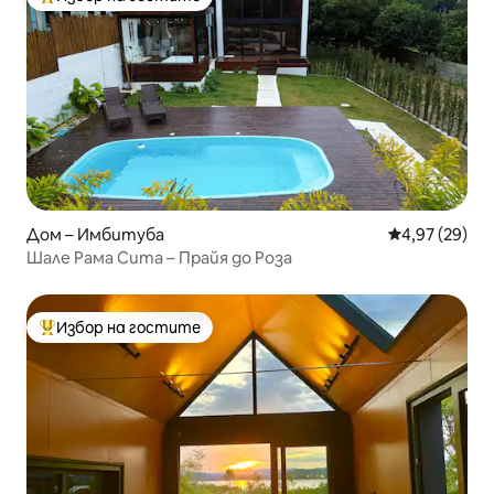
Най-популярен избор на гостите
Дом – Имбитуба
Средна оценк
4,97 (29)
Шале Рама Сита – Прайя до Роза
Избор на гостите
Най-популярен избор на гостите