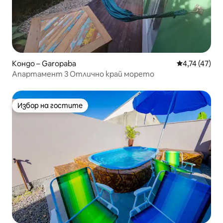
Кондо – Garopaba
Средна оценк
4,74 (47)
Апартамент 3 Отлично край морето
Избор на гостите
Избор на гостите