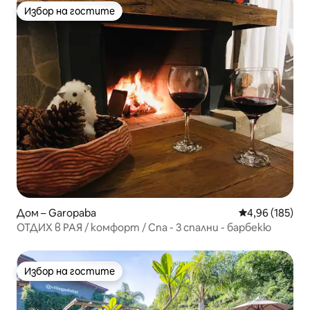
Избор на гостите
Избор на гостите
Дом – Garopaba
Средна оценка
4,96 (185)
ОТДИХ в РАЯ / комфорт / Спа - 3 спални - барбекю
Избор на гостите
Избор на гостите