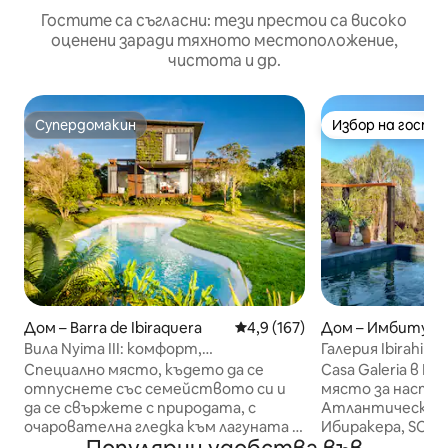
Гостите са съгласни: тези престои са високо
оценени заради тяхното местоположение,
чистота и др.
Супердомакин
Избор на гости
Супердомакин
Избор на гости
Дом – Barra de Ibiraquera
Средна оценка: 4,9 от 5, 167
4,9 (167)
Дом – Имбитуба
Вила Nyima III: комфорт,
Галерия Ibirahill
спокойствие и природа
басезон
Специално място, където да се
Casa Galeria в И
отпуснете със семейството си и
място за наста
да се свържете с природата, с
Атлантическата
очарователна гледка към лагуната и
Ибиракера, SC – 
морето на заден план. Къщата
da Luz, на 10 мин