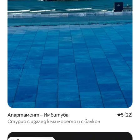
Апартамент – Имбитуба
Средна оц
5 (22)
Студио с изглед към морето и с балкон