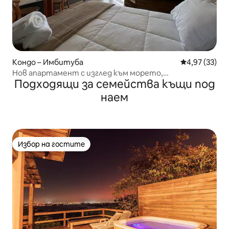
Кондо – Имбитуба
Средна оценк
4,97 (33)
Нов апартамент с изглед към морето,
Подходящи за семейства къщи под
хидромасажна вана и балкон
наем
Избор на гостите
Избор на гостите