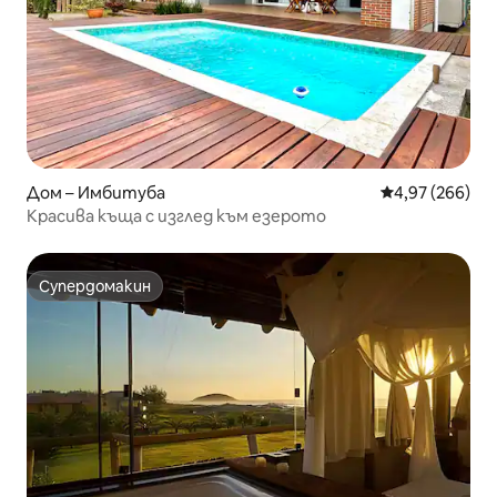
Дом – Имбитуба
Средна оценка
4,97 (266)
Красива къща с изглед към езерото
Супердомакин
Супердомакин