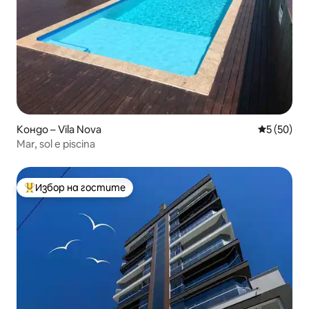
Кондо – Vila Nova
Средна оц
5 (50)
Mar, sol e piscina
Избор на гостите
Най-популярен избор на гостите