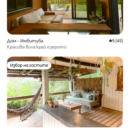
Дом – Имбитуба
Средна оц
5 (45)
Красива вила край езерото
Избор на гостите
Избор на гостите