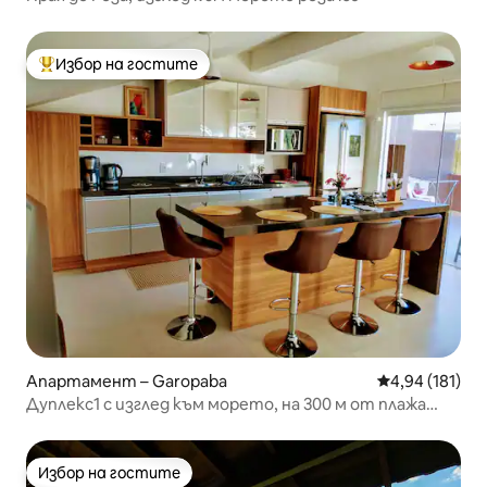
Избор на гостите
Най-популярен избор на гостите
Апартамент – Garopaba
Средна оценка
4,94 (181)
Дуплекс1 с изглед към морето, на 300 м от плажа
Гаропаба!
Избор на гостите
Избор на гостите