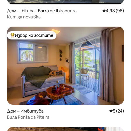
Дом – Ibituba - Barra de Ibiraquera
Средна оценк
4,98 (98)
Кът за почивка
Избор на гостите
Най-популярен избор на гостите
Дом – Имбитуба
Средна оц
5 (24)
Вила Ponta da Piteira