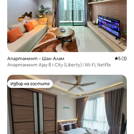
Апартамент – Шах-Алам
Средна о
5 (3)
Апартамент Ajay в i-City (Liberty) | Wi-Fi, Netflix
Избор на гостите
Избор на гостите