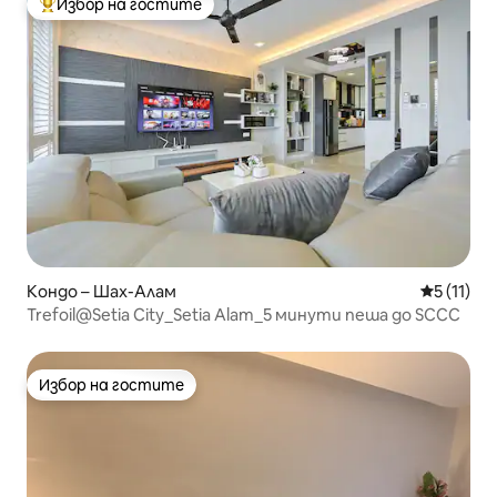
Избор на гостите
Най-популярен избор на гостите
Кондо – Шах-Алам
Средна оц
5 (11)
Trefoil@Setia City_Setia Alam_5 минути пеша до SCCC
Избор на гостите
Избор на гостите