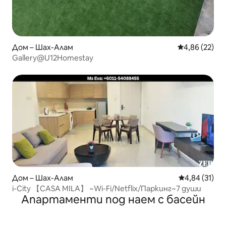
Дом – Шах-Алам
Средна оценк
4,86 (22)
Gallery@U12Homestay
Дом – Шах-Алам
Средна оценк
4,84 (31)
i-City 【CASA MILA】 ~Wi-Fi/Netflix/Паркинг~7 души
Апартаменти под наем с басейн