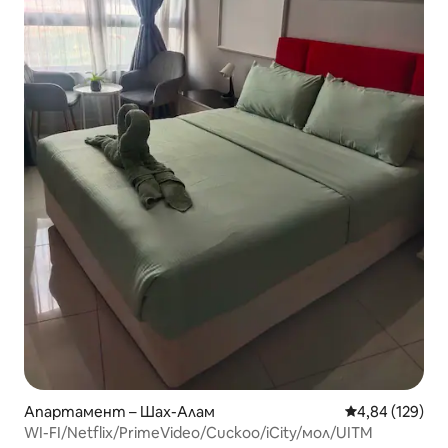
Апартамент – Шах-Алам
Средна оценка
4,84 (129)
WI-FI/Netflix/PrimeVideo/Cuckoo/iCity/мол/UITM