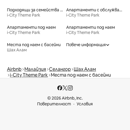
Подходящи за семейства места под наем
Апартаменти с обслужване под наем
i-City Theme Park
i-City Theme Park
Апартаменти под наем
Апартаменти под наем
i-City Theme Park
i-City Theme Park
Места под наем с басейни
Повече информация
Шах Алам
Airbnb
Малайзия
Селангор
Шах Алам
i-City Theme Park
Места под наем с басейни
© 2026 Airbnb, Inc.
Поверителност
Условия