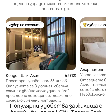
оценени заради тяхното местоположение,
чистота и др.
Избор на гостите
Избор на гос
Избор на гостите
Най-популярен 
Апартамент – 
Уютен апартаме
Кондо – Шах-Алам
Средна оценка: 5 от 5, 12
5 (12)
мола и тематичн
Отседнете в сър
Просторен удобен дом 55-инчов
Алам – идеално м
телевизор със саундбар + Netflix i-
Отпуснете се в уютна и светла
семейства и слу
City
спалня с двойно легло „queen size“,
Първокласно мес
просторно помещение, тоалетно
1 минута пеша 
огледало и ленени матраци,
център Central i-C
Популярни удобства за жилища с
възглавници и кърпи с хотелско
3 минути от те
качество. Предлага се с Netflix HD