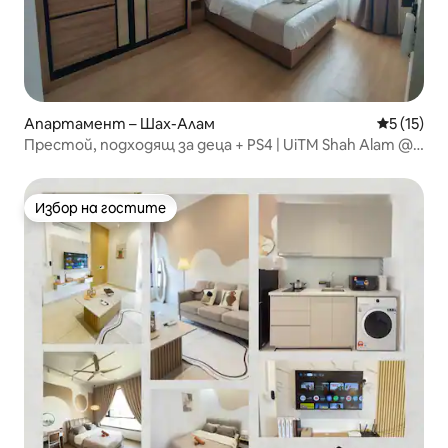
Апартамент – Шах-Алам
Средна оц
5 (15)
Престой, подходящ за деца + PS4 | UiTM Shah Alam @
i-City
Избор на гостите
Избор на гостите