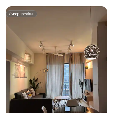
пешеходно разстояние от центъра на i-City
Супердомакин
Супердомакин