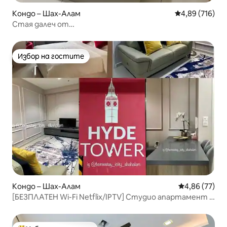
Кондо – Шах-Алам
Средна оценка
4,89 (716)
Стая далеч от
дома*NETFLIX*500Mbps*самостоятелно
настаняване
Избор на гостите
Избор на гостите
Кондо – Шах-Алам
Средна оценк
4,86 (77)
[БЕЗПЛАТЕН Wi-Fi Netflix/IPTV] Студио апартамент с
изглед към мола