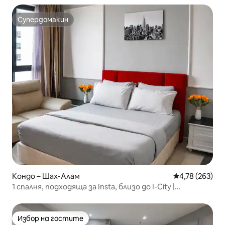
Супердомакин
Супердомакин
Кондо – Шах-Алам
Средна оценка
4,78 (263)
1 спалня, подходяща за Insta, близо до I-City |
Безплатно паркиране и Wi-Fi
Избор на гостите
Избор на гостите