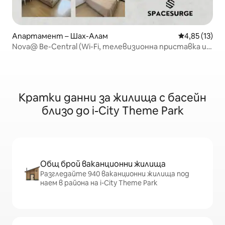
Апартамент – Шах-Алам
Средна оценк
4,85 (13)
Nova@ Be-Central (Wi-Fi, телевизионна приставка и 1
паркинг)
Кратки данни за жилища с басейн
близо до i-City Theme Park
Общ брой ваканционни жилища
Разгледайте 940 ваканционни жилища под
наем в района на i-City Theme Park