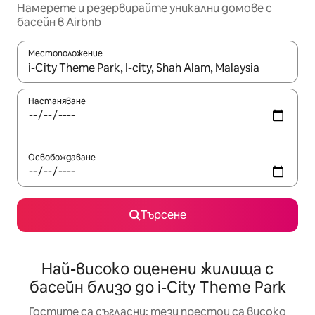
Намерете и резервирайте уникални домове с
басейн в Airbnb
Местоположение
Когато резултатите се покажат, използвайте клавишите 
Настаняване
Освобождаване
Търсене
Най-високо оценени жилища с
басейн близо до i-City Theme Park
Гостите са съгласни: тези престои са високо