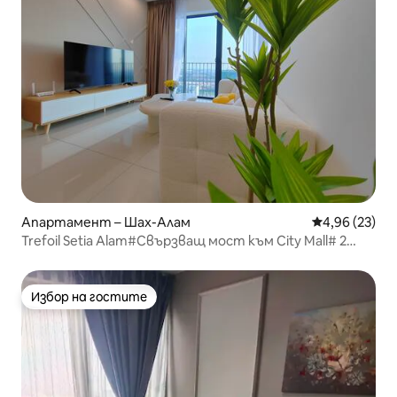
Апартамент – Шах-Алам
Средна оценк
4,96 (23)
Trefoil Setia Alam#Свързващ мост към City Mall# 2
спални
Избор на гостите
Избор на гостите