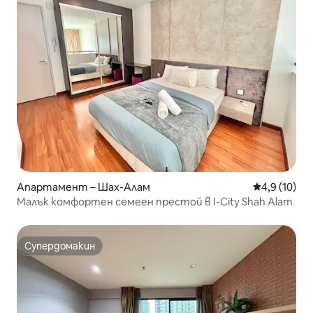
Апартамент – Шах-Алам
Средна оцен
4,9 (10)
Малък комфортен семеен престой в I-City Shah Alam
Супердомакин
Супердомакин