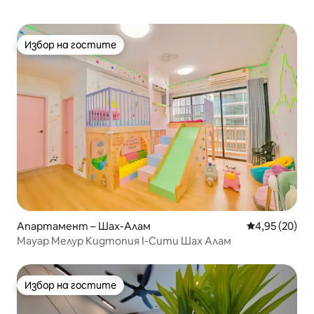
Избор на гостите
Избор на гостите
Апартамент – Шах-Алам
Средна оценк
4,95 (20)
Мауар Мелур Кидтопия I-Сити Шах Алам
Избор на гостите
Избор на гостите