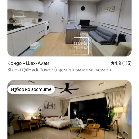
Кондо – Шах-Алам
Средна оценк
4,9 (115)
Studio7@HydeTower (изглед към мола: легло +
разтегателен диван)
Избор на гостите
Избор на гостите