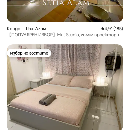
Кондо – Шах-Алам
Средна оценка
4,91 (185)
【ПОПУЛЯРЕН ИЗБОР】Muji Studio, голям проектор +
достъп до Netflix
Избор на гостите
Избор на гостите