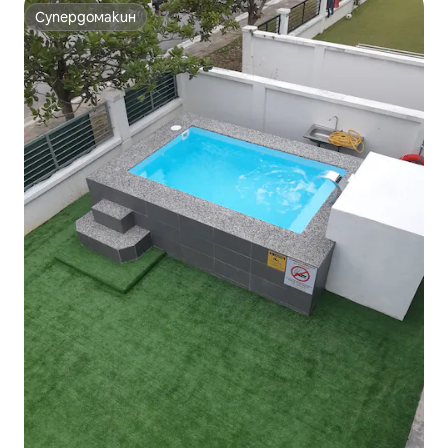
Супердомакин
Супердомакин