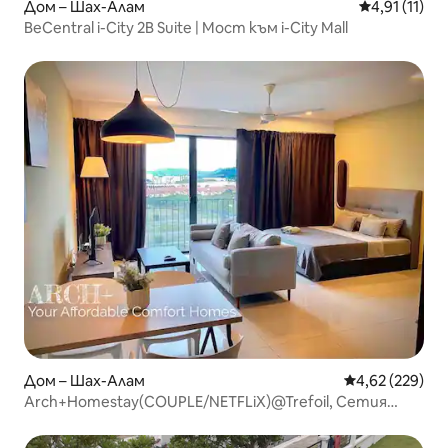
Дом – Шах-Алам
Средна оцен
4,91 (11)
BeCentral i-City 2B Suite | Мост към i-City Mall
Дом – Шах-Алам
Средна оценка
4,62 (229)
Arch+Homestay(COUPLE/NETFLiX)@Trefoil, Сетия
Алам