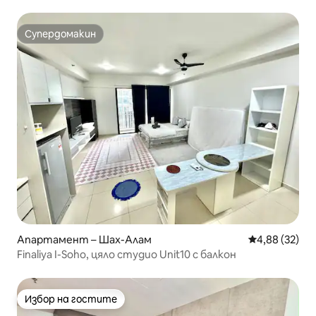
Супердомакин
Супердомакин
Апартамент – Шах-Алам
Средна оценк
4,88 (32)
Finaliya I-Soho, цяло студио Unit10 с балкон
Избор на гостите
Избор на гостите