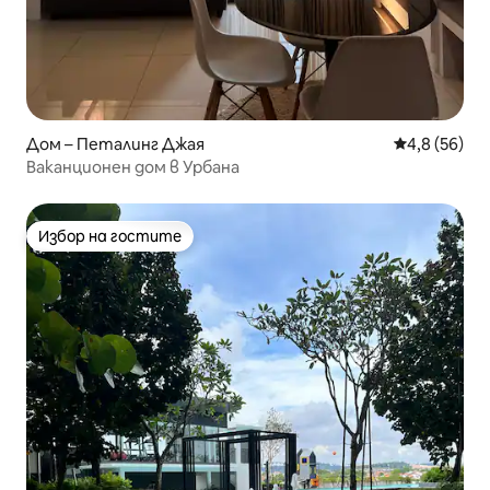
Дом – Петалинг Джая
Средна оцен
4,8 (56)
Ваканционен дом в Урбана
Избор на гостите
Избор на гостите