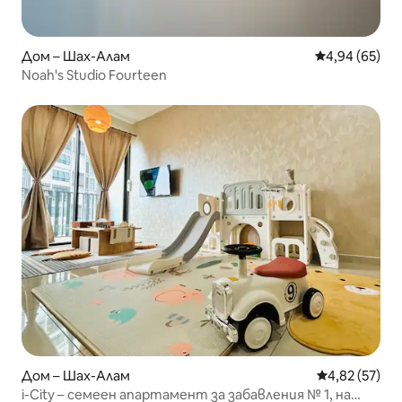
Дом – Шах-Алам
Средна оценк
4,94 (65)
Noah's Studio Fourteen
Дом – Шах-Алам
Средна оценк
4,82 (57)
i-City – семеен апартамент за забавления № 1, на