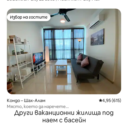
Избор на гостите
Избор на гостите
Кондо – Шах-Алам
Средна оценка
4,95 (615)
Място, което да наречете
Други ваканционни жилища под
дом*PS4*NETFLIX*500Mbps* самостоятелно
настаняване
наем с басейн