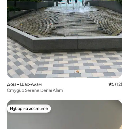
Дом – Шах-Алам
Средна оц
5 (12)
Студио Serene Denai Alam
Избор на гостите
Избор на гостите