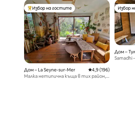
Избор на гостите
Избор 
Най-популярен избор на гостите
Избор 
Дом – Ту
Samadhi –
климатик
Дом – La Seyne-sur-Mer
Средна оценка: 4,9 о
4,9 (196)
Малка нетипична къща в тих район,
на крачка от плажа