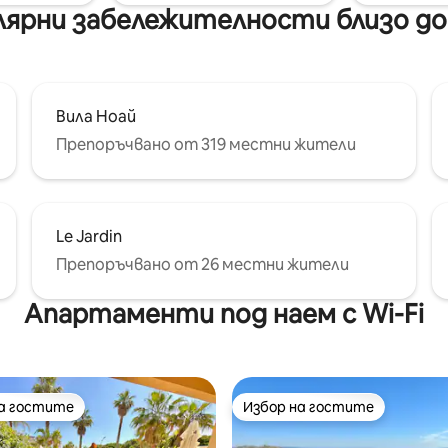
лярни забележителности близо д
Вила Ноай
Препоръчвано от 319 местни жители
Le Jardin
Препоръчвано от 26 местни жители
Апартаменти под наем с Wi-Fi
на гостите
Избор на гостите
на гостите
Избор на гостите