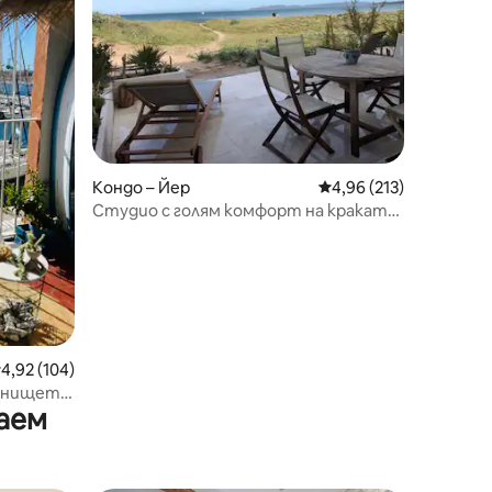
Кондо – Йер
Средна оценка: 4,96 
4,96 (213)
Студио с голям комфорт на краката
във водата
редна оценка: 4,92 от 5, 104 отзива
4,92 (104)
анището,
аем