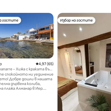
на гостите
Избор на гостите
на гостите
Избор на гостите
р
Средна оценка: 4,97 от 5, 65 отзива
4,97 (65)
anarre – Хижа с краката във
от 5, 84 отзива
е спокойното ни уединение
шли в нашата
елна дървена колиба,
на плажа Алманар в Иер.
ани за настаняване на до 6
е създадохме със сърце
нство, съчетаващо
 и автентичност,