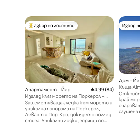
Избор на гостите
Избор 
Най-популярен избор на гостите
Избор 
Дом – Йе
Къща Alm
Апартамент – Йер
Средна оценка: 4,99 
4,99 (84)
водата
Открийт
Изглед към морето на Поркерол –
край морето! Добре до
плаж на 500 м пеша
Зашеметяваща гледка към морето и
очароват
уникална панорама на Поркерол,
сгушена 
Левант и Пор-Кро, докъдето поглед
Проектир
стига! Уникални лодки, горящи по
души, ни
изгрев слънце. По залез слънце -
простра
вълшебно зрелище от платноходки
комфорт
в цветовете на слънцето. Чудесно