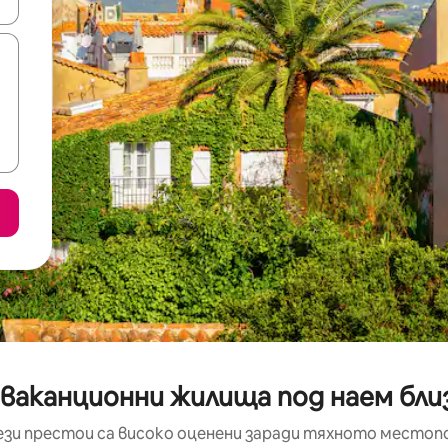
е клавишите със стрелки нагоре и надолу или навигирайте с д
 ваканционни жилища под наем бли
ези престои са високо оценени заради тяхното местоп