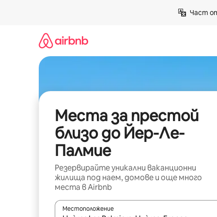
Пропускане
Част от
към
съдържанието
Места за престой
близо до Йер-Ле-
Палмие
Резервирайте уникални ваканционни
жилища под наем, домове и още много
места в Airbnb
Местоположение