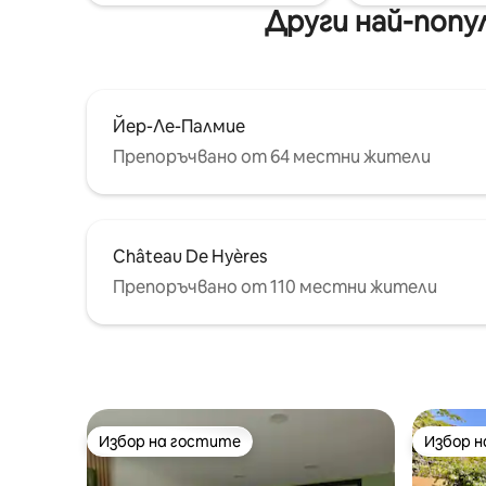
Други най-попу
Йер-Ле-Палмие
Препоръчвано от 64 местни жители
Château De Hyères
Препоръчвано от 110 местни жители
Избор на гостите
Избор 
Избор на гостите
Избор 