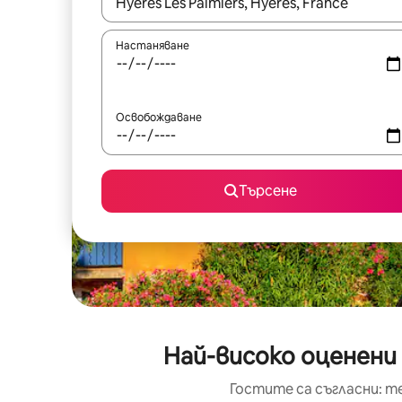
Когато резултатите се покажат, използвайт
Настаняване
Освобождаване
Търсене
Най-високо оценени
Гостите са съгласни: т