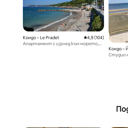
Кондо – Le Pradet
Средна оценка: 4,9 о
4,9 (104)
Апартамент с изглед към морето,
Кондо – 
климатик, интернет, плаж на 50 м
Студио на
Bergerie
По