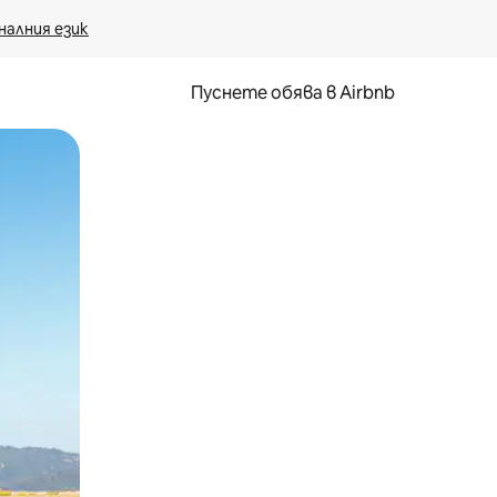
налния език
Пуснете обява в Airbnb