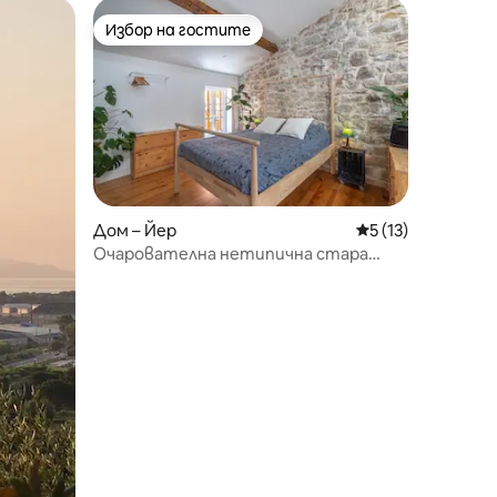
Избор на гостите
Избор на гостите
Дом – Йер
Средна оценка: 5
5 (13)
Очарователна нетипична стара
част на Йер