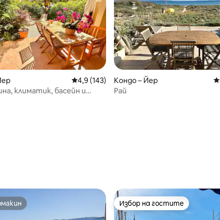
Йер
Средна оценка: 4,9 от 5, 143 отзива
4,9 (143)
Кондо – Йер
С
дина, климатик, басейн и
Рай
– Жиан
т 5, 149 отзива
омакин
Избор на гостите
омакин
Избор на гостите