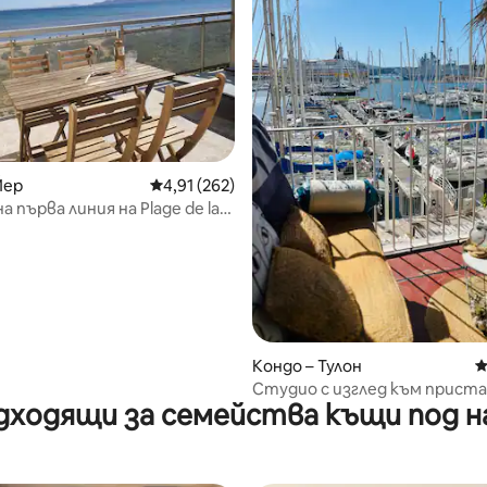
т 5, 104 отзива
Йер
Средна оценка: 4,91 от 5, 262 отзива
4,91 (262)
 първа линия на Plage de la
Кондо – Тулон
С
Студио с изглед към прист
дходящи за семейства къщи под н
балкон, паркинг