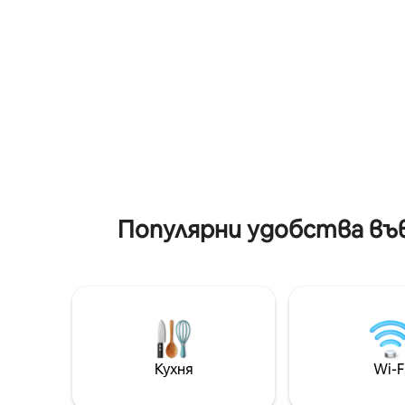
предлага
местоположение: - удобства на
пешеход
2 крачки - Плаж на пешеходно
Ще бъде
разстояние (300 м) - Морски
плискане
трансфер до Пор Кро в подножието
насладите н
на апартамента и трансфер до
директе
Поркерол в долната част на
долната 
жилището през летния сезон.
което съ
Паркингът е включен. Достъп до
крилото
село Ла Капте пеша край плажа на 2
км - Включен е частен паркинг
Популярни удобства във
Кухня
Wi-F