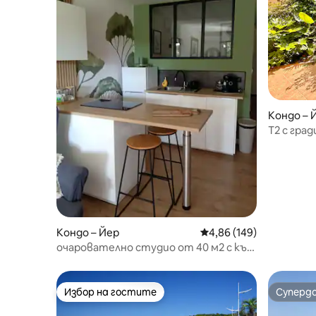
Кондо – 
Т2 с гра
паркинг 
Кондо – Йер
Средна оценка: 4,86 о
4,86 (149)
очарователно студио от 40 м2 с кът
за спане
Избор на гостите
Суперд
Избор на гостите
Суперд