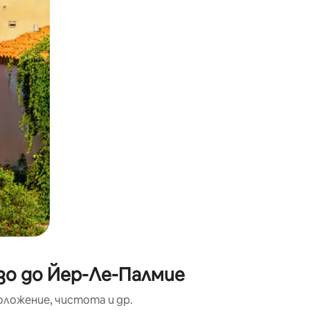
окосване или плъзгане.
зо до Йер-Ле-Палмие
оложение, чистота и др.