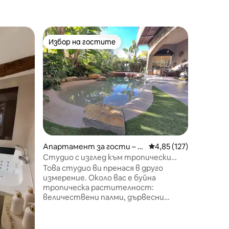
Дом – Б
Избор на гостите
Избо
Избор на гостите
Най-по
LOFT SUR
Превъзх
площ око
хладилн
тоалетн
160 см и
изглед к
Бандол.
морето,
пристан
Апартамент за гости – Й
Средна оценка: 4,85 
4,85 (127)
са пеша
ер
ЗАРЕЖДА
Студио с изглед към тропически
автомоб
лагуна Райски остров
Това студио ви пренася в друго
имаме о
измерение. Около вас е буйна
Airbnb, 
тропическа растителност:
Bleus 2“ 
величествени палми, дървесни
РАЗГЛЕ
папрати, бамбук... Истински
островен оазис от зеленина, за
който може би сте си мислили, че е