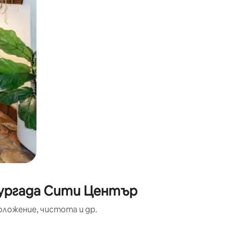
Хургада Сити Център
оложение, чистота и др.