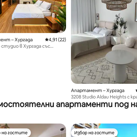
от 5, 27 отзива
ент – Хургада
Средна оценка: 4,91 от 5, 22 отзива
4,91 (22)
 студио в Хургада със
яваща гледка към морето
Апартамент – Хургада
3208 Studio Aldau Heights с к
мостоятелни апартаменти под н
изглед
 на гостите
Избор на гостите
улярен избор на гостите
Избор на гостите