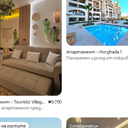
от 5, 49 отзива
Апартамент – Hurghada 1
Панорамен изглед от покрив
т – Touristic Village
Средна оценка: 5 от 5, 19 отзива
5 (19)
н апартамент пред
я плаж
 на гостите
Супердомакин