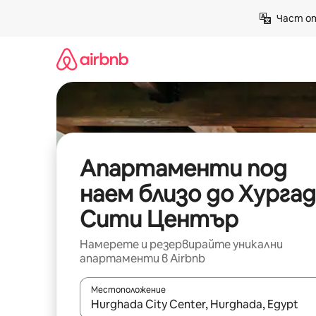
Пропускане
Част от
към
съдържанието
Апартаменти под
наем близо до Хурга
Сити Център
Намерете и резервирайте уникални
апартаменти в Airbnb
Местоположение
Когато резултатите се покажат, използвайт