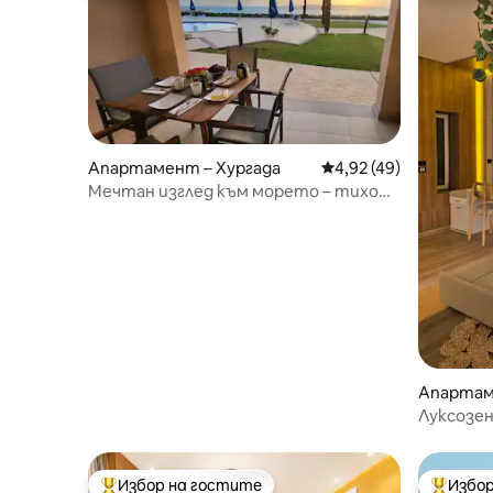
Апартамент – Хургада
Средна оценка: 4,92 
4,92 (49)
Мечтан изглед към морето – тихо
*Susi's The View*
Апартамен
s
Луксозе
мечтани
Избор на гостите
Избор