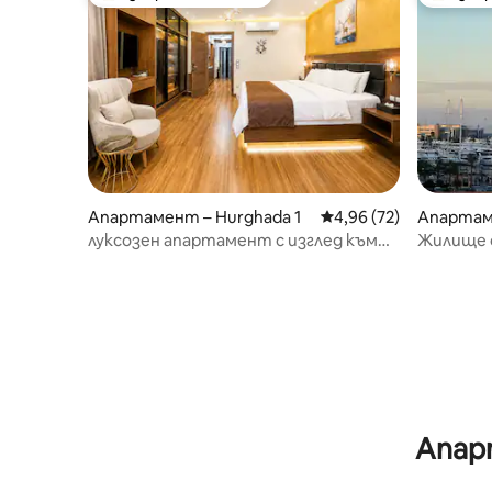
Най-популярен избор на гостите
Най-поп
Апартамент – Hurghada 1
Средна оценка: 4,96 
4,96 (72)
Апартаме
rst
луксозен апартамент с изглед към
Жилище 
морето
| На няк
пристан
Апар