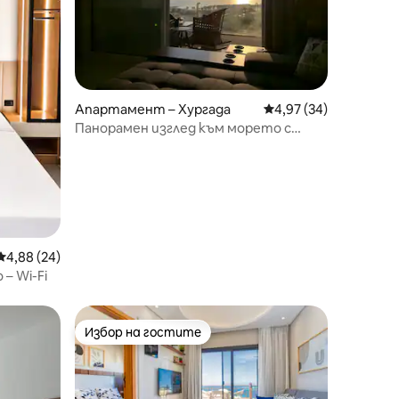
Апартамент – Хургада
Средна оценка: 4,97
4,97 (34)
Панорамен изглед към морето с
басейн на покрива
Средна оценка: 4,88 от 5, 24 отзива
4,88 (24)
– Wi-Fi
Избор на гостите
тите
Избор на гостите