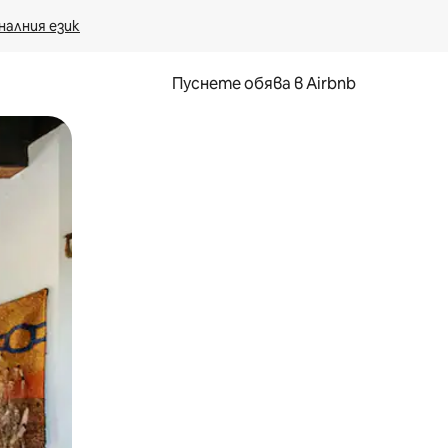
налния език
Пуснете обява в Airbnb
окосване или плъзгане.