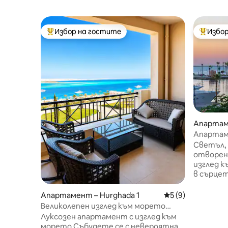
Избор на гостите
Избор
Най-популярен избор на гостите
Най-поп
Апартаме
Апартам
балкон с
Светъл,
отворен
изглед 
в сърцето на 
от межд
Хургада 
Апартамент – Hurghada 1
Средна оценка: 5
5 (9)
Go Bus и 
Великолепен изглед към морето
пристан
Chez Jenny/БЕЗПЛАТЕН плаж
Луксозен апартамент с изглед към
на Хурга
морето Събудете се с невероятна