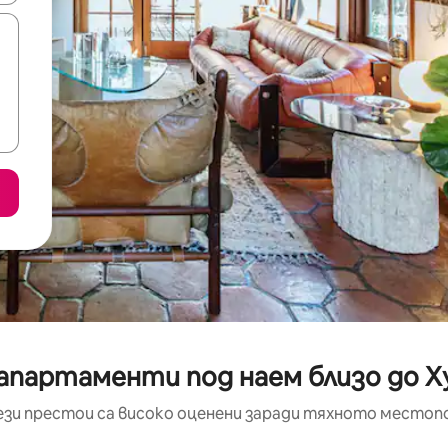
 апартаменти под наем близо до 
ези престои са високо оценени заради тяхното местоп