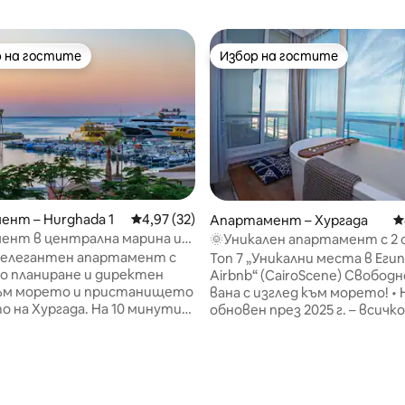
 на гостите
Избор на гостите
улярен избор на гостите
Избор на гостите
нт – Hurghada 1
Средна оценка: 4,97 от 5, 32 отзива
4,97 (32)
Апартамент – Хургада
С
ент в централна марина и
🌞Уникален апартамент с 2 
 изглед към морето
изглед към ❤️ морето в Хург
 елегантен апартамент с
Топ 7 „Уникални места в Еги
о планиране и директен
Airbnb“ (CairoScene) Свобо
към морето и пристанището
вана с изглед към морето! • Напълно
Хургада. На 10 минути
обновен през 2025 г. – всичко
ународното летище
стилно • Невероятна гледка
На 7 минути от спирките на
морето – от балкона, легло
 от 5, 9 отзива
Blue Bus На 1 минута от
дивана, ваната и дори душа 
ището и крайбрежната алея
Кафемашина Philips (неогран
да (ресторанти и кафенета)
количество първокласно кафе