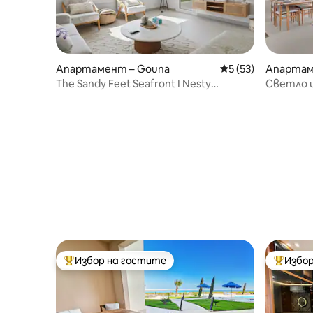
Апартамент – Gouna
Средна оценка: 5 
5 (53)
Апартаме
The Sandy Feet Seafront I Nesty
Светло и
Hospitality
спални •
Избор на гостите
Избор
Най-популярен избор на гостите
Най-поп