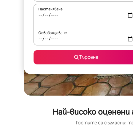
Настаняване
Освобождаване
Търсене
Най-високо оценени
Гостите са съгласни: т