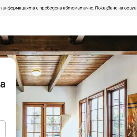
 информацията е преведена автоматично. 
Показване на ориги
да
е клавишите със стрелки нагоре и надолу или навигирайте с д