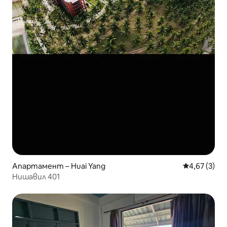
Апартамент – Huai Yang
Средна оцен
4,67 (3)
Нишавил 401