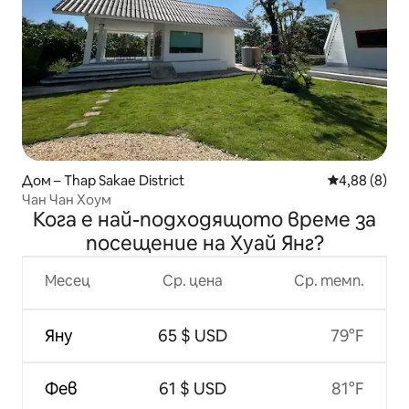
Дом – Thap Sakae District
Средна оцен
4,88 (8)
Чан Чан Хоум
Кога е най-подходящото време за
посещение на Хуай Янг?
Месец
Ср. цена
Ср. темп.
Яну
65 $ USD
79°F
Фев
61 $ USD
81°F