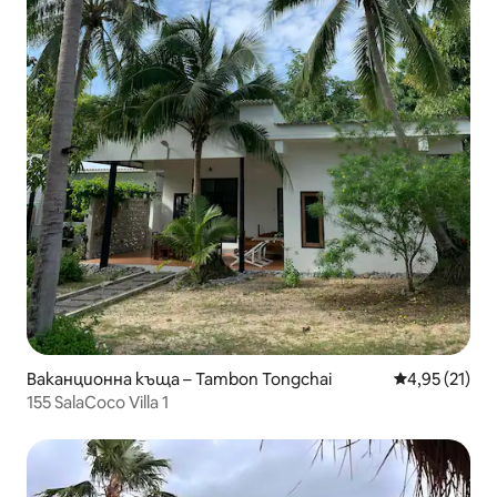
Ваканционна къща – Tambon Tongchai
Средна оценк
4,95 (21)
155 SalaCoco Villa 1