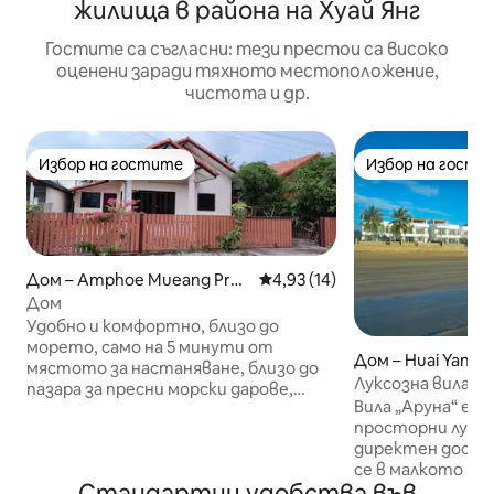
жилища в района на Хуай Янг
Гостите са съгласни: тези престои са високо
оценени заради тяхното местоположение,
чистота и др.
Избор на гостите
Избор на гости
Избор на гостите
Избор на гости
Дом – Amphoe Mueang Prac
Средна оценка: 4,93 от 5, 14
4,93 (14)
huap Khiri Khan
Дом
Удобно и комфортно, близо до
морето, само на 5 минути от
Дом – Huai Yang
мястото за настаняване, близо до
Луксозна вила с 
пазара за пресни морски дарове,
Вила „Аруна“ е е
качване от лодката, лесно намиране
просторни луксо
на нещо за ядене, добра атмосфера,
директен достъп
пътуване до и от много места, има
се в малкото ри
7-11, има мол, не е далеч, има местни
Стандартни удобства във
Янг, на около 35
ресторанти, вкусно, евтино, има