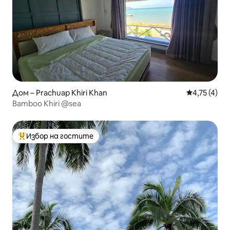
Дом – Prachuap Khiri Khan
Средна оцен
4,75 (4)
Bamboo Khiri @sea
Избор на гостите
Най-популярен избор на гостите