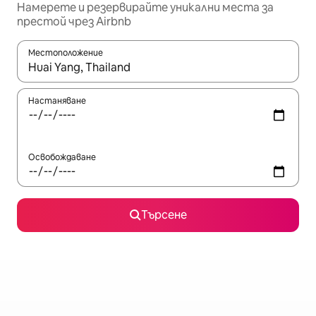
Намерете и резервирайте уникални места за
престой чрез Airbnb
Местоположение
Когато резултатите се покажат, използвайте клавишите 
Настаняване
Освобождаване
Търсене