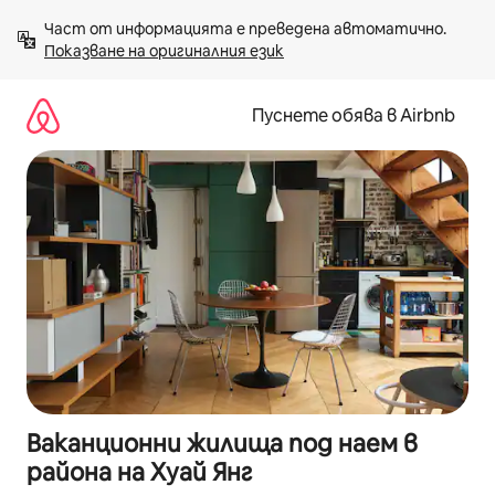
Пропускане
Част от информацията е преведена автоматично. 
към
Показване на оригиналния език
съдържанието
Пуснете обява в Airbnb
Ваканционни жилища под наем в
района на Хуай Янг