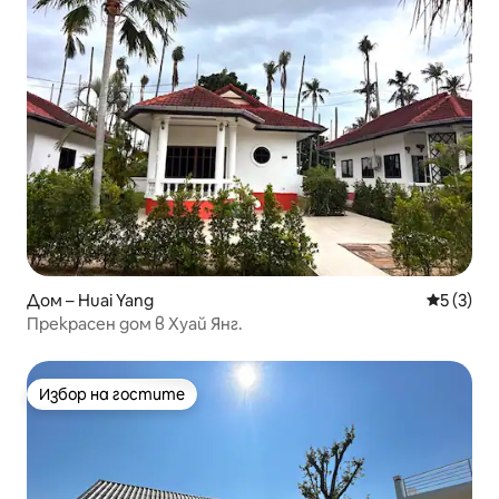
Дом – Huai Yang
Средна о
5 (3)
Прекрасен дом в Хуай Янг.
Избор на гостите
Избор на гостите