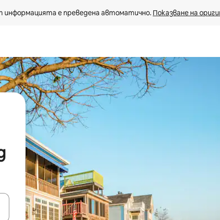
 информацията е преведена автоматично. 
Показване на ориги
д
е клавишите със стрелки нагоре и надолу или навигирайте с д