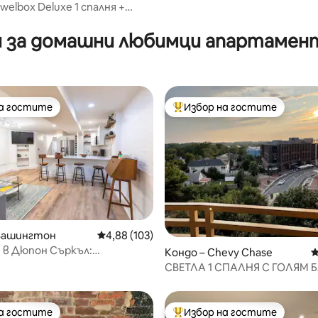
elbox Deluxe 1 спалня +
от 5, 50 отзива
ен паркинг
 за домашни любимци апартамент
на гостите
Избор на гостите
на гостите
Най-популярен избор на гос
т 5, 107 отзива
 Вашингтон
Средна оценка: 4,88 от 5, 103 отзива
4,88 (103)
 в Дюпон Съркъл:
Кондо – Chevy Chase
С
то среща историческото
СВЕТЛА 1 СПАЛНЯ С ГОЛЯМ 
ПРЕСТИЖНАТА БЕТЕСДА
на гостите
Избор на гостите