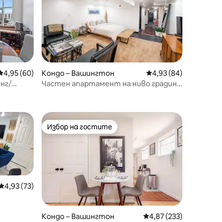
Средна оценка: 4,95 от 5, 60 отзива
4,95 (60)
Кондо – Вашингтон
Средна оценка: 4,93
4,93 (84)
нг/
Частен апартамент на ниво градина
 и U
| Кълъмбия Хайтс
Избор на гостите
Избор на гостите
Средна оценка: 4,93 от 5, 73 отзива
4,93 (73)
ркинг
Кондо – Вашингтон
Средна оценка: 4,87 
4,87 (233)