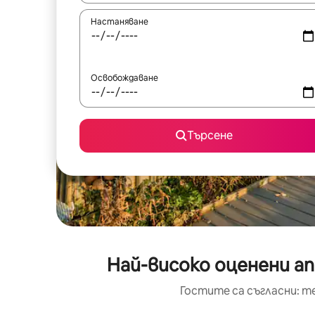
Настаняване
Освобождаване
Търсене
Най-високо оценени а
Гостите са съгласни: т