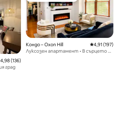
тите
Най-популярен избор на гостите
Кондо – Oxon Hill
Средна оценка: 4,91 
4,91 (197)
Луксозен апартамент • В сърцето на
Националното пристанище
редна оценка: 4,98 от 5, 136 отзива
4,98 (136)
я град