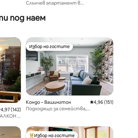
Слънчев апартамент в
историческия Капитолий
и под наем
Избор на гостите
тите
Избор на гостите
Кондо – Вашингтон
Средна оценка: 4,96 
4,96 (151)
Подходящо за семейства,
редна оценка: 4,97 от 5, 142 отзива
4,97 (142)
исторически район на Вашингтон, 3
БАЛКОН В
спални и 3 бани
Избор на гостите