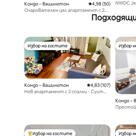
NWDC Jew
Кондо – Вашингтон
Средна оценка: 4,98 
4,98 (50)
безплат
Очарователен цял апартамент с 2
Подходящи
спални в историческия парк
LeDroit/Shaw
Избор на гостите
Избор 
Избор на гостите
Избор 
Кондо – Вашингтон
Средна оценка: 4,83 о
4,83 (107)
Нов апартамент с 2 спални - Суит
„Вишневи цветове“ - на пешеходно
Кондо –
разстояние до всичко!
Престой
Модерно
Избор на гостите
Избор 