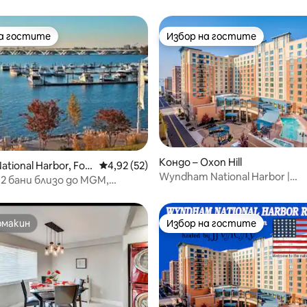
на гостите
Избор на гостите
на гостите
Избор на гостите
от 5, 22 отзива
Кондо – Oxon Hill
ational Harbor, Fort
Средна оценка: 4,92 от 5, 52 отзива
4,92 (52)
Wyndham National Harbor |
on
, 2 бани близо до MGM,
Апартамент с 1 спалня/1 бан
 топ голф и пазаруване!
суперголямо двойно легло
омакин
Избор на гостите
омакин
Избор на гостите