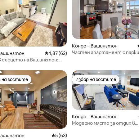
т 5, 155 отзива
Кондо – Вашингтон
Частен апартамент с парки
 Вашингтон
Средна оценка: 4,87 от 5, 62 отзива
4,87 (62)
вътрешен двор близо до 14th
 в сърцето на Вашингтон:
н паркинг, пералня, близо до
о
 на гостите
Избор на гостите
улярен избор на гостите
Избор на гостите
Кондо – Вашингтон
Модерно място за отдих в
Блумингдейл с безплатен па
 Вашингтон
Средна оценка: 5 от 5, 63 отзива
5 (63)