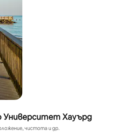
до Университет Хауърд
оложение, чистота и др.