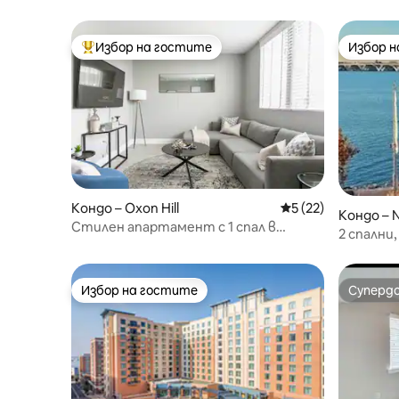
Избор на гостите
Избор 
Най-популярен избор на гостите
Избор 
Кондо – Oxon Hill
Средна оценка: 5 
5 (22)
Кондо – N
Стилен апартамент с 1 спал в
Washingt
2 спални
оживения Национален Харбър,
Gaylord,
Мериленд
Избор на гостите
Суперд
Избор на гостите
Суперд