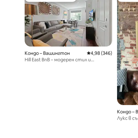
Най-популярен избор на гостите
Избор 
Кондо – Вашингтон
Средна оценка: 4,98 о
4,98 (346)
Hill East BnB – модерен стил и
комфорт 3 спални/3 бани
Кондо –
Лукс в с
на Вашин