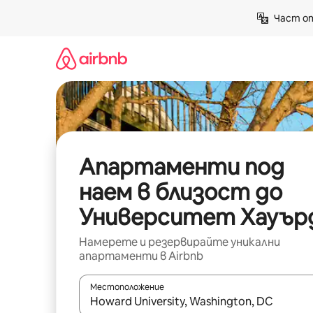
Пропускане
Част от
към
съдържанието
Апартаменти под
наем в близост до
Университет Хауър
Намерете и резервирайте уникални
апартаменти в Airbnb
Местоположение
Когато резултатите се покажат, използвайт