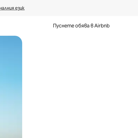
налния език
Пуснете обява в Airbnb
окосване или плъзгане.