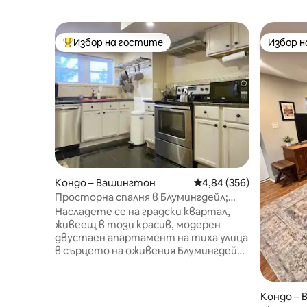
Избор на гостите
Избор 
Най-популярен избор на гостите
Избор 
Кондо – Вашингтон
Средна оценка: 4,84 о
4,84 (356)
Просторна спалня в Блумингдейл;
включен паркинг в гараж
Насладете се на градски квартал,
живеещ в този красив, модерен
двустаен апартамент на тиха улица
в сърцето на оживения Блумингдейл
в Северен окръг Колумбия. Идеално
за кратка почивка през уикенда, за да
се насладите на културата и нощния
Кондо –
живот, които градът може да