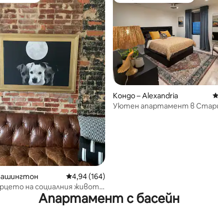
на гостите
Най-популярен избор на гос
т 5, 346 отзива
Кондо – Alexandria
С
Уютен апартамент в Стари
 Вашингтон
Средна оценка: 4,94 от 5, 164 отзива
4,94 (164)
ърцето на социалния живот
Апартамент с басейн
гтон, безплатно паркиране!