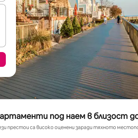
партаменти под наем в близост 
ези престои са високо оценени заради тяхното местоп