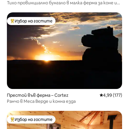
Тихо провинциално бунгало в малка ферма за коне и
сено
Избор на гостите
Най-популярен избор на гостите
Престой във ферма – Cortez
Средна оценка
4,99 (177)
Ранчо в Меса Верде и конна езда
Избор на гостите
Най-популярен избор на гостите