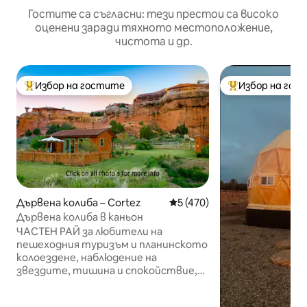
Гостите са съгласни: тези престои са високо
оценени заради тяхното местоположение,
чистота и др.
Избор на гостите
Избор на гос
Най-популярен избор на гостите
Най-популярен 
Дървена колиба – Cortez
Средна оценка: 5 от 5, 47
5 (470)
Дървена колиба в каньон
ЧАСТЕН РАЙ за любители на
пешеходния туризъм и планинското
колоездене, наблюдение на
звездите, тишина и спокойствие,
невероятни гледки, древни руини и
история, както и километри