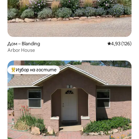
Дом – Blanding
Средна оценка
4,93 (126)
Arbor House
Избор на гостите
Най-популярен избор на гостите