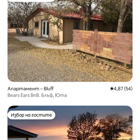
Избор на гостите
Апартамент – Bluff
Средна оценк
4,87 (54)
Bears Ears BnB. Блъф, Юта
Избор на гостите
Избор на гостите