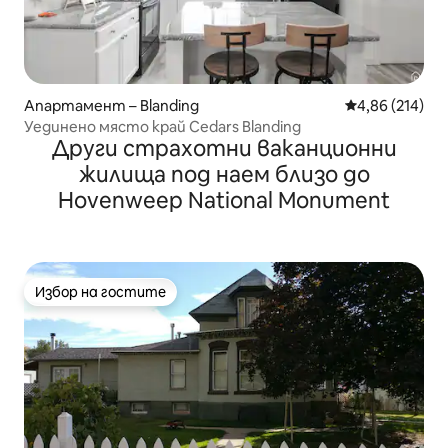
Апартамент – Blanding
Средна оценка
4,86 (214)
Уединено място край Cedars Blanding
Други страхотни ваканционни
жилища под наем близо до
Hovenweep National Monument
Избор на гостите
Избор на гостите