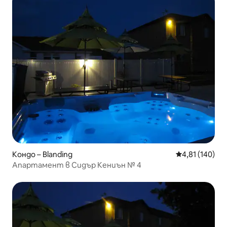
Кондо – Blanding
Средна оценка
4,81 (140)
Апартамент в Сидър Кениън № 4