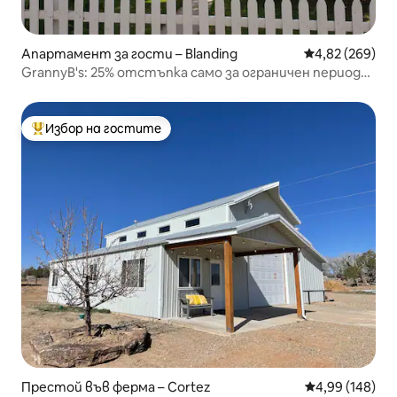
Апартамент за гости – Blanding
Средна оценка
4,82 (269)
GrannyB's: 25% отстъпка само за ограничен период
от време
Избор на гостите
Най-популярен избор на гостите
Престой във ферма – Cortez
Средна оценка
4,99 (148)