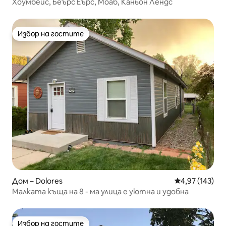
Хоумбейс, Беърс Еърс, Моаб, Каньон Лендс
Избор на гостите
Избор на гостите
Дом – Dolores
Средна оценка
4,97 (143)
Малката къща на 8 - ма улица е уютна и удобна
Избор на гостите