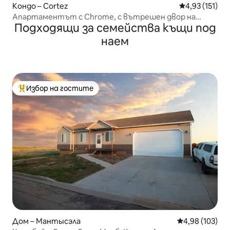
Кондо – Cortez
Средна оценка
4,93 (151)
Апартаментът с Chrome, с вътрешен двор на
Подходящи за семейства къщи под
покрива!
наем
Избор на гостите
Най-популярен избор на гостите
Дом – Мантысэла
Средна оценка
4,98 (103)