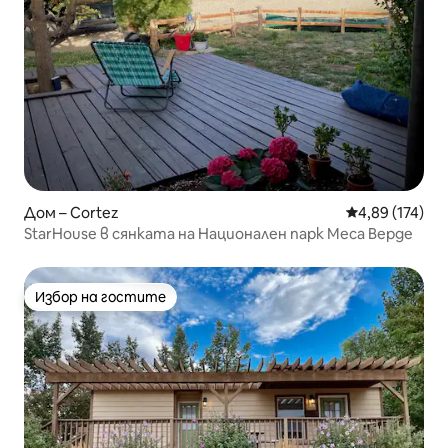
Дом – Cortez
Средна оценка
4,89 (174)
StarHouse в сянката на Национален парк Меса Верде
Избор на гостите
Избор на гостите