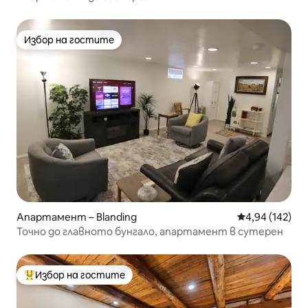
Избор на гостите
Избор на гостите
Апартамент – Blanding
Средна оценка
4,94 (142)
Точно до главното бунгало, апартамент в сутерен
Избор на гостите
Най-популярен избор на гостите