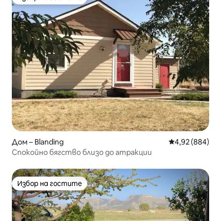
Избор на гостите
Дом – Blanding
Средна оценка
4,92 (884)
Спокойно бягство близо до атракции
Избор на гостите
Избор на гостите