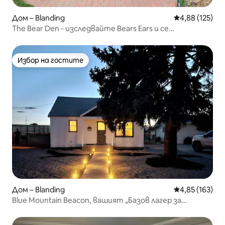
Дом – Blanding
Средна оценка
4,88 (125)
The Bear Den - изследвайте Bears Ears и се
отпуснете тук!
Избор на гостите
Избор на гостите
Дом – Blanding
Средна оценка
4,85 (163)
Blue Mountain Beacon, вашият „Базов лагер за
приключения“