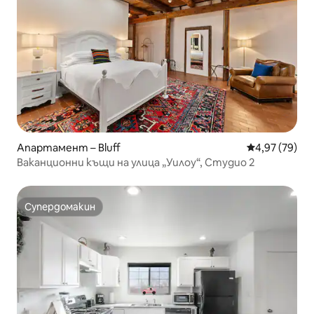
Апартамент – Bluff
Средна оценк
4,97 (79)
Ваканционни къщи на улица „Уилоу“, Студио 2
Супердомакин
Супердомакин