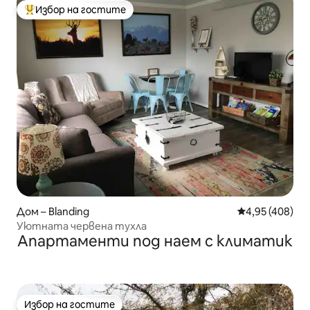
Избор на гостите
Най-популярен избор на гостите
Дом – Blanding
Средна оценка
4,95 (408)
Уютната червена тухла
Апартаменти под наем с климатик
Избор на гостите