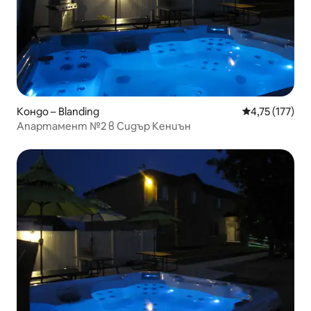
Кондо – Blanding
Средна оценка
4,75 (177)
Апартамент №2 в Сидър Кениън