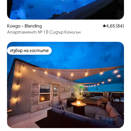
Кондо – Blanding
Средна оценк
4,65 (84)
Апартамент № 1 в Сидър Кениън
Избор на гостите
Избор на гостите