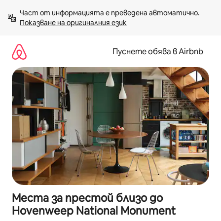
Пропускане
Част от информацията е преведена автоматично. 
към
Показване на оригиналния език
съдържанието
Пуснете обява в Airbnb
Места за престой близо до
Hovenweep National Monument