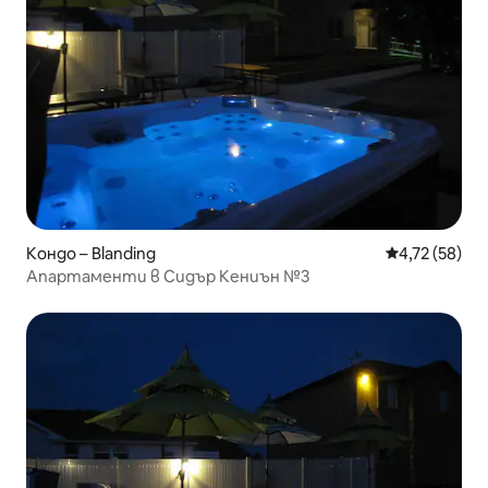
Кондо – Blanding
Средна оценк
4,72 (58)
Апартаменти в Сидър Кениън №3