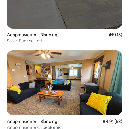
Апартамент – Blanding
Средна оц
5 (15)
Safari Sunrise Loft
Апартамент – Blanding
Средна оценк
4,91 (53)
Апартамент за свекърва