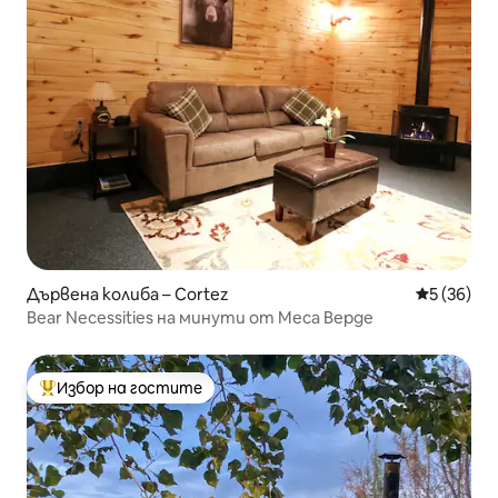
Дървена колиба – Cortez
Средна оц
5 (36)
Bear Necessities на минути от Меса Верде
Избор на гостите
Най-популярен избор на гостите