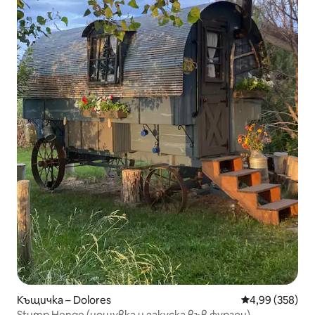
Къщичка – Dolores
Средна оценка
4,99 (358)
Stump Henge (нощувка и закуска във фургон)