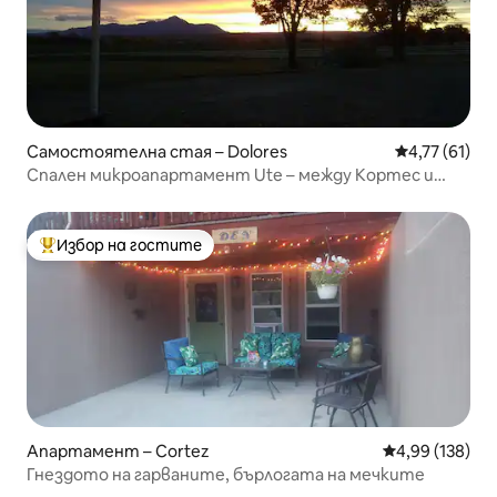
Самостоятелна стая – Dolores
Средна оценк
4,77 (61)
Спален микроапартамент Ute – между Кортес и
Долорес
Избор на гостите
Най-популярен избор на гостите
Апартамент – Cortez
Средна оценка
4,99 (138)
Гнездото на гарваните, бърлогата на мечките