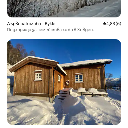
Дървена колиба – Bykle
Средна оцен
4,83 (6)
Подходяща за семейства хижа в Ховден.