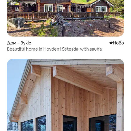
Дом – Bykle
Ново мяс
Ново
Beautiful home in Hovden i Setesdal with sauna