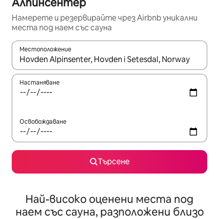
Алпинсентер
Намерете и резервирайте чрез Airbnb уникални
места под наем със сауна
Местоположение
Когато резултатите се покажат, използвайте клавишите 
Настаняване
Освобождаване
Търсене
Най-високо оценени места под
наем със сауна, разположени близо