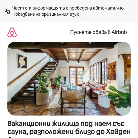
Пропускане
Част от информацията е преведена автоматично. 
към
Показване на оригиналния език
съдържанието
Пуснете обява в Airbnb
Ваканционни жилища под наем със
сауна, разположени близо до Ховден