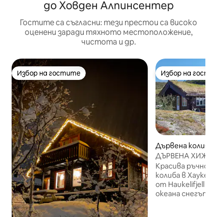
до Ховден Алпинсентер
Гостите са съгласни: тези престои са високо
оценени заради тяхното местоположение,
чистота и др.
Избор на гостите
Избор на гости
Избор на гостите
Избор на гости
Дървена колиба 
ДЪРВЕНА ХИЖА з
Haukelifjell, 100
Красива ръчно и
равнище
колиба в Хаукели
от Haukelifjell Sk
океана снегът е
зимата, а крас
преходи започва