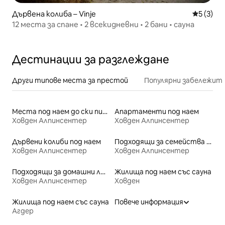
Дървена колиба – Vinje
Средна о
5 (3)
12 места за спане • 2 всекидневни • 2 бани • сауна
Дестинации за разглеждане
Други типове места за престой
Популярни забележит
Места под наем до ски писти
Апартаменти под наем
Ховден Алпинсентер
Ховден Алпинсентер
Дървени колиби под наем
Подходящи за семейства места под наем
Ховден Алпинсентер
Ховден Алпинсентер
Подходящи за домашни любимци места под наем
Жилища под наем със сауна
Ховден Алпинсентер
Ховден
Жилища под наем със сауна
Повече информация
Агдер