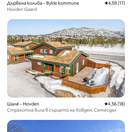
Дървена колиба – Bykle kommune
Средна оценк
4,59 (17)
Hovden Gaard
Шале́ – Hovden
Средна оценк
4,56 (18)
Страхотна вила в сърцето на Ховден, Сетесдал