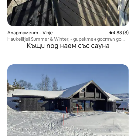
Апартамент – Vinje
Средна оцен
4,88 (8)
Haukelifjell Summer & Winter, - директен достъп до
Къщи под наем със сауна
ски пистите