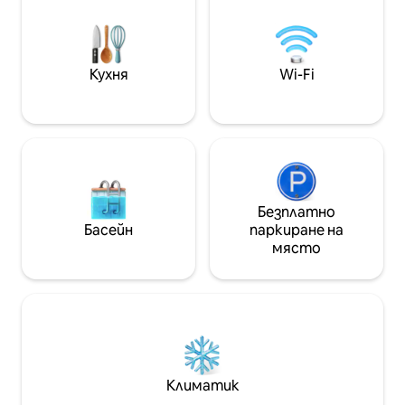
пригодена за семейства с деца, с
малко кътче за игра на втория етаж,
легло за пътуване в едната спалня и
висок стол в кухнята. Забележка: По
Кухня
Wi-Fi
време на Великден (16 - 21 април, 25
април) дървената колиба се отдава
под наем само за този период.
Безплатно
Басейн
паркиране на
място
Климатик