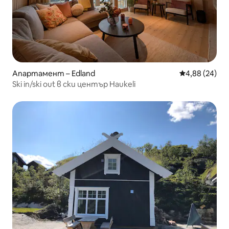
Апартамент – Edland
Средна оценк
4,88 (24)
Ski in/ski out в ски център Haukeli