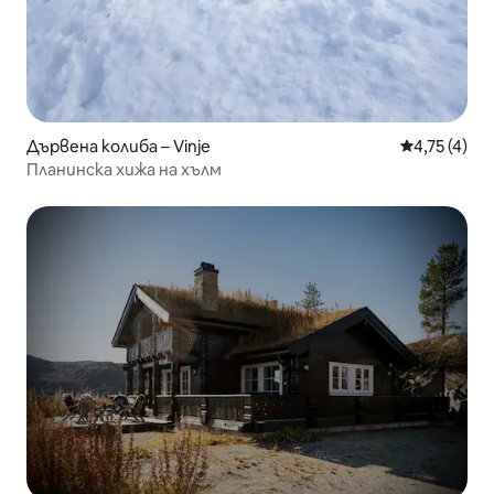
Дървена колиба – Vinje
Средна оцен
4,75 (4)
Планинска хижа на хълм