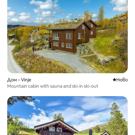
Дом – Vinje
Ново мяс
Ново
Mountain cabin with sauna and ski-in ski-out