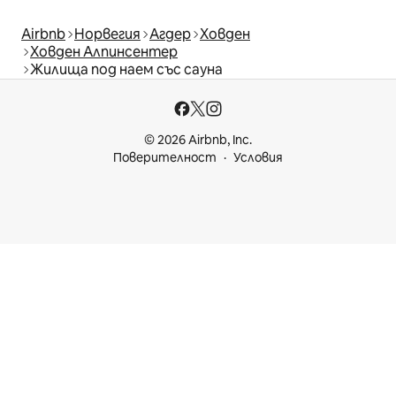
Airbnb
Норвегия
Агдер
Ховден
Ховден Алпинсентер
Жилища под наем със сауна
© 2026 Airbnb, Inc.
Поверителност
Условия