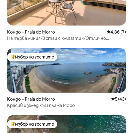
Кондо – Praia do Morro
Средна оцен
4,86 (7)
На първа линия/3 стаи с климатик/Отлично
местоположение/2 паркоместа
Избор на гостите
Най-популярен избор на гостите
Кондо – Praia do Morro
Средна оц
5 (43)
Красив изглед към плажа Морo
Избор на гостите
Най-популярен избор на гостите