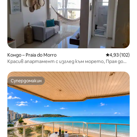
Кондо – Praia do Morro
Средна оценка
4,93 (102)
Красив апартамент с изглед към морето, Прая до
Моро
Супердомакин
Супердомакин