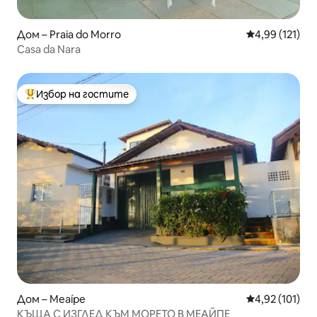
Дом – Praia do Morro
Средна оценка
4,99 (121)
Casa da Nara
Избор на гостите
Най-популярен избор на гостите
Дом – Meaípe
Средна оценка
4,92 (101)
КЪЩА С ИЗГЛЕД КЪМ МОРЕТО В МЕАЙПЕ