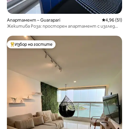
Апартамент – Guarapari
Средна оценк
4,96 (51)
Жекитиба Роза: просторен апартамент с изглед
към плажа Гуарапари
Избор на гостите
Най-популярен избор на гостите