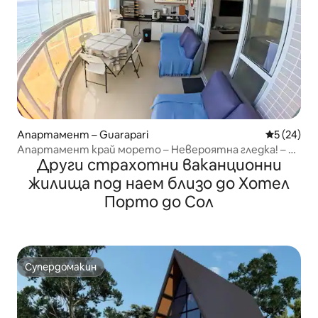
Апартамент – Guarapari
Средна оц
5 (24)
Апартамент край морето – Невероятна гледка! – 2
Други страхотни ваканционни
паркоместа
жилища под наем близо до Хотел
Порто до Сол
Супердомакин
Супердомакин