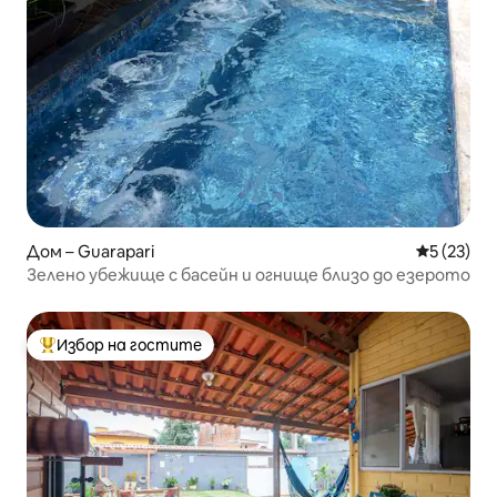
Дом – Guarapari
Средна оц
5 (23)
Зелено убежище с басейн и огнище близо до езерото
Избор на гостите
Най-популярен избор на гостите