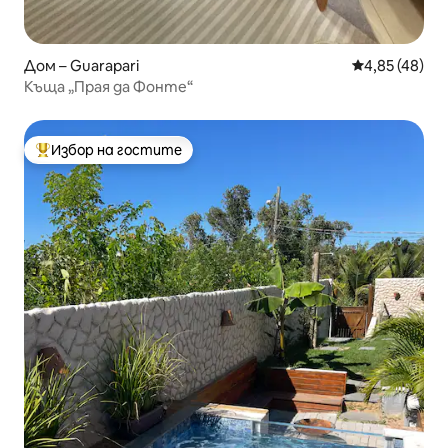
Дом – Guarapari
Средна оценк
4,85 (48)
Къща „Прая да Фонте“
Избор на гостите
Най-популярен избор на гостите