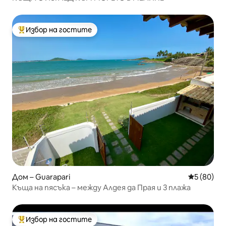
Избор на гостите
Най-популярен избор на гостите
Дом – Guarapari
Средна оц
5 (80)
Къща на пясъка – между Алдея да Прая и 3 плажа
Избор на гостите
Най-популярен избор на гостите