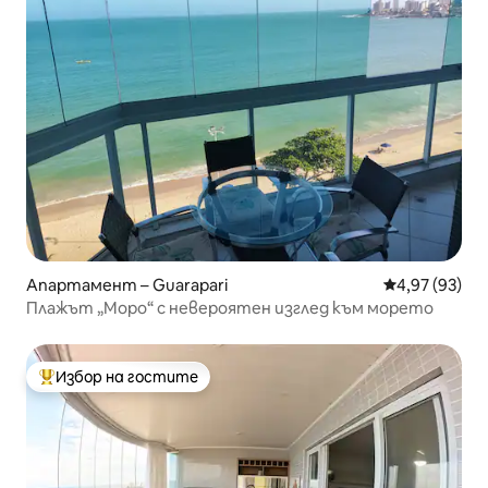
Апартамент – Guarapari
Средна оценк
4,97 (93)
Плажът „Моро“ с невероятен изглед към морето
Избор на гостите
Най-популярен избор на гостите