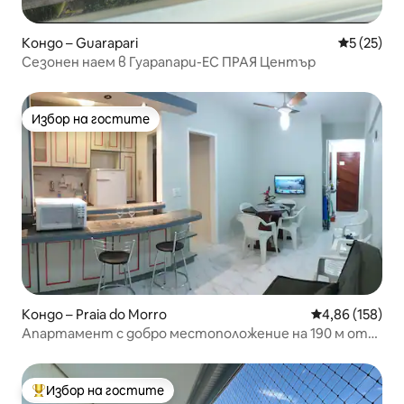
Кондо – Guarapari
Средна оц
5 (25)
Сезонен наем в Гуарапари-ЕС ПРАЯ Център
Избор на гостите
Избор на гостите
Кондо – Praia do Morro
Средна оценка
4,86 (158)
Апартамент с добро местоположение на 190 м от
плажа
Избор на гостите
Най-популярен избор на гостите