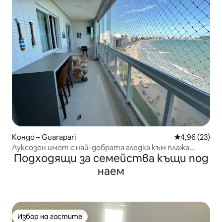
Кондо – Guarapari
Средна оценк
4,96 (23)
Луксозен имот с най-добрата гледка към плажа
Подходящи за семейства къщи под
Морро
наем
Избор на гостите
Избор на гостите