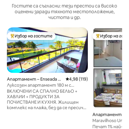
Гостите са съгласни: тези престои са високо
оценени заради тяхното местоположение,
чистота и др.
Избор на гостите
Избор на гос
Най-популярен избор на гостите
Най-популярен 
Апартамент – Enseada Az
Средна оценка: 4,98 от 5, 11
4,98 (119)
ul
Луксозен апартамент 180 м с
климатик, Wi-Fi, 3 места за
ВКЛЮЧЕНИ СА СПАЛНО БЕЛЬО +
паркиране, КРАКАТА В ПЯСЪКА
ХАВЛИИ + ПРОДУКТИ ЗА
ПОЧИСТВАНЕ И КУХНЯ. Жилищен
комплекс на плажа, без да се пресича
улица. Реновирани басейни за
Апартамент – Pr
възрастни и деца. Апартамент с 3
orro
Maravilhoso Um D
апартамента (побира 3 семейства с
Alugados Guarapa
Печат 1% най-до