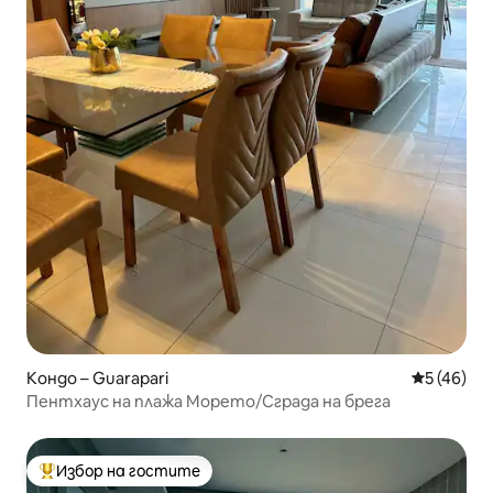
Кондо – Guarapari
Средна оц
5 (46)
Пентхаус на плажа Морето/Сграда на брега
Избор на гостите
Най-популярен избор на гостите