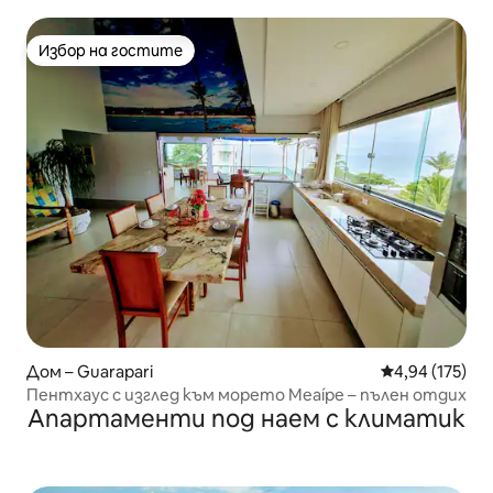
басейн!
Избор на гостите
Избор на гостите
Дом – Guarapari
Средна оценка
4,94 (175)
Пентхаус с изглед към морето Meaípe – пълен отдих
Апартаменти под наем с климатик