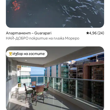
Апартамент – Guarapari
Средна оценк
4,96 (24)
НАЙ-ДОБРО покритие на плажа Мореро
Избор на гостите
Най-популярен избор на гостите