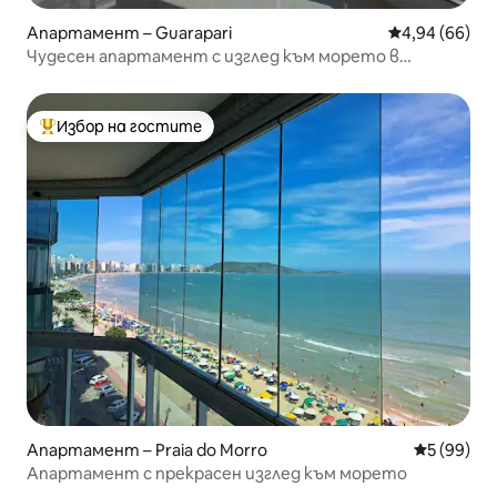
Апартамент – Guarapari
Средна оценк
4,94 (66)
Чудесен апартамент с изглед към морето в
Гуарапари
Избор на гостите
Най-популярен избор на гостите
Апартамент – Praia do Morro
Средна оц
5 (99)
Апартамент с прекрасен изглед към морето