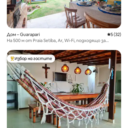
Дом – Guarapari
Средна оц
5 (32)
На 500 м от Praia Setiba, Ar, Wi-Fi, подходящо за
домашни любимци, Chur
Избор на гостите
Най-популярен избор на гостите