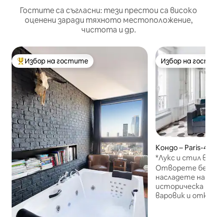
Гостите са съгласни: тези престои са високо
оценени заради тяхното местоположение,
чистота и др.
Избор на гостите
Избор на гости
Най-популярен избор на гостите
Избор на гости
Кондо – Paris-4E-
ement
*Лукс и стил в к
асансьор, пералн
Отворете безпл
насладете на с
историческа кр
варовик и откри
редки съвремен
апартамент: А