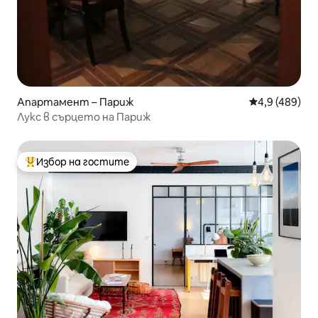
Апартамент – Париж
Средна оценк
4,9 (489)
Лукс в сърцето на Париж
Избор на гостите
Най-популярен избор на гостите