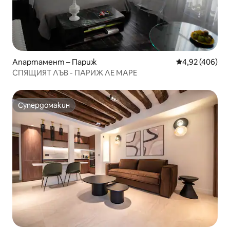
Апартамент – Париж
Средна оценка
4,92 (406)
СПЯЩИЯТ ЛЪВ - ПАРИЖ ЛЕ МАРЕ
Супердомакин
Супердомакин