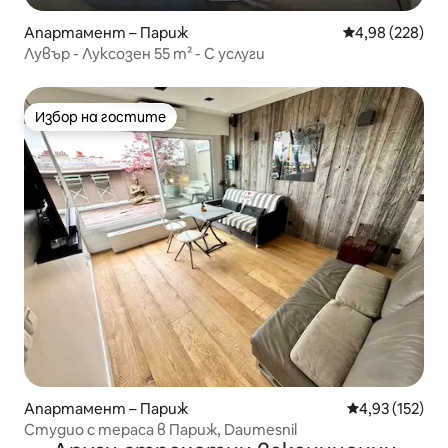
Апартамент – Париж
Средна оценка
4,98 (228)
Лувър - Луксозен 55 m² - С услуги
Избор на гостите
Избор на гостите
Апартамент – Париж
Средна оценка
4,93 (152)
Студио с тераса в Париж, Daumesnil