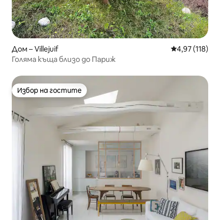
Дом – Villejuif
Средна оценка
4,97 (118)
Голяма къща близо до Париж
Избор на гостите
Избор на гостите