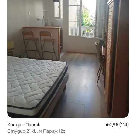
Кондо – Париж
Средна оценка
4,96 (114)
Студио 21 кв. м Париж 12e