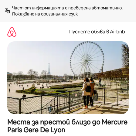
Пропускане
Част от информацията е преведена автоматично. 
към
Показване на оригиналния език
съдържанието
Пуснете обява в Airbnb
Места за престой близо до Mercure
Paris Gare De Lyon