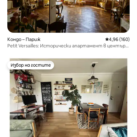
Кондо – Париж
Средна оценка
4,96 (160)
Petit Versailles: Исторически апартамент в центъра
на Париж
Избор на гостите
Избор на гостите