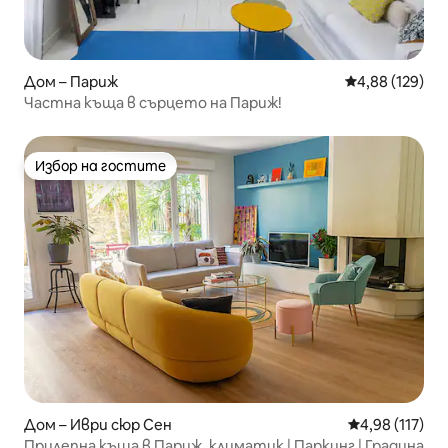
Дом – Париж
Средна оценка
4,88 (129)
Частна къща в сърцето на Париж!
Избор на гостите
Избор на гостите
Дом – Иври сюр Сен
Средна оценка
4,98 (117)
Прилепна къща в Париж, климатик | Паркинг | Градина