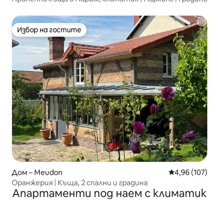
Избор на гостите
Избор на гостите
Дом – Meudon
Средна оценка
4,96 (107)
Оранжерия | Къща, 2 спални и градина
Апартаменти под наем с климатик