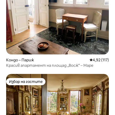
Кондо – Париж
Средна оценка
4,92 (117)
Красив апартамент на площад „Восж“ – Маре
Избор на гостите
Избор на гостите