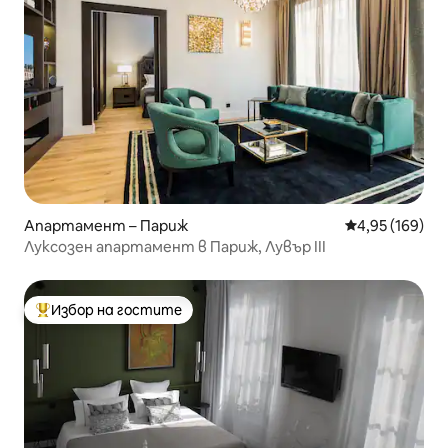
Апартамент – Париж
Средна оценка
4,95 (169)
Луксозен апартамент в Париж, Лувър III
Избор на гостите
Най-популярен избор на гостите