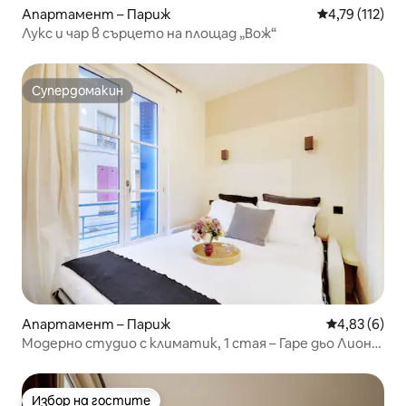
Апартамент – Париж
Средна оценка
4,79 (112)
Лукс и чар в сърцето на площад „Вож“
Супердомакин
Супердомакин
Апартамент – Париж
Средна оцен
4,83 (6)
Модерно студио с климатик, 1 стая – Гаре дьо Лион/
Бастилия
Избор на гостите