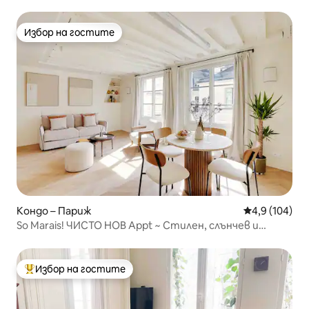
Избор на гостите
Избор на гостите
Кондо – Париж
Средна оценк
4,9 (104)
So Marais! ЧИСТО НОВ Appt ~ Стилен, слънчев и
удобен
Избор на гостите
Най-популярен избор на гостите