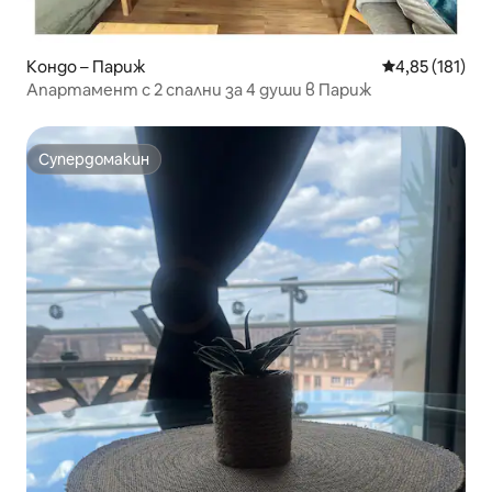
Кондо – Париж
Средна оценка
4,85 (181)
Апартамент с 2 спални за 4 души в Париж
Супердомакин
Супердомакин