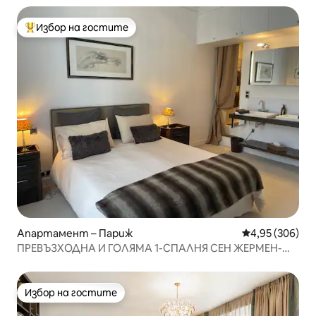
Избор на гостите
Най-популярен избор на гостите
Апартамент – Париж
Средна оценка
4,95 (306)
ПРЕВЪЗХОДНА И ГОЛЯМА 1-СПАЛНЯ СЕН ЖЕРМЕН-
ДЕ-ПРЕ
Избор на гостите
Избор на гостите