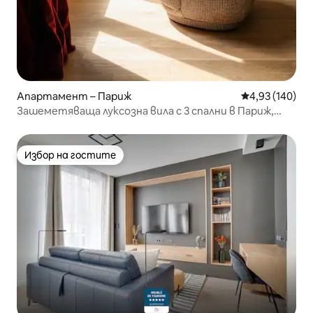
Апартамент – Париж
Средна оценка
4,93 (140)
Зашеметяваща луксозна вила с 3 спални в Париж,
Haut-Marais с климатик
Избор на гостите
Избор на гостите