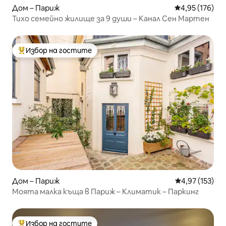
Дом – Париж
Средна оценка
4,95 (176)
Тихо семейно жилище за 9 души – Канал Сен Мартен
Избор на гостите
Най-популярен избор на гостите
Дом – Париж
Средна оценка
4,97 (153)
Моята малка къща в Париж – Климатик – Паркинг
Избор на гостите