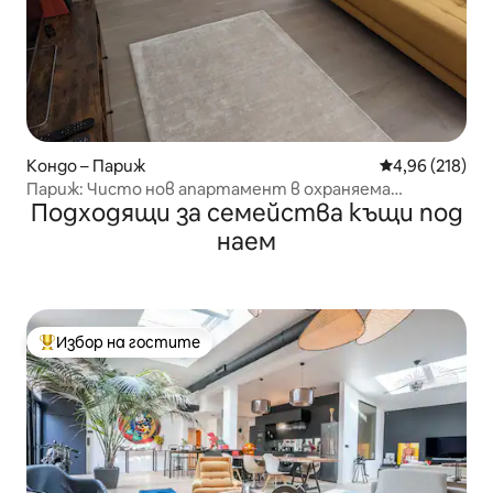
Кондо – Париж
Средна оценка
4,96 (218)
Париж: Чисто нов апартамент в охраняема
Подходящи за семейства къщи под
резиденция
наем
Избор на гостите
Най-популярен избор на гостите