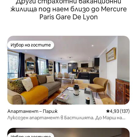
Други страхотни ваканционни
жилища под наем близо до Mercure
Paris Gare De Lyon
Избор на гостите
Избор на гостите
Апартамент – Париж
Средна оценка
4,93 (137)
Луксозен апартамент в Бастилията. До Марш на
пешеходно разстояние