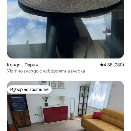
Кондо – Париж
Средна оценка
4,88 (280)
Уютно гнездо с невероятна гледка
Избор на гостите
Избор на гостите