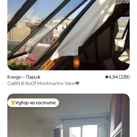
Кондо – Париж
Средна оценка
4,94 (239)
CaBiN iE RoOf Montmartre View♥
Избор на гостите
Най-популярен избор на гостите