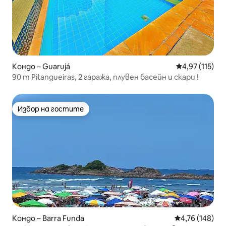
Кондо – Guarujá
Средна оценка
4,97 (115)
90 m Pitangueiras, 2 гаража, плувен басейн и скари !
Избор на гостите
Избор на гостите
Кондо – Barra Funda
Средна оценка
4,76 (148)