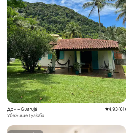
Дом – Guarujá
Средна оценк
4,93 (61)
Убежище Гуаюба