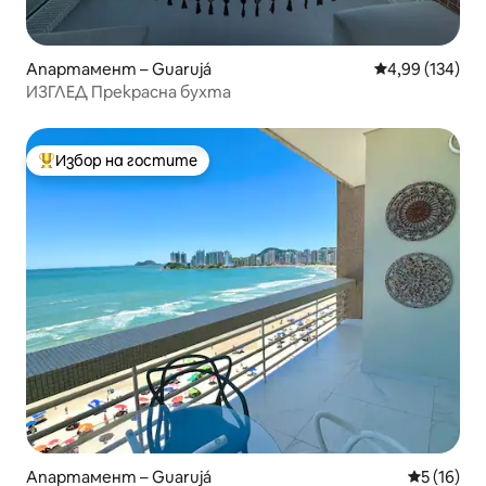
Апартамент – Guarujá
Средна оценка
4,99 (134)
ИЗГЛЕД Прекрасна бухта
Избор на гостите
Най-популярен избор на гостите
Апартамент – Guarujá
Средна оц
5 (16)