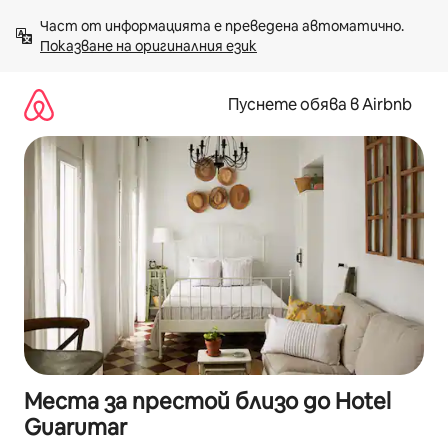
Пропускане
Част от информацията е преведена автоматично. 
към
Показване на оригиналния език
съдържанието
Пуснете обява в Airbnb
Места за престой близо до Hotel
Guarumar