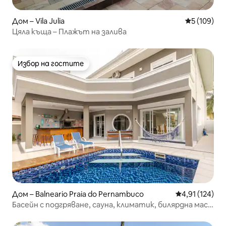
Дом – Vila Julia
Средна оце
5 (109)
Цяла къща – Плажът на залива
Избор на гостите
Избор на гостите
Дом – Balneario Praia do Pernambuco
Средна оценка
4,91 (124)
Басейн с подгряване, сауна, климатик, билярдна маса,
Wi-Fi, барбекю