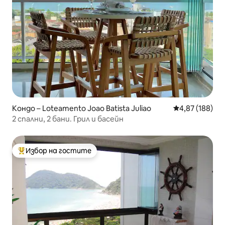
Кондо – Loteamento Joao Batista Juliao
Средна оценка
4,87 (188)
2 спални, 2 бани. Грил и басейн
Избор на гостите
Най-популярен избор на гостите