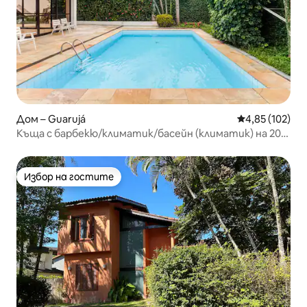
Дом – Guarujá
Средна оценка
4,85 (102)
Къща с барбекю/климатик/басейн (климатик) на 200
м от плажа
Избор на гостите
Избор на гостите