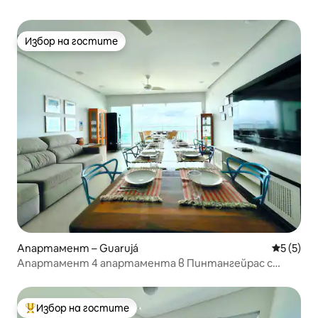
Избор на гостите
Избор на гостите
Апартамент – Guarujá
Средна о
5 (5)
Апартамент 4 апартамента в Пинтангейрас с
изглед към морето
Избор на гостите
Най-популярен избор на гостите