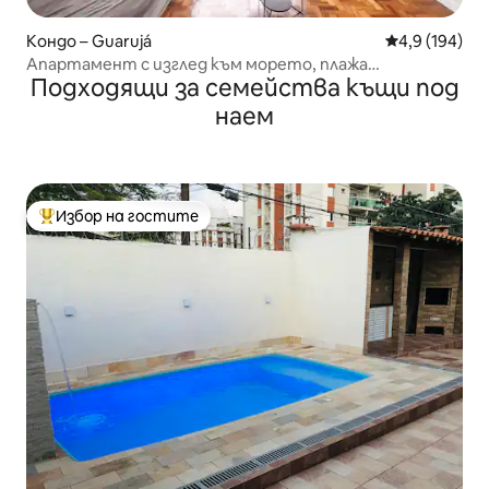
Кондо – Guarujá
Средна оценк
4,9 (194)
Апартамент с изглед към морето, плажа
Подходящи за семейства къщи под
Pitangueiras.
наем
Избор на гостите
Най-популярен избор на гостите