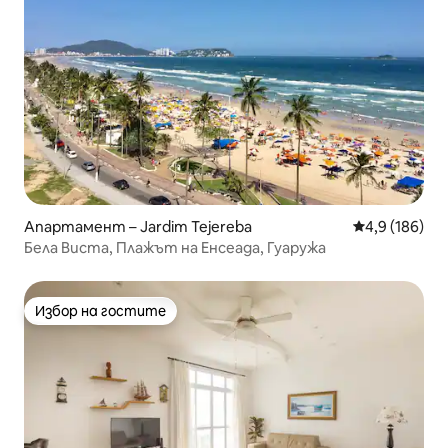
Апартамент – Jardim Tejereba
Средна оценк
4,9 (186)
Бела Виста, Плажът на Енсеада, Гуаружа
Избор на гостите
Избор на гостите