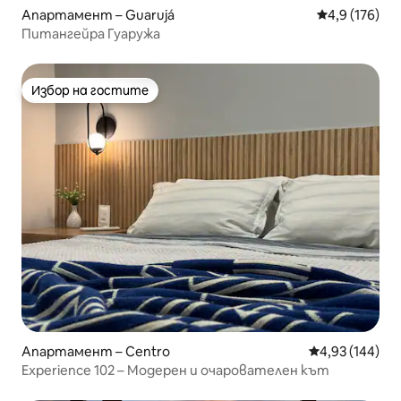
Апартамент – Guarujá
Средна оценк
4,9 (176)
Питангейра Гуаружа
Избор на гостите
Избор на гостите
Апартамент – Centro
Средна оценка
4,93 (144)
Experience 102 – Модерен и очарователен кът