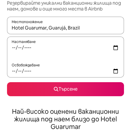
Резервирайте уникални ваканционни жилища под
наем, домове и още много места в Airbnb
Местоположение
Когато резултатите се покажат, използвайте клавишите 
Настаняване
Освобождаване
Търсене
Най-високо оценени ваканционни
жилища под наем близо до Hotel
Guarumar