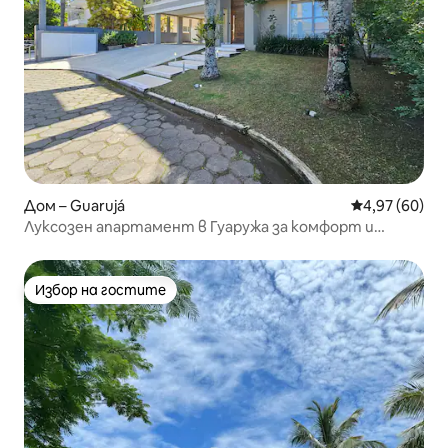
Дом – Guarujá
Средна оценк
4,97 (60)
Луксозен апартамент в Гуаружа за комфорт и
отдих
Избор на гостите
Избор на гостите