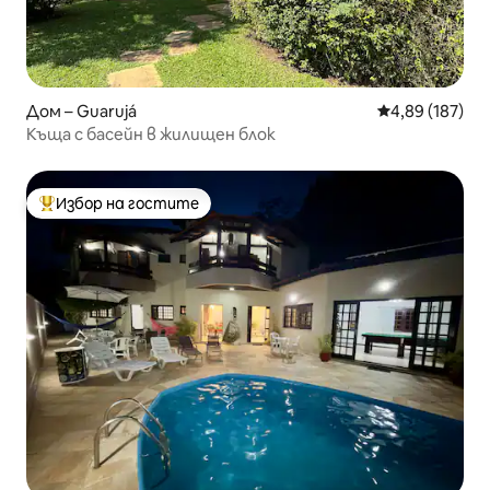
Дом – Guarujá
Средна оценка
4,89 (187)
Къща с басейн в жилищен блок
Избор на гостите
Най-популярен избор на гостите