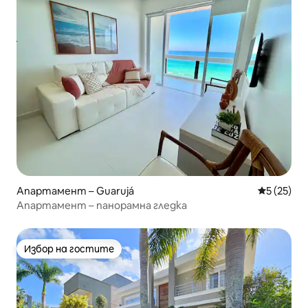
Апартамент – Guarujá
Средна оц
5 (25)
Апартамент – панорамна гледка
Избор на гостите
Избор на гостите