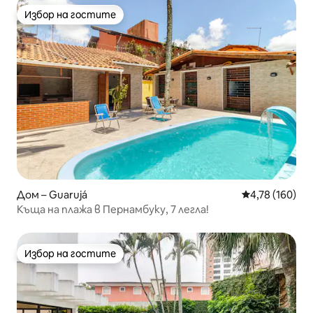
Избор на гостите
Избор на гостите
Дом – Guarujá
Средна оценка
4,78 (160)
Къща на плажа в Пернамбуку, 7 легла!
Избор на гостите
Избор на гостите