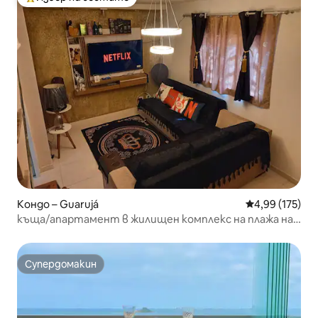
Най-популярен избор на гостите
Кондо – Guarujá
Средна оценка
4,99 (175)
къща/апартамент в жилищен комплекс на плажа на
залива Гуаружа
Супердомакин
Супердомакин