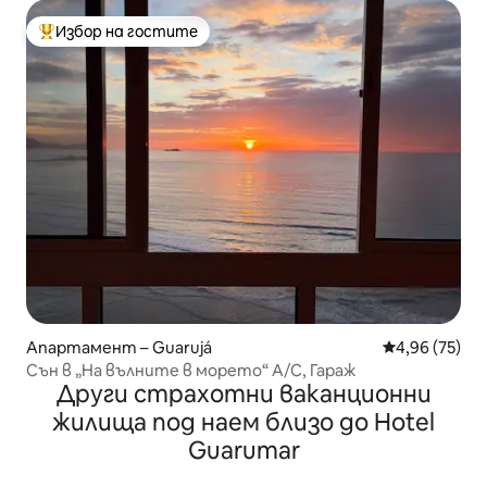
Избор на гостите
Най-популярен избор на гостите
Апартамент – Guarujá
Средна оценк
4,96 (75)
Сън в „На вълните в морето“ A/C, Гараж
Други страхотни ваканционни
жилища под наем близо до Hotel
Guarumar