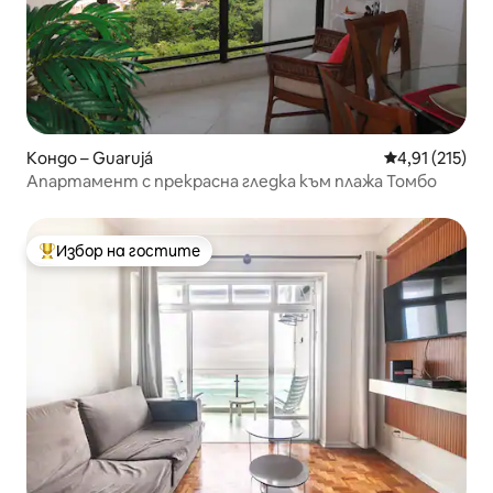
Кондо – Guarujá
Средна оценка
4,91 (215)
Апартамент с прекрасна гледка към плажа Томбо
Избор на гостите
Най-популярен избор на гостите