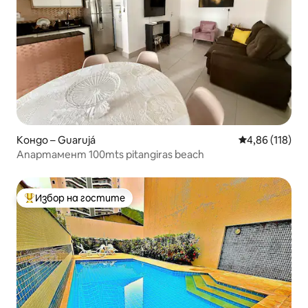
Кондо – Guarujá
Средна оценка
4,86 (118)
Апартамент 100mts pitangiras beach
Избор на гостите
Най-популярен избор на гостите