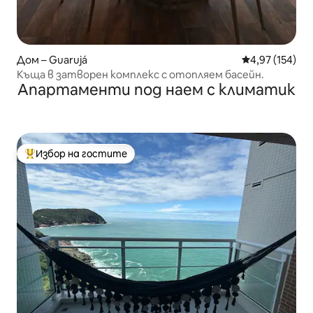
Дом – Guarujá
Средна оценка
4,97 (154)
Къща в затворен комплекс с отопляем басейн.
Апартаменти под наем с климатик
Избор на гостите
Най-популярен избор на гостите