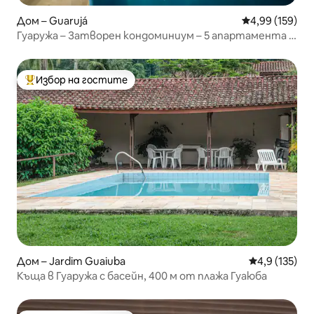
Дом – Guarujá
Средна оценка
4,99 (159)
Гуаружа – Затворен кондоминиум – 5 апартамента с
удобства
Избор на гостите
Най-популярен избор на гостите
Дом – Jardim Guaiuba
Средна оценк
4,9 (135)
Къща в Гуаружа с басейн, 400 м от плажа Гуаюба