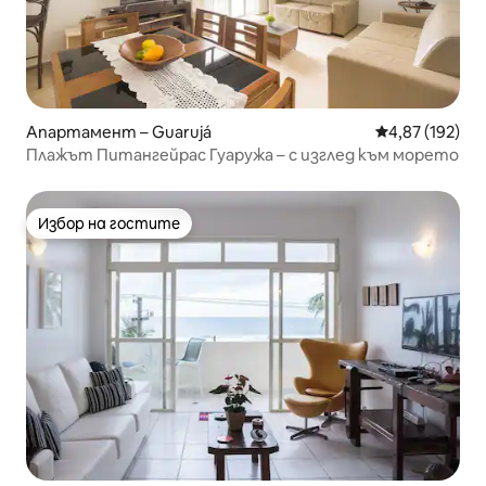
Апартамент – Guarujá
Средна оценка
4,87 (192)
Плажът Питангейрас Гуаружа – с изглед към морето
Избор на гостите
Избор на гостите