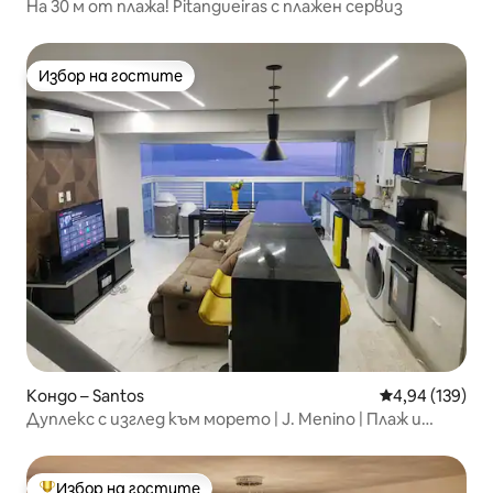
На 30 м от плажа! Pitangueiras с плажен сервиз
Избор на гостите
Избор на гостите
Кондо – Santos
Средна оценка
4,94 (139)
Дуплекс с изглед към морето | J. Menino | Плаж и
гараж
Избор на гостите