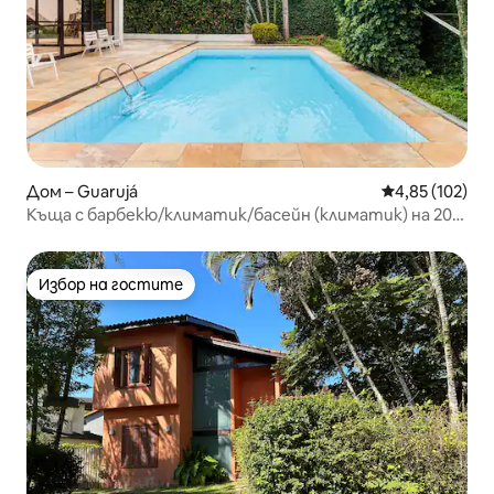
Дом – Guarujá
Средна оценка
4,85 (102)
Къща с барбекю/климатик/басейн (климатик) на 200
м от плажа
Избор на гостите
Избор на гостите