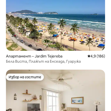
Апартамент – Jardim Tejereba
Средна оценк
4,9 (186)
Бела Виста, Плажът на Енсеада, Гуаружа
Избор на гостите
Избор на гостите