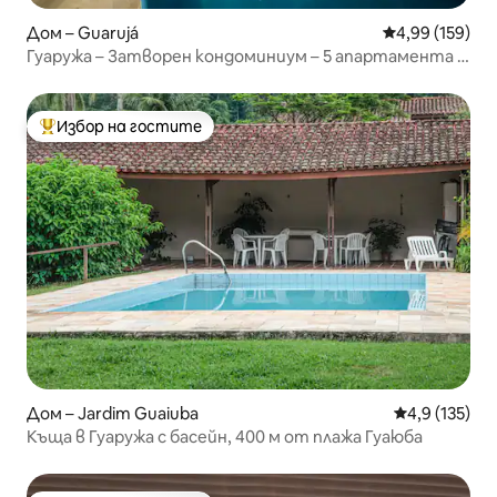
Дом – Guarujá
Средна оценка
4,99 (159)
Гуаружа – Затворен кондоминиум – 5 апартамента с
удобства
Избор на гостите
Най-популярен избор на гостите
Дом – Jardim Guaiuba
Средна оценк
4,9 (135)
Къща в Гуаружа с басейн, 400 м от плажа Гуаюба