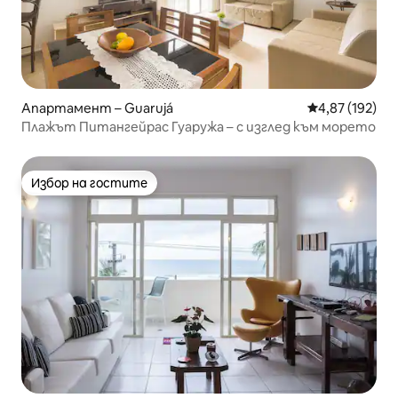
Апартамент – Guarujá
Средна оценка
4,87 (192)
Плажът Питангейрас Гуаружа – с изглед към морето
Избор на гостите
Избор на гостите