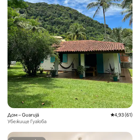
Дом – Guarujá
Средна оценк
4,93 (61)
Убежище Гуаюба