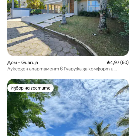
Дом – Guarujá
Средна оценк
4,97 (60)
Луксозен апартамент в Гуаружа за комфорт и
отдих
Избор на гостите
Избор на гостите