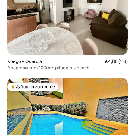
Кондо – Guarujá
Средна оценка
4,86 (118)
Апартамент 100mts pitangiras beach
Избор на гостите
Най-популярен избор на гостите