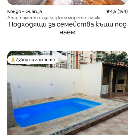
Кондо – Guarujá
Средна оценк
4,9 (194)
Апартамент с изглед към морето, плажа
Подходящи за семейства къщи под
Pitangueiras.
наем
Избор на гостите
Най-популярен избор на гостите