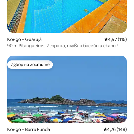
Кондо – Guarujá
Средна оценка
4,97 (115)
90 m Pitangueiras, 2 гаража, плувен басейн и скари !
Избор на гостите
Избор на гостите
Кондо – Barra Funda
Средна оценка
4,76 (148)