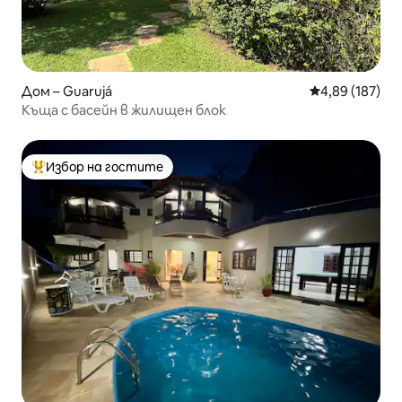
Дом – Guarujá
Средна оценка
4,89 (187)
Къща с басейн в жилищен блок
Избор на гостите
Най-популярен избор на гостите