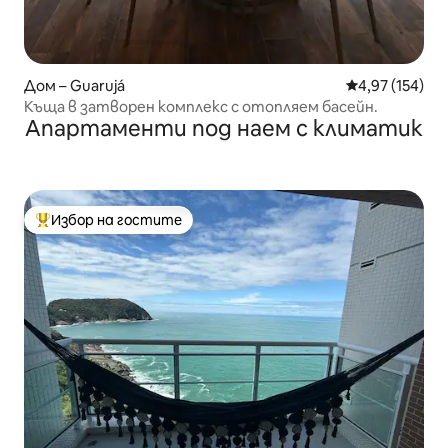
Дом – Guarujá
Средна оценка
4,97 (154)
Къща в затворен комплекс с отопляем басейн.
Апартаменти под наем с климатик
Избор на гостите
Най-популярен избор на гостите