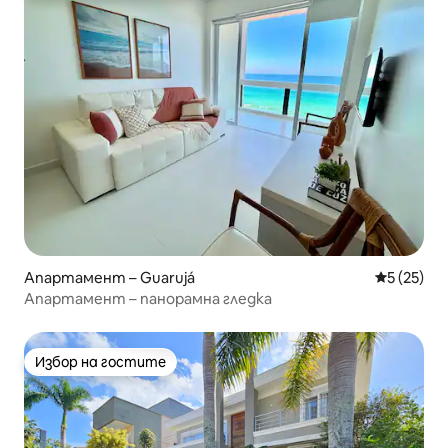
Апартамент – Guarujá
Средна оц
5 (25)
Апартамент – панорамна гледка
Избор на гостите
Избор на гостите