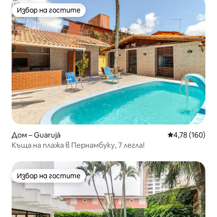
Избор на гостите
Избор на гостите
Дом – Guarujá
Средна оценка
4,78 (160)
Къща на плажа в Пернамбуку, 7 легла!
Избор на гостите
Избор на гостите