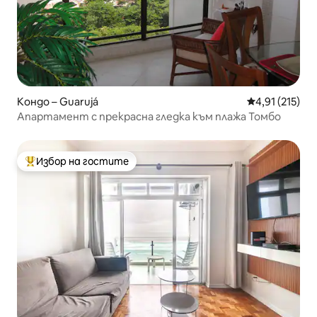
Кондо – Guarujá
Средна оценка
4,91 (215)
Апартамент с прекрасна гледка към плажа Томбо
Избор на гостите
Най-популярен избор на гостите