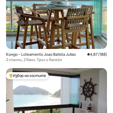
Кондо – Loteamento Joao Batista Juliao
Средна оценка
4,87 (188)
2 спални, 2 бани. Грил и басейн
Избор на гостите
Най-популярен избор на гостите