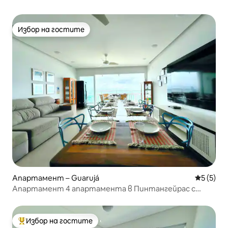
Избор на гостите
Избор на гостите
Апартамент – Guarujá
Средна о
5 (5)
Апартамент 4 апартамента в Пинтангейрас с
изглед към морето
Избор на гостите
Най-популярен избор на гостите