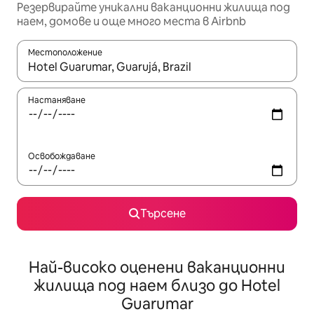
Резервирайте уникални ваканционни жилища под
наем, домове и още много места в Airbnb
Местоположение
Когато резултатите се покажат, използвайте клавишите 
Настаняване
Освобождаване
Търсене
Най-високо оценени ваканционни
жилища под наем близо до Hotel
Guarumar