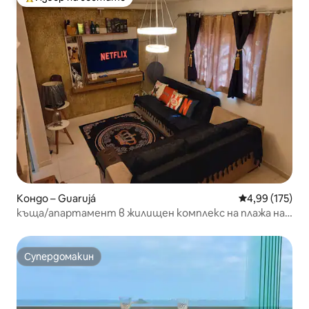
Най-популярен избор на гостите
Кондо – Guarujá
Средна оценка
4,99 (175)
къща/апартамент в жилищен комплекс на плажа на
залива Гуаружа
Супердомакин
Супердомакин