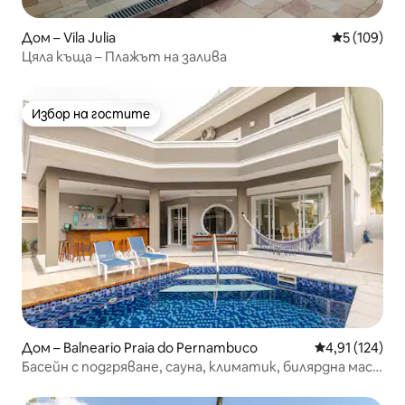
Дом – Vila Julia
Средна оце
5 (109)
Цяла къща – Плажът на залива
Избор на гостите
Избор на гостите
Дом – Balneario Praia do Pernambuco
Средна оценка
4,91 (124)
Басейн с подгряване, сауна, климатик, билярдна маса,
Wi-Fi, барбекю