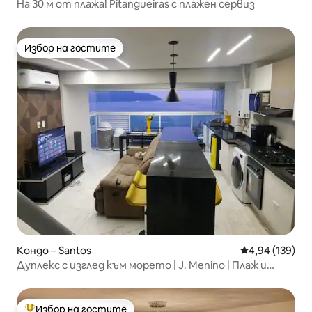
На 30 м от плажа! Pitangueiras с плажен сервиз
Избор на гостите
Избор на гостите
Кондо – Santos
Средна оценка
4,94 (139)
Дуплекс с изглед към морето | J. Menino | Плаж и
гараж
Избор на гостите