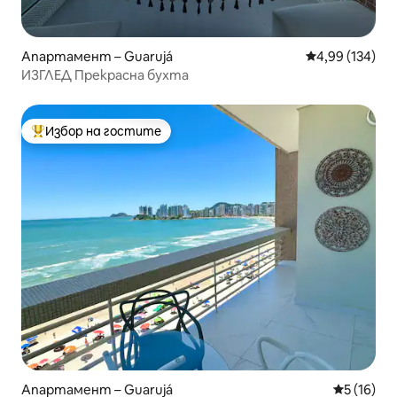
Апартамент – Guarujá
Средна оценка
4,99 (134)
ИЗГЛЕД Прекрасна бухта
Избор на гостите
Най-популярен избор на гостите
Апартамент – Guarujá
Средна оц
5 (16)