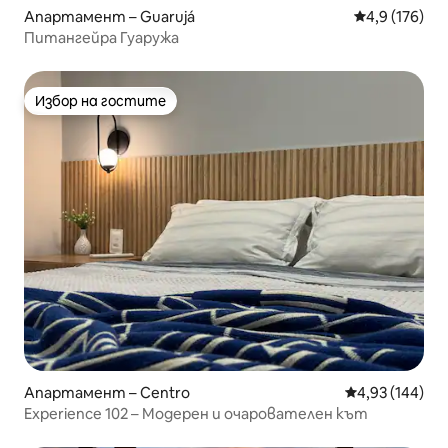
Апартамент – Guarujá
Средна оценк
4,9 (176)
Питангейра Гуаружа
Избор на гостите
Избор на гостите
Апартамент – Centro
Средна оценка
4,93 (144)
Experience 102 – Модерен и очарователен кът