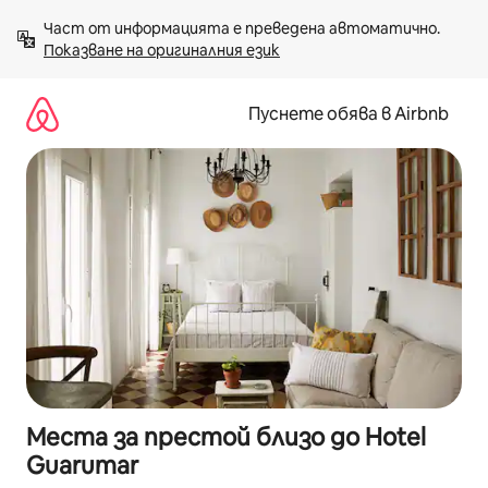
Пропускане
Част от информацията е преведена автоматично. 
към
Показване на оригиналния език
съдържанието
Пуснете обява в Airbnb
Места за престой близо до Hotel
Guarumar