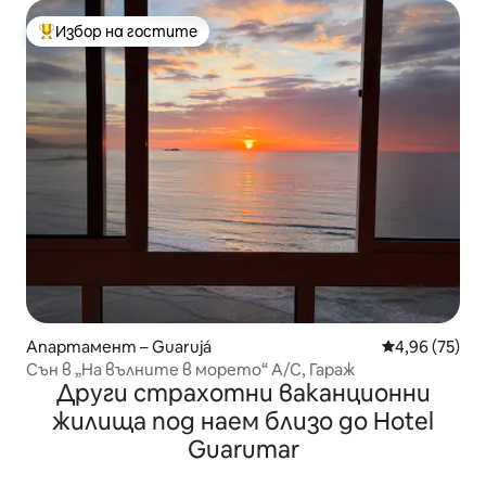
Избор на гостите
Най-популярен избор на гостите
Апартамент – Guarujá
Средна оценк
4,96 (75)
Сън в „На вълните в морето“ A/C, Гараж
Други страхотни ваканционни
жилища под наем близо до Hotel
Guarumar