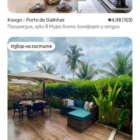
Кондо – Porto de Galinhas
Средна оценка
4,98 (103)
Полинезия, лукс в Муро Алто: комфорт и отдих
Избор на гостите
Избор на гостите