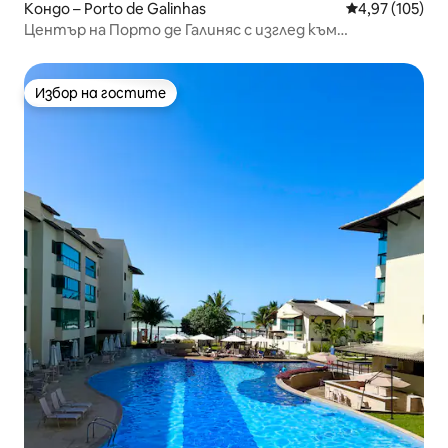
Кондо – Porto de Galinhas
Средна оценка
4,97 (105)
Център на Порто де Галиняс с изглед към
природата.
Избор на гостите
Избор на гостите