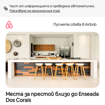
Пропускане
Част от информацията е преведена автоматично. 
към
Показване на оригиналния език
съдържанието
Пуснете обява в Airbnb
Места за престой близо до Enseada
Dos Corais