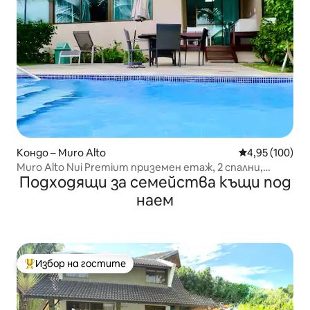
Кондо – Muro Alto
Средна оценка
4,95 (100)
Muro Alto Nui Premium приземен етаж, 2 спални,
Подходящи за семейства къщи под
басейн и плаж
наем
Избор на гостите
Най-популярен избор на гостите