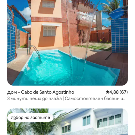
Дом – Cabo de Santo Agostinho
Средна оценк
4,88 (67)
3 минути пеша до плажа | Самостоятелен басейн и
климатик
Избор на гостите
Избор на гостите