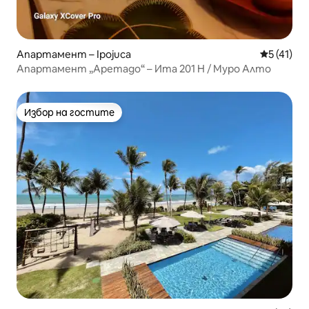
Апартамент – Ipojuca
Средна оц
5 (41)
Апартамент „Аретадо“ – Ита 201 H / Муро Алто
Избор на гостите
Избор на гостите