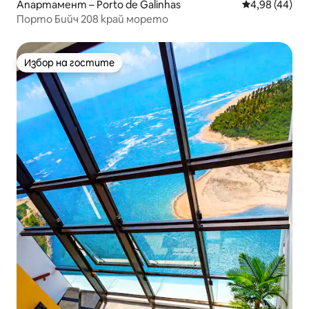
Апартамент – Porto de Galinhas
Средна оценк
4,98 (44)
Порто Бийч 208 край морето
Избор на гостите
Избор на гостите