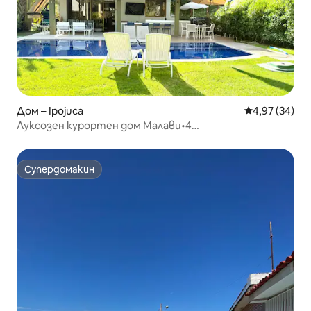
Дом – Ipojuca
Средна оценк
4,97 (34)
Луксозен курортен дом Малави•4
апартамента•Гурме балкон
Супердомакин
Супердомакин