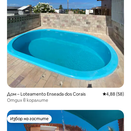
Дом – Loteamento Enseada dos Corais
Средна оценк
4,88 (58)
Отдих в коралите
Избор на гостите
Избор на гостите