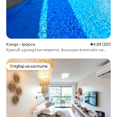
Кондо – Ipojuca
Средна оценка
4,89 (201)
Красив изглед към морето, жилищен комплекс на
брега на морето, Муро Алто
Избор на гостите
Най-популярен избор на гостите