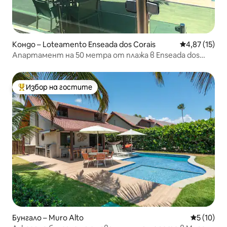
Кондо – Loteamento Enseada dos Corais
Средна оценк
4,87 (15)
Апартамент на 50 метра от плажа в Enseada dos
Corais,
Избор на гостите
Най-популярен избор на гостите
Бунгало – Muro Alto
Средна оц
5 (10)