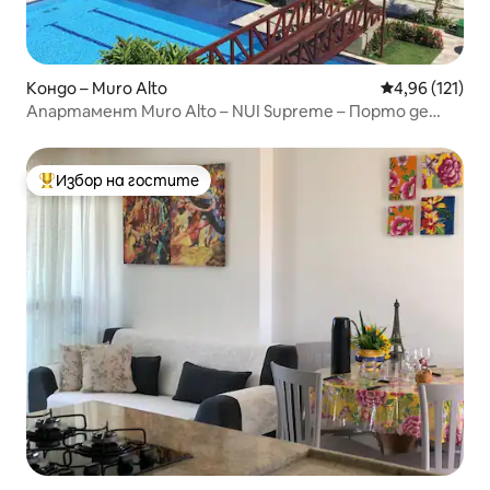
Кондо – Muro Alto
Средна оценка
4,96 (121)
Апартамент Muro Alto – NUI Supreme – Порто де
Галиняш
Избор на гостите
Най-популярен избор на гостите