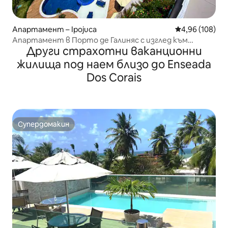
Апартамент – Ipojuca
Средна оценка
4,96 (108)
Апартамент в Порто де Галиняс с изглед към
Други страхотни ваканционни
морето
жилища под наем близо до Enseada
Dos Corais
Супердомакин
Супердомакин