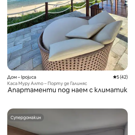
Дом – Ipojuca
Средна оц
5 (42)
Каса Муру Алто – Порту де Галиняс
Апартаменти под наем с климатик
Супердомакин
Супердомакин