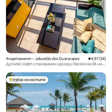
Апартамент – Jaboatão dos Guararapes
Средна оценк
4,97 (34)
Дуплекс лофт с панорамен изглед и басейн на 34-ия
етаж с изглед към океана
Избор на гостите
Най-популярен избор на гостите