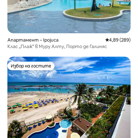
Апартамент – Ipojuca
Средна оценка
4,89 (289)
Клас „Плаж“ в Муру Алту, Порто де Галиняс
Избор на гостите
Избор на гостите