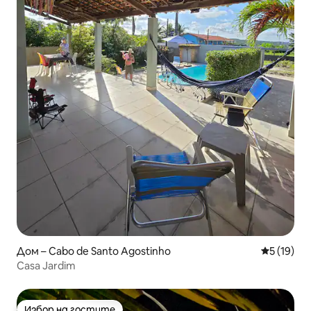
Дом – Cabo de Santo Agostinho
Средна оц
5 (19)
Casa Jardim
Избор на гостите