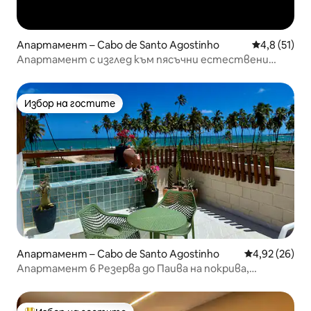
Апартамент – Cabo de Santo Agostinho
Средна оцен
4,8 (51)
Апартамент с изглед към пясъчни естествени
басейни
Избор на гостите
Избор на гостите
Апартамент – Cabo de Santo Agostinho
Средна оценк
4,92 (26)
Апартамент 6 Резерва до Паива на покрива,
самостоятелен басейн