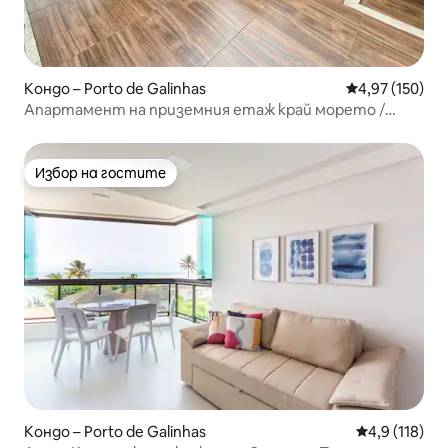
Кондо – Porto de Galinhas
Средна оценка
4,97 (150)
Апартамент на приземния етаж край морето /
Плажът Муро Алто
Избор на гостите
Избор на гостите
Кондо – Porto de Galinhas
Средна оценк
4,9 (118)