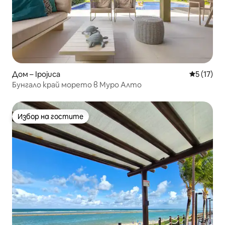
Дом – Ipojuca
Средна оц
5 (17)
Бунгало край морето в Муро Алто
Избор на гостите
Избор на гостите