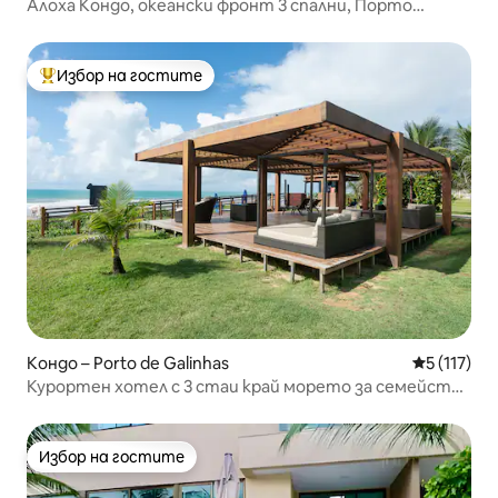
Алоха Кондо, океански фронт 3 спални, Порто
Галиняс
Избор на гостите
Най-популярен избор на гостите
Кондо – Porto de Galinhas
Средна оце
5 (117)
Курортен хотел с 3 стаи край морето за семейства
в топ 1%
Избор на гостите
Избор на гостите