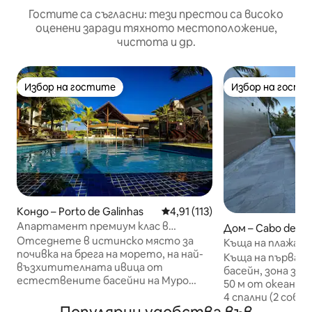
Гостите са съгласни: тези престои са високо
оценени заради тяхното местоположение,
чистота и др.
Избор на гостите
Избор на гости
Избор на гостите
Избор на гости
Кондо – Porto de Galinhas
Средна оценка: 4,91 от 5, 11
4,91 (113)
Апартамент премиум клас в
Дом – Cabo de Sa
Polynesia | Частен басейн
Отседнете в истинско място за
Къща на плажа в 
почивка на брега на морето, на най-
минута от морет
Къща на първа ли
възхитителната ивица от
климатик
басейн, зона за г
естествените басейни на Муро
50 м от океана!
Алто. Този апартамент на
4 спални (2 собс
приземния етаж разполага с
климатик, плюс 2