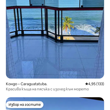
Кондо – Caraguatatuba.
Средна оценка
4,95 (133)
Красива къща на пясъка с изглед към морето
Избор на гостите
Избор на гостите