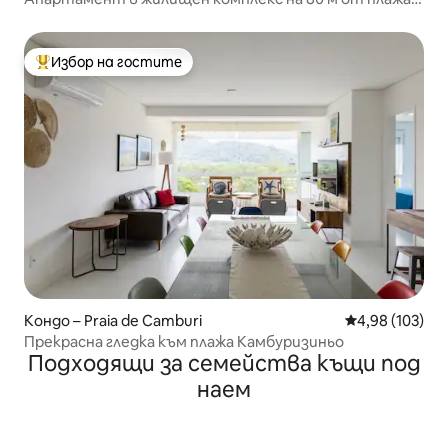
Камбури
Избор на гостите
Най-популярен избор на гостите
Кондо – Praia de Camburi
Средна оценка
4,98 (103)
Прекрасна гледка към плажа Камбуризиньо
Подходящи за семейства къщи под
наем