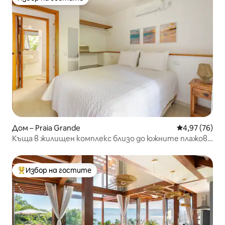
Избор на гостите
Дом – Praia Grande
Средна оценк
4,97 (76)
Къща в жилищен комплекс близо до южните плажове
на Илябела
Избор на гостите
Най-популярен избор на гостите