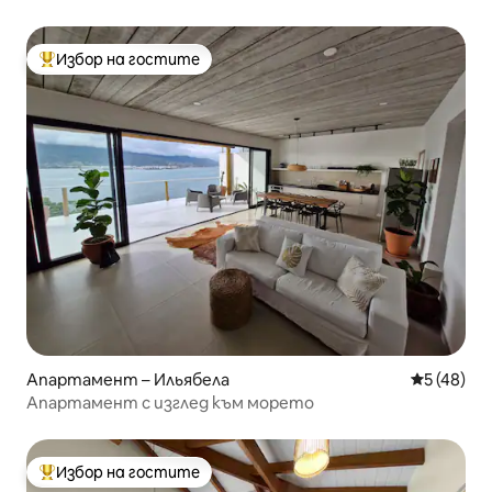
център
Избор на гостите
Най-популярен избор на гостите
Апартамент – Ильябела
Средна оц
5 (48)
Апартамент с изглед към морето
Избор на гостите
Най-популярен избор на гостите