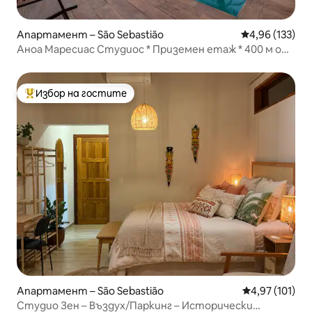
Апартамент – São Sebastião
Средна оценка
4,96 (133)
Аноа Маресиас Студиос * Приземен етаж * 400 м от
плажа
Избор на гостите
Най-популярен избор на гостите
Апартамент – São Sebastião
Средна оценка
4,97 (101)
Студио Зен – Въздух/Паркинг – Исторически