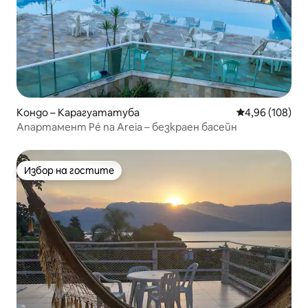
Кондо – Карагуататуба
Средна оценка
4,96 (108)
Апартамент Pé na Areia – безкраен басейн
Избор на гостите
Избор на гостите