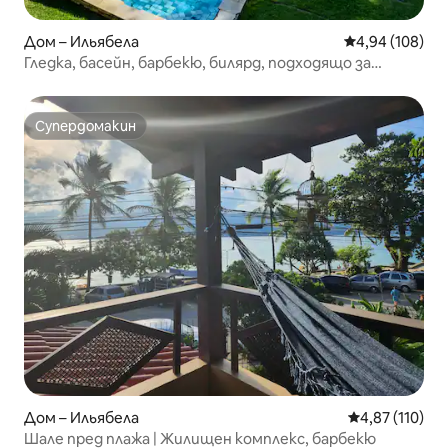
Дом – Ильябела
Средна оценка
4,94 (108)
Гледка, басейн, барбекю, билярд, подходящо за
домашни любимци
Супердомакин
Супердомакин
Дом – Ильябела
Средна оценка
4,87 (110)
Шале пред плажа | Жилищен комплекс, барбекю