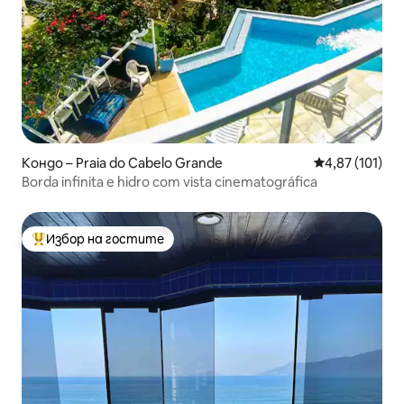
Кондо – Praia do Cabelo Grande
Средна оценка
4,87 (101)
Borda infinita e hidro com vista cinematográfica
Избор на гостите
Най-популярен избор на гостите