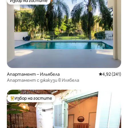
Избор на гостите
Избор на гостите
Апартамент – Ильябела
Средна оценка
4,92 (241)
Апартамент с джакузи в Илябела
Избор на гостите
Най-популярен избор на гостите