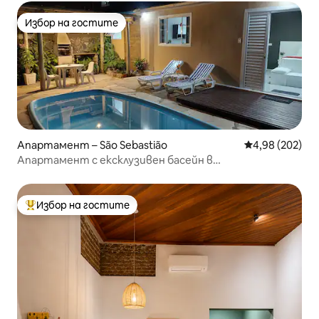
Избор на гостите
Избор на гостите
Апартамент – São Sebastião
Средна оценка
4,98 (202)
Апартамент с ексклузивен басейн в
непосредствена близост до плажа
Избор на гостите
Най-популярен избор на гостите