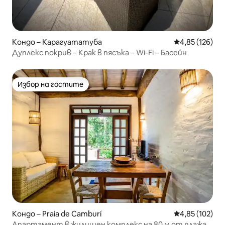
Кондо – Карагуататуба
Средна оценка
4,85 (126)
Дуплекс покрив – Крак в пясъка – Wi-Fi – Басейн
Избор на гостите
Избор на гостите
Кондо – Praia de Camburí
Средна оценка
4,85 (102)
Апартамент в жилищен комплекс на 80 м от плажа