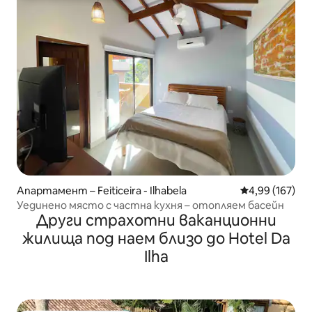
Апартамент – Feiticeira - Ilhabela
Средна оценка
4,99 (167)
Уединено място с частна кухня – отопляем басейн
Други страхотни ваканционни
жилища под наем близо до Hotel Da
Ilha