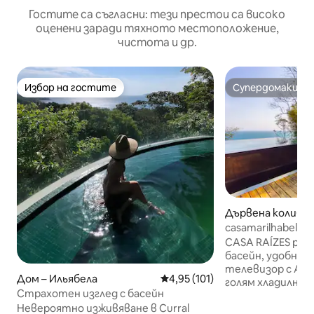
Гостите са съгласни: тези престои са високо
оценени заради тяхното местоположение,
чистота и др.
Избор на гостите
Супердомакин
Избор на гостите
Супердомакин
Дървена колиба 
ла
casamarilhabela C
CASA RAÍZES раз
басейн, удобно д
телевизор с Amazo
Дом – Ильябела
Средна оценка: 4,95 от 5, 10
4,95 (101)
голям хладилник,
Страхотен изглед с басейн
котлона, филтър 
Невероятно изживяване в Curral
кухня, оборудван