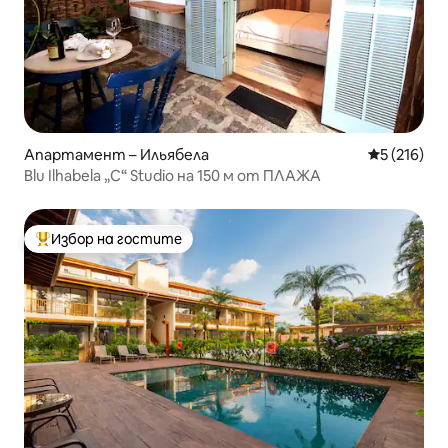
Апартамент – Ильябела
Средна оце
5 (216)
Blu Ilhabela „C“ Studio на 150 м от ПЛАЖА
Избор на гостите
Най-популярен избор на гостите