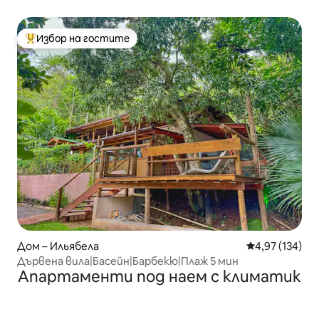
Избор на гостите
Най-популярен избор на гостите
Дом – Ильябела
Средна оценка
4,97 (134)
Дървена вила|Басейн|Барбекю|Плаж 5 мин
Апартаменти под наем с климатик