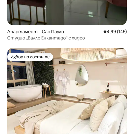
Апартамент – Сао Пауло
Средна оценка
4,99 (145)
Студио „Валле Енкантадо“ с хидро
Избор на гостите
Избор на гостите