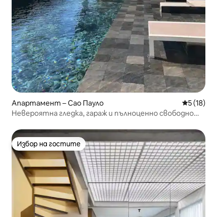
Апартамент – Сао Пауло
Средна оц
5 (18)
Невероятна гледка, гараж и пълноценно свободно
време в центъра
Избор на гостите
Избор на гостите