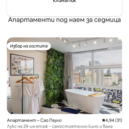
Климатик
Апартаменти под наем за седмица
Избор на гостите
Избор на гостите
Апартамент – Сао Пауло
Средна оценк
4,94 (31)
Лукс на 29-ия етаж – самостоятелно кино и вана