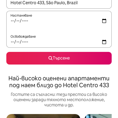
Когато резултатите се покажат, използвайте клавишите 
Настаняване
Освобождаване
Търсене
Най-високо оценени апартаменти
под наем близо до Hotel Centro 433
Гостите са съгласни: тези престои са високо
оценени заради тяхното местоположение,
чистота и др.