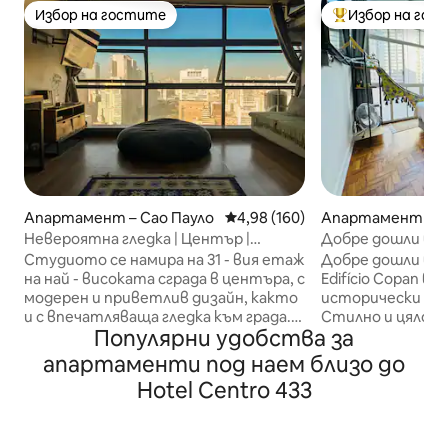
Избор на гостите
Избор на гос
Избор на гостите
Най-популярен 
Апартамент – Сао Пауло
Средна оценка: 4,98 от 5, 160
4,98 (160)
Апартамент – С
Невероятна гледка | Център |
Добре дошли в 
Дизайнерско студио | 31-ви етаж
Copan!
Студиото се намира на 31 - вия етаж
Добре дошли в 
на най - високата сграда в центъра, с
Edifício Copan в
модерен и приветлив дизайн, както
исторически цен
и с впечатляваща гледка към града.
Стилно и цялост
Популярни удобства за
От прозореца можете да се
за тези, които 
възхитите на долината Анхангабау,
автентично Па
апартаменти под наем близо до
историческия център, антените на
изживяване! - Високоскоростен
Hotel Centro 433
Ав. Паулиста: един от най-
интернет (500Mb
красивите пейзажи в Сао Пауло. Това
Оборудвана кухн
е сградата, в която се намира
микровълнова пе