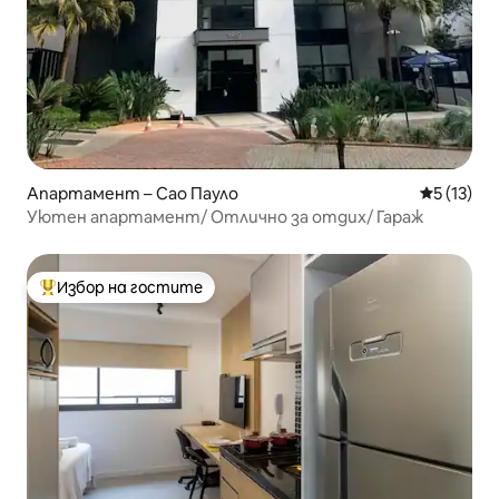
Апартамент – Сао Пауло
Средна оц
5 (13)
Уютен апартамент/ Отлично за отдих/ Гараж
Избор на гостите
Най-популярен избор на гостите