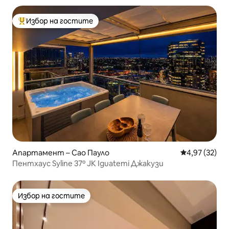
Избор на гостите
Най-популярен избор на гостите
Апартамент – Сао Пауло
Средна оценк
4,97 (32)
Пентхаус Syline 37º JK Iguatemi Джакузи
Избор на гостите
Избор на гостите