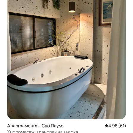
Апартамент – Сао Пауло
Средна оценк
4,98 (61)
Хидромасаж и панорамна гледка