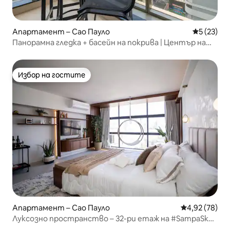
Апартамент – Сао Пауло
Средна оц
5 (23)
Панорамна гледка + басейн на покрива | Център на
Сао Пауло
Избор на гостите
Избор на гостите
Апартамент – Сао Пауло
Средна оценк
4,92 (78)
Луксозно пространство – 32-ри етаж на #SampaSky
– Център на Сао Пауло