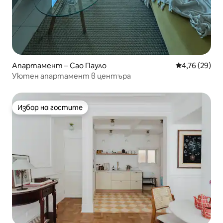
Апартамент – Сао Пауло
Средна оценк
4,76 (29)
Уютен апартамент в центъра
Избор на гостите
Избор на гостите