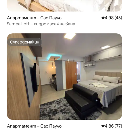
Апартамент – Сао Пауло
Средна оценк
4,98 (45)
Sampa Loft – хидромасажна вана
Супердомакин
Супердомакин
Апартамент – Сао Пауло
Средна оценк
4,86 (77)