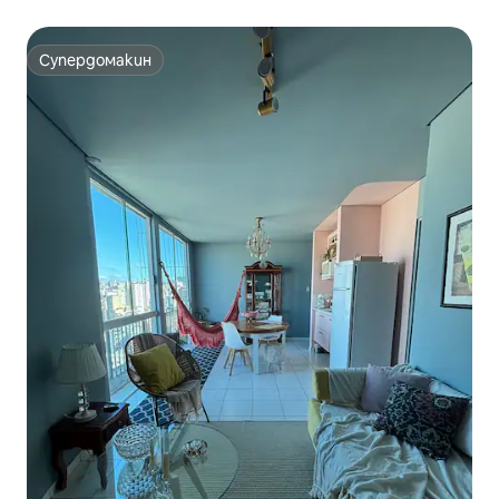
Супердомакин
Супердомакин