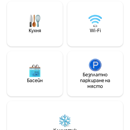
SampaSky, и е възможно да се
Централно разпо
разхождате до основните атракции
метрото на Репу
на центъра. Разполага с климатик, 55
Ема, балансиран
- инчов телевизор с приложения,
Самостоятелно 
кухня, оборудвана с основни прибори,
самостоятелно 
готварски плот (1 уста),
електронна ключа
Кухня
Wi-Fi
микровълнова печка и минибар.
свързана със Spo
Безплатно
Басейн
паркиране на
място