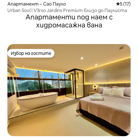
Апартамент – Сао Пауло
Средна оц
5 (17)
Urban Soul | V3rso Jardins Premium близо до Паулиста
Апартаменти под наем с
хидромасажна вана
Избор на гостите
Избор на гостите