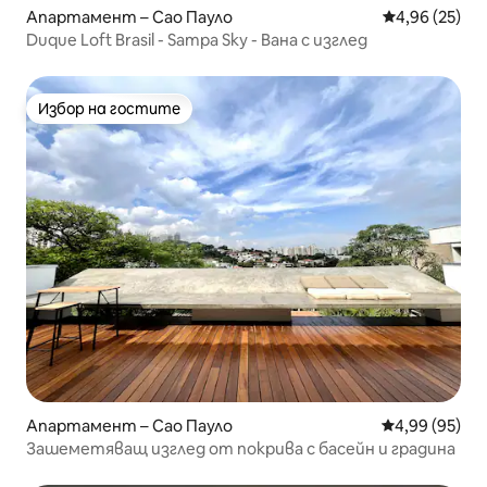
Апартамент – Сао Пауло
Средна оценк
4,96 (25)
Duque Loft Brasil - Sampa Sky - Вана с изглед
Избор на гостите
Избор на гостите
Апартамент – Сао Пауло
Средна оценк
4,99 (95)
Зашеметяващ изглед от покрива с басейн и градина