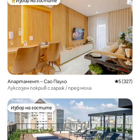
Избор на гостите
Най-популярен избор на гостите
Апартамент – Сао Пауло
Средна оце
5 (327)
Луксозен покрив с гараж / пред мола
Избор на гостите
Избор на гостите