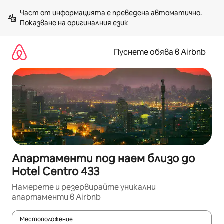
Пропускане
Част от информацията е преведена автоматично. 
към
Показване на оригиналния език
съдържанието
Пуснете обява в Airbnb
Апартаменти под наем близо до
Hotel Centro 433
Намерете и резервирайте уникални
апартаменти в Airbnb
Местоположение