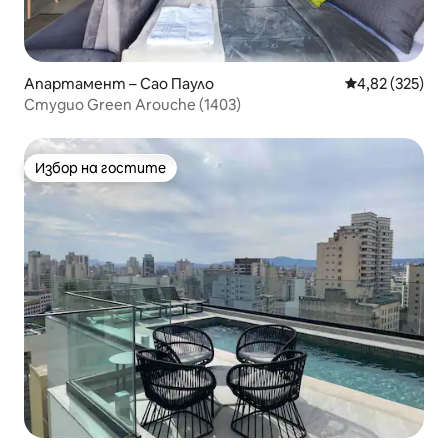
Апартамент – Сао Пауло
Средна оценка
4,82 (325)
Студио Green Arouche (1403)
Избор на гостите
Избор на гостите