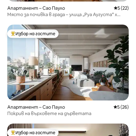
Апартамент – Сао Пауло
Средна оц
5 (22)
Място за почивка в града – улица „Руа Аугуста“ x
„Паулиста“
Избор на гостите
Най-популярен избор на гостите
Апартамент – Сао Пауло
Средна оц
5 (26)
Покрив на върховете на дърветата
Избор на гостите
Най-популярен избор на гостите