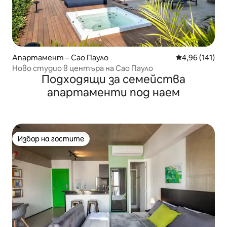
Апартамент – Сао Пауло
Средна оценка
4,96 (141)
Ново студио в центъра на Сао Пауло
Подходящи за семейства
апартаменти под наем
Избор на гостите
Избор на гостите