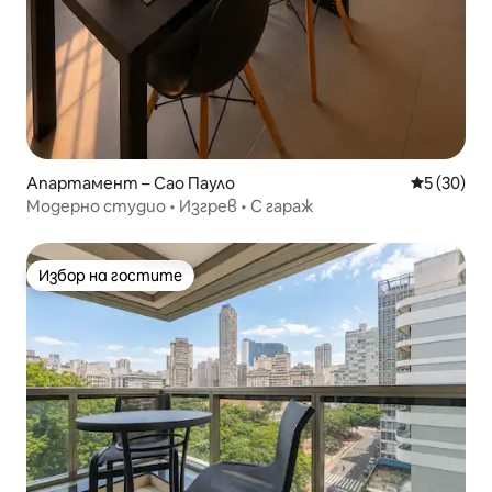
Апартамент – Сао Пауло
Средна оц
5 (30)
Модерно студио • Изгрев • С гараж
Избор на гостите
Избор на гостите