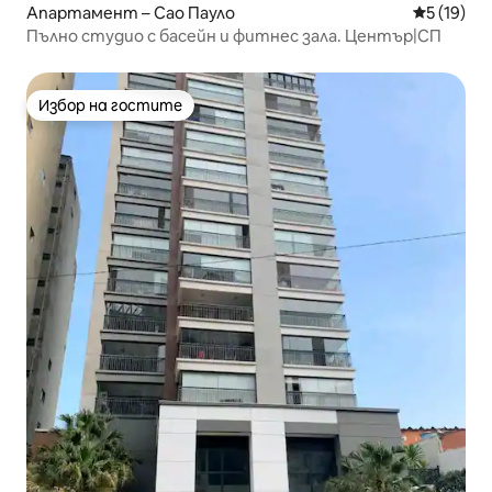
Апартамент – Сао Пауло
Средна оц
5 (19)
Пълно студио с басейн и фитнес зала. Център|СП
Избор на гостите
Избор на гостите