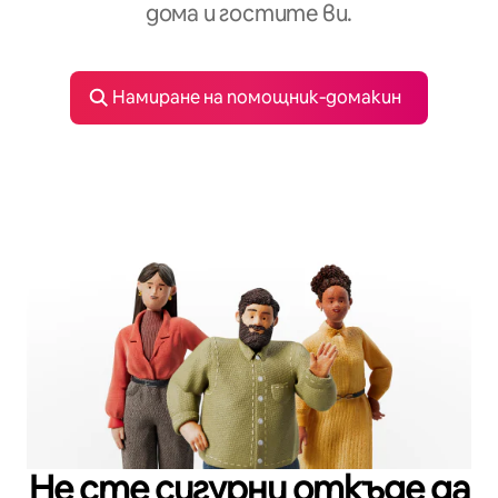
дома и гостите ви.
Намиране на помощник‑домакин
Не сте сигурни откъде да