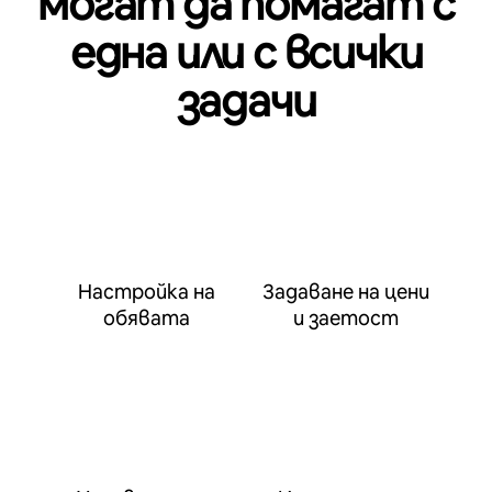
могат да помагат с
една или с всички
задачи
Настройка на
Задаване на цени
обявата
и заетост