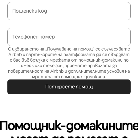
Пощенски код
Телефонен номер
С избирането на „Получаване на помощ“ се съгласявате
Airbnb и партньорите на платформата да се свързват
с вас във връзка с мрежата от помощник-домакини по
имейл или телефон, приемате
правилата за
поверителност
на Airbnb и
допълнителните условия на
мрежата от помощник-домакини
.
Потърсете помощ
Помощник‑домакинит