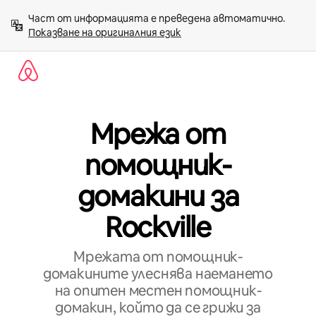
Пропускане
Част от информацията е преведена автоматично. 
към
Показване на оригиналния език
съдържанието
Мрежа от
помощник-
домакини за
Rockville
Мрежата от помощник-
домакините улеснява наемането
на опитен местен помощник-
домакин, който да се грижи за