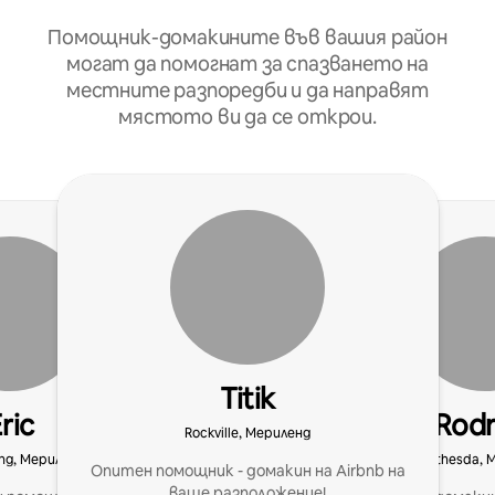
Помощник-домакините във вашия район
могат да помогнат за спазването на
местните разпоредби и да направят
мястото ви да се открои.
Titik
ric
Rodr
Rockville, Мериленд
ring, Мериленд
Bethesda, 
Опитен помощник - домакин на Airbnb на
ваше разположение!