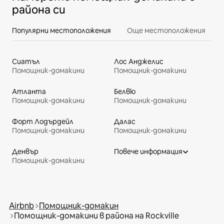
района си
Популярни местоположения
Още местоположения
Сиатъл
Лос Анджелис
Помощник-домакини
Помощник-домакини
Атланта
Белвю
Помощник-домакини
Помощник-домакини
Форт Лодърдейл
Далас
Помощник-домакини
Помощник-домакини
Денвър
Повече информация
Помощник-домакини
Airbnb
Помощник-домакин
Помощник-домакини в района на Rockville