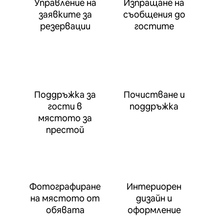
Управление на
Изпращане на
заявките за
съобщения до
резервации
гостите
Поддръжка за
Почистване и
гости в
поддръжка
мястото за
престой
Фотографиране
Интериорен
на мястото от
дизайн и
обявата
оформление