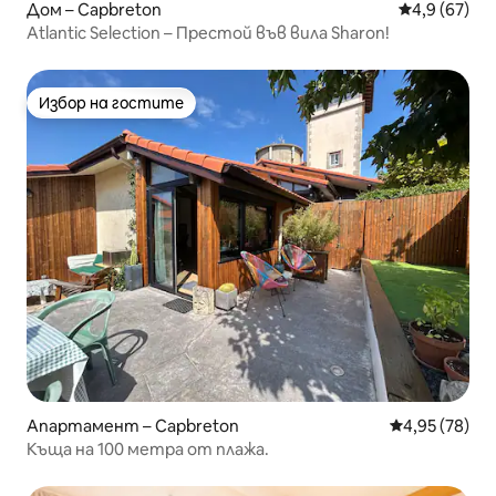
Дом – Capbreton
Средна оцен
4,9 (67)
Atlantic Selection – Престой във вила Sharon!
Избор на гостите
Избор на гостите
Апартамент – Capbreton
Средна оценк
4,95 (78)
Къща на 100 метра от плажа.