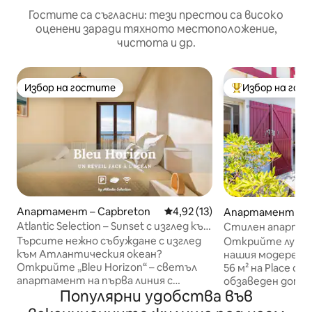
Гостите са съгласни: тези престои са високо
оценени заради тяхното местоположение,
чистота и др.
Избор на гостите
Избор на гос
Избор на гостите
Най-популярен 
Апартамент – Capbreton
Средна оценка: 4,92 от 5, 1
4,92 (13)
Апартамент – H
Atlantic Selection – Sunset с изглед към
Стилен апартам
океана
плажа и тераса с
Търсите нежно събуждане с изглед
Открийте лукса
към Атлантическия океан?
нашия модерен 
Открийте „Bleu Horizon“ – светъл
56 м² на Place de
апартамент на първа линия с
обзаведен дом, 
Популярни удобства във
панорамна гледка и директен
район, предлага
достъп до плажа (10 м). Идеално за
плажа и тераса с