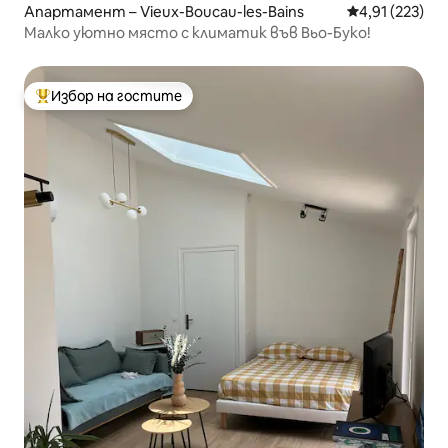
Апартамент – Vieux-Boucau-les-Bains
Средна оценка
4,91 (223)
Малко уютно място с климатик във Вьо-Буко!
Избор на гостите
Най-популярен избор на гостите