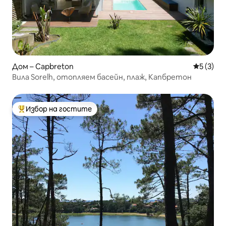
Дом – Capbreton
Средна о
5 (3)
Вила Sorelh, отопляем басейн, плаж, Капбретон
Избор на гостите
Най-популярен избор на гостите