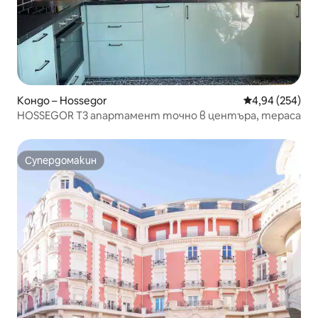
Кондо – Hossegor
Средна оценка
4,94 (254)
HOSSEGOR T3 апартамент точно в центъра, тераса
Супердомакин
Супердомакин