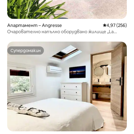
Апартамент – Angresse
Средна оценка
4,97 (256)
Очарователно напълно оборудвано жилище „La
Dune“
Супердомакин
Супердомакин