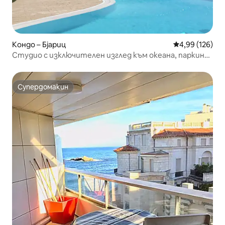
Кондо – Бјариц
Средна оценка
4,99 (126)
Студио с изключителен изглед към океана, паркинг,
басейн, тенис кортенис корт
Супердомакин
Супердомакин