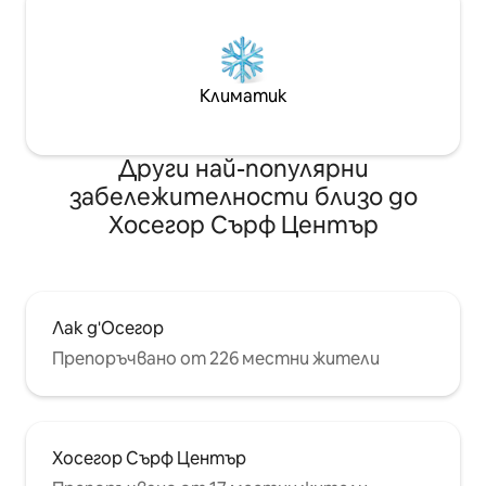
Климатик
Други най-популярни
забележителности близо до
Хосегор Сърф Център
Лак д'Осегор
Препоръчвано от 226 местни жители
Хосегор Сърф Център