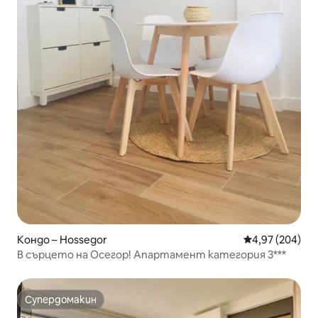
Кондо – Hossegor
Средна оценка
4,97 (204)
В сърцето на Осегор! Апартамент категория 3***
Супердомакин
Супердомакин