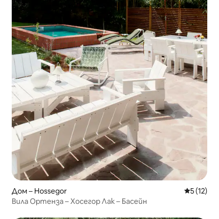
Дом – Hossegor
Средна оц
5 (12)
Вила Ортенза – Хосегор Лак – Басейн