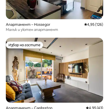
Апартамент – Hossegor
Средна оценка
4,95 (126)
Малък и уютен апартамент
Избор на гостите
Избор на гостите
Апартамент – Capbreton
Средна оценк
4,95 (43)