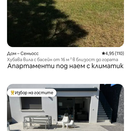
Дом – Сеньосс
Средна оценка
4,95 (110)
Хубава вила с басейн от 16 м ² в близост до гората
Апартаменти под наем с климатик
Избор на гостите
Най-популярен избор на гостите