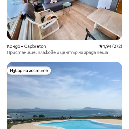
Кондо – Capbreton
Средна оценка
4,94 (272)
Пристанище, плажове и център на града пеша
Избор на гостите
Избор на гостите