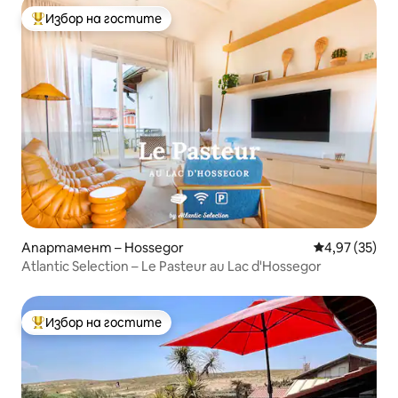
Избор на гостите
Най-популярен избор на гостите
Апартамент – Hossegor
Средна оценк
4,97 (35)
Atlantic Selection – Le Pasteur au Lac d'Hossegor
Избор на гостите
Най-популярен избор на гостите