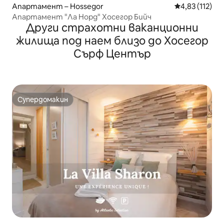
Апартамент – Hossegor
Средна оценка
4,83 (112)
Апартамент "Ла Норд" Хосегор Бийч
Други страхотни ваканционни
жилища под наем близо до Хосегор
Сърф Център
Супердомакин
Супердомакин