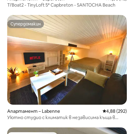
Ti'Boat2 - TinyLoft 5* Capbreton - SANTOCHA Beach
Супердомакин
Супердомакин
Апартамент – Labenne
Средна оценка
4,88 (292)
Уютно студио с климатик в независима къща в
Ланда