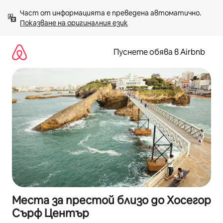
Пропускане
Част от информацията е преведена автоматично. 
към
Показване на оригиналния език
съдържанието
Пуснете обява в Airbnb
Места за престой близо до Хосегор
Сърф Център