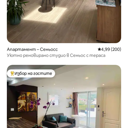
Апартамент – Сеньосс
Средна оценка
4,99 (200)
Уютно реновирано студио в Сеньос с тераса
Избор на гостите
Най-популярен избор на гостите