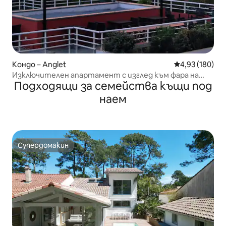
Кондо – Anglet
Средна оценка
4,93 (180)
Изключителен апартамент с изглед към фара на
Подходящи за семейства къщи под
Биариц
наем
Супердомакин
Супердомакин