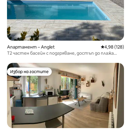
Апартамент – Anglet
Средна оценка
4,98 (128)
T2 частен басейн с подгряване, достъп до плажа
пеша, сърф, голф, 4*
Избор на гостите
Избор на гостите