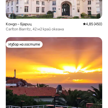
Кондо – Бјариц
Средна оценка
4,85 (450)
Carlton Biarritz, 42 м2 край океана
Избор на гостите
Избор на гостите