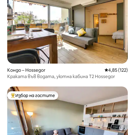
Кондо – Hossegor
Средна оценка
4,85 (122)
Краката във водата, уютна кабина T2 Hossegor
Избор на гостите
Най-популярен избор на гостите