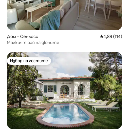
Дом – Сеньосс
Средна оценка
4,89 (114)
Малкият рай на дюните
Избор на гостите
Избор на гостите