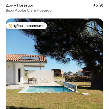
Дом – Hossegor
Средна о
5 (9)
Вила Aoube Claré Hossegor
Избор на гостите
Най-популярен избор на гостите