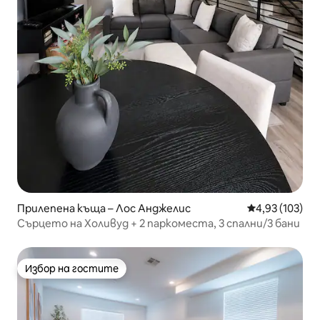
Прилепена къща – Лос Анджелис
Средна оценка
4,93 (103)
Сърцето на Холивуд + 2 паркоместа, 3 спални/3 бани
Избор на гостите
Избор на гостите