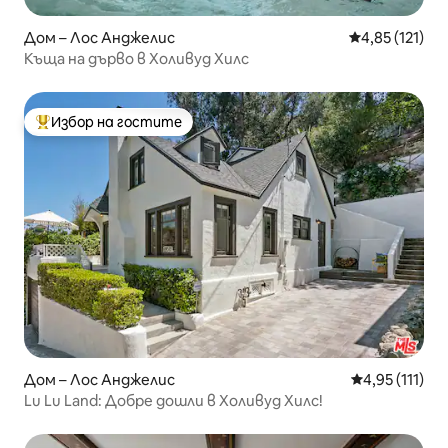
Дом – Лос Анджелис
Средна оценка
4,85 (121)
Къща на дърво в Холивуд Хилс
Избор на гостите
Най-популярен избор на гостите
Дом – Лос Анджелис
Средна оценк
4,95 (111)
Lu Lu Land: Добре дошли в Холивуд Хилс!