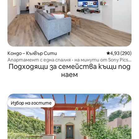
Кондо – Кълвър Сити
Средна оценка
4,93 (290)
Апартамент с една спалня - на минути от Sony Pics
Подходящи за семейства къщи под
и каналите на Венеция
наем
Избор на гостите
Избор на гостите