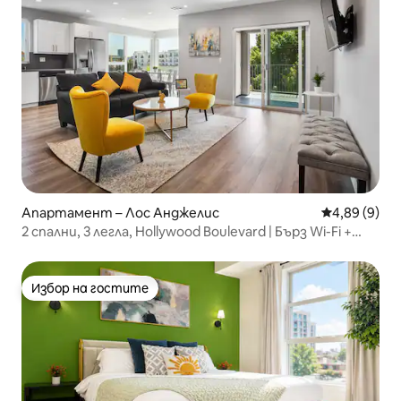
Апартамент – Лос Анджелис
Средна оцен
4,89 (9)
2 спални, 3 легла, Hollywood Boulevard | Бърз Wi-Fi +
телевизия
Избор на гостите
Избор на гостите