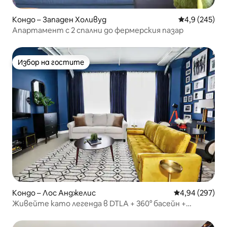
от смарт телевизора.
Кондо – Западен Холивуд
Средна оценк
4,9 (245)
Апартамент с 2 спални до фермерския пазар
Избор на гостите
Избор на гостите
Кондо – Лос Анджелис
Средна оценка
4,94 (297)
Живейте като легенда в DTLA + 360° басейн +
паркинг