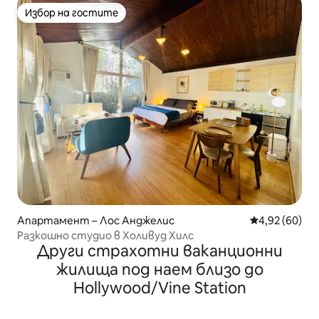
Избор на гостите
Избор на гостите
Апартамент – Лос Анджелис
Средна оценк
4,92 (60)
Разкошно студио в Холивуд Хилс
Други страхотни ваканционни
жилища под наем близо до
Hollywood/Vine Station