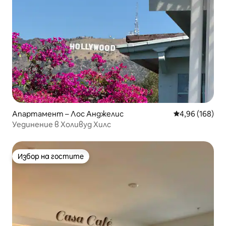
Апартамент – Лос Анджелис
Средна оценка
4,96 (168)
Уединение в Холивуд Хилс
Избор на гостите
Избор на гостите