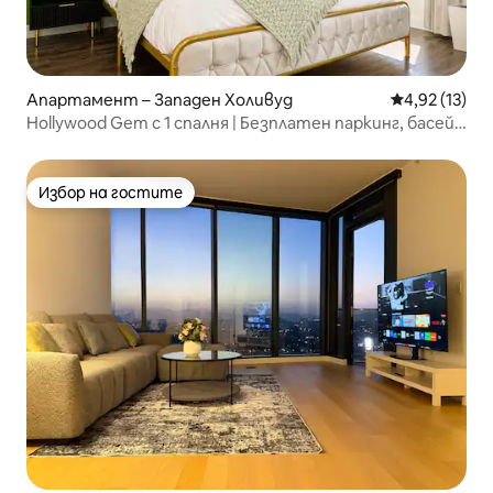
Апартамент – Западен Холивуд
Средна оценк
4,92 (13)
Hollywood Gem с 1 спалня | Безплатен паркинг, басейн
и фитнес зала
Избор на гостите
Избор на гостите