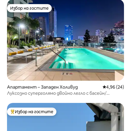
Избор на гостите
Избор на гостите
Апартамент – Западен Холивуд
Средна оценк
4,96 (24)
Луксозно суперголямо двойно легло с басейн/
джакузи/покрив/фитнес/паркинг
Избор на гостите
Най-популярен избор на гостите