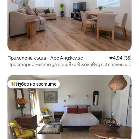
Прилепена къща – Лос Анджелис
Средна оценк
4,94 (35)
Просторно място за почивка в Холивуд с 2 спални и
частен гараж
Избор на гостите
Най-популярен избор на гостите