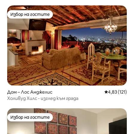
Избор на гостите
Избор на гостите
Дом – Лос Анджелис
Средна оценка
4,83 (121)
Холивуд Хилс - изглед към града
Избор на гостите
Избор на гостите