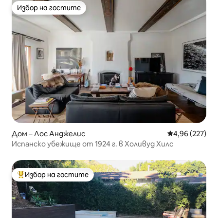
Избор на гостите
Избор на гостите
Дом – Лос Анджелис
Средна оценка
4,96 (227)
Испанско убежище от 1924 г. в Холивуд Хилс
Избор на гостите
Най-популярен избор на гостите