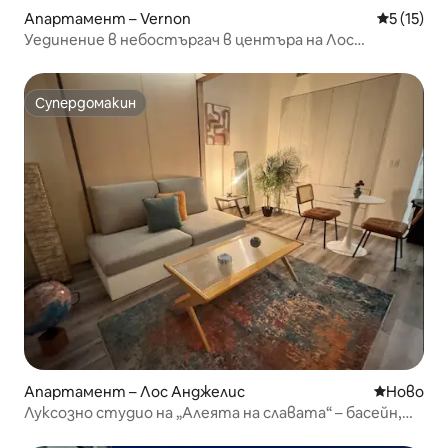
Апартамент – Vernon
Средна оц
5 (15)
Уединение в небостъргач в центъра на Лос
Анджелис с частен балкон
Супердомакин
Супердомакин
Апартамент – Лос Анджелис
Ново мяс
Ново
Луксозно студио на „Алеята на славата“ – басейн,
паркинг, фитнес зала