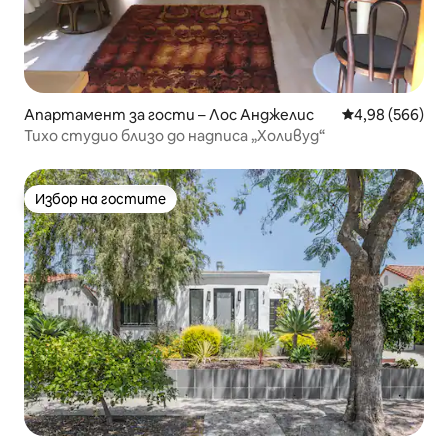
Апартамент за гости – Лос Анджелис
Средна оценка
4,98 (566)
Тихо студио близо до надписа „Холивуд“
Избор на гостите
Избор на гостите