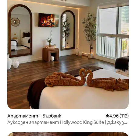
Апартамент – Бърбанк
Средна оценка
4,96 (112)
Луксозен апартамент Hollywood King Suite | Джакузи•
Паркинг• Гледка