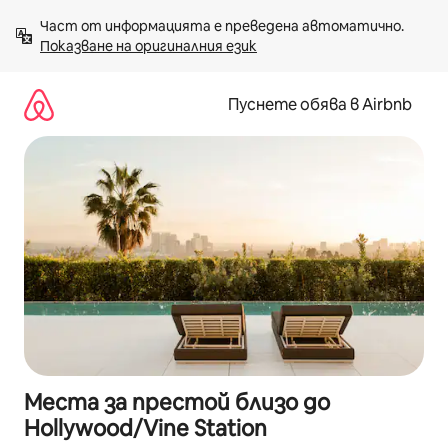
Пропускане
Част от информацията е преведена автоматично. 
към
Показване на оригиналния език
съдържанието
Пуснете обява в Airbnb
Места за престой близо до
Hollywood/Vine Station