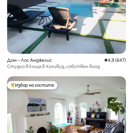
Дом – Лос Анджелис
Средна оценк
4,9 (647)
Студио в къща в Холивуд, собствен вход
Избор на гостите
Най-популярен избор на гостите