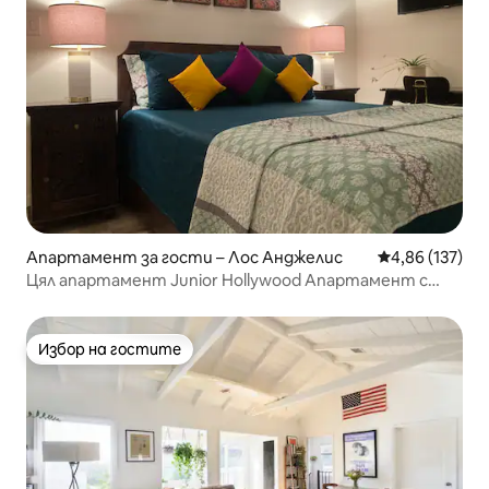
Апартамент за гости – Лос Анджелис
Средна оценка
4,86 (137)
Цял апартамент Junior Hollywood Апартамент с
1 спалня и 1 баня
Избор на гостите
Избор на гостите