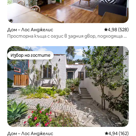
Дом – Лос Анджелис
Средна оценка
4,98 (528)
Просторна къща с оазис в задния двор, подходяща за
деца и домашни любимци
Избор на гостите
Избор на гостите
Дом – Лос Анджелис
Средна оценка
4,94 (162)