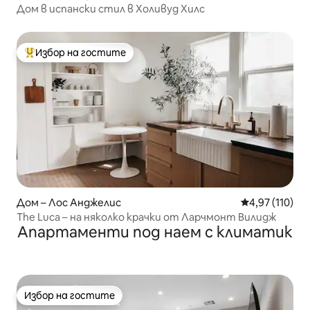
Дом в испански стил в Холивуд Хилс
Избор на гостите
Най-популярен избор на гостите
Дом – Лос Анджелис
Средна оценка
4,97 (110)
The Luca – на няколко крачки от Ларчмонт Вилидж
Апартаменти под наем с климатик
Избор на гостите
Избор на гостите