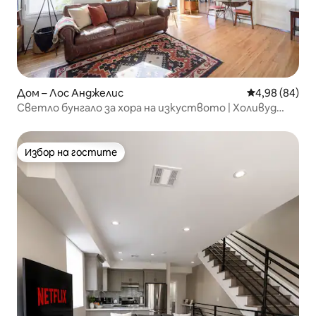
Дом – Лос Анджелис
Средна оценк
4,98 (84)
Светло бунгало за хора на изкуството | Холивуд
Хилс
Избор на гостите
Избор на гостите