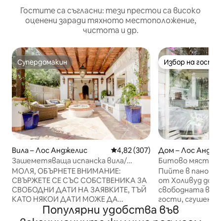
Гостите са съгласни: тези престои са високо
оценени заради тяхното местоположение,
чистота и др.
Супердомакин
Избор на гости
Супердомакин
Избор на гости
Вила – Лос Анджелис
Средна оценка: 4,82 от 5, 307
4,82 (307)
Дом – Лос Андже
Зашеметяваща испанска вила/
Битово място, 
дуплекс в Холивуд Хилс
Холивуд Хилс
МОЛЯ, ОБЪРНЕТЕ ВНИМАНИЕ:
Пийте в панорам
СВЪРЖЕТЕ СЕ СЪС СОБСТВЕНИКА ЗА
от Холивуд до о
СВОБОДНИ ДАТИ НА ЗАЯВКИТЕ, ТЪЙ
свободната вана
КАТО НЯКОИ ДАТИ МОЖЕ ДА
гости, сгушена в
Популярни удобства във
ИЗГЛЕЖДАТ РЕЗЕРВИРАНИ В
Събудете се в с
КАЛЕНДАРА, КОИТО СА СВОБОДНИ.
дървена колиба, 