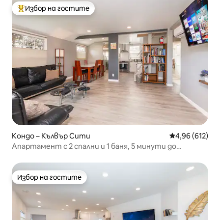
Избор на гостите
Най-популярен избор на гостите
Кондо – Кълвър Сити
Средна оценка
4,96 (612)
Апартамент с 2 спални и 1 баня, 5 минути до
летище Лос Анджелис
Избор на гостите
Избор на гостите