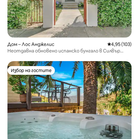
Дом – Лос Анджелис
Средна оценка
4,95 (103)
Неотдавна обновено испанско бунгало в Силвър
Лейк
Избор на гостите
Избор на гостите