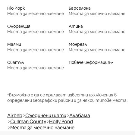
Ню Йорк
Барселона
Места за месечно наемане
Места за месечно наемане
Флоренция
Атина
Места за месечно наемане
Места за месечно наемане
Маями
Монреал
Места за месечно наемане
Места за месечно наемане
Сиатъл
Повече информация
Места за месечно наемане
*Възможно е да се прилагат известни изключения в
определени географски райони и за някои типове места.
Airbnb
Съединени щати
Алабама
Cullman County
Holly Pond
Места за месечно наемане