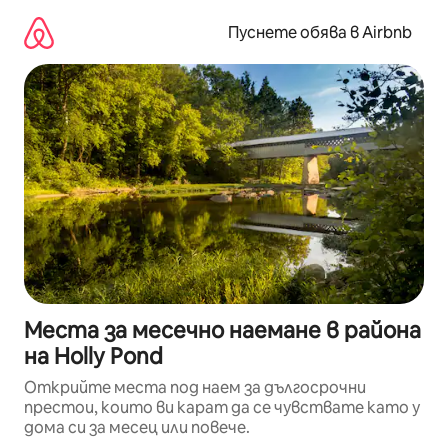
Пропускане
към
Пуснете обява в Airbnb
съдържанието
Места за месечно наемане в района
на Holly Pond
Открийте места под наем за дългосрочни
престои, които ви карат да се чувствате като у
дома си за месец или повече.