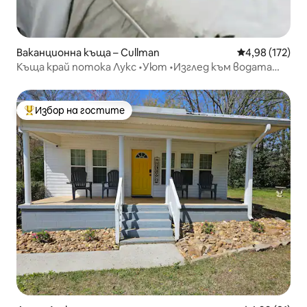
Ваканционна къща – Cullman
Средна оценка
4,98 (172)
Къща край потока Лукс •Уют •Изглед към водата
•Горски район
Избор на гостите
Най-популярен избор на гостите