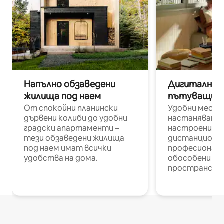
Напълно обзаведени
Дигитални н
жилища под наем
пътуващи п
От спокойни планински
Удобни места
дървени колиби до удобни
настаняване 
градски апартаменти –
настроени и
тези обзаведени жилища
дистанционн
под наем имат всички
професионалис
удобства на дома.
обособени р
пространств