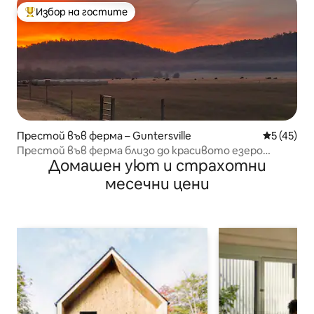
Избор на гостите
Най-популярен избор на гостите
Престой във ферма – Guntersville
Средна оц
5 (45)
Престой във ферма близо до красивото езеро
Домашен уют и страхотни
Гънтърсвил
месечни цени