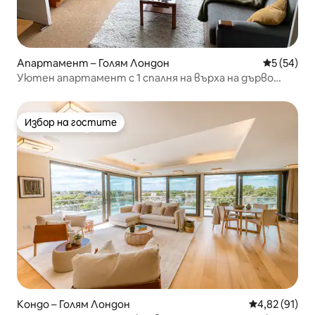
Апартамент – Голям Лондон
Средна оц
5 (54)
Уютен апартамент с 1 спалня на върха на дърво
близо до Business Design Centre
Избор на гостите
Избор на гостите
Кондо – Голям Лондон
Средна оценк
4,82 (91)