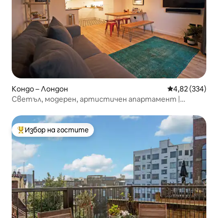
Кондо – Лондон
Средна оценка
4,82 (334)
Светъл, модерен, артистичен апартамент |
Суперголямо двойно легло | 2 бани
Избор на гостите
Най-популярен избор на гостите