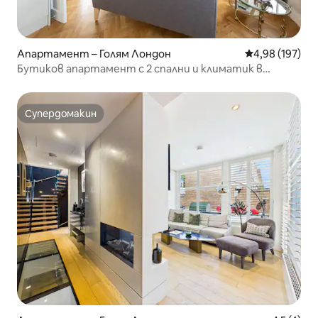
Апартамент – Голям Лондон
Средна оценка
4,98 (197)
Бутиков апартамент с 2 спални и климатик в
центъра на Лондон
Супердомакин
Супердомакин