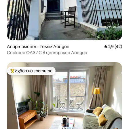
Апартамент – Голям Лондон
Средна оцен
4,9 (42)
Спокоен ОАЗИС в централен Лондон
Избор на гостите
Най-популярен избор на гостите