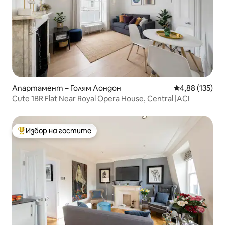
Апартамент – Голям Лондон
Средна оценка
4,88 (135)
Cute 1BR Flat Near Royal Opera House, Central |AC!
Избор на гостите
Най-популярен избор на гостите