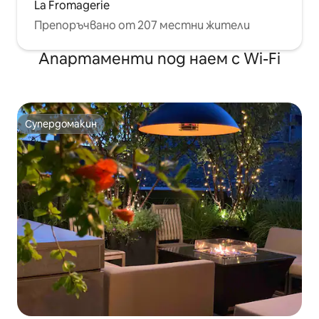
La Fromagerie
Препоръчвано от 207 местни жители
Апартаменти под наем с Wi-Fi
Супердомакин
Супердомакин