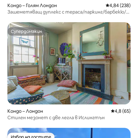
Кондо – Голям Лондон
Средна оценка
4,84 (238)
Зашеметяващ дуплекс с тераса/паркинг/барбекю/3
спални и бани
Супердомакин
Супердомакин
Кондо – Лондон
Средна оцен
4,8 (65)
Стилен мезонет с две легла в Ислингтън
Избор на гостите