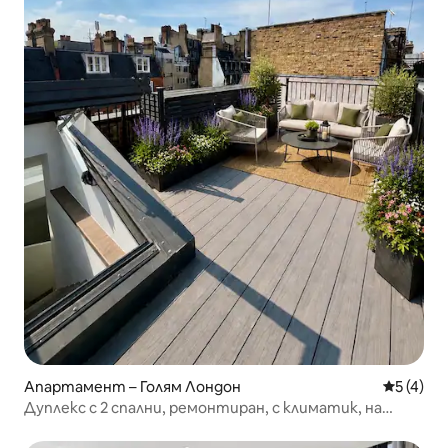
Апартамент – Голям Лондон
Средна о
5 (4)
Дуплекс с 2 спални, ремонтиран, с климатик, на
покрив | Британски музей