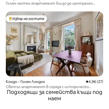
Голям частен апартамент близо до централен
Лондон
Избор на гостите
Най-популярен избор на гостите
Кондо – Голям Лондон
Средна оценк
4,96 (27)
Светъл апартамент в сграда с историческо
Подходящи за семейства къщи под
значение с модерен щрих
наем