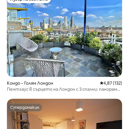
Избор на гостите
Кондо – Голям Лондон
Средна оценка
4,87 (132)
Пентхаус в сърцето на Лондон с 3 спални: панорама
на Лондон
Супердомакин
Супердомакин