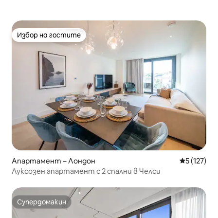
Избор на гостите
Избор на гостите
Апартамент – Лондон
Средна оце
5 (127)
Луксозен апартамент с 2 спални в Челси
Супердомакин
Супердомакин