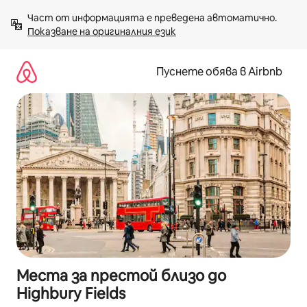
Пропускане
Част от информацията е преведена автоматично. 
към
Показване на оригиналния език
съдържанието
Пуснете обява в Airbnb
Места за престой близо до
Highbury Fields