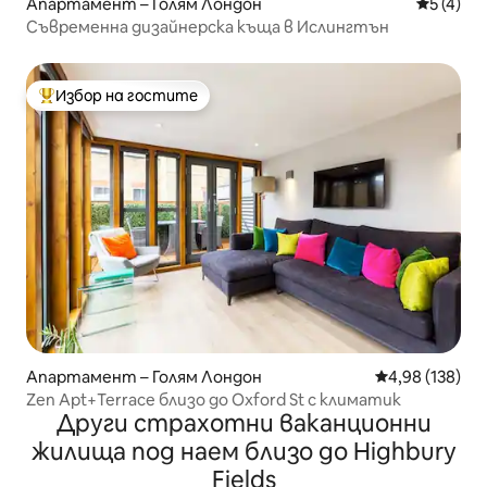
Апартамент – Голям Лондон
Средна о
5 (4)
Съвременна дизайнерска къща в Ислингтън
Избор на гостите
Най-популярен избор на гостите
Апартамент – Голям Лондон
Средна оценка
4,98 (138)
Zen Apt+Terrace близо до Oxford St с климатик
Други страхотни ваканционни
жилища под наем близо до Highbury
Fields