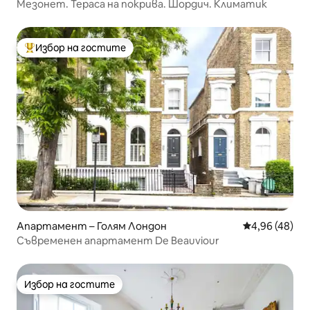
Мезонет. Тераса на покрива. Шордич. Климатик
Избор на гостите
Най-популярен избор на гостите
Апартамент – Голям Лондон
Средна оценк
4,96 (48)
Съвременен апартамент De Beauviour
Избор на гостите
Избор на гостите