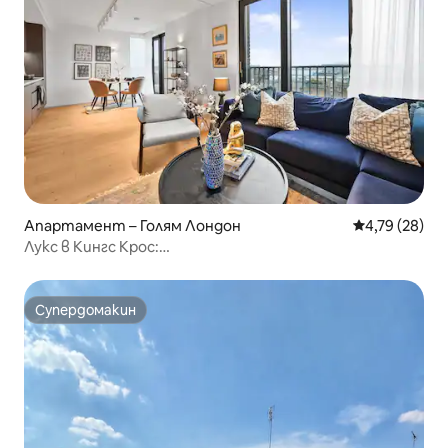
Апартамент – Голям Лондон
Средна оценк
4,79 (28)
Лукс в Кингс Крос:
асансьор•гледка•игри•фитнес•кино•
Супердомакин
Супердомакин