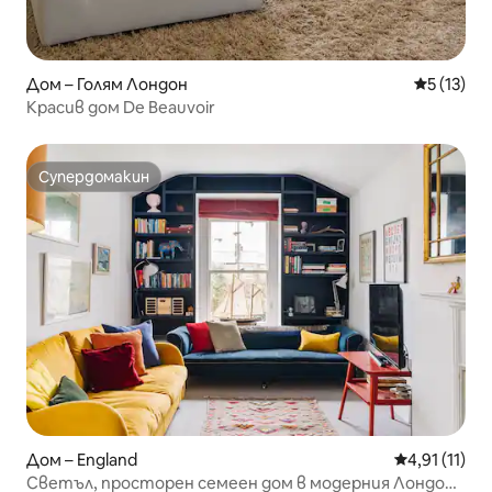
Дом – Голям Лондон
Средна оц
5 (13)
Красив дом De Beauvoir
Супердомакин
Супердомакин
Дом – England
Средна оцен
4,91 (11)
Светъл, просторен семеен дом в модерния Лондон