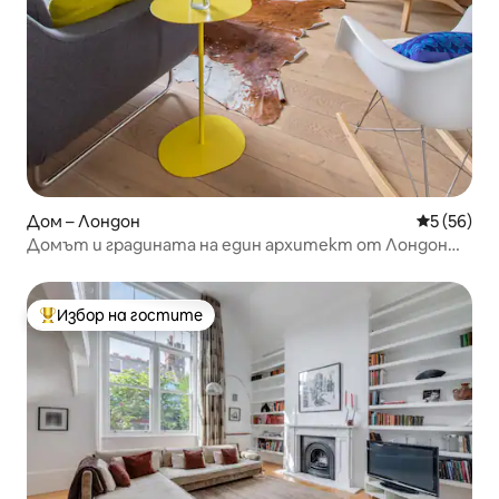
Дом – Лондон
Средна оц
5 (56)
Домът и градината на един архитект от Лондон
Фийлдс Далстън
Избор на гостите
Най-популярен избор на гостите