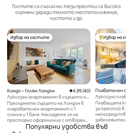
Гостите са съгласни: тези престои са високо
оценени заради тяхното местоположение,
чистота и др.
Избор на гостите
Избор на гос
Избор на гостите
Най-популярен 
Плавателен съд 
Кондо – Голям Лондон
Средна оценка: 4,95 от 5, 4
4,95 (40)
ондон
Луксозно плава
Луксозен апартамент в сърцето на
Лондон
Плаващата къща
Прегърнете сърцето на Лондон в
за престой в Лон
очарователен апартамент с 1
непосредствена
спалня и 1 баня. Насладете се на
забележителнос
просторно оформление с отворен
Популярни удобства във
включително Тау
план, луксозно обзавеждане, както и
Лондонската кул
на обща градина и тераса на покрива