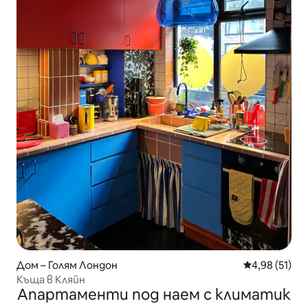
Дом – Голям Лондон
Средна оценк
4,98 (51)
Къща в Кляйн
Апартаменти под наем с климатик