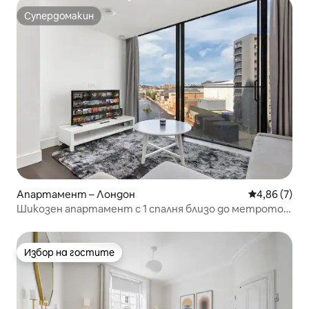
Супердомакин
Супердомакин
Апартамент – Лондон
Средна оцен
4,86 (7)
Шикозен апартамент с 1 спалня близо до метрото |
Самостоятелна хидромасажна вана
Избор на гостите
Избор на гостите