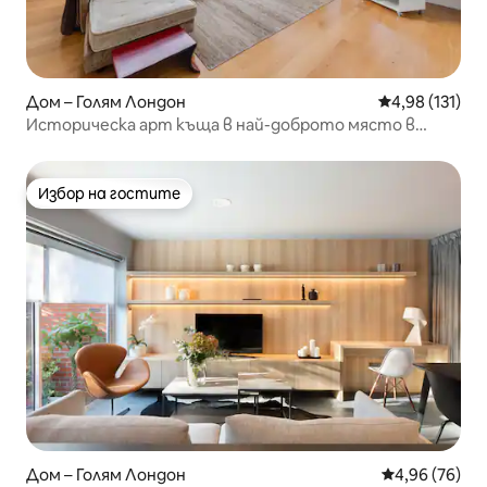
Дом – Голям Лондон
Средна оценка
4,98 (131)
Историческа арт къща в най-доброто място в
Лондон!
Избор на гостите
Избор на гостите
Дом – Голям Лондон
Средна оценк
4,96 (76)