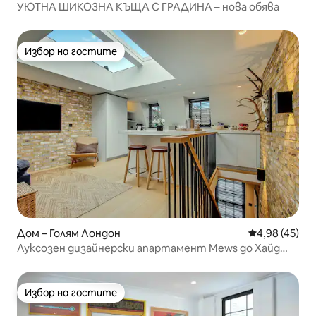
УЮТНА ШИКОЗНА КЪЩА С ГРАДИНА – нова обява
Избор на гостите
Избор на гостите
Дом – Голям Лондон
Средна оценк
4,98 (45)
Луксозен дизайнерски апартамент Mews до Хайд
Парк, Нотинг Хил
Избор на гостите
Избор на гостите