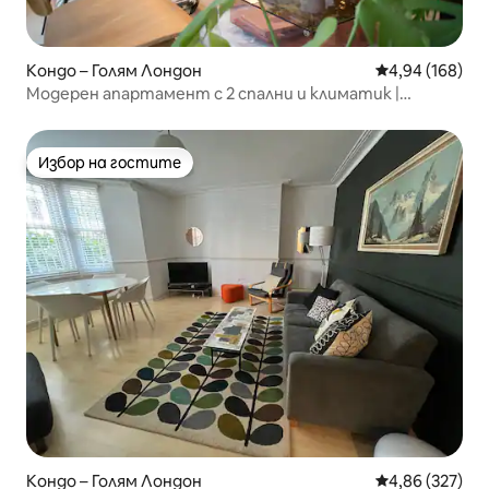
Кондо – Голям Лондон
Средна оценка
4,94 (168)
Модерен апартамент с 2 спални и климатик |
Денонощен консиерж | Централен Лондон
Избор на гостите
Избор на гостите
Кондо – Голям Лондон
Средна оценка
4,86 (327)