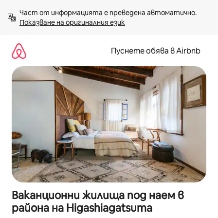
Пропускане
Част от информацията е преведена автоматично. 
към
Показване на оригиналния език
съдържанието
Пуснете обява в Airbnb
Ваканционни жилища под наем в
района на Higashiagatsuma