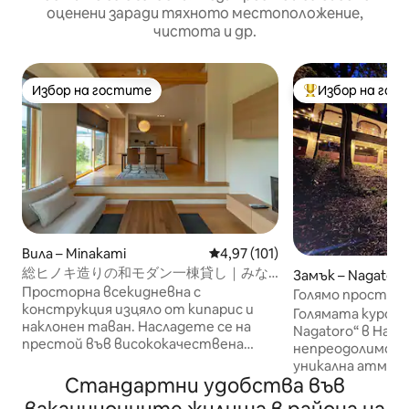
оценени заради тяхното местоположение,
чистота и др.
Избор на гостите
Избор на гос
Избор на гостите
Най-популярен 
Вила – Minakami
Средна оценка: 4,97 от 5, 10
4,97 (101)
総ヒノキ造りの和モダン一棟貸し｜みな
Замък – Nagatoro
かみの大空間ヴィラ｜BBQ・温泉・アウ
Просторна всекидневна с
Голямо простра
トドア
конструкция изцяло от кипарис и
протежение на 
Голямата курорт
наклонен таван. Насладете се на
Чанг Линг Може
Nagatoro“ в Наг
престой във висококачествена
се наслаждава
непреодолимо п
частна вила под наем, построена от
Барбекю・Караок
уникална атмосф
Sumitomo Forestry, обгърната от
Стандартни удобства във
група на ден
незабравими спо
естествена светлина и аромата на
посетителите.Л