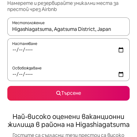
Намерете и резервирайте уникални места за
престой чрез Airbnb
Местоположение
Когато резултатите се покажат, използвайте клавишите 
Настаняване
Освобождаване
Търсене
Най-високо оценени ваканционни
жилища в района на Higashiagatsuma
Гостите са съгласни: тези престои са високо