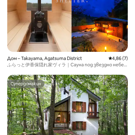
Дом – Takayama, Agatsuma District
Средна оцен
4,86 (7)
ふらっと伊香保隠れ家ヴィラ｜Сауна под звездно небе
｜Естествен планетариум｜До 10 души｜Барбекю
дори при дъжд｜Огън и фойерверки
Супердомакин
Супердомакин