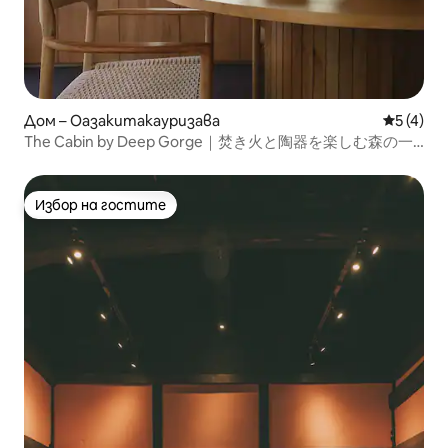
Дом – Оазакитакауризава
Средна о
5 (4)
The Cabin by Deep Gorge｜焚き火と陶器を楽しむ森の一
棟貸し
Избор на гостите
Избор на гостите