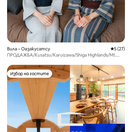
Вила – Оазакусатсу
Средна оц
5 (27)
ПРОДАЖБА/Kusatsu/Karuizawa/Shiga Highlands/Mt.
Asama
Избор на гостите
Избор на гостите