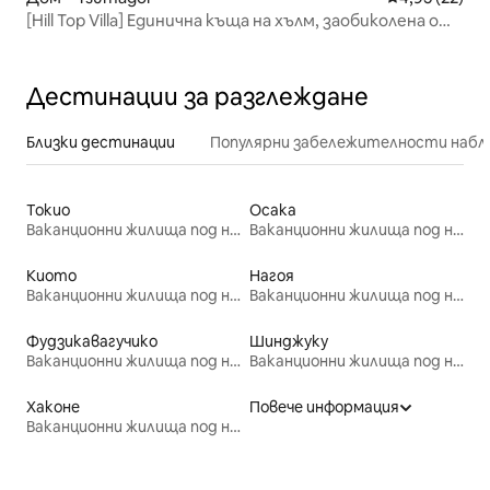
[Hill Top Villa] Единична къща на хълм, заобиколена от
зелени дървета
Дестинации за разглеждане
Близки дестинации
Популярни забележителности набл
Токио
Осака
Ваканционни жилища под наем
Ваканционни жилища под наем
Киото
Нагоя
Ваканционни жилища под наем
Ваканционни жилища под наем
Фудзикавагучико
Шинджуку
Ваканционни жилища под наем
Ваканционни жилища под наем
Хаконе
Повече информация
Ваканционни жилища под наем