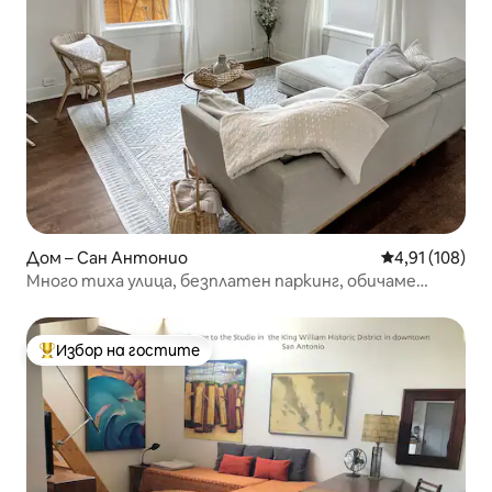
Дом – Сан Антонио
Средна оценка
4,91 (108)
Много тиха улица, безплатен паркинг, обичаме
кучета
Избор на гостите
Най-популярен избор на гостите