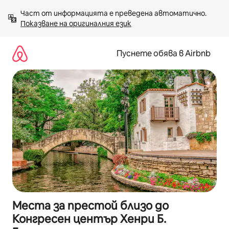
Пропускане
Част от информацията е преведена автоматично. 
към
Показване на оригиналния език
съдържанието
Пуснете обява в Airbnb
Места за престой близо до
Конгресен център Хенри Б.