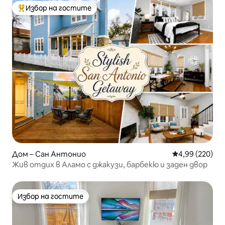
Избор на гостите
Най-популярен избор на гостите
Дом – Сан Антонио
Средна оценка
4,99 (220)
Жив отдих в Аламо с джакузи, барбекю и заден двор
Избор на гостите
Избор на гостите