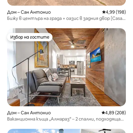
Дом – Сан Антонио
Средна оценка
4,99 (198)
Бижу в центъра на града + оазис в задния двор [Casa
Tranquila]
Избор на гостите
Избор на гостите
Дом – Сан Антонио
Средна оценка
4,89 (208)
Ваканционна къща „Алмараз“ – 2 спални, подходяща
за домашни любимци