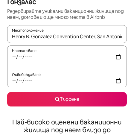
Гонзалес
Резервирайте уникални ваканционни жилища под
наем, домове и още много места в Airbnb
Местоположение
Когато резултатите се покажат, използвайте клавишите 
Настаняване
Освобождаване
Търсене
Най-високо оценени ваканционни
жилища под наем близо до