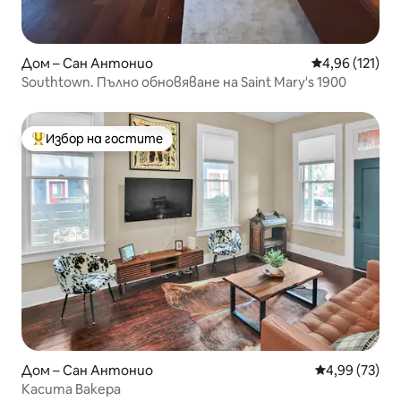
Дом – Сан Антонио
Средна оценка
4,96 (121)
Southtown. Пълно обновяване на Saint Mary's 1900
Избор на гостите
Най-популярен избор на гостите
Дом – Сан Антонио
Средна оценк
4,99 (73)
Касита Вакера