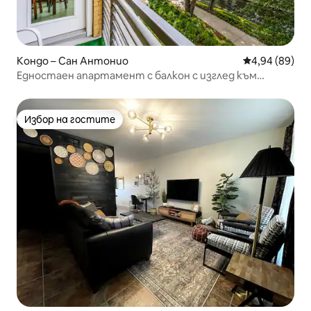
Кондо – Сан Антонио
Средна оценк
4,94 (89)
Едностаен апартамент с балкон с изглед към
реката • Изглед към River Walk
Избор на гостите
Избор на гостите