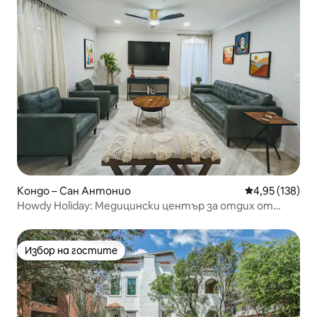
Кондо – Сан Антонио
Средна оценка
4,95 (138)
Howdy Holiday: Медицински център за отдих от
висок клас
Избор на гостите
Избор на гостите