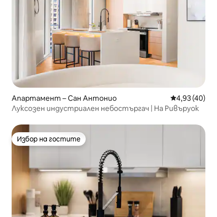
Апартамент – Сан Антонио
Средна оценк
4,93 (40)
Луксозен индустриален небостъргач | На Ривъруок
Избор на гостите
Избор на гостите