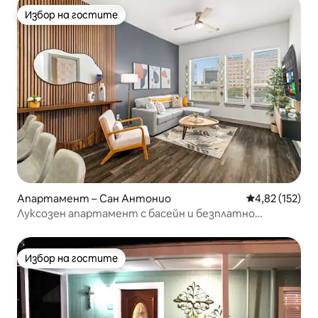
Избор на гостите
Избор на гостите
Апартамент – Сан Антонио
Средна оценка
4,82 (152)
Луксозен апартамент с басейн и безплатно
паркиране•На пешеходно разстояние от Riverwalk
Избор на гостите
Избор на гостите