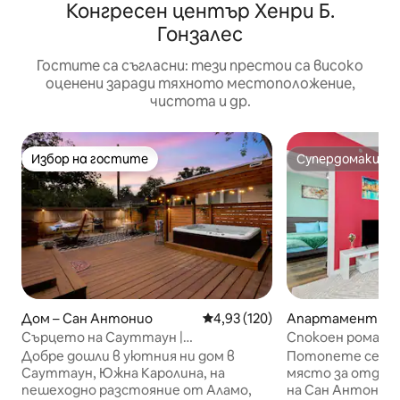
Конгресен център Хенри Б.
Гонзалес
Гостите са съгласни: тези престои са високо
оценени заради тяхното местоположение,
чистота и др.
Избор на гостите
Супердомакин
Избор на гостите
Супердомакин
Дом – Сан Антонио
Средна оценка: 4,93 от 5, 120
4,93 (120)
Апартамент – С
нио
Сърцето на Сауттаун |
Спокоен романс 
Хидромасажна вана | Хамак | Кралски
басейн/голямо д
Добре дошли в уютния ни дом в
Потопете се в о
размер и телевизори
безплатен парк
Сауттаун, Южна Каролина, на
място за отдих 
пешеходно разстояние от Аламо,
на Сан Антонио.