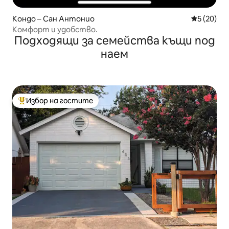
Кондо – Сан Антонио
Средна оц
5 (20)
Комфорт и удобство.
Подходящи за семейства къщи под
наем
Избор на гостите
Най-популярен избор на гостите