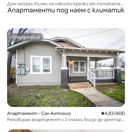
Дом на крал Уилям, на няколко крачки от пътеката
Апартаменти под наем с климатик
Riverwalk.
Супердомакин
Супердомакин
Апартамент – Сан Антонио
Средна оценка
4,83 (468)
Реновиран апартамент с 2 спални близо до центъра
на Сан Антонио