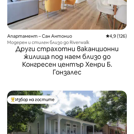
Апартамент – Сан Антонио
Средна оценк
4,9 (126)
Модерен и стилен близо до Riverwalk
Други страхотни ваканционни
жилища под наем близо до
Конгресен център Хенри Б.
Гонзалес
Избор на гостите
Най-популярен избор на гостите