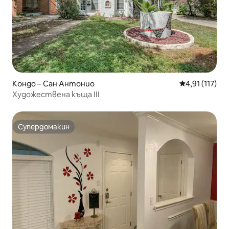
Кондо – Сан Антонио
Средна оценк
4,91 (117)
Художествена къща III
Супердомакин
Супердомакин