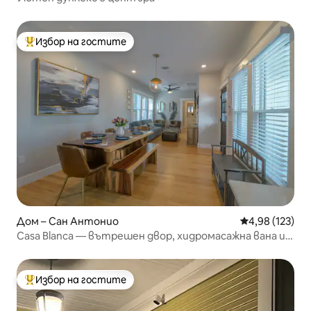
Избор на гостите
Най-популярен избор на гостите
Дом – Сан Антонио
Средна оценка
4,98 (123)
Casa Blanca — вътрешен двор, хидромасажна вана и
паркинг
Избор на гостите
Най-популярен избор на гостите