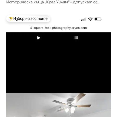
Историческа къща „Крал Уилям“ • Допускат се
домашни любимци • Разходка край реката
Избор на гостите
Най-популярен избор на гостите