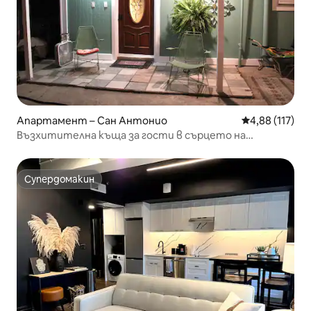
Апартамент – Сан Антонио
Средна оценка
4,88 (117)
Възхитителна къща за гости в сърцето на
центъра.
Супердомакин
Супердомакин