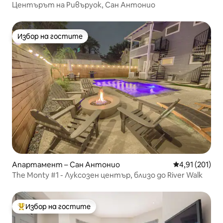
Центърът на Ривъруок, Сан Антонио
Избор на гостите
Избор на гостите
Апартамент – Сан Антонио
Средна оценка
4,91 (201)
The Monty #1 - Луксозен център, близо до River Walk
Избор на гостите
Най-популярен избор на гостите