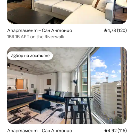
Апартамент – Сан Антонио
Средна оценка
4,78 (120)
1BR 1B APT on the Riverwalk
Избор на гостите
Избор на гостите
Апартамент – Сан Антонио
Средна оценка
4,92 (116)