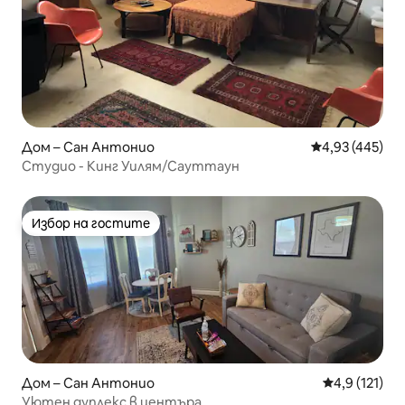
Дом – Сан Антонио
Средна оценка
4,93 (445)
Студио - Кинг Уилям/Сауттаун
Избор на гостите
Избор на гостите
Дом – Сан Антонио
Средна оценк
4,9 (121)
Уютен дуплекс в центъра