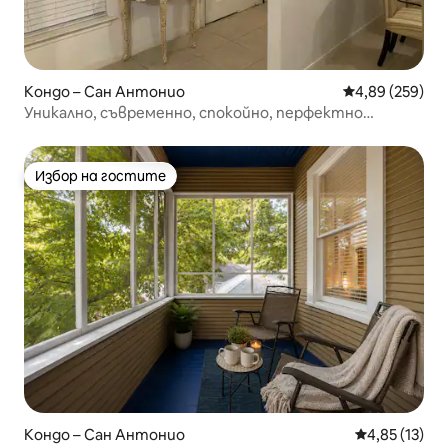
Кондо – Сан Антонио
Средна оценка
4,89 (259)
Уникално, съвременно, спокойно, перфектно
разположено
Избор на гостите
Избор на гостите
Кондо – Сан Антонио
Средна оценк
4,85 (13)