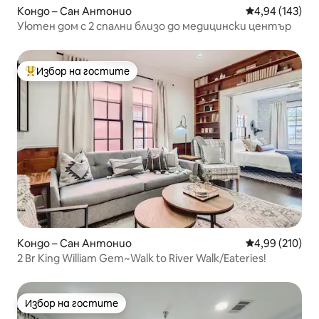
Кондо – Сан Антонио
Средна оценка
4,94 (143)
Уютен дом с 2 спални близо до медицински център
Избор на гостите
Най-популярен избор на гостите
Кондо – Сан Антонио
Средна оценка
4,99 (210)
2 Br King William Gem~Walk to River Walk/Eateries!
Избор на гостите
Избор на гостите