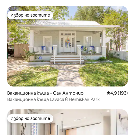
Избор на гостите
Избор на гостите
Ваканционна къща – Сан Антонио
Средна оценк
4,9 (193)
Ваканционна къща Lavaca в HemisFair Park
Избор на гостите
Избор на гостите