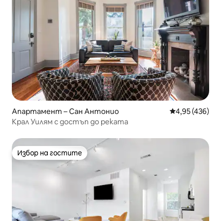
Апартамент – Сан Антонио
Средна оценка
4,95 (436)
Крал Уилям с достъп до реката
Избор на гостите
Избор на гостите