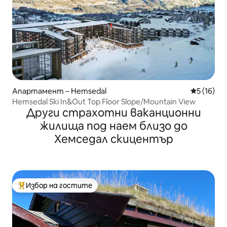
Апартамент – Hemsedal
Средна оц
5 (16)
Hemsedal Ski In&Out Top Floor Slope/Mountain View
Други страхотни ваканционни
жилища под наем близо до
Хемседал скицентър
Избор на гостите
Най-популярен избор на гостите