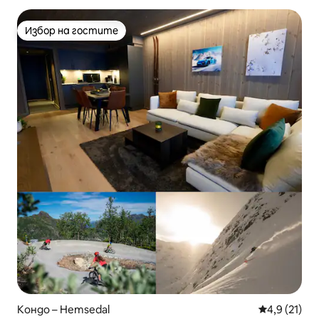
Избор на гостите
Избор на гостите
Кондо – Hemsedal
Средна оцен
4,9 (21)