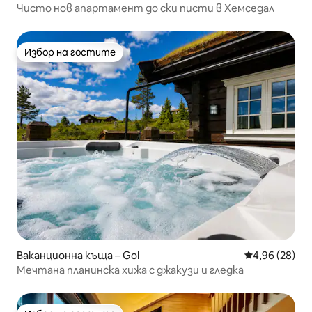
Чисто нов апартамент до ски писти в Хемседал
Избор на гостите
Избор на гостите
Ваканционна къща – Gol
Средна оценк
4,96 (28)
Мечтана планинска хижа с джакузи и гледка