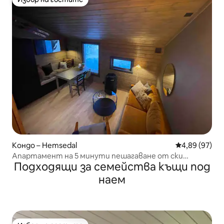
Избор на гостите
Кондо – Hemsedal
Средна оценк
4,89 (97)
Апартамент на 5 минути пешагаване от ски
Подходящи за семейства къщи под
курорта Хемседал
наем