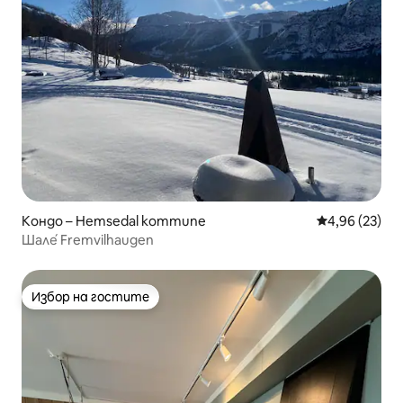
Кондо – Hemsedal kommune
Средна оценк
4,96 (23)
Шале́ Fremvilhaugen
Избор на гостите
Избор на гостите