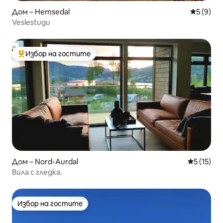
Дом – Hemsedal
Средна о
5 (9)
Veslestugu
Избор на гостите
Най-популярен избор на гостите
Дом – Nord-Aurdal
Средна оц
5 (15)
Вила с гледка.
Избор на гостите
Избор на гостите