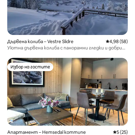
Дървена колиба – Vestre Slidre
Средна оценк
4,98 (58)
Уютна дървена колиба с панорамни гледки и добри
условия за слънце
Избор на гостите
Избор на гостите
Апартамент – Hemsedal kommune
Средна оц
5 (25)