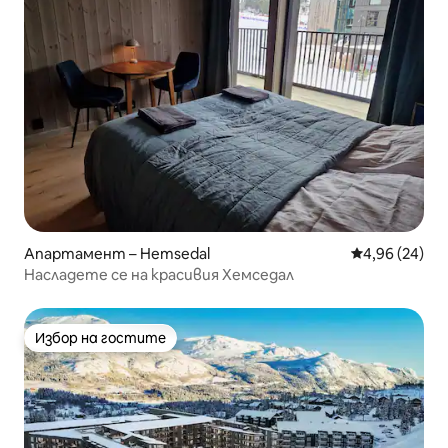
Апартамент – Hemsedal
Средна оценк
4,96 (24)
Насладете се на красивия Хемседал
Избор на гостите
Избор на гостите