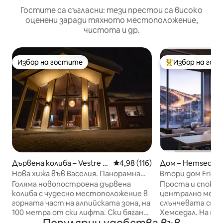
Гостите са съгласни: тези престои са високо
оценени заради тяхното местоположение,
чистота и др.
Избор на гостите
Избор на гос
Избор на гостите
Най-популярен 
Дървена колиба – Vestre Sli
Средна оценка: 4,98 от 5, 11
4,98 (116)
Дом – Hemsedal
dre
Нова хижа във Васелия. Панорамна
Втори дом Fridale
гледка и ски вътре/вън!
Голяма новопостроена дървена
Проста и спокой
колиба с чудесно местоположение в
централно мест
горната част на алпийската зона, на
слънчевата стра
100 метра от ски лифта. Ски бягане
Хемседал. На пе
в непосредствена близост. През
от всичко, от к