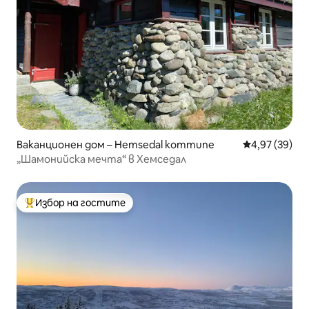
Ваканционен дом – Hemsedal kommune
Средна оценк
4,97 (39)
„Шамонийска мечта“ в Хемседал
Избор на гостите
Най-популярен избор на гостите