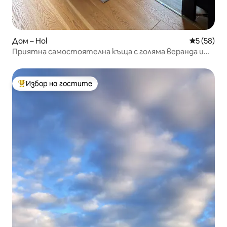
Дом – Hol
Средна оц
5 (58)
Приятна самостоятелна къща с голяма веранда и
градина, Гейло
Избор на гостите
Най-популярен избор на гостите