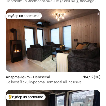
Перфектно местоположение за ски в/из, последен
етаж
Избор на гостите
Избор на гостите
Апартамент – Hemsedal
Средна оценк
4,92 (36)
Fjellnest в ски курорта Hemsedal All Inclusive
Избор на гостите
Най-популярен избор на гостите