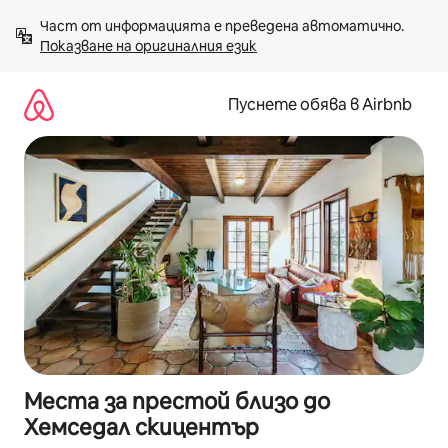
Пропускане
Част от информацията е преведена автоматично. 
към
Показване на оригиналния език
съдържанието
Пуснете обява в Airbnb
Места за престой близо до
Хемседал скицентър