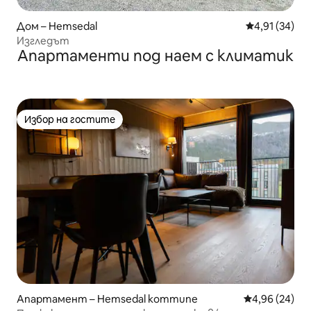
Дом – Hemsedal
Средна оценк
4,91 (34)
Изгледът
Апартаменти под наем с климатик
Избор на гостите
Избор на гостите
Апартамент – Hemsedal kommune
Средна оценк
4,96 (24)