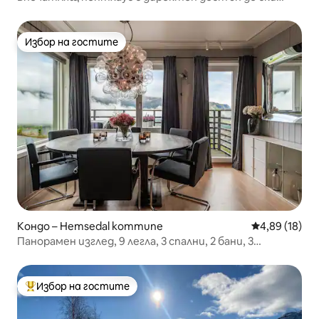
пистите
Избор на гостите
Избор на гостите
Кондо – Hemsedal kommune
Средна оценк
4,89 (18)
Панорамен изглед, 9 легла, 3 спални, 2 бани, 3
паркоместа
Избор на гостите
Най-популярен избор на гостите