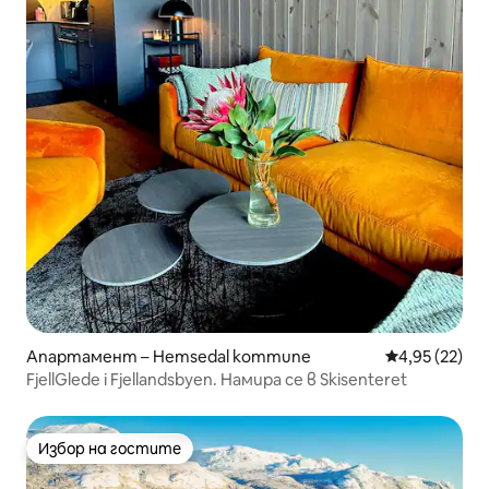
Апартамент – Hemsedal kommune
Средна оценк
4,95 (22)
FjellGlede i Fjellandsbyen. Намира се в Skisenteret
Избор на гостите
Избор на гостите