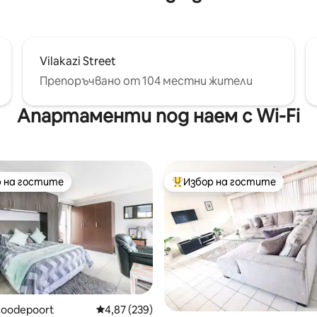
Vilakazi Street
Препоръчвано от 104 местни жители
Апартаменти под наем с Wi-Fi
 на гостите
Избор на гостите
улярен избор на гостите
Най-популярен избор на гос
т 5, 110 отзива
Roodepoort
Средна оценка: 4,87 от 5, 239 отзива
4,87 (239)