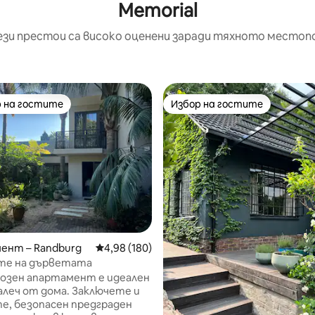
Memorial
ези престои са високо оценени заради тяхното местоп
 на гостите
Избор на гостите
улярен избор на гостите
Избор на гостите
т 5, 384 отзива
ент – Randburg
Средна оценка: 4,98 от 5, 180 отзива
4,98 (180)
те на дърветата
созен апартамент е идеален
 от дома. Заключете и
е, безопасен предграден