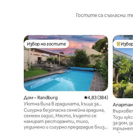
Гостите са съгласни: т
Избор на гостите
Избор
Избор на гостите
Най-поп
Дом – Randburg
Средна оценка: 4,83 о
4,83 (384)
Уютна вила в градината, къща за
Апартам
гости Parkhurst
Сигурна безопасна семейна градина,
Върхове
семеен оазис, Място, където се
Този лук
намират ресторанти, тихо,
за дом, далеч
уединено и сигурно предградие близо
тръгнет
до Сандтън. Дистанционна работа,