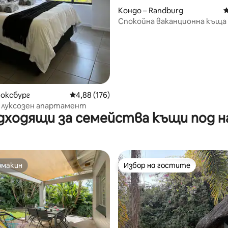
Кондо – Randburg
С
Спокойна ваканционна къща 
градина
Боксбург
Средна оценка: 4,88 от 5, 176 отзива
4,88 (176)
 луксозен апартамент
дходящи за семейства къщи под н
омакин
Избор на гостите
омакин
Избор на гостите