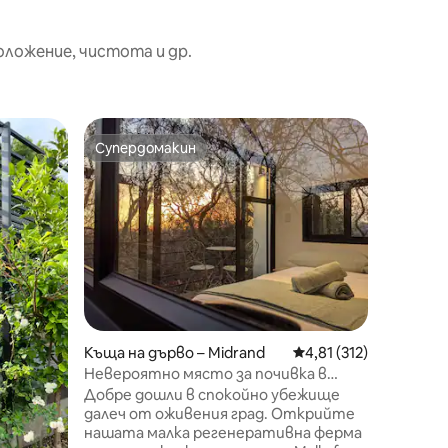
оложение, чистота и др.
Дом – R
Супердомакин
Избо
Супердомакин
Най-по
Вила кра
Избягай
извън м
слънчев
буйна з
общия ба
на басе
използв
открито
включва 
Къща на дърво – Midrand
Средна оценка: 4,81 
4,81 (312)
всекидн
места з
Невероятно място за почивка в
с високо
къща на дърво, потопена в
Добре дошли в спокойно убежище
елегант
природата
далеч от оживения град. Открийте
това ек
нашата малка регенеративна ферма
идеално