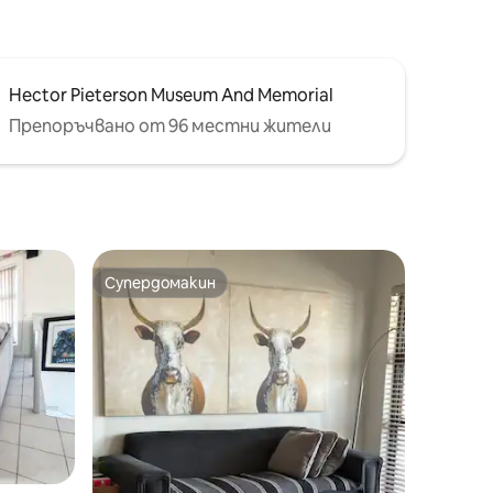
Hector Pieterson Museum And Memorial
Препоръчвано от 96 местни жители
Супердомакин
тите
Супердомакин