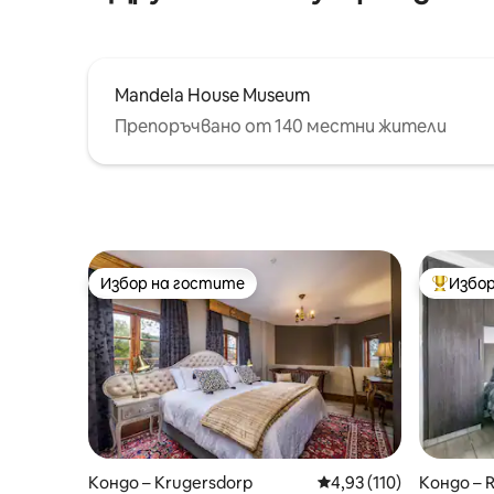
Mandela House Museum
Препоръчвано от 140 местни жители
Избор на гостите
Избор
Избор на гостите
Най-поп
Кондо – Krugersdorp
Средна оценка: 4,93 о
4,93 (110)
Кондо – 