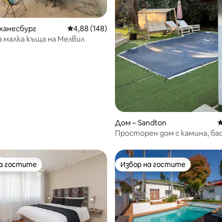
т 5, 117 отзива
ханесбург
Средна оценка: 4,88 от 5, 148 отзива
4,88 (148)
 малка къща на Мелвил
Дом – Sandton
С
Просторен дом с камина, ба
достатъчно места за парк
на гостите
Избор на гостите
на гостите
Избор на гостите