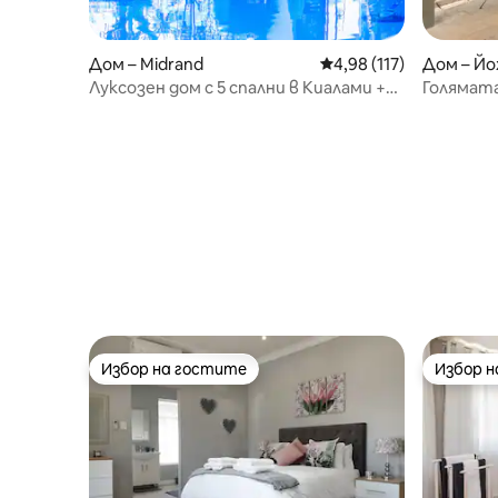
Дом – Midrand
Средна оценка: 4,98 о
4,98 (117)
Дом – Йо
Луксозен дом с 5 спални в Киалами +
Голямата
резервно захранване
Избор на гостите
Избор 
Избор на гостите
Избор 