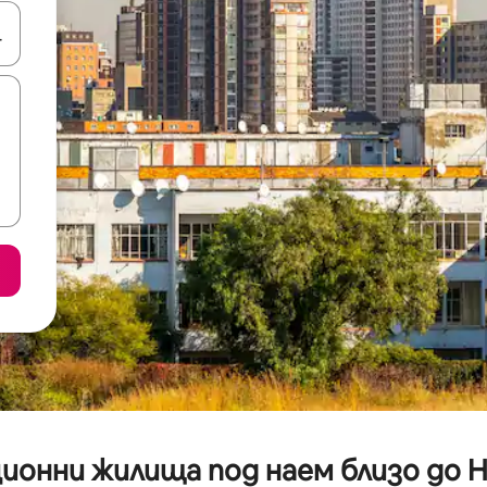
е клавишите със стрелки нагоре и надолу или навигирайте с д
ионни жилища под наем близо до H