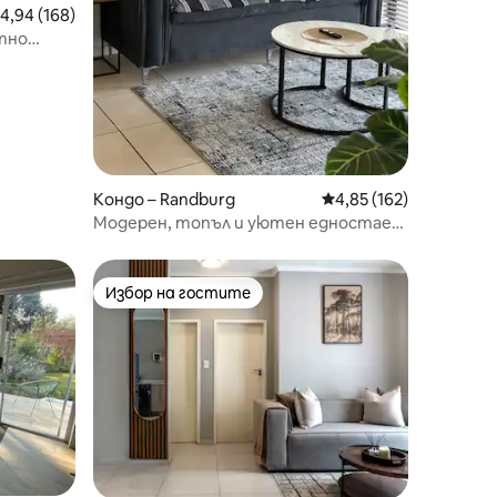
редна оценка: 4,94 от 5, 168 отзива
4,94 (168)
тно
Кондо – Randburg
Средна оценка: 4,85 
4,85 (162)
Модерен, топъл и уютен едностаен
апартамент
Избор на гостите
тите
Избор на гостите