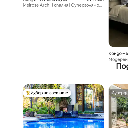
Melrose Arch, 1 спалня | Суперголямо
двойно легло, басейн и
електричество
Кондо – 
Модерен
По
Избор на гостите
Суперд
Най-популярен избор на гостите
Суперд