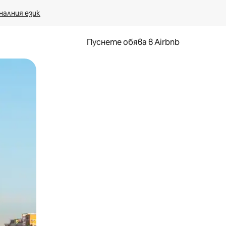
налния език
Пуснете обява в Airbnb