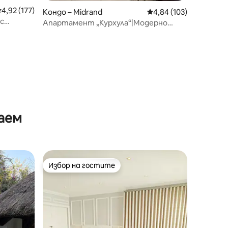
редна оценка: 4,92 от 5, 177 отзива
4,92 (177)
Кондо – Midrand
Средна оценка: 4,84 
4,84 (103)
с
Апартамент „Курхула“|Модерно
място за престой в Мидранд| Бърз
Wi-Fi
аем
Избор на гостите
Избор на гостите