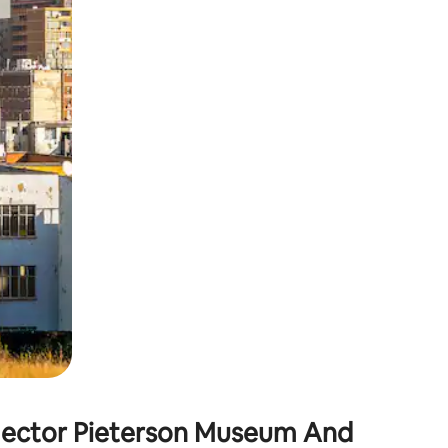
окосване или плъзгане.
ector Pieterson Museum And