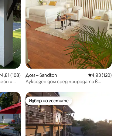
редна оценка: 4,81 от 5, 108 отзива
4,81 (108)
Дом – Sandton
Средна оценка: 4,93 
4,93 (120)
сейн и
Луксозен дом сред природата в
иране
Сандтън
Избор на гостите
Избор на гостите