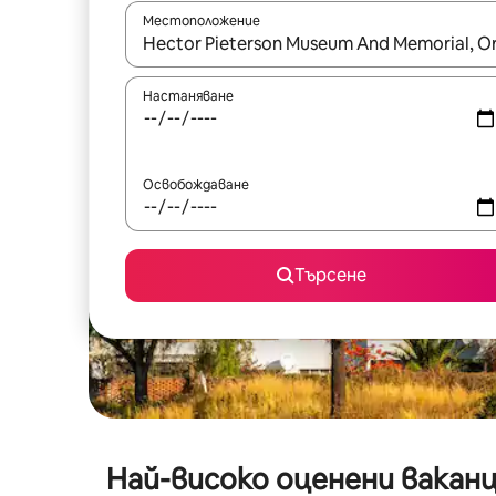
Местоположение
Когато резултатите се покажат, използвайт
Настаняване
Освобождаване
Търсене
Най-високо оценени ваканц