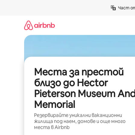
Пропускане
Част от
към
съдържанието
Места за престой
близо до Hector
Pieterson Museum An
Memorial
Резервирайте уникални ваканционни
жилища под наем, домове и още много
места в Airbnb