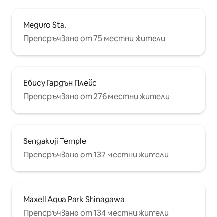
атракции 7 минути пеша до:
Шинджуку Кабукичо Различни
специализирани ресторанти и
Meguro Sta.
кафенета Магазин за стоки от
Препоръчвано от 75 местни жители
първа необходимост и аптека На
15 минути пеша до: Магазин Isetan
Shinjuku Магазин Don Quijote в
Шинджуку Корея Таун (Шин-Окубо)
Светилище Ханадзоно-джинджа
Ебису Гардън Плейс
Шинджуку Голдън Гай
Препоръчвано от 276 местни жители
Sengakuji Temple
Препоръчвано от 137 местни жители
Maxell Aqua Park Shinagawa
Препоръчвано от 134 местни жители