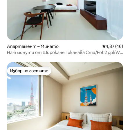
Апартамент – Минато
Средна оценк
4,87 (46)
На 6 минути от Широкане Таканава Ста/Fot 2 ppl/Wi
- Fi
Избор на гостите
Избор на гостите