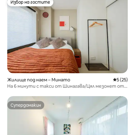
Избор на гостите
Избор на гостите
Жилище под наем – Минато
Средна оц
5 (25)
На 6 минути с такси от Шинагава/Цял мезонет от
40 м² под наем/До 6 души/Лесен достъп до Шибуя и
Ропонги
Супердомакин
Супердомакин