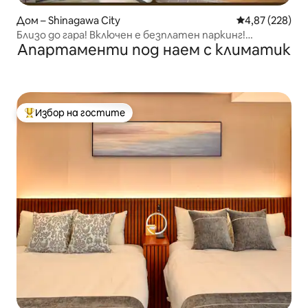
Дом – Shinagawa City
Средна оценка
4,87 (228)
Близо до гара! Включен е безплатен паркинг!
Апартаменти под наем с климатик
Подходящо за домашни любимци!
Избор на гостите
Най-популярен избор на гостите