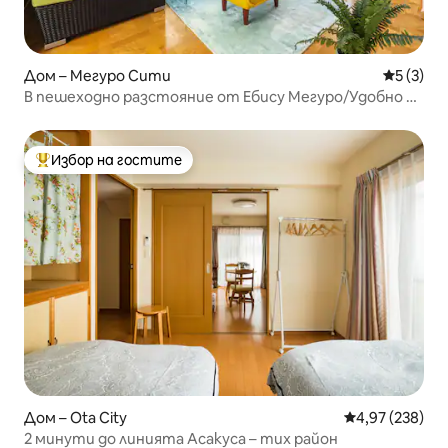
Дом – Мегуро Сити
Средна о
5 (3)
В пешеходно разстояние от Ебису Мегуро/Удобно за
разглеждане на забележителности в Шибая,
Шинджуку и Асакуса/Самостоятелна къща с 3
спални, всекидневна и кухня/За до 10 души, Wi-Fi/За
Избор на гостите
Най-популярен избор на гостите
семейства/Паркинг
Дом – Ota City
Средна оценка
4,97 (238)
2 минути до линията Асакуса – тих район