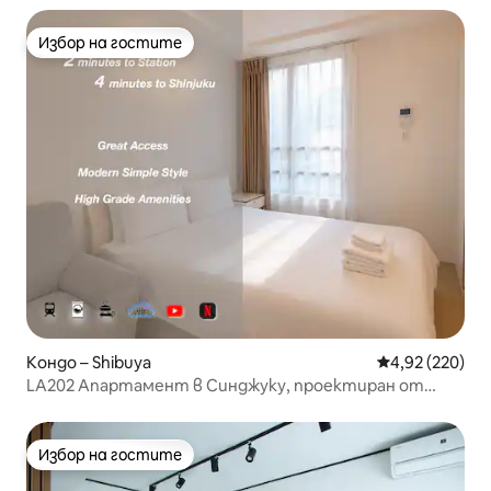
студио с 1 кухня Пералня и сушилня 30㎡ 02
Избор на гостите
Избор на гостите
Кондо – Shibuya
Средна оценка
4,92 (220)
LA202 Апартамент в Синджуку, проектиран от
дизайнер, уютен, безплатен Wi-Fi, 25 кв. м
Избор на гостите
Избор на гостите