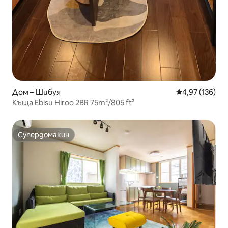
Дом – Шибуя
Средна оценка
4,97 (136)
Къща Ebisu Hiroo 2BR 75m²/805 ft²
Супердомакин
Супердомакин