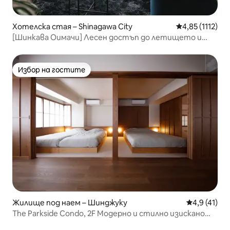
Хотелска стая – Shinagawa City
Средна оценка:
4,85 (1112)
[Шинкава Оимачи] Лесен достъп до летището и
Шинкансен! Стилен дизайнерски хотел, подходящ
както за бизнес, така и за пътувания
Избор на гостите
Избор на гостите
Жилище под наем – Шинджуку
Средна оцен
4,9 (41)
The Parkside Condo, 2F Модерно и стилно изискано
помещение в японски стил