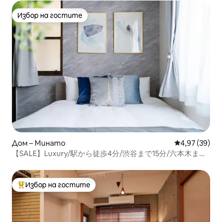
Избор на гостите
Избор на гостите
Дом – Минато
Средна оценк
4,97 (39)
【SALE】Luxury/駅から徒歩4分/渋谷まで15分/六本木まで
5分/東京タワー近く/送迎手配
Избор на гостите
Най-популярен избор на гостите