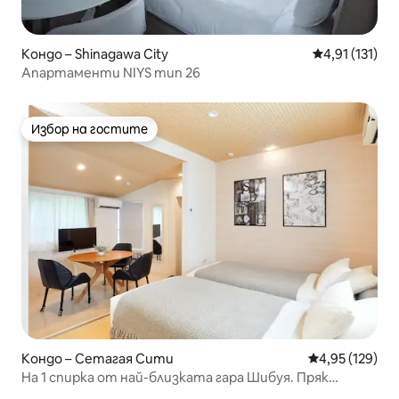
Кондо – Shinagawa City
Средна оценк
4,91 (131)
Апартаменти NIYS тип 26
Избор на гостите
Избор на гостите
Кондо – Сетагая Сити
Средна оценка
4,95 (129)
На 1 спирка от най-близката гара Шибуя. Пряк
достъп до Омотесандо и Токио Скайтрий Красиво