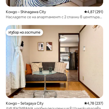
Кондо – Shinagawa City
Средна оценка
4,87 (291)
Насладете се на апартамент с 2 спални в центъра
на Токио, Яманоте
Избор на гостите
Избор на гостите
Кондо – Setagaya City
Средна оценка
4,78 (237)
ЛИЦЕНЗИРАНА удобна резиденция в Шимокитазава