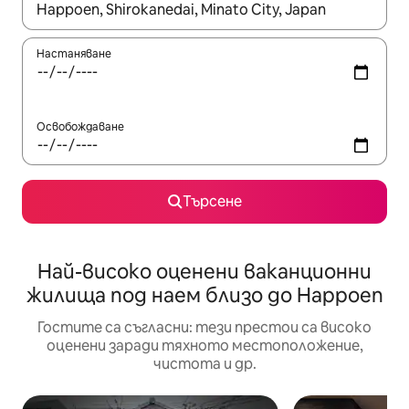
Когато резултатите се покажат, използвайте клавишите 
Настаняване
Освобождаване
Търсене
Най-високо оценени ваканционни
жилища под наем близо до Happoen
Гостите са съгласни: тези престои са високо
оценени заради тяхното местоположение,
чистота и др.