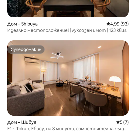
Дом – Shibuya
Средна оценк
4,99 (93)
Идеално местоположение! | луксозен имот | 123 кв.м.
Супердомакин
Супердомакин
Дом – Шибуя
Средна о
5 (7)
E1・Токио, Ебису, на 8 минути, самостоятелна къща,
максимум 8 души.