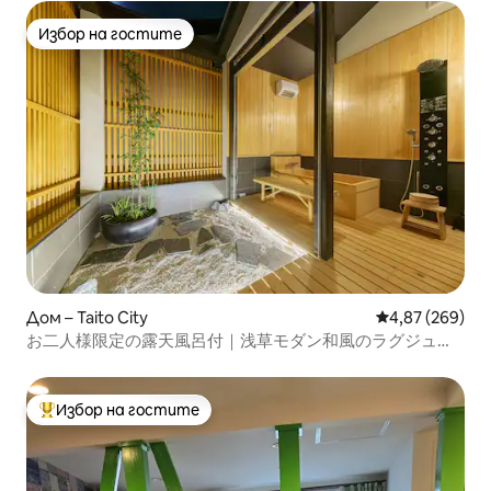
Избор на гостите
Избор на гостите
Дом – Taito City
Средна оценка
4,87 (269)
お二人様限定の露天風呂付｜浅草モダン和風のラグジュア
リーな 1軒家 ｜浅草・上野観光拠点 ｜柳通り西棟
Избор на гостите
Най-популярен избор на гостите