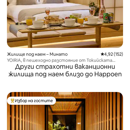
Жилище под наем – Минато
Средна оценка
4,92 (152)
YOIRIA, в пешеходно разстояние от Токийската
Други страхотни ваканционни
кула, достъп до 4 линии, близо до гарата, директни
връзки до двете летища, директни връзки до
жилища под наем близо до Happoen
всички туристически атракции, 2 спални, за
максимум 6...
Избор на гостите
Най-популярен избор на гостите