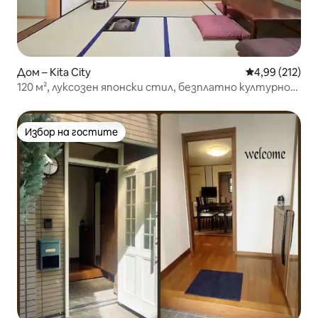
Дом – Kita City
Средна оценка
4,99 (212)
120 м², луксозен японски стил, безплатно културно
изживяване, джакузи
Избор на гостите
Избор на гостите