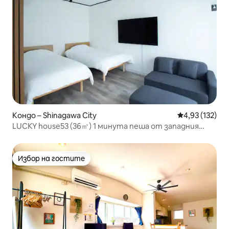
Кондо – Shinagawa City
Средна оценка
4,93 (132)
LUCKY house53 (36㎡) 1 минута пеша от западния
изход на гара JR Мегуро
Избор на гостите
Избор на гостите