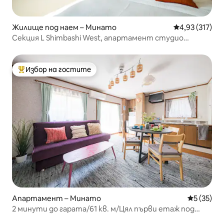
Жилище под наем – Минато
Средна оценка
4,93 (317)
Секция L Shimbashi West, апартамент студио
Superior.
Избор на гостите
Най-популярен избор на гостите
Апартамент – Минато
Средна оц
5 (35)
2 минути до гарата/61 кв. м/Цял първи етаж под
наем/Напълно самостоятелно/4 легла/10 минути до