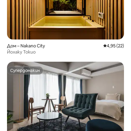
Дом – Nakano City
Средна оценк
4,95 (22)
Йохаку Токио
Супердомакин
Супердомакин