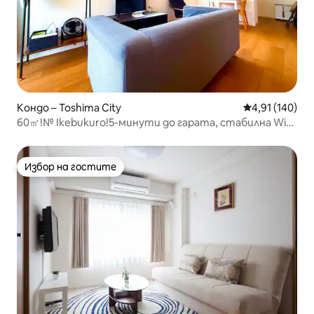
Кондо – Toshima City
Средна оценка
4,91 (140)
60㎡!№ Ikebukuro!5-минути до гарата, стабилна Wi-
Fi!
Избор на гостите
Избор на гостите