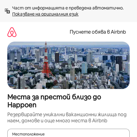
Пропускане
Част от информацията е преведена автоматично. 
към
Показване на оригиналния език
съдържанието
Пуснете обява в Airbnb
Места за престой близо до
Happoen
Резервирайте уникални ваканционни жилища под
наем, домове и още много места в Airbnb
Местоположение