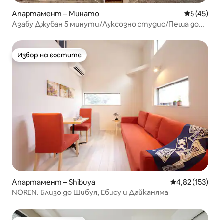
Апартамент – Минато
Средна оц
5 (45)
Азабу Джубан 5 минути/Луксозно студио/Пеша до
Ропонги
Избор на гостите
Избор на гостите
Апартамент – Shibuya
Средна оценка
4,82 (153)
NOREN. Близо до Шибуя, Ебису и Дайканяма