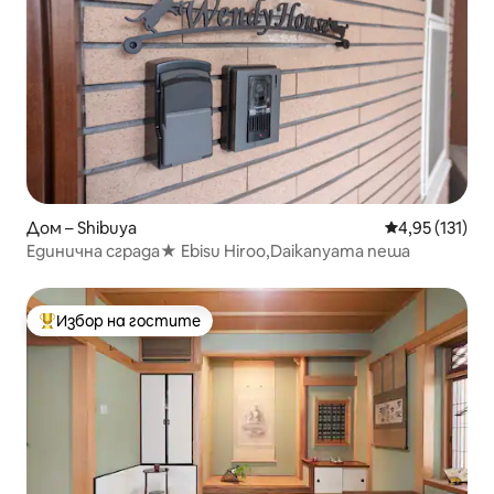
Дом – Shibuya
Средна оценка
4,95 (131)
Единична сграда★ Ebisu Hiroo,Daikanyama пеша
Избор на гостите
Най-популярен избор на гостите