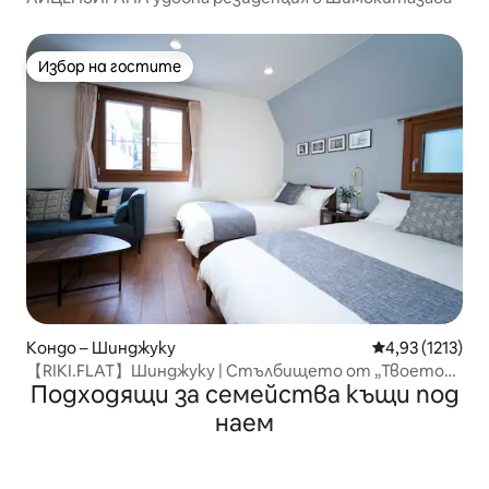
Избор на гостите
Избор на гостите
Кондо – Шинджуку
Средна оценка:
4,93 (1213)
【RIKI.FLAT】Шинджуку | Стълбището от „Твоето
Подходящи за семейства къщи под
име“ в 20...
наем