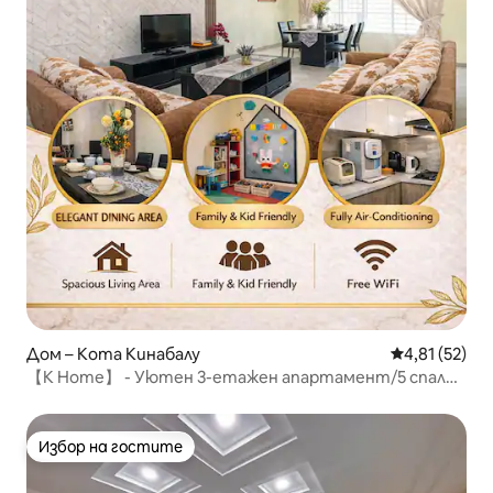
Дом – Кота Кинабалу
Средна оценк
4,81 (52)
【K Home】 - Уютен 3-етажен апартамент/5 спални
4 бани-16 Pax/Град KK
Избор на гостите
Избор на гостите