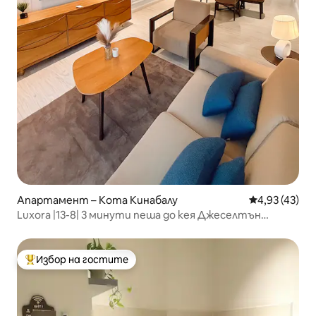
Апартамент – Кота Кинабалу
Средна оценк
4,93 (43)
Luxora |13-8| 3 минути пеша до кея Джеселтън
|2 спални + 2 баня
Избор на гостите
Най-популярен избор на гостите