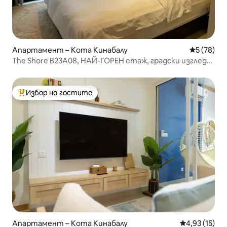
Апартамент – Кота Кинабалу
Средна оц
5 (78)
The Shore B23A08, НАЙ-ГОРЕН етаж, градски изглед
от Shorever
Избор на гостите
Най-популярен избор на гостите
Апартамент – Кота Кинабалу
Средна оценк
4,93 (15)