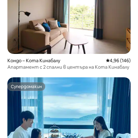
Кондо – Кота Кинабалу
Средна оценка
4,96 (146)
Апартамент с 2 спални в центъра на Кота Кинабалу
Супердомакин
Супердомакин