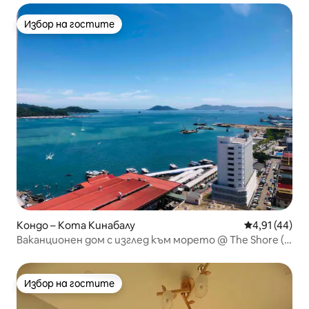
Избор на гостите
Избор на гостите
Кондо – Кота Кинабалу
Средна оценк
4,91 (44)
Ваканционен дом с изглед към морето @ The Shore (2
спални)
Избор на гостите
Избор на гостите