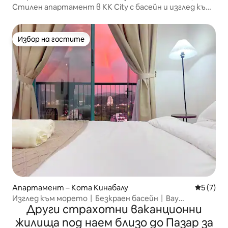
Стилен апартамент в KK City с басейн и изглед към
морето
Избор на гостите
Избор на гостите
Апартамент – Кота Кинабалу
Средна о
5 (7)
Изглед към морето丨Безкраен басейн丨Bay
Други страхотни ваканционни
Suites_HG3
жилища под наем близо до Пазар за