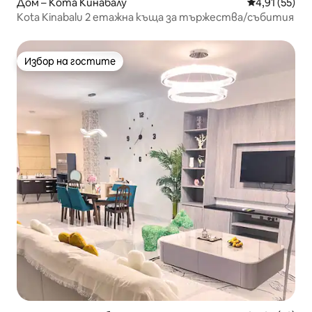
Дом – Кота Кинабалу
Средна оценк
4,91 (55)
Kota Kinabalu 2 етажна къща за тържества/събития
Избор на гостите
Избор на гостите