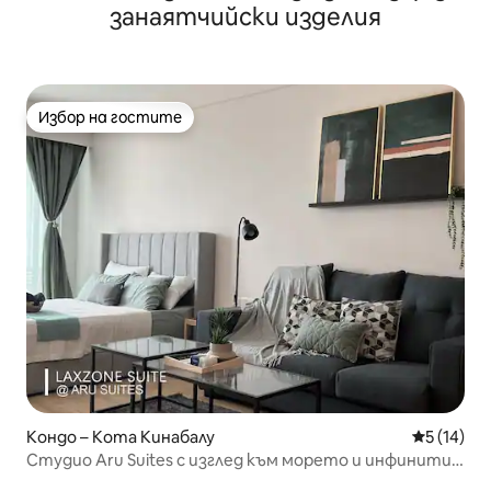
занаятчийски изделия
Избор на гостите
Избор на гостите
Кондо – Кота Кинабалу
Средна оц
5 (14)
Студио Aru Suites с изглед към морето и инфинити
басейн