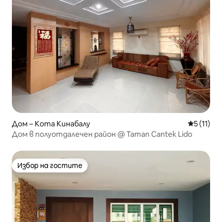
Дом – Кота Кинабалу
Средна оц
5 (11)
Дом в полуотдалечен район @ Taman Cantek Lido
Избор на гостите
Избор на гостите