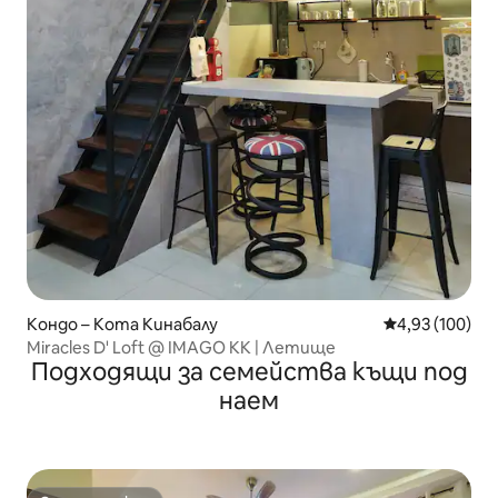
Кондо – Кота Кинабалу
Средна оценка
4,93 (100)
Miracles D' Loft @ IMAGO KK | Летище
Подходящи за семейства къщи под
наем