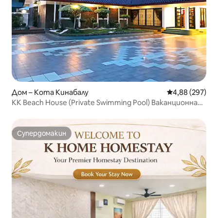
Дом – Кота Кинабалу
Средна оценка
4,88 (297)
KK Beach House (Private Swimming Pool) Ваканционна
къща с частен басезонен басейн
Супердомакин
Супердомакин