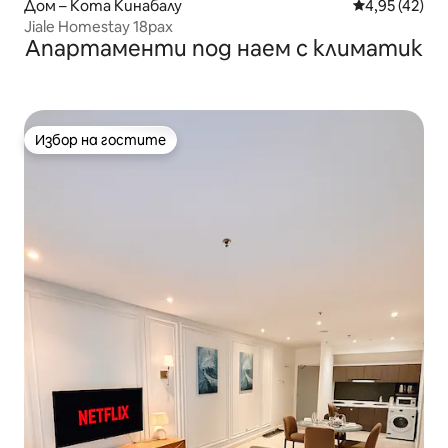
Дом – Кота Кинабалу
Средна оценк
4,95 (42)
Jiale Homestay 18pax
Апартаменти под наем с климатик
Избор на гостите
Избор на гостите