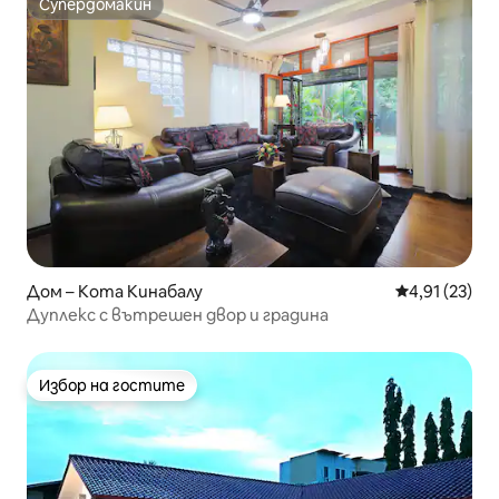
Супердомакин
Супердомакин
Дом – Кота Кинабалу
Средна оценк
4,91 (23)
Дуплекс с вътрешен двор и градина
Избор на гостите
Избор на гостите