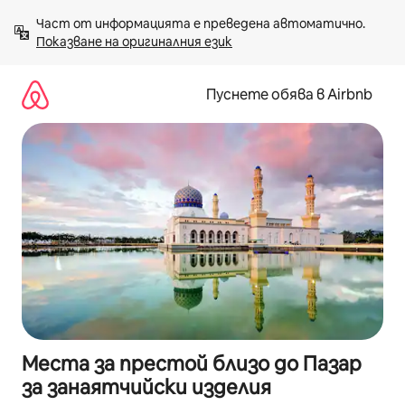
Пропускане
Част от информацията е преведена автоматично. 
към
Показване на оригиналния език
съдържанието
Пуснете обява в Airbnb
Места за престой близо до Пазар
за занаятчийски изделия