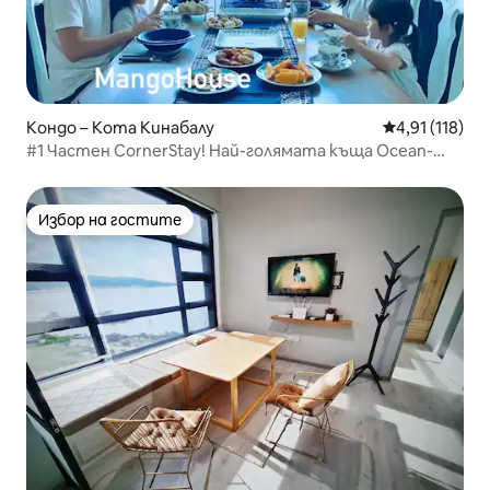
Кондо – Кота Кинабалу
Средна оценка
4,91 (118)
#1 Частен CornerStay! Най-голямата къща Ocean-
Mango1
Избор на гостите
Избор на гостите