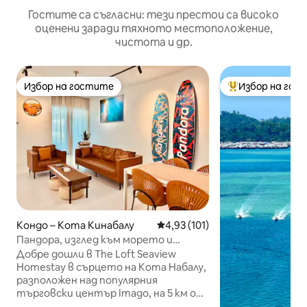
Гостите са съгласни: тези престои са високо
оценени заради тяхното местоположение,
чистота и др.
Избор на гостите
Избор на гос
Избор на гостите
Най-популярен 
Кондо – Кота Кинабалу
Средна оценка: 4,93 от 5, 10
4,93 (101)
Пандора, изглед към морето и
залеза, 6 души, 3 стаи + 2 баня, Imago
Добре дошли в The Loft Seaview
The Loft
Homestay в сърцето на Кота Набалу,
разположен над популярния
търговски център Imago, на 5 км от
летището, на около 10 минути с