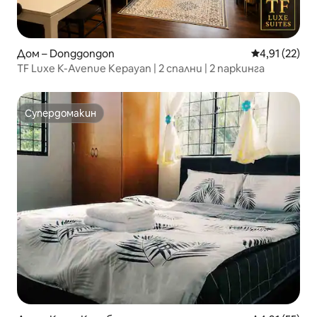
Дом – Donggongon
Средна оценк
4,91 (22)
TF Luxe K-Avenue Kepayan | 2 спални | 2 паркинга
Супердомакин
Супердомакин