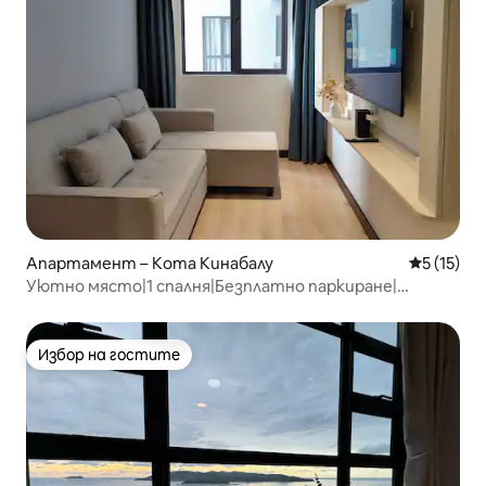
Апартамент – Кота Кинабалу
Средна оц
5 (15)
Уютно място|1 спалня|Безплатно паркиране|
Фитнес зала|7 мин до града
Избор на гостите
Избор на гостите