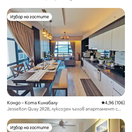
Избор на гостите
Избор на гостите
Кондо – Кота Кинабалу
Средна оценка
4,96 (106)
Jesselton Quay 2R2B, луксозен ъглов апартамент с
изглед към морето, 6 души
Избор на гостите
Избор на гостите