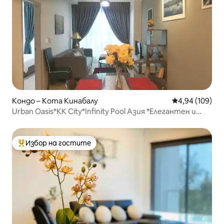
Кондо – Кота Кинабалу
Средна оценка
4,94 (109)
Urban Oasis*KK City*Infinity Pool Азия *Елегантен и
комфортен*Безграничен басейн
Избор на гостите
Най-популярен избор на гостите