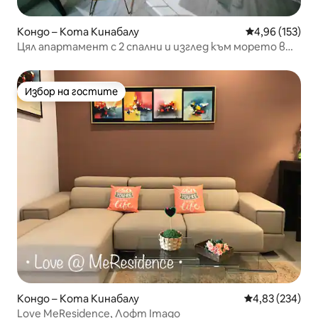
Кондо – Кота Кинабалу
Средна оценка
4,96 (153)
Цял апартамент с 2 спални и изглед към морето в
Кота Кинабалу, Сабах
Избор на гостите
Избор на гостите
Кондо – Кота Кинабалу
Средна оценка
4,83 (234)
Love MeResidence, Лофт Imago