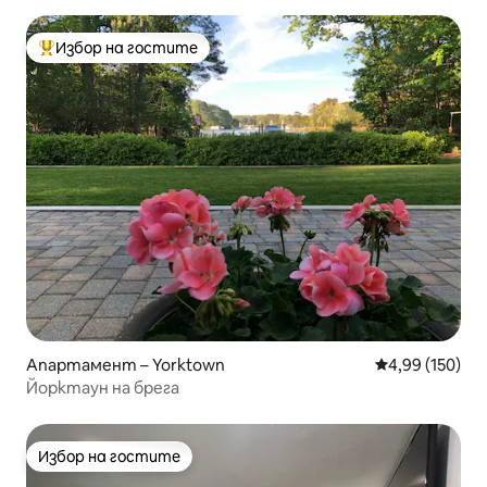
Избор на гостите
Най-популярен избор на гостите
Апартамент – Yorktown
Средна оценка
4,99 (150)
Йорктаун на брега
Избор на гостите
Избор на гостите