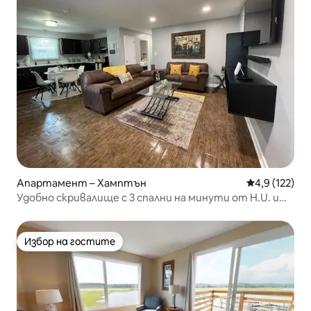
Апартамент – Хамптън
Средна оценк
4,9 (122)
Удобно скривалище с 3 спални на минути от H.U. и
плажа
Избор на гостите
Избор на гостите