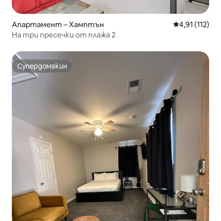
Апартамент – Хамптън
Средна оценк
4,91 (112)
На три пресечки от плажа 2
Супердомакин
Супердомакин