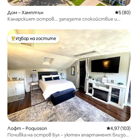
Дом – Хамптън
Средна оц
5 (80)
Канарският остров... запазете спокойствие и
продължавайте да ловите риба
Избор на гостите
Най-популярен избор на гостите
Лофт – Poquoson
Средна оценка
4,97 (103)
Почивка на остров Бул – уютен апартамент близо