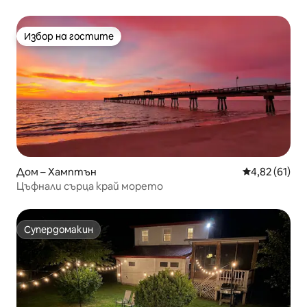
до Йорктаун
Избор на гостите
Избор на гостите
Дом – Хамптън
Средна оценк
4,82 (61)
Цъфнали сърца край морето
Супердомакин
Супердомакин