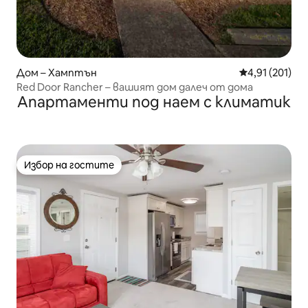
Дом – Хамптън
Средна оценка
4,91 (201)
Red Door Rancher – вашият дом далеч от дома
Апартаменти под наем с климатик
Избор на гостите
Избор на гостите