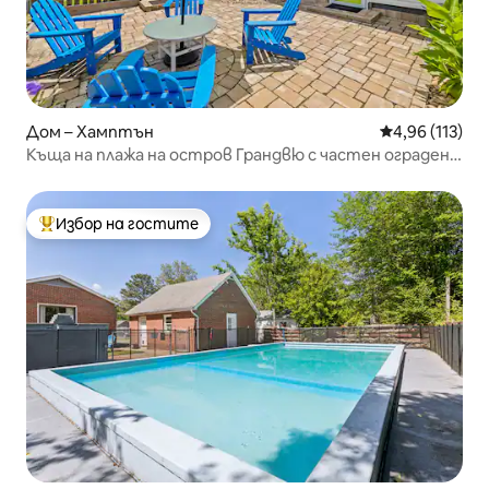
Дом – Хамптън
Средна оценка
4,96 (113)
Къща на плажа на остров Грандвю с частен ограден
двор
Избор на гостите
Най-популярен избор на гостите