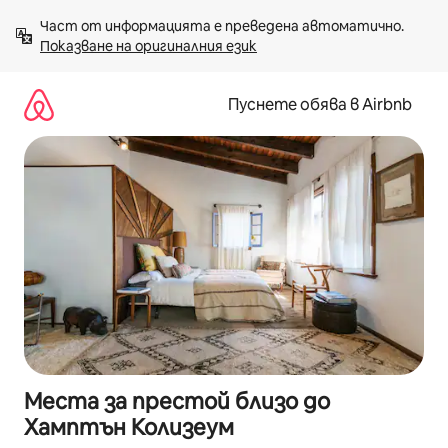
Пропускане
Част от информацията е преведена автоматично. 
към
Показване на оригиналния език
съдържанието
Пуснете обява в Airbnb
Места за престой близо до
Хамптън Колизеум