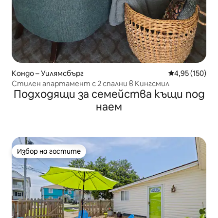
Кондо – Уилямсбърг
Средна оценка
4,95 (150)
Стилен апартамент с 2 спални в Кингсмил
Подходящи за семейства къщи под
наем
Избор на гостите
Избор на гостите