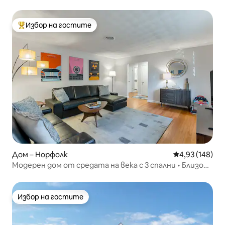
Избор на гостите
Най-популярен избор на гостите
Дом – Норфолк
Средна оценка
4,93 (148)
Модерен дом от средата на века с 3 спални • Близо
до летището
Избор на гостите
Избор на гостите