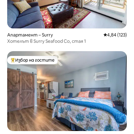
Апартамент – Surry
Средна оценка
4,84 (123)
Хотелът в Surry Seafood Co, стая 1
Избор на гостите
Най-популярен избор на гостите