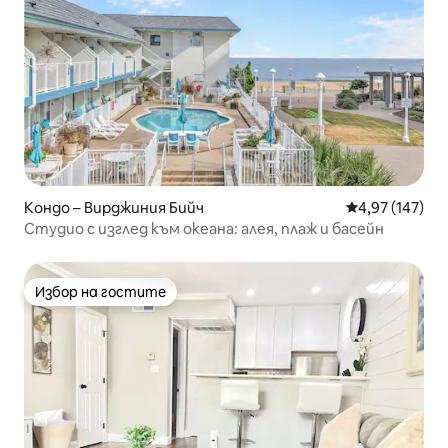
Кондо – Вирджиния Бийч
Средна оценка
4,97 (147)
Студио с изглед към океана: алея, плаж и басейн
Избор на гостите
Избор на гостите