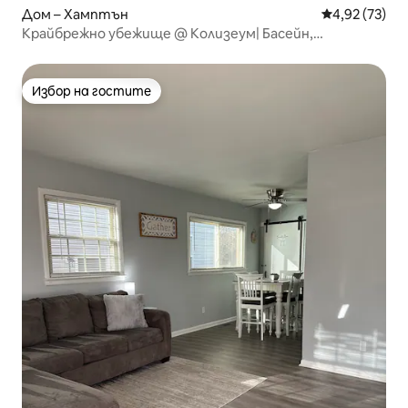
Дом – Хамптън
Средна оценк
4,92 (73)
Крайбрежно убежище @ Колизеум| Басейн,
допълнителна стая, беседка
Избор на гостите
Избор на гостите