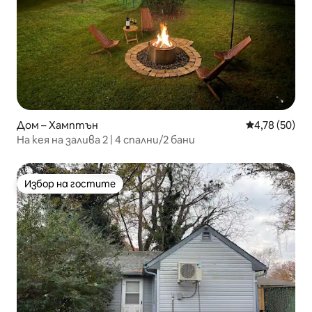
Дом – Хамптън
Средна оценк
4,78 (50)
На кея на залива 2 | 4 спални/2 бани
Избор на гостите
Избор на гостите