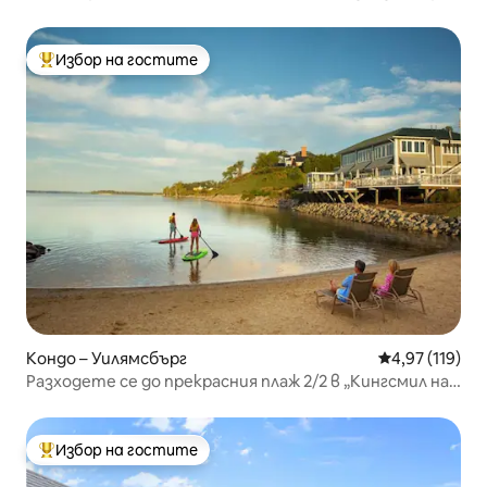
домашни любимци, Апартамент „Русалка“
Избор на гостите
Най-популярен избор на гостите
Кондо – Уилямсбърг
Средна оценка
4,97 (119)
Разходете се до прекрасния плаж 2/2 в „Кингсмил на
Джеймс“
Избор на гостите
Най-популярен избор на гостите