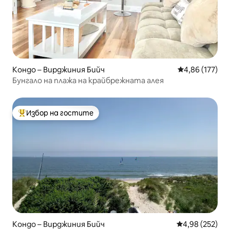
Кондо – Вирджиния Бийч
Средна оценка
4,86 (177)
Бунгало на плажа на крайбрежната алея
Избор на гостите
Най-популярен избор на гостите
Кондо – Вирджиния Бийч
Средна оценка
4,98 (252)