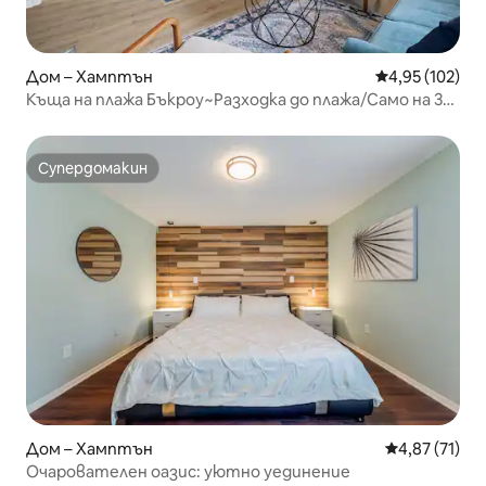
Дом – Хамптън
Средна оценка
4,95 (102)
Къща на плажа Бъкроу~Разходка до плажа/Само на 3
пресечки!
Супердомакин
Супердомакин
Дом – Хамптън
Средна оценк
4,87 (71)
Очарователен оазис: уютно уединение