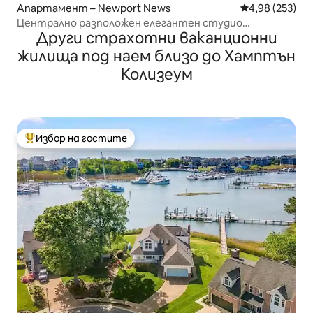
Апартамент – Newport News
Средна оценка
4,98 (253)
Централно разположен елегантен студио
Други страхотни ваканционни
апартамент
жилища под наем близо до Хамптън
Колизеум
Избор на гостите
Най-популярен избор на гостите