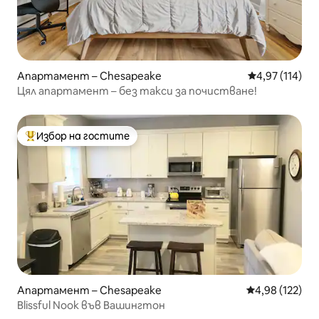
Апартамент – Chesapeake
Средна оценка
4,97 (114)
Цял апартамент – без такси за почистване!
Избор на гостите
Най-популярен избор на гостите
Апартамент – Chesapeake
Средна оценка
4,98 (122)
Blissful Nook във Вашингтон