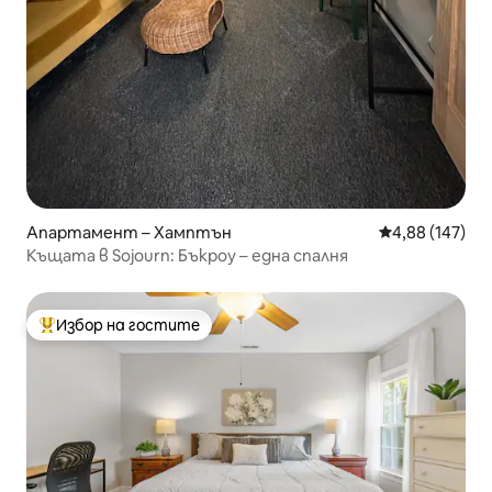
Апартамент – Хамптън
Средна оценка
4,88 (147)
Къщата в Sojourn: Бъкроу – една спалня
Избор на гостите
Най-популярен избор на гостите