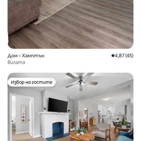
Дом – Хамптън
Средна оценк
4,87 (45)
Вилата
Избор на гостите
Избор на гостите