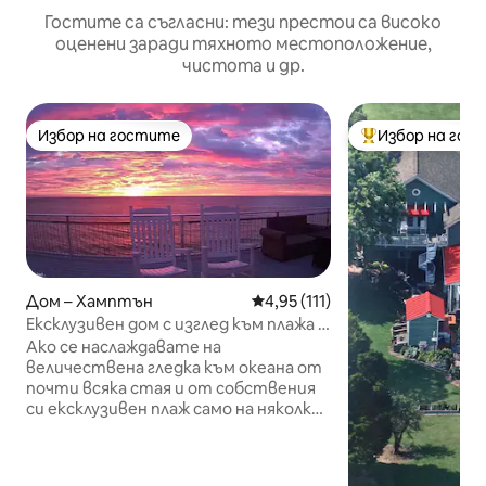
Гостите са съгласни: тези престои са високо
оценени заради тяхното местоположение,
чистота и др.
Избор на гостите
Избор на гос
Избор на гостите
Най-популярен 
Дом – Хамптън
Средна оценка: 4,95 от 5, 11
4,95 (111)
Ексклузивен дом с изглед към плажа с
180° изглед и хидромасажна вана!
Ако се наслаждавате на
величествена гледка към океана от
почти всяка стая и от собствения
си ексклузивен плаж само на няколко
крачки отдолу, Bay Bliss е за вас!
Панорамните гледки от този
луксозен дом са несравними и със