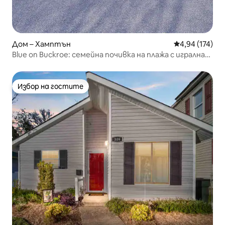
Дом – Хамптън
Средна оценка
4,94 (174)
Blue on Buckroe: семейна почивка на плажа с игрална
стая!
Избор на гостите
Избор на гостите